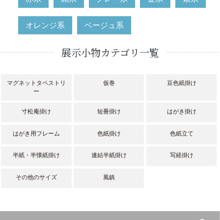
オレンジ系
ベージュ系
展示小物カテゴリ一覧
マグネットタペストリ
仮巻
豆色紙掛け
ー
寸松庵掛け
短冊掛け
はがき掛け
はがき用フレーム
色紙掛け
色紙立て
半紙・半懐紙掛け
連結半紙掛け
写経掛け
その他のサイズ
風鎮