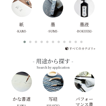
紙
墨
墨液
KAMI
SUMI
BOKUEKI
すべてのカテゴリ»
用途から探す
Search by application
かな書道
写経
パフォー
マンス書
KANA
SHAKYO