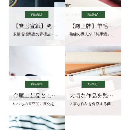
商品紹介
商品紹介
【寶玉宣紙】究極の純粋な宣紙を目指す寶玉宣紙
【鳳王牌】羊毛筆×濃墨での揮毫に最適な宣紙系画仙紙
安徽省涇県産の青檀皮・砂田稲藁・清らかな渓流水、熟練手漉き職人の卓越した手漉技術による最高級の純宣紙です。
熟練の職人が「純手漉」で漉きあげる書画紙。宣紙を好まれるお客様向けの棉料単宣に漉きあげました。
商品紹介
商品紹介
金属工芸品としての文鎮
大切な作品を残す作品保存商品
いつもの書空間に変化を与えてくれる、見ているだけで愉しくなる金属工芸品の文鎮をご紹介します。
大事な作品を保存する商品を取りまとめてご紹介ます。