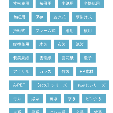
寸松庵用
短冊用
半紙用
半懐紙用
色紙用
保存
置き式
壁掛け式
掛軸式
フレーム式
縦用
横用
縦横兼用
木製
布製
紙製
装美泉紙
雲龍紙
雲花紙
緞子
アクリル
ガラス
竹製
PP素材
A-PET
【eco.】シリーズ
もみじシリーズ
青系
緑系
黄系
茶系
ピンク系
赤系
黒系
グレー系
金系
紫系