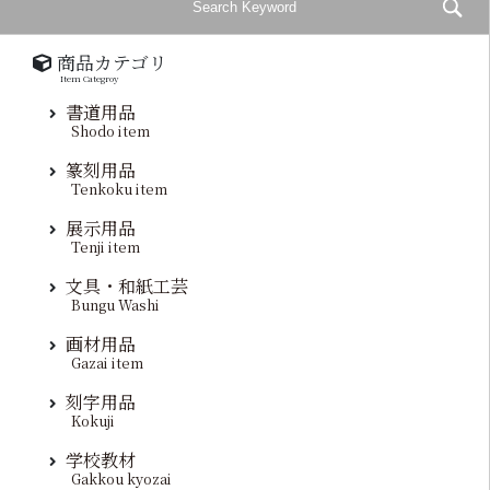
商品カテゴリ
Item Categroy
書道用品
Shodo item
篆刻用品
Tenkoku item
展示用品
Tenji item
文具・和紙工芸
Bungu Washi
画材用品
Gazai item
刻字用品
Kokuji
学校教材
Gakkou kyozai