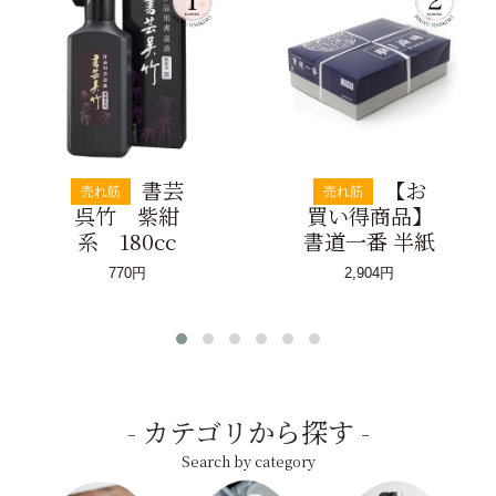
書芸
【お
売れ筋
売れ筋
呉竹 紫紺
買い得商品】
系 180cc
書道一番 半紙
770円
2,904円
カテゴリから探す
Search by category