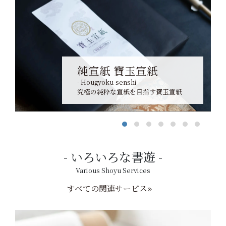
純宣紙 寶玉宣紙
- Hougyoku-senshi -
究極の純粋な宣紙を目指す寶玉宣紙
いろいろな書遊
Various Shoyu Services
すべての関連サービス»