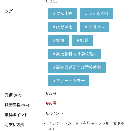
いませ。
タグ
＃展示小物
＃はがき掛け
＃はがき用
＃壁掛け式
＃縦用
＃紙製
＃高校教科向け学校教材
＃高校書道部向け学校教材
＃アソートカラー
935円
定価
(税込)
660円
販売価格
(税込)
6ポイント
取得ポイント
クレジットカード（商品キャンセル、変更不
お支払方法
可）