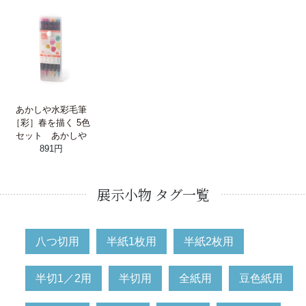
あかしや水彩毛筆
［彩］春を描く 5色
セット あかしや
891円
展示小物 タグ一覧
八つ切用
半紙1枚用
半紙2枚用
半切1／2用
半切用
全紙用
豆色紙用