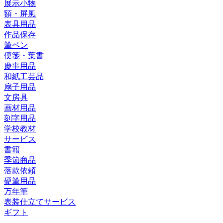
展示小物
額・屏風
表具用品
作品保存
筆ペン
便箋・葉書
慶事用品
和紙工芸品
扇子用品
文房具
画材用品
刻字用品
学校教材
サービス
書籍
季節商品
落款依頼
硬筆用品
万年筆
表装仕立てサービス
ギフト