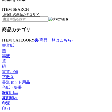
ITEM SEARCH
商品カテゴリ
ITEM CATEGORY
商品一覧はこちら»
書道紙
墨
墨液
筆
硯
書道小物
下敷き
書道セット用品
色紙・短冊
篆刻用品
篆刻印材
印泥
印刀