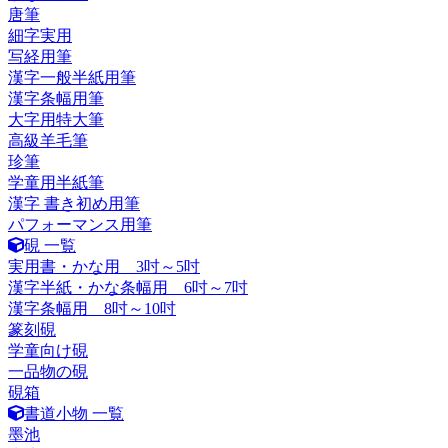
唐筆
細字実用
写経用筆
漢字一般半紙用筆
漢字条幅用筆
大字用特大筆
高級羊毛筆
珍筆
学童用半紙筆
漢字 書き初め用筆
パフォーマンス用筆
硯 一覧
実用書・かな用 3吋～5吋
漢字半紙・かな条幅用 6吋～7吋
漢字条幅用 8吋～10吋
篆刻硯
学童向け硯
一品物の硯
硯箱
書道小物 一覧
墨池