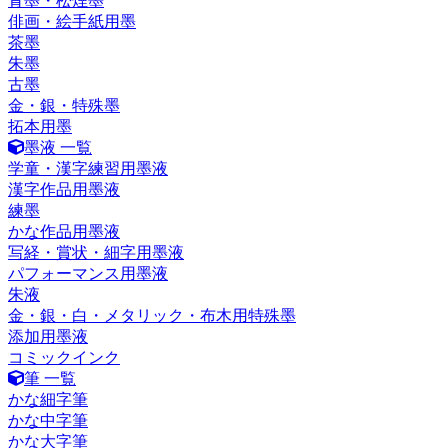
青墨・松煙墨
俳画・絵手紙用墨
茶墨
朱墨
古墨
金・銀・特殊墨
拓本用墨
墨液 一覧
学童・漢字練習用墨液
漢字作品用墨液
練墨
かな作品用墨液
写経・賞状・細字用墨液
パフォーマンス用墨液
朱液
金・銀・白・メタリック・布木用特殊墨
添加用墨液
コミックインク
筆 一覧
かな細字筆
かな中字筆
かな大字筆