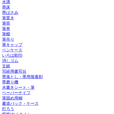
水滴
墨床
墨ばさみ
筆置き
筆筒
筆巻
筆櫛
筆吊り
筆キャップ
ペンケース
いろは歌印
消しゴム
文鎮
写経用書写台
墨落とし・墨用接着剤
墨磨り機
水書きシート・筆
ペーパーナイフ
筆固め用糊
書道バック・ケース
灯ろう