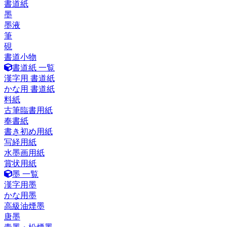
書道紙
墨
墨液
筆
硯
書道小物
書道紙 一覧
漢字用 書道紙
かな用 書道紙
料紙
古筆臨書用紙
奉書紙
書き初め用紙
写経用紙
水墨画用紙
賞状用紙
墨 一覧
漢字用墨
かな用墨
高級油煙墨
唐墨