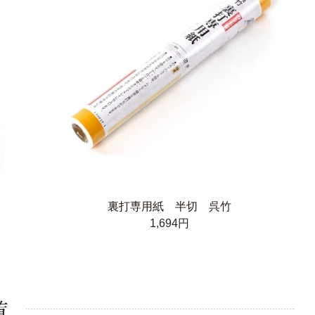
裏打専用紙 半切 呉竹
1,694円
覧