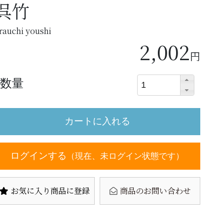
呉竹
rauchi youshi
2,002
円
数量
ログインする
（現在、未ログイン状態です）
お気に入り商品に登録
商品のお問い合わせ