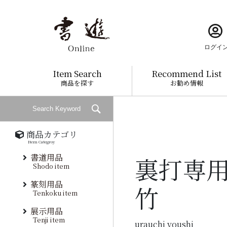
ログイ
Item Search
Recommend List
商品を探す
お勧め情報
商品カテゴリ
Item Categroy
書道用品
裏打専
Shodo item
篆刻用品
竹
Tenkoku item
展示用品
Tenji item
urauchi youshi