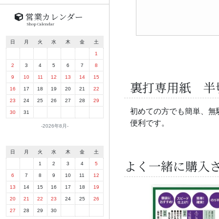
営業カレンダー
Shop Calendar
日
月
火
水
木
金
土
1
2
3
4
5
6
7
8
9
10
11
12
13
14
15
裏打専用紙 半
16
17
18
19
20
21
22
23
24
25
26
27
28
29
初めての方でも簡単、無
30
31
便利です。
2026年8月
日
月
火
水
木
金
土
よく一緒に購入
1
2
3
4
5
6
7
8
9
10
11
12
13
14
15
16
17
18
19
20
21
22
23
24
25
26
27
28
29
30