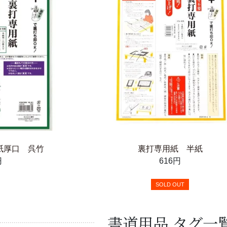
紙厚口 呉竹
裏打専用紙 半紙
円
616円
SOLD OUT
書道用品 タグ一