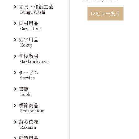
文具・和紙工芸
Bungu Washi
レビューあり
画材用品
Gazai item
刻字用品
Kokuji
学校教材
Gakkou kyozai
サービス
Service
書籍
Books
季節商品
Season item
落款依頼
Rakanin
硬筆用品