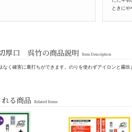
ときにや
切厚口 呉竹の商品説明
Item Description
駄なく確実に裏打ちができます。のりを使わずアイロンと霧吹
される商品
Related Items