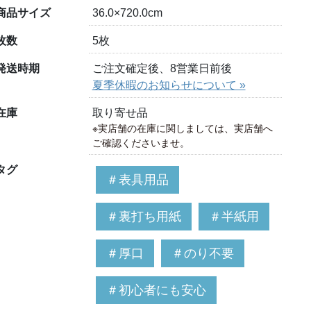
商品サイズ
36.0×720.0cm
枚数
5枚
発送時期
ご注文確定後、8営業日前後
夏季休暇のお知らせについて »
在庫
取り寄せ品
※実店舗の在庫に関しましては、実店舗へ
ご確認くださいませ。
タグ
＃表具用品
＃裏打ち用紙
＃半紙用
＃厚口
＃のり不要
＃初心者にも安心