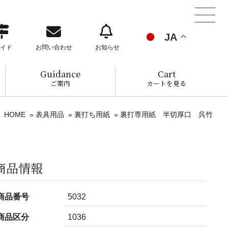
JA
イド
お問い合わせ
お知らせ
Guidance
Cart
ご案内
カートを見る
HOME
»
表具用品
»
裏打ち用紙
»
裏打専用紙 半切厚口 呉竹
商品情報
商品番号
5032
商品区分
1036