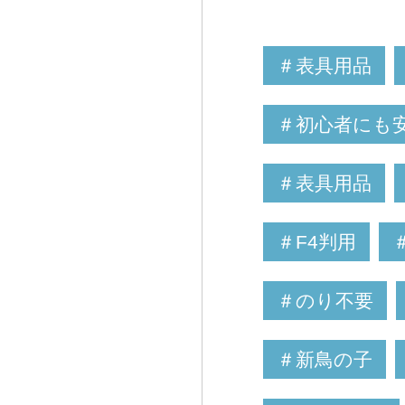
＃表具用品
＃初心者にも
＃表具用品
＃F4判用
＃のり不要
＃新鳥の子