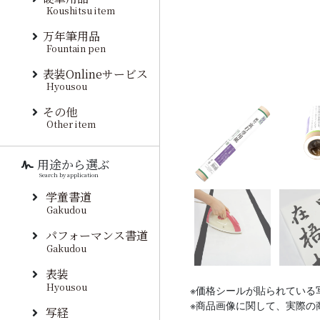
Koushitsu item
万年筆用品
Fountain pen
表装Onlineサービス
Hyousou
その他
Other item
用途から選ぶ
Search by application
学童書道
Gakudou
パフォーマンス書道
Gakudou
表装
Hyousou
※価格シールが貼られている
※商品画像に関して、実際の
写経