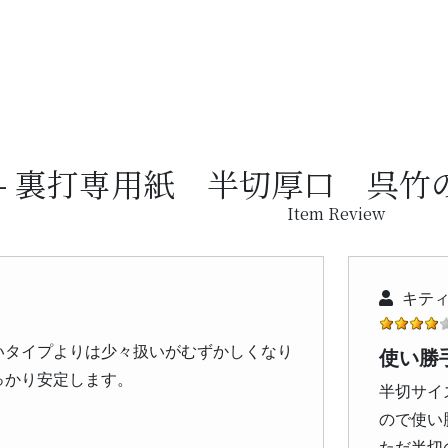
裏打専用紙 半切厚口 呉竹
Item Review
キティ
いタイプよりは少々扱いがむずかしくなり
使い勝
っかり安定します。
半切サイ
ので使い
ただ半切