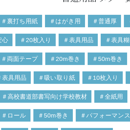
＃裏打ち用紙
＃はがき用
＃普通厚
安心
＃20枚入り
＃表具用品
＃表具糊
＃両面テープ
＃20m巻き
＃50m巻き
＃表具用品
＃吸い取り紙
＃10枚入り
＃高校書道部書写向け学校教材
＃全紙用
＃ロール
＃50m巻き
＃パフォーマンス