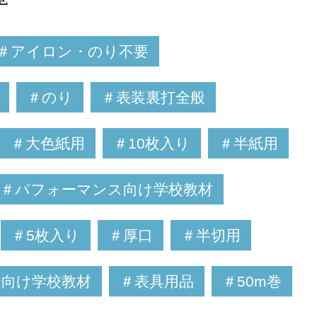
＃アイロン・のり不要
＃のり
＃表装裏打全般
＃大色紙用
＃10枚入り
＃半紙用
＃パフォーマンス向け学校教材
＃5枚入り
＃厚口
＃半切用
向け学校教材
＃表具用品
＃50m巻