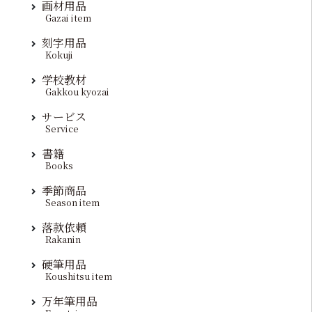
画材用品
Gazai item
刻字用品
Kokuji
学校教材
Gakkou kyozai
サービス
Service
書籍
Books
季節商品
Season item
落款依頼
Rakanin
硬筆用品
Koushitsu item
万年筆用品