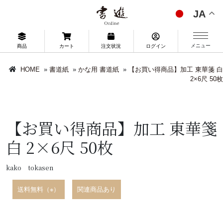
JA
メニュー
商品
カート
注文状況
ログイン
HOME
»
書道紙
»
かな用 書道紙
»
【お買い得商品】加工 東華箋 白
2×6尺 50枚
【お買い得商品】加工 東華箋
白 2×6尺 50枚
kako tokasen
送料無料（※）
関連商品あり