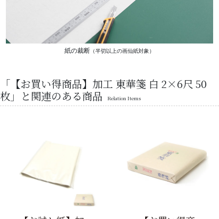
紙の裁断
（半切以上の画仙紙対象）
「【お買い得商品】加工 東華箋 白 2×6尺 50
枚」と関連のある商品
Relation Items