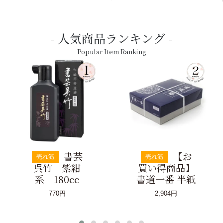
人気商品ランキング
Popular Item Ranking
書芸
【お
売れ筋
売れ筋
呉竹 紫紺
買い得商品】
系 180cc
書道一番 半紙
770円
2,904円