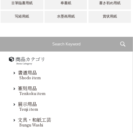
古筆臨書用紙
奉書紙
書き初め用紙
写経用紙
水墨画用紙
賞状用紙
商品カテゴリ
Item Categroy
書道用品
Shodo item
篆刻用品
Tenkoku item
展示用品
Tenji item
文具・和紙工芸
Bungu Washi