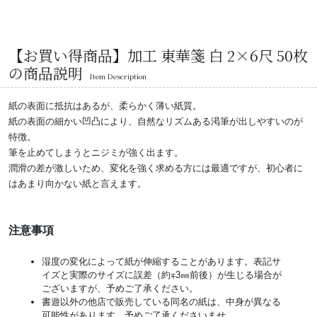
【お買い得商品】加工 東華箋 白 2×6尺 50枚
の商品説明
Item Description
紙の表面に抵抗はあるが、柔らかく薄い紙質。
紙の表面の細かい凹凸により、自然なリズムある渇筆が出しやすいのが
特徴。
筆を止めてしまうとニジミが強く出ます。
潤滑の差が激しいため、変化を強く求める方には最適ですが、初心者に
はあまり向かない紙と言えます。
注意事項
湿度の変化によって紙が伸縮することがあります。表記サ
イズと実際のサイズに誤差（約∓3㎜前後）が生じる場合が
ございますが、予めご了承ください。
書遊以外の他店で販売している同名の紙は、中身が異なる
可能性があります。予めご了承くださいませ。