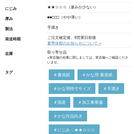
★★☆☆☆（滲みが少ない）
にじみ
■■□□□（やや薄い）
厚み
手漉き
製法
ご注文確定後、8営業日前後
発送時期
夏季休暇のお知らせについて »
取り寄せ品
在庫
※実店舗の在庫に関しましては、実店舗へご確認くださ
いませ。
タグ
＃書道紙
＃かな用 書道紙
＃かな用特寸サイズ
＃手漉き
＃国産
＃加工東華箋
＃かな作品向き
＃にじみ：★★☆☆☆