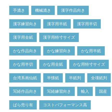
手漉き
機械漉き
漢字作品向き
漢字練習向き
漢字用半紙
漢字用半切
漢字用全紙
漢字用特寸サイズ
かな作品向き
かな練習向き
かな用半紙
かな用半切
かな用全紙
かな用特寸サイズ
台湾系画仙紙
半懐紙
半紙判
全壊紙判
写経作品向き
写経練習向き
輸入
国産
ばら売り有
コストパフォーマンス高