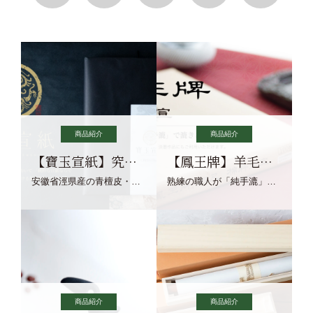
商品紹介
商品紹介
【寶玉宣紙】究極の純粋な宣紙を目指す寶玉宣紙
【鳳王牌】羊毛筆×濃墨での揮毫に最適な宣紙系画仙紙
安徽省涇県産の青檀皮・砂田稲藁・清らかな渓流水、熟練手漉き職人の卓越した手漉技術による最高級の純宣紙です。
熟練の職人が「純手漉」で漉きあげる書画紙。宣紙を好まれるお客様向けの棉料単宣に漉きあげました。
商品紹介
商品紹介