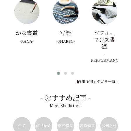
かな書道
写経
パフォー
マンス書
KANA
SHAKYO
道
PERFORMANCE
用途別カテゴリ一覧»
おすすめ記事
Meet Shodo item
全て
商品紹介
季節特集
書道特集
お知らせ