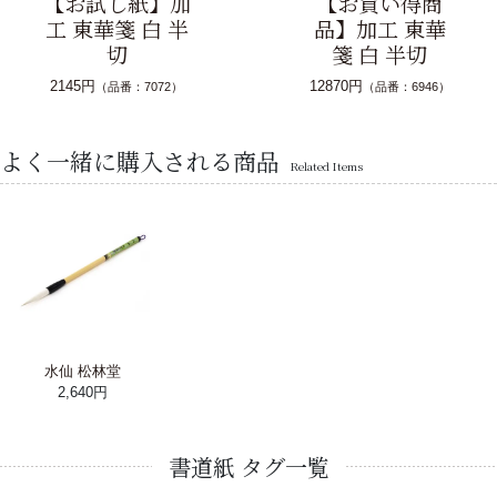
【お試し紙】加
【お買い得商
工 東華箋 白 半
品】加工 東華
切
箋 白 半切
2145円
12870円
（品番：7072）
（品番：6946）
よく一緒に購入される商品
Related Items
水仙 松林堂
2,640円
書道紙 タグ一覧