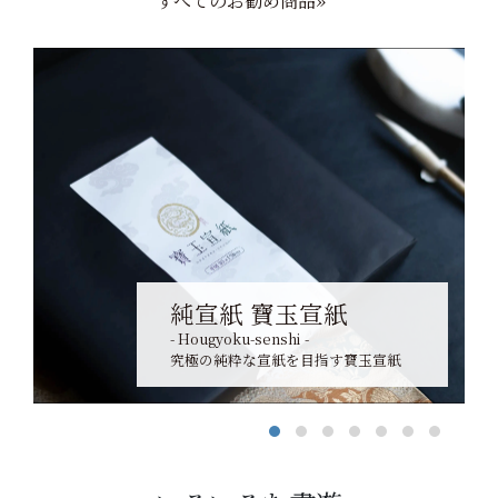
すべてのお勧め商品»
純宣紙 寶玉宣紙
- Hougyoku-senshi -
究極の純粋な宣紙を目指す寶玉宣紙