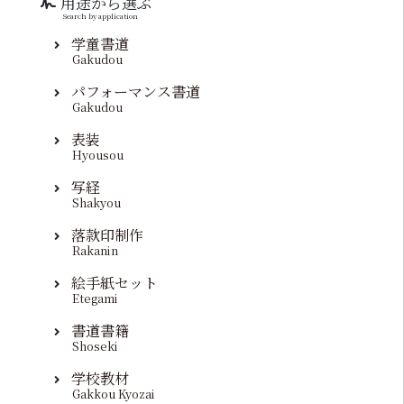
用途から選ぶ
Search by application
学童書道
Gakudou
パフォーマンス書道
Gakudou
表装
Hyousou
写経
Shakyou
落款印制作
Rakanin
絵手紙セット
Etegami
書道書籍
Shoseki
学校教材
Gakkou Kyozai