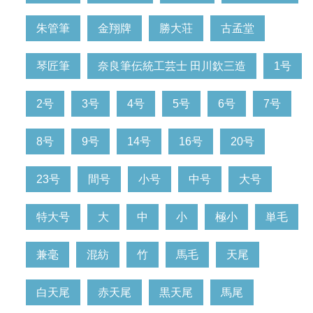
朱管筆
金翔牌
勝大荘
古孟堂
琴匠筆
奈良筆伝統工芸士 田川欽三造
1号
2号
3号
4号
5号
6号
7号
8号
9号
14号
16号
20号
23号
間号
小号
中号
大号
特大号
大
中
小
極小
単毛
兼毫
混紡
竹
馬毛
天尾
白天尾
赤天尾
黒天尾
馬尾