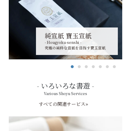
純宣紙 寶玉宣紙
- Hougyoku-senshi -
究極の純粋な宣紙を目指す寶玉宣紙
いろいろな書遊
Various Shoyu Services
すべての関連サービス»