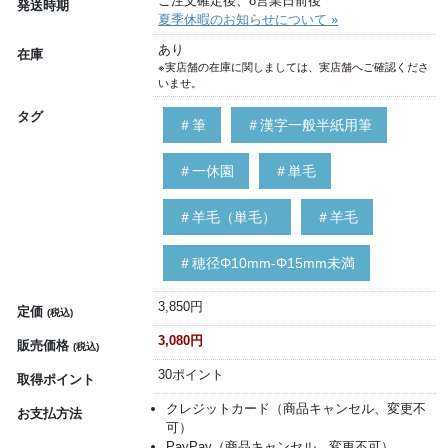
ご注文確定後、8営業日前後
発送時期
夏季休暇のお知らせについて »
あり
在庫
※実店舗の在庫に関しましては、実店舗へご確認くださ
いませ。
タグ
＃筆
＃漢字一般半紙用筆
＃一休園
＃単毛
＃羊毛（単毛）
＃羊毛
＃穂径Φ10mm-Φ15mm未満
3,850円
定価
(税込)
3,080円
販売価格
(税込)
30ポイント
取得ポイント
クレジットカード（商品キャンセル、変更不
お支払方法
可）
PayPay（商品キャンセル、変更不可）