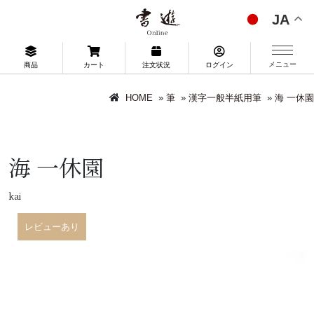
JA
メニュー
商品
カート
注文状況
ログイン
HOME
»
筆
»
漢字一般半紙用筆
»
海 一休園
海 一休園
kai
レビューあり