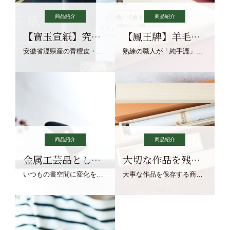
商品紹介
商品紹介
【寶玉宣紙】究極の純粋な宣紙を目指す寶玉宣紙
【鳳王牌】羊毛筆×濃墨での揮毫に最適な宣紙系画仙紙
安徽省涇県産の青檀皮・砂田稲藁・清らかな渓流水、熟練手漉き職人の卓越した手漉技術による最高級の純宣紙です。
熟練の職人が「純手漉」で漉きあげる書画紙。宣紙を好まれるお客様向けの棉料単宣に漉きあげました。
商品紹介
商品紹介
金属工芸品としての文鎮
大切な作品を残す作品保存商品
いつもの書空間に変化を与えてくれる、見ているだけで愉しくなる金属工芸品の文鎮をご紹介します。
大事な作品を保存する商品を取りまとめてご紹介ます。