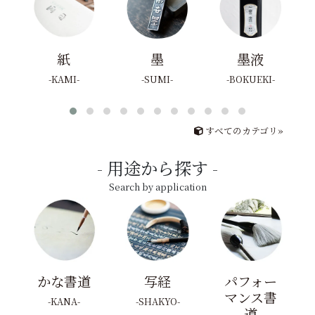
紙
墨
墨液
KAMI
SUMI
BOKUEKI
すべてのカテゴリ»
用途から探す
Search by application
かな書道
写経
パフォー
マンス書
KANA
SHAKYO
道