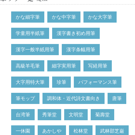
かな細字筆
かな中字筆
かな大字筆
学童用半紙筆
漢字書き初め用筆
漢字一般半紙用筆
漢字条幅用筆
高級羊毛筆
細字実用筆
写経用筆
大字用特大筆
珍筆
パフォーマンス筆
筆モップ
調和体・近代詩文書向き
唐筆
台湾筆
秀筆堂
文明堂
菊壽堂
一休園
あかしや
松林堂
武林邵芝巌