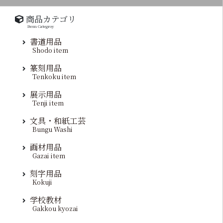
商品カテゴリ
Item Categroy
書道用品
Shodo item
篆刻用品
Tenkoku item
展示用品
Tenji item
文具・和紙工芸
Bungu Washi
画材用品
Gazai item
刻字用品
Kokuji
学校教材
Gakkou kyozai