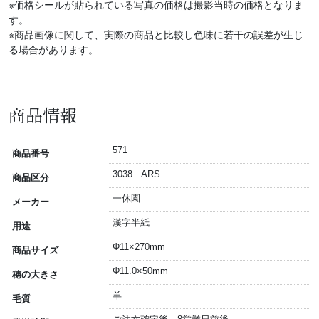
※価格シールが貼られている写真の価格は撮影当時の価格となりま
す。
※商品画像に関して、実際の商品と比較し色味に若干の誤差が生じ
る場合があります。
商品情報
571
商品番号
3038 ARS
商品区分
一休園
メーカー
漢字半紙
用途
Φ11×270mm
商品サイズ
Φ11.0×50mm
穂の大きさ
羊
毛質