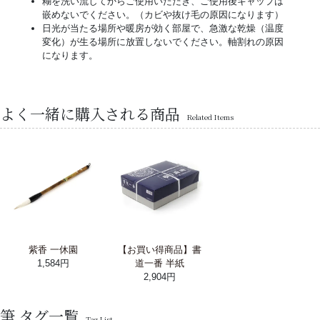
糊を洗い流してからご使用いただき、ご使用後キャップは
嵌めないでください。（カビや抜け毛の原因になります）
日光が当たる場所や暖房が効く部屋で、急激な乾燥（温度
変化）が生る場所に放置しないでください。軸割れの原因
になります。
よく一緒に購入される商品
Related Items
紫香 一休園
【お買い得商品】書
1,584円
道一番 半紙
2,904円
筆 タグ一覧
Tag List