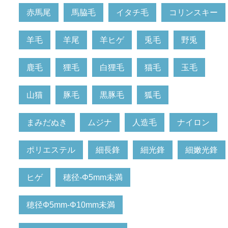
赤馬尾
馬脇毛
イタチ毛
コリンスキー
羊毛
羊尾
羊ヒゲ
兎毛
野兎
鹿毛
狸毛
白狸毛
猫毛
玉毛
山猫
豚毛
黒豚毛
狐毛
まみだぬき
ムジナ
人造毛
ナイロン
ポリエステル
細長鋒
細光鋒
細嫩光鋒
ヒゲ
穂径-Φ5mm未満
穂径Φ5mm-Φ10mm未満