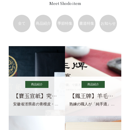
Meet Shodo item
全て
商品紹介
季節特集
書道特集
お知らせ
商品紹介
商品紹介
【寶玉宣紙】究極の純粋な宣紙を目指す寶玉宣紙
【鳳王牌】羊毛筆×濃墨での揮毫に最適な宣紙系画仙紙
安徽省涇県産の青檀皮・砂田稲藁・清らかな渓流水、熟練手漉き職人の卓越した手漉技術による最高級の純宣紙です。
熟練の職人が「純手漉」で漉きあげる書画紙。宣紙を好まれるお客様向けの棉料単宣に漉きあげました。