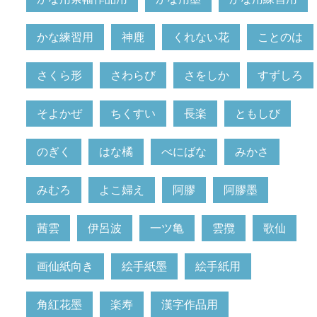
かな練習用
神鹿
くれない花
ことのは
さくら形
さわらび
さをしか
すずしろ
そよかぜ
ちくすい
長楽
ともしび
のぎく
はな橘
べにばな
みかさ
みむろ
よこ婦え
阿膠
阿膠墨
茜雲
伊呂波
一ツ亀
雲攬
歌仙
画仙紙向き
絵手紙墨
絵手紙用
角紅花墨
楽寿
漢字作品用