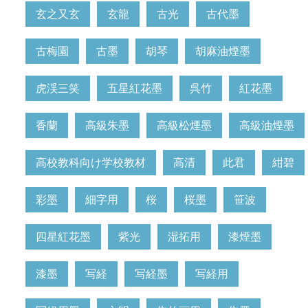
玄之又玄
玄龍
古光
古代墨
古梅園
古墨
胡琴
胡麻油煙墨
虎渓三笑
五星紅花墨
呉竹
紅花墨
香蘭
高級朱墨
高級松煙墨
高級油煙墨
高校教科向け学校教材
高清
此君
紺碧
彩墨
細字用
桜
桜墨
笹波
四星紅花墨
紫光
湿拓用
漆煙墨
漆墨
写経
写経墨
写経用