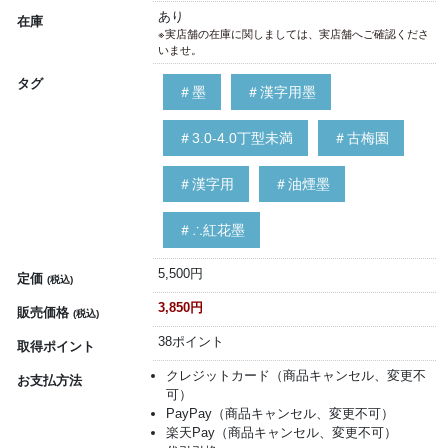
あり
在庫
※実店舗の在庫に関しましては、実店舗へご確認くださ
いませ。
タグ
＃墨
＃漢字用墨
＃3.0-4.0丁型未満
＃古梅園
＃漢字用
＃油煙墨
＃∴紅花墨
5,500円
定価
(税込)
3,850円
販売価格
(税込)
38ポイント
取得ポイント
クレジットカード（商品キャンセル、変更不
お支払方法
可）
PayPay（商品キャンセル、変更不可）
楽天Pay（商品キャンセル、変更不可）