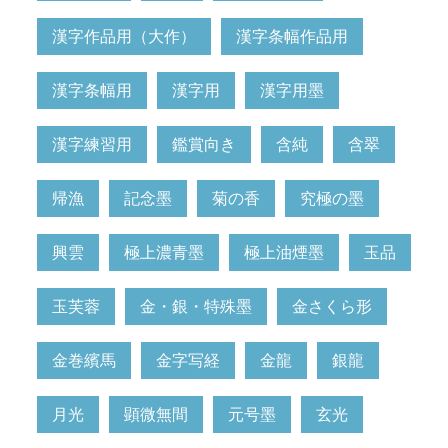
漢字作品用（大作）
漢字条幅作品用
漢字条幅用
漢字用
漢字用墨
漢字練習用
鑑賞向き
含純
含翠
帰漁
記念墨
菊の香
究極の墨
興雲
極上濃青墨
極上油煙墨
玉品
玉芙蓉
金・銀・特殊墨
金さくら形
金巻繽馬
金字写経
金龍
銀龍
月光
顕微無間
元号墨
玄光