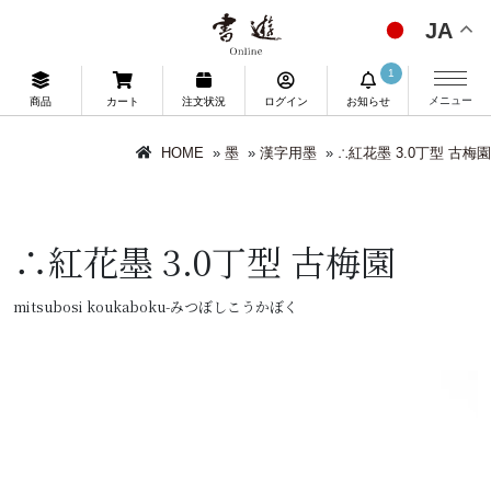
JA
1
メニュー
商品
カート
注文状況
ログイン
お知らせ
HOME
»
墨
»
漢字用墨
»
∴紅花墨 3.0丁型 古梅園
∴紅花墨 3.0丁型 古梅園
mitsubosi koukaboku-みつぼしこうかぼく