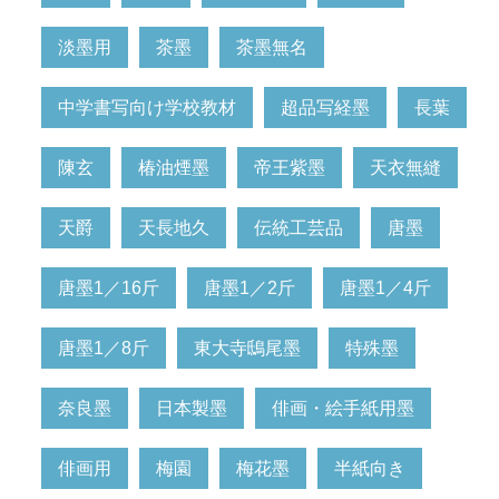
淡墨用
茶墨
茶墨無名
中学書写向け学校教材
超品写経墨
長葉
陳玄
椿油煙墨
帝王紫墨
天衣無縫
天爵
天長地久
伝統工芸品
唐墨
唐墨1／16斤
唐墨1／2斤
唐墨1／4斤
唐墨1／8斤
東大寺鴟尾墨
特殊墨
奈良墨
日本製墨
俳画・絵手紙用墨
俳画用
梅園
梅花墨
半紙向き