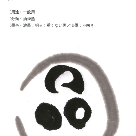
〈用途〉一般用
〈分類〉油煙墨
〈墨色〉濃墨：明るく重くない黒／淡墨：不向き