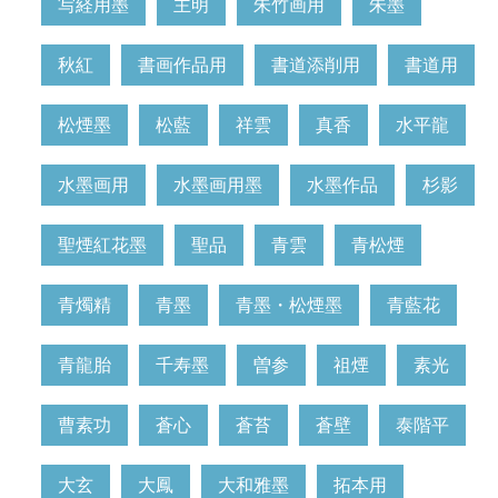
写経用墨
主明
朱竹画用
朱墨
秋紅
書画作品用
書道添削用
書道用
松煙墨
松藍
祥雲
真香
水平龍
水墨画用
水墨画用墨
水墨作品
杉影
聖煙紅花墨
聖品
青雲
青松煙
青燭精
青墨
青墨・松煙墨
青藍花
青龍胎
千寿墨
曽参
祖煙
素光
曹素功
蒼心
蒼苔
蒼壁
泰階平
大玄
大鳳
大和雅墨
拓本用