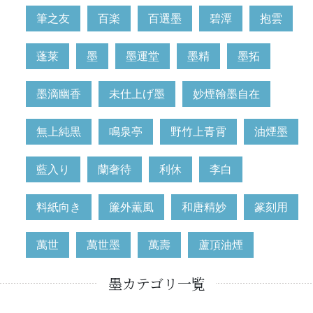
筆之友
百楽
百選墨
碧潭
抱雲
蓬莱
墨
墨運堂
墨精
墨拓
墨滴幽香
未仕上げ墨
妙煙翰墨自在
無上純黒
鳴泉亭
野竹上青霄
油煙墨
藍入り
蘭奢待
利休
李白
料紙向き
簾外薫風
和唐精妙
篆刻用
萬世
萬世墨
萬壽
蘆頂油煙
墨カテゴリ一覧