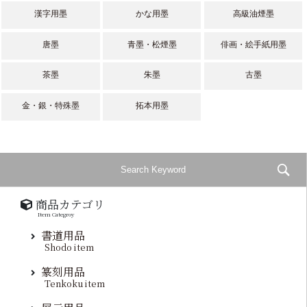
漢字用墨
かな用墨
高級油煙墨
唐墨
青墨・松煙墨
俳画・絵手紙用墨
茶墨
朱墨
古墨
金・銀・特殊墨
拓本用墨
商品カテゴリ
Item Categroy
書道用品
Shodo item
篆刻用品
Tenkoku item