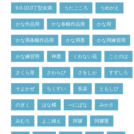
9.0-10.0丁型未満
うたごころ
うめがえ
かな作品用
かな条幅作品用
かな用
かな用条幅作品用
かな用墨
かな用練習用
かな練習用
神鹿
くれない花
ことのは
さくら形
さわらび
さをしか
すずしろ
そよかぜ
ちくすい
長楽
ともしび
のぎく
はな橘
べにばな
みかさ
みむろ
よこ婦え
阿膠
阿膠墨