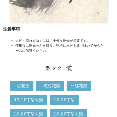
注意事項
カビ・割れを防ぐには、十分な乾燥が必要です。
使用後は削面をふき取り、完全に水分を取り除いてからケ
ースに保管ください。
墨 タグ一覧
∴紅花墨
∴梅紅花墨
‥紅花墨
0.3-1.0丁型未満
1.0-2.0丁型
1.0-2.0丁型未満
1.0-2.0丁型未満