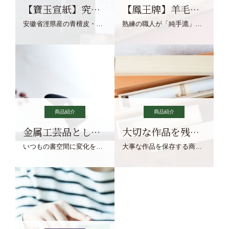
【寶玉宣紙】究極の純粋な宣紙を目指す寶玉宣紙
【鳳王牌】羊毛筆×濃墨での揮毫に最適な宣紙系画仙紙
安徽省涇県産の青檀皮・砂田稲藁・清らかな渓流水、熟練手漉き職人の卓越した手漉技術による最高級の純宣紙です。
熟練の職人が「純手漉」で漉きあげる書画紙。宣紙を好まれるお客様向けの棉料単宣に漉きあげました。
商品紹介
商品紹介
金属工芸品としての文鎮
大切な作品を残す作品保存商品
いつもの書空間に変化を与えてくれる、見ているだけで愉しくなる金属工芸品の文鎮をご紹介します。
大事な作品を保存する商品を取りまとめてご紹介ます。