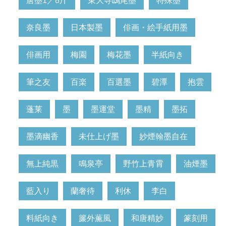
唐墨1／8斤
東大寺鴟尾墨
特殊墨
奈良墨
日本製墨
俳画・絵手紙用墨
俳画用
梅園
梅花墨
半紙向き
筆之友
百楽
百選墨
碧潭
抱雲
蓬莱
墨
墨運堂
墨精
墨拓
墨滴幽香
未仕上げ墨
妙煙翰墨自在
無上純黒
鳴泉亭
野竹上青霄
油煙墨
藍入り
蘭奢待
利休
李白
料紙向き
簾外薫風
和唐精妙
篆刻用