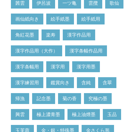
茜雲
伊呂波
一ツ亀
雲攬
歌仙
画仙紙向き
絵手紙墨
絵手紙用
角紅花墨
楽寿
漢字作品用
漢字作品用（大作）
漢字条幅作品用
漢字条幅用
漢字用
漢字用墨
漢字練習用
鑑賞向き
含純
含翠
帰漁
記念墨
菊の香
究極の墨
興雲
極上濃青墨
極上油煙墨
玉品
玉芙蓉
金・銀・特殊墨
金さくら形