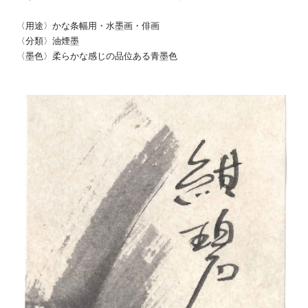
〈用途〉かな条幅用・水墨画・俳画
〈分類〉油煙墨
〈墨色〉柔らかな感じの品位ある青墨色