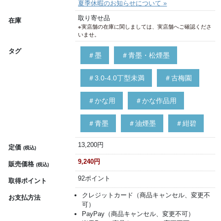
夏季休暇のお知らせについて »
取り寄せ品
在庫
※実店舗の在庫に関しましては、実店舗へご確認くださ
いませ。
タグ
＃墨
＃青墨・松煙墨
＃3.0-4.0丁型未満
＃古梅園
＃かな用
＃かな作品用
＃青墨
＃油煙墨
＃紺碧
13,200円
定価
(税込)
9,240円
販売価格
(税込)
92ポイント
取得ポイント
クレジットカード（商品キャンセル、変更不
お支払方法
可）
PayPay（商品キャンセル、変更不可）