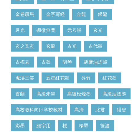
金巻繽馬
金字写経
金龍
銀龍
月光
顕微無間
元号墨
玄光
玄之又玄
玄龍
古光
古代墨
古梅園
古墨
胡琴
胡麻油煙墨
虎渓三笑
五星紅花墨
呉竹
紅花墨
香蘭
高級朱墨
高級松煙墨
高級油煙墨
高校教科向け学校教材
高清
此君
紺碧
彩墨
細字用
桜
桜墨
笹波