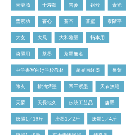
青龍胎
千寿墨
曽参
祖煙
素光
曹素功
蒼心
蒼苔
蒼壁
泰階平
大玄
大鳳
大和雅墨
拓本用
淡墨用
茶墨
茶墨無名
中学書写向け学校教材
超品写経墨
長葉
陳玄
椿油煙墨
帝王紫墨
天衣無縫
天爵
天長地久
伝統工芸品
唐墨
唐墨1／16斤
唐墨1／2斤
唐墨1／4斤