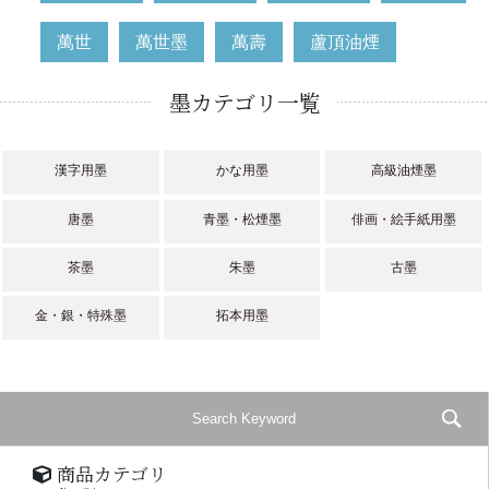
萬世
萬世墨
萬壽
蘆頂油煙
墨カテゴリ一覧
漢字用墨
かな用墨
高級油煙墨
唐墨
青墨・松煙墨
俳画・絵手紙用墨
茶墨
朱墨
古墨
金・銀・特殊墨
拓本用墨
商品カテゴリ