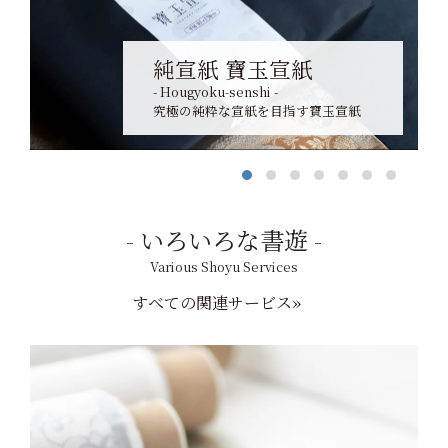
純宣紙 寶玉宣紙
- Hougyoku-senshi -
究極の純粋な宣紙を目指す寶玉宣紙
いろいろな書遊
Various Shoyu Services
すべての関連サービス»