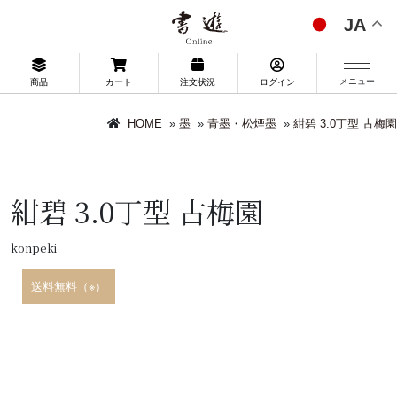
JA
メニュー
商品
カート
注文状況
ログイン
HOME
»
墨
»
青墨・松煙墨
»
紺碧 3.0丁型 古梅園
紺碧 3.0丁型 古梅園
konpeki
送料無料（※）