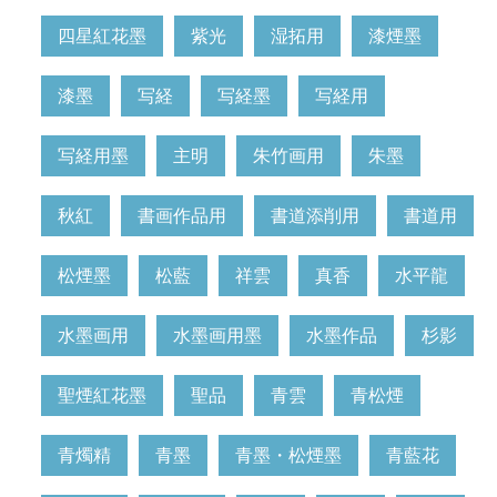
四星紅花墨
紫光
湿拓用
漆煙墨
漆墨
写経
写経墨
写経用
写経用墨
主明
朱竹画用
朱墨
秋紅
書画作品用
書道添削用
書道用
松煙墨
松藍
祥雲
真香
水平龍
水墨画用
水墨画用墨
水墨作品
杉影
聖煙紅花墨
聖品
青雲
青松煙
青燭精
青墨
青墨・松煙墨
青藍花