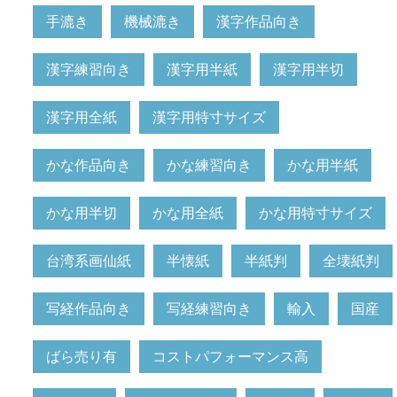
手漉き
機械漉き
漢字作品向き
漢字練習向き
漢字用半紙
漢字用半切
漢字用全紙
漢字用特寸サイズ
かな作品向き
かな練習向き
かな用半紙
かな用半切
かな用全紙
かな用特寸サイズ
台湾系画仙紙
半懐紙
半紙判
全壊紙判
写経作品向き
写経練習向き
輸入
国産
ばら売り有
コストパフォーマンス高