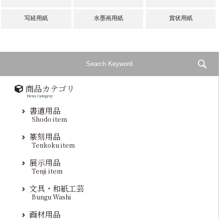
写経用紙
水墨画用紙
賞状用紙
商品カテゴリ
Item Categroy
書道用品
Shodo item
篆刻用品
Tenkoku item
展示用品
Tenji item
文具・和紙工芸
Bungu Washi
画材用品