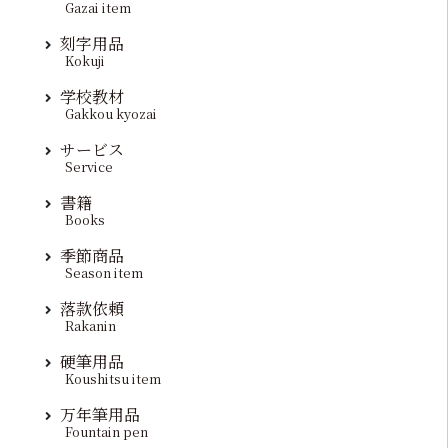
Gazai item
刻字用品
Kokuji
学校教材
Gakkou kyozai
サービス
Service
書籍
Books
季節商品
Season item
落款依頼
Rakanin
硬筆用品
Koushitsu item
万年筆用品
Fountain pen