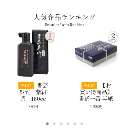
人気商品ランキング
Popular Item Ranking
書芸
【お
売れ筋
売れ筋
呉竹 紫紺
買い得商品】
系 180cc
書道一番 半紙
770円
2,904円