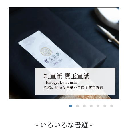
純宣紙 寶玉宣紙
- Hougyoku-senshi -
究極の純粋な宣紙を目指す寶玉宣紙
いろいろな書遊