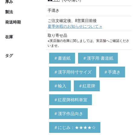
■■□□□（やや薄い）
厚み
手漉き
製法
ご注文確定後、8営業日前後
発送時期
夏季休暇のお知らせについて »
取り寄せ品
在庫
※実店舗の在庫に関しましては、実店舗へご確認くださ
いませ。
タグ
＃書道紙
＃漢字用 書道紙
＃漢字用特寸サイズ
＃手漉き
＃輸入
＃紅星牌
＃紅星牌棉料単宣
＃漢字作品向き
＃にじみ：★★★★☆