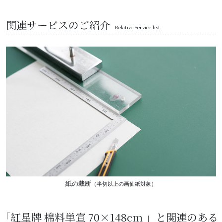
関連サービスのご紹介
Relative Service list
紙の裁断
（半切以上の画仙紙対象）
「紅星牌 棉料単宣 70×148cm 」と関連のある