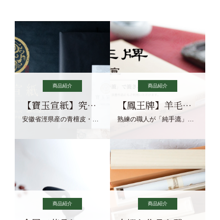
商品紹介
商品紹介
【寶玉宣紙】究極の純粋な宣紙を目指す寶玉宣紙
【鳳王牌】羊毛筆×濃墨での揮毫に最適な宣紙系画仙紙
安徽省涇県産の青檀皮・砂田稲藁・清らかな渓流水、熟練手漉き職人の卓越した手漉技術による最高級の純宣紙です。
熟練の職人が「純手漉」で漉きあげる書画紙。宣紙を好まれるお客様向けの棉料単宣に漉きあげました。
商品紹介
商品紹介