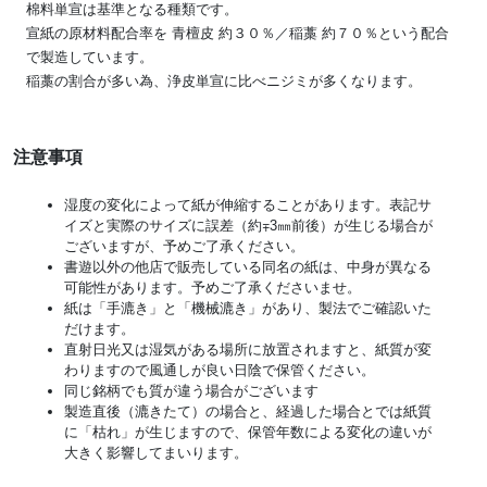
棉料単宣は基準となる種類です。
宣紙の原材料配合率を 青檀皮 約３０％／稲藁 約７０％という配合
で製造しています。
稲藁の割合が多い為、浄皮単宣に比べニジミが多くなります。
注意事項
湿度の変化によって紙が伸縮することがあります。表記サ
イズと実際のサイズに誤差（約∓3㎜前後）が生じる場合が
ございますが、予めご了承ください。
書遊以外の他店で販売している同名の紙は、中身が異なる
可能性があります。予めご了承くださいませ。
紙は「手漉き」と「機械漉き」があり、製法でご確認いた
だけます。
直射日光又は湿気がある場所に放置されますと、紙質が変
わりますので風通しが良い日陰で保管ください。
同じ銘柄でも質が違う場合がございます
製造直後（漉きたて）の場合と、経過した場合とでは紙質
に「枯れ」が生じますので、保管年数による変化の違いが
大きく影響してまいります。