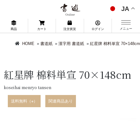
JA
メニュー
商品
カート
注文状況
ログイン
HOME
»
書道紙
»
漢字用 書道紙
»
紅星牌 棉料単宣 70×148cm
紅星牌 棉料単宣 70×148cm
koseihai menryo tansen
送料無料（※）
関連商品あり