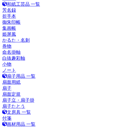
和紙工芸品 一覧
芳名録
折手本
御朱印帳
集画帳
姫屏風
かるた・名刺
巻物
命名掛軸
白抜趣彩軸
小物
ノート
扇子用品 一覧
扇面用紙
扇子
扇面定規
扇子立・扇子掛
扇子たとう
文房具 一覧
付箋
画材用品 一覧