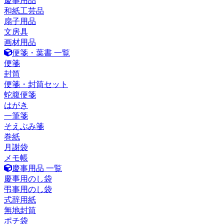
慶事用品
和紙工芸品
扇子用品
文房具
画材用品
便箋・葉書 一覧
便箋
封筒
便箋・封筒セット
蛇腹便箋
はがき
一筆箋
そえぶみ箋
巻紙
月謝袋
メモ帳
慶事用品 一覧
慶事用のし袋
弔事用のし袋
式辞用紙
無地封筒
ポチ袋