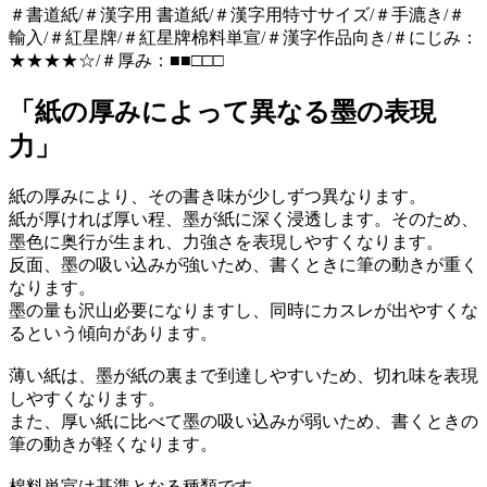
＃書道紙/＃漢字用 書道紙/＃漢字用特寸サイズ/＃手漉き/＃
輸入/＃紅星牌/＃紅星牌棉料単宣/＃漢字作品向き/＃にじみ：
★★★★☆/＃厚み：■■□□□
「紙の厚みによって異なる墨の表現
力」
紙の厚みにより、その書き味が少しずつ異なります。
紙が厚ければ厚い程、墨が紙に深く浸透します。そのため、
墨色に奥行が生まれ、力強さを表現しやすくなります。
反面、墨の吸い込みが強いため、書くときに筆の動きが重く
なります。
墨の量も沢山必要になりますし、同時にカスレが出やすくな
るという傾向があります。
薄い紙は、墨が紙の裏まで到達しやすいため、切れ味を表現
しやすくなります。
また、厚い紙に比べて墨の吸い込みが弱いため、書くときの
筆の動きが軽くなります。
棉料単宣は基準となる種類です。