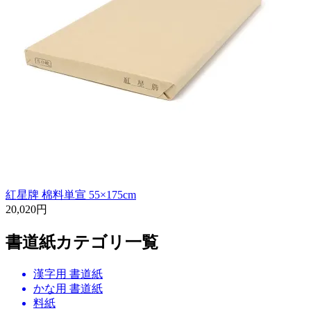
紅星牌 棉料単宣 55×175cm
20,020円
書道紙カテゴリ一覧
漢字用 書道紙
かな用 書道紙
料紙