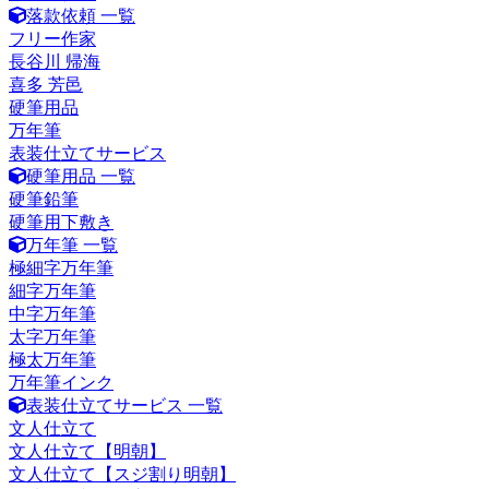
落款依頼 一覧
フリー作家
長谷川 帰海
喜多 芳邑
硬筆用品
万年筆
表装仕立てサービス
硬筆用品 一覧
硬筆鉛筆
硬筆用下敷き
万年筆 一覧
極細字万年筆
細字万年筆
中字万年筆
太字万年筆
極太万年筆
万年筆インク
表装仕立てサービス 一覧
文人仕立て
文人仕立て【明朝】
文人仕立て【スジ割り明朝】