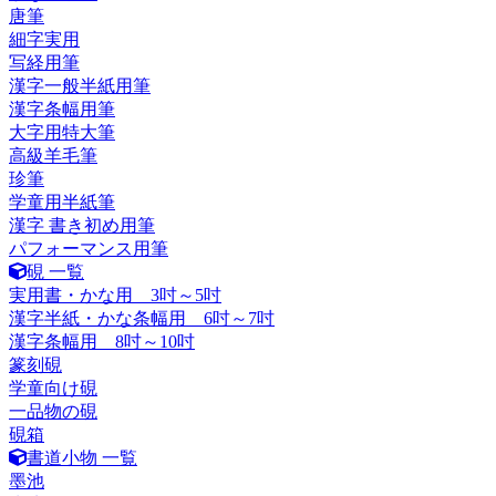
唐筆
細字実用
写経用筆
漢字一般半紙用筆
漢字条幅用筆
大字用特大筆
高級羊毛筆
珍筆
学童用半紙筆
漢字 書き初め用筆
パフォーマンス用筆
硯 一覧
実用書・かな用 3吋～5吋
漢字半紙・かな条幅用 6吋～7吋
漢字条幅用 8吋～10吋
篆刻硯
学童向け硯
一品物の硯
硯箱
書道小物 一覧
墨池