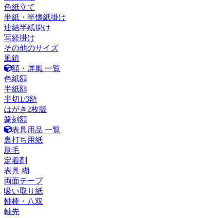
色紙立て
半紙・半懐紙掛け
連結半紙掛け
写経掛け
その他のサイズ
風鎮
額・屏風 一覧
色紙額
半紙額
半切1/3額
はがき2枚版
篆刻額
表具用品 一覧
裏打ち用紙
刷毛
定着剤
表具 糊
両面テープ
吸い取り紙
軸棒・八双
軸先