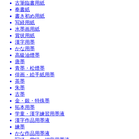
古筆臨書用紙
奉書紙
書き初め用紙
写経用紙
水墨画用紙
賞状用紙
漢字用墨
かな用墨
高級油煙墨
唐墨
青墨・松煙墨
俳画・絵手紙用墨
茶墨
朱墨
古墨
金・銀・特殊墨
拓本用墨
学童・漢字練習用墨液
漢字作品用墨液
練墨
かな作品用墨液