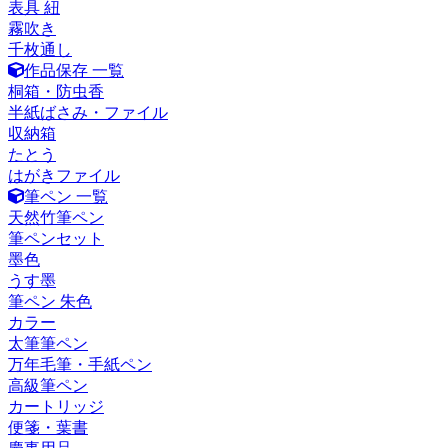
表具 紐
霧吹き
千枚通し
作品保存 一覧
桐箱・防虫香
半紙ばさみ・ファイル
収納箱
たとう
はがきファイル
筆ペン 一覧
天然竹筆ペン
筆ペンセット
墨色
うす墨
筆ペン 朱色
カラー
太筆筆ペン
万年毛筆・手紙ペン
高級筆ペン
カートリッジ
便箋・葉書