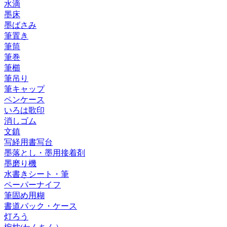
水滴
墨床
墨ばさみ
筆置き
筆筒
筆巻
筆櫛
筆吊り
筆キャップ
ペンケース
いろは歌印
消しゴム
文鎮
写経用書写台
墨落とし・墨用接着剤
墨磨り機
水書きシート・筆
ペーパーナイフ
筆固め用糊
書道バック・ケース
灯ろう