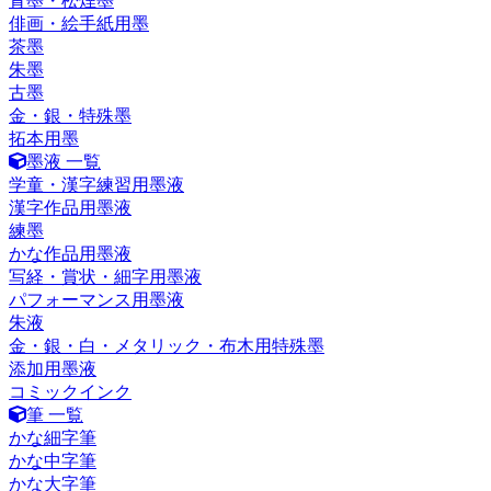
青墨・松煙墨
俳画・絵手紙用墨
茶墨
朱墨
古墨
金・銀・特殊墨
拓本用墨
墨液 一覧
学童・漢字練習用墨液
漢字作品用墨液
練墨
かな作品用墨液
写経・賞状・細字用墨液
パフォーマンス用墨液
朱液
金・銀・白・メタリック・布木用特殊墨
添加用墨液
コミックインク
筆 一覧
かな細字筆
かな中字筆
かな大字筆