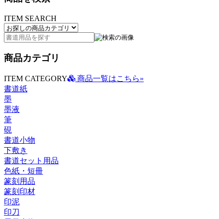
ITEM SEARCH
商品カテゴリ
ITEM CATEGORY
商品一覧はこちら»
書道紙
墨
墨液
筆
硯
書道小物
下敷き
書道セット用品
色紙・短冊
篆刻用品
篆刻印材
印泥
印刀