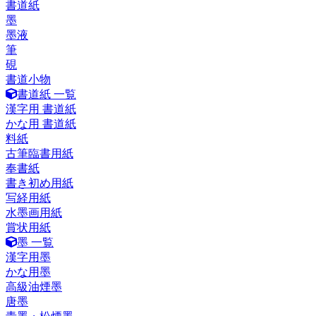
書道紙
墨
墨液
筆
硯
書道小物
書道紙 一覧
漢字用 書道紙
かな用 書道紙
料紙
古筆臨書用紙
奉書紙
書き初め用紙
写経用紙
水墨画用紙
賞状用紙
墨 一覧
漢字用墨
かな用墨
高級油煙墨
唐墨