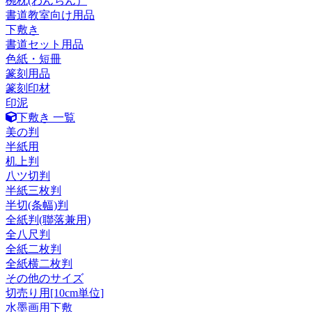
椀枕(わんちん）
書道教室向け用品
下敷き
書道セット用品
色紙・短冊
篆刻用品
篆刻印材
印泥
下敷き 一覧
美の判
半紙用
机上判
八ツ切判
半紙三枚判
半切(条幅)判
全紙判(聯落兼用)
全八尺判
全紙二枚判
全紙横二枚判
その他のサイズ
切売り用[10cm単位]
水墨画用下敷