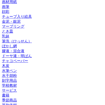
画材用紙
画筆
顔彩
チューブ入り絵具
金泥・銀泥
マーブリング
とき皿
乳鉢
筆洗（ひっせん）
ぼかし網
膠液・混合液
ドーサ液・明ばん
チャコペーパー
木炭
水筆ペン
水干胡粉
刻字用品
学校教材
サービス
書籍
季節商品