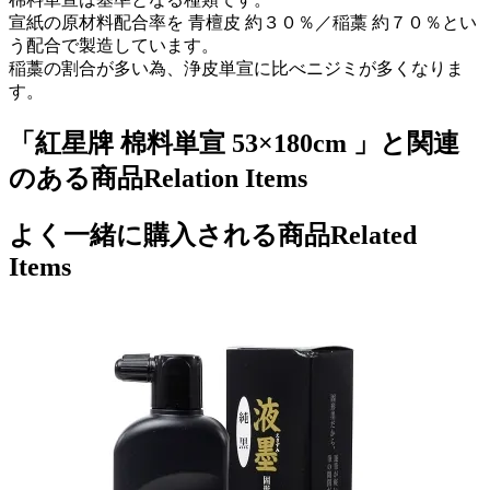
宣紙の原材料配合率を 青檀皮 約３０％／稲藁 約７０％とい
う配合で製造しています。
稲藁の割合が多い為、浄皮単宣に比べニジミが多くなりま
す。
「紅星牌 棉料単宣 53×180cm 」と関連
のある商品
Relation Items
よく一緒に購入される商品
Related
Items