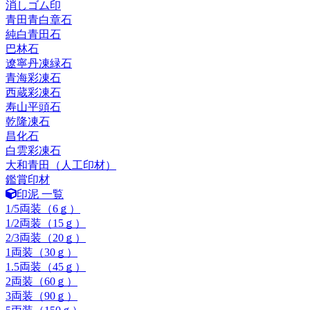
消しゴム印
青田青白章石
純白青田石
巴林石
遼寧丹凍緑石
青海彩凍石
西蔵彩凍石
寿山平頭石
乾隆凍石
昌化石
白雲彩凍石
大和青田（人工印材）
鑑賞印材
印泥 一覧
1/5両装（6ｇ）
1/2両装（15ｇ）
2/3両装（20ｇ）
1両装（30ｇ）
1.5両装（45ｇ）
2両装（60ｇ）
3両装（90ｇ）