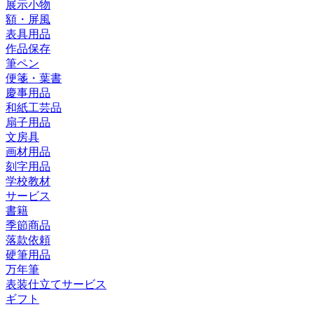
展示小物
額・屏風
表具用品
作品保存
筆ペン
便箋・葉書
慶事用品
和紙工芸品
扇子用品
文房具
画材用品
刻字用品
学校教材
サービス
書籍
季節商品
落款依頼
硬筆用品
万年筆
表装仕立てサービス
ギフト