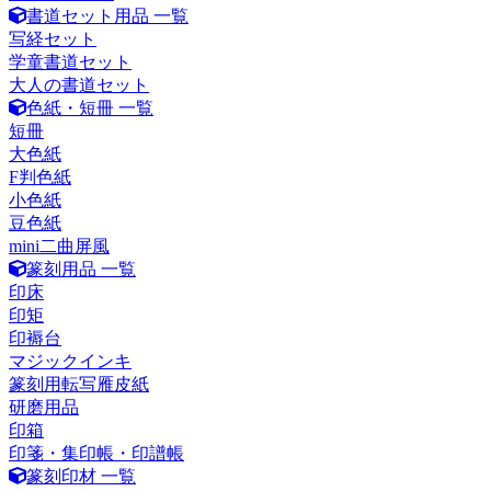
書道セット用品 一覧
写経セット
学童書道セット
大人の書道セット
色紙・短冊 一覧
短冊
大色紙
F判色紙
小色紙
豆色紙
mini二曲屏風
篆刻用品 一覧
印床
印矩
印褥台
マジックインキ
篆刻用転写雁皮紙
研磨用品
印箱
印箋・集印帳・印譜帳
篆刻印材 一覧