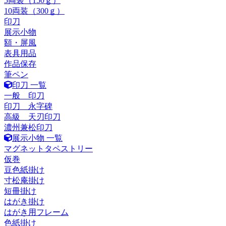
5両装（150ｇ）
10両装（300ｇ）
印刀
展示小物
額・屏風
表具用品
作品保存
筆ペン
印刀 一覧
一般 印刀
印刀 永字碑
高級 天刃印刀
濃州兼松印刀
展示小物 一覧
マグネットタペストリー
仮巻
豆色紙掛け
寸松庵掛け
短冊掛け
はがき掛け
はがき用フレーム
色紙掛け