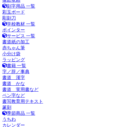
落款依頼
刻字用品 一覧
彩玉ボード
彫刻刀
学校教材 一覧
ポインター
サービス 一覧
書道紙の加工
赤ちゃん筆
小分け袋
ラッピング
書籍 一覧
字／辞／事典
書道 漢字
書道 かな
書道 実用書など
ペン字など
書写教育用テキスト
篆刻
季節商品 一覧
うちわ
カレンダー