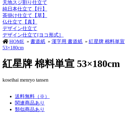
天地スジ割り仕立て
純日本仕立て【行】
茶掛け仕立て【草】
仏仕立て【真】
デザイン仕立て
デザイン仕立て[ヨコ形式］
HOME
»
書道紙
»
漢字用 書道紙
»
紅星牌 棉料単宣
53×180cm
紅星牌 棉料単宣 53×180cm
koseihai menryo tansen
送料無料（※）
関連商品あり
類似商品あり