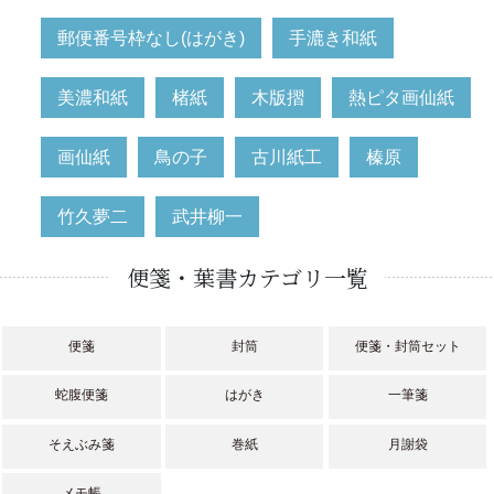
郵便番号枠なし(はがき)
手漉き和紙
美濃和紙
楮紙
木版摺
熱ピタ画仙紙
画仙紙
鳥の子
古川紙工
榛原
竹久夢二
武井柳一
便箋・葉書カテゴリ一覧
便箋
封筒
便箋・封筒セット
蛇腹便箋
はがき
一筆箋
そえぶみ箋
巻紙
月謝袋
メモ帳