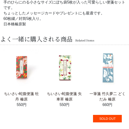
手のひらにのる小さなサイズにぽち袋5枚が入った可愛らしい便箋セット
です。
ちょっとしたメッセージカードやプレゼントにも最適です。
60枚綴／封筒5枚入り。
日本橋榛原製
よく一緒に購入される商品
Related Items
ちいさい蛇腹便箋 牡
ちいさい蛇腹便箋 矢
一筆箋 竹久夢二 どく
丹 榛原
車草 榛原
だみ 榛原
550円
550円
660円
SOLD OUT