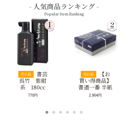
人気商品ランキング
Popular Item Ranking
書芸
【お
売れ筋
売れ筋
呉竹 紫紺
買い得商品】
系 180cc
書道一番 半紙
770円
2,904円