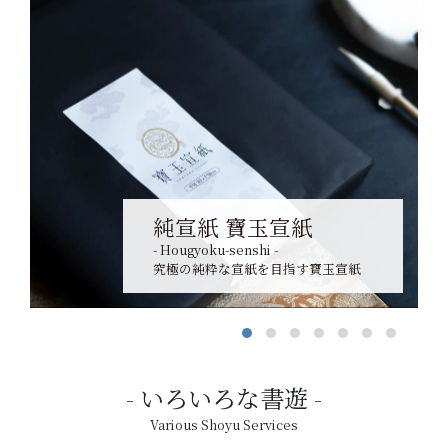
純宣紙 寶玉宣紙
- Hougyoku-senshi -
究極の純粋な宣紙を目指す寶玉宣紙
いろいろな書遊
Various Shoyu Services