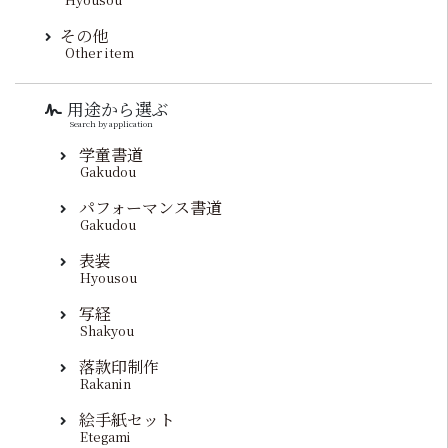
その他
Other item
用途から選ぶ
Search by application
学童書道
Gakudou
パフォーマンス書道
Gakudou
表装
Hyousou
写経
Shakyou
落款印制作
Rakanin
絵手紙セット
Etegami