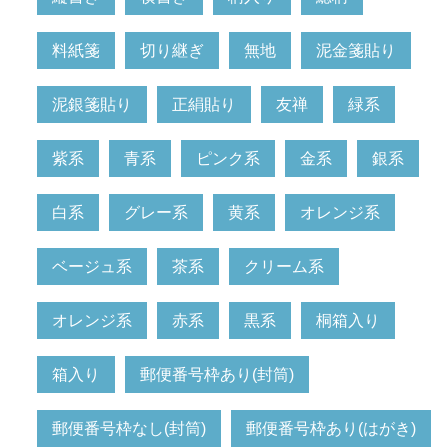
料紙箋
切り継ぎ
無地
泥金箋貼り
泥銀箋貼り
正絹貼り
友禅
緑系
紫系
青系
ピンク系
金系
銀系
白系
グレー系
黄系
オレンジ系
ベージュ系
茶系
クリーム系
オレンジ系
赤系
黒系
桐箱入り
箱入り
郵便番号枠あり(封筒)
郵便番号枠なし(封筒)
郵便番号枠あり(はがき)