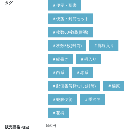
タグ
＃便箋・葉書
＃便箋・封筒セット
＃枚数60枚綴(便箋)
＃枚数5枚(封筒)
＃罫線入り
＃縦書き
＃柄入り
＃白系
＃赤系
＃郵便番号枠なし(封筒)
＃榛原
＃蛇腹便箋
＃季節冬
＃花柄
550円
販売価格
(税込)