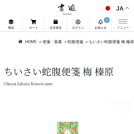
JA
1
メニュー
商品
カート
注文状況
ログイン
お知らせ
HOME
»
便箋・葉書
»
蛇腹便箋
»
ちいさい蛇腹便箋 梅 榛原
ちいさい蛇腹便箋 梅 榛原
Chiisai Jabara Binsen ume