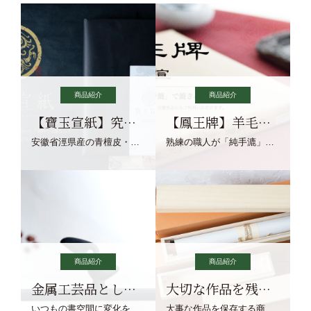
商品紹介
商品紹介
【寶玉宣紙】究極の純粋な宣紙を目指す寶玉宣紙
【鳳王牌】羊毛筆×濃墨での揮毫に最適な宣紙系画仙紙
安徽省涇県産の青檀皮・砂田稲藁・清らかな渓流水、熟練手漉き職人の卓越した手漉技術による最高級の純宣紙です。
熟練の職人が「純手漉」で漉きあげる書画紙。宣紙を好まれるお客様向けの棉料単宣に漉きあげました。
商品紹介
商品紹介
金属工芸品としての文鎮
大切な作品を残す作品保存商品
いつもの書空間に変化を与えてくれる、見ているだけで愉しくなる金属工芸品の文鎮をご紹介します。
大事な作品を保存する商品を取りまとめてご紹介ます。