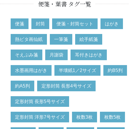
便箋・葉書 タグ一覧
便箋
封筒
便箋・封筒セット
はがき
熱ピタ画仙紙
一筆箋
絵手紙箋
そえぶみ箋
月謝袋
耳付きはがき
水墨画用はがき
半壊紙1／2サイズ
約B5判
約A5判
定形封筒 長形4号サイズ
定形封筒 長形5号サイズ
定形封筒 洋形7号サイズ
枚数3枚
枚数5枚