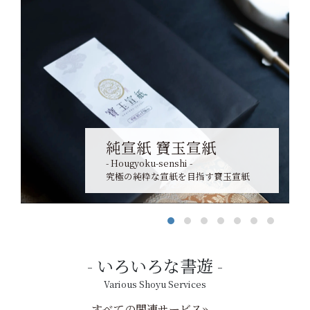
純宣紙 寶玉宣紙
- Hougyoku-senshi -
究極の純粋な宣紙を目指す寶玉宣紙
いろいろな書遊
Various Shoyu Services
すべての関連サービス»