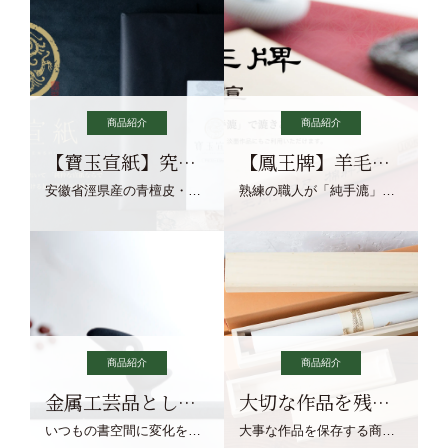
商品紹介
商品紹介
【寶玉宣紙】究極の純粋な宣紙を目指す寶玉宣紙
【鳳王牌】羊毛筆×濃墨での揮毫に最適な宣紙系画仙紙
安徽省涇県産の青檀皮・砂田稲藁・清らかな渓流水、熟練手漉き職人の卓越した手漉技術による最高級の純宣紙です。
熟練の職人が「純手漉」で漉きあげる書画紙。宣紙を好まれるお客様向けの棉料単宣に漉きあげました。
商品紹介
商品紹介
金属工芸品としての文鎮
大切な作品を残す作品保存商品
いつもの書空間に変化を与えてくれる、見ているだけで愉しくなる金属工芸品の文鎮をご紹介します。
大事な作品を保存する商品を取りまとめてご紹介ます。