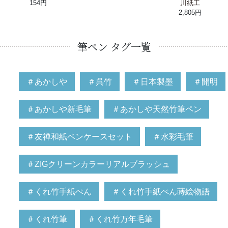
154円
川紙工
2,805円
筆ペン タグ一覧
＃あかしや
＃呉竹
＃日本製墨
＃開明
＃あかしや新毛筆
＃あかしや天然竹筆ペン
＃友禅和紙ペンケースセット
＃水彩毛筆
＃ZIGクリーンカラーリアルブラッシュ
＃くれ竹手紙ぺん
＃くれ竹手紙ぺん蒔絵物語
＃くれ竹筆
＃くれ竹万年毛筆