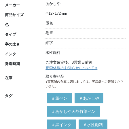
あかしや
メーカー
Φ12×172mm
商品サイズ
墨色
色
毛筆
タイプ
細字
字の太さ
水性顔料
インク
ご注文確定後、8営業日前後
発送時期
夏季休暇のお知らせについて »
取り寄せ品
在庫
※実店舗の在庫に関しましては、実店舗へご確認くださ
いませ。
タグ
＃筆ペン
＃あかしや
＃あかしや天然竹筆ペン
＃黒インク
＃水性顔料