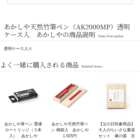
あかしや天然竹筆ペン（AK2000MP）透明
ケース入 あかしやの商品説明
Item Description
透明ケース入り
よく一緒に購入される商品
Related Items
あかしや筆ペン 墨液
あかしや天然竹筆ペ
【父の日対象商品】
カートリッジ（３本
ン 桐箱入 あかしや
大人のちいさな書道
入） あかしや
1,925円
セット 麻の葉 古