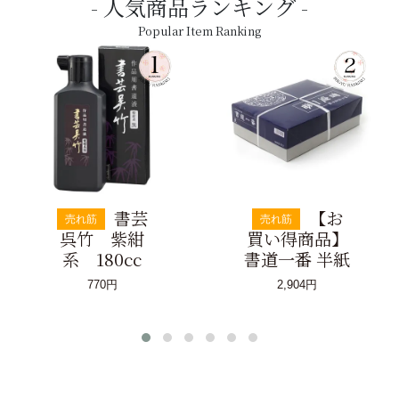
人気商品ランキング
Popular Item Ranking
書芸
【お
売れ筋
売れ筋
呉竹 紫紺
買い得商品】
系 180cc
書道一番 半紙
770円
2,904円