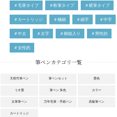
＃毛筆タイプ
＃軟筆タイプ
＃硬筆タイプ
＃カートリッジ
＃極細
＃細字
＃中字
＃中太
＃太字
＃桐箱入り
＃男性的
＃女性的
筆ペンカテゴリ一覧
天然竹筆ペン
筆ペンセット
墨色
うす墨
筆ペン 朱色
カラー
太筆筆ペン
万年毛筆・手紙ペン
高級筆ペン
カートリッジ