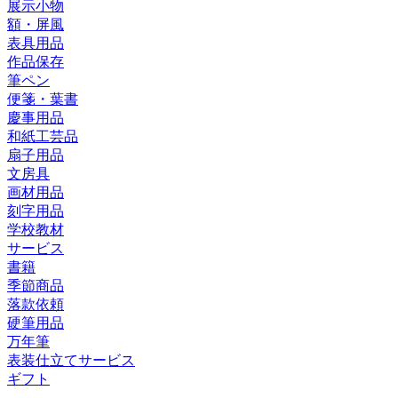
展示小物
額・屏風
表具用品
作品保存
筆ペン
便箋・葉書
慶事用品
和紙工芸品
扇子用品
文房具
画材用品
刻字用品
学校教材
サービス
書籍
季節商品
落款依頼
硬筆用品
万年筆
表装仕立てサービス
ギフト