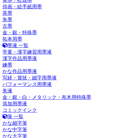
青墨・松煙墨
俳画・絵手紙用墨
茶墨
朱墨
古墨
金・銀・特殊墨
拓本用墨
墨液 一覧
学童・漢字練習用墨液
漢字作品用墨液
練墨
かな作品用墨液
写経・賞状・細字用墨液
パフォーマンス用墨液
朱液
金・銀・白・メタリック・布木用特殊墨
添加用墨液
コミックインク
筆 一覧
かな細字筆
かな中字筆
かな大字筆