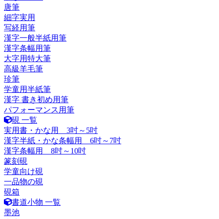
唐筆
細字実用
写経用筆
漢字一般半紙用筆
漢字条幅用筆
大字用特大筆
高級羊毛筆
珍筆
学童用半紙筆
漢字 書き初め用筆
パフォーマンス用筆
硯 一覧
実用書・かな用 3吋～5吋
漢字半紙・かな条幅用 6吋～7吋
漢字条幅用 8吋～10吋
篆刻硯
学童向け硯
一品物の硯
硯箱
書道小物 一覧
墨池