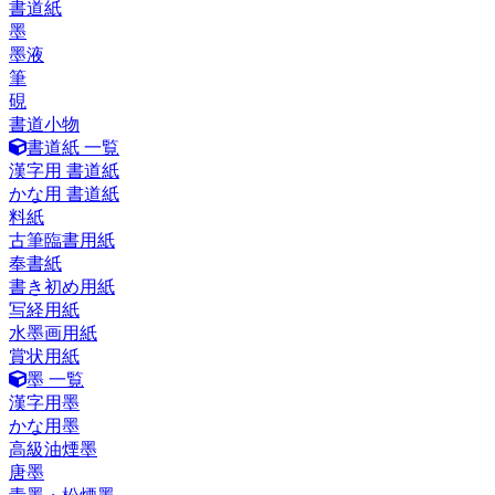
書道紙
墨
墨液
筆
硯
書道小物
書道紙 一覧
漢字用 書道紙
かな用 書道紙
料紙
古筆臨書用紙
奉書紙
書き初め用紙
写経用紙
水墨画用紙
賞状用紙
墨 一覧
漢字用墨
かな用墨
高級油煙墨
唐墨