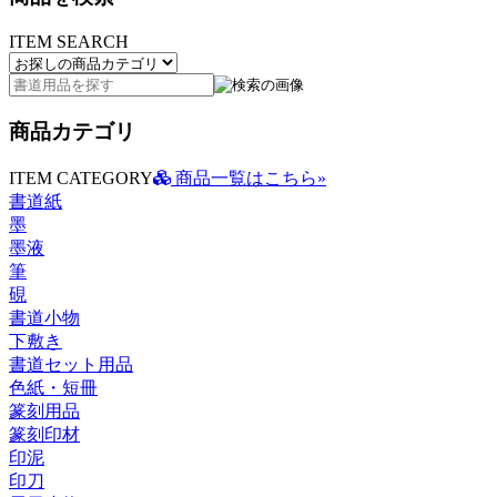
ITEM SEARCH
商品カテゴリ
ITEM CATEGORY
商品一覧はこちら»
書道紙
墨
墨液
筆
硯
書道小物
下敷き
書道セット用品
色紙・短冊
篆刻用品
篆刻印材
印泥
印刀