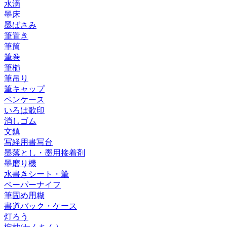
水滴
墨床
墨ばさみ
筆置き
筆筒
筆巻
筆櫛
筆吊り
筆キャップ
ペンケース
いろは歌印
消しゴム
文鎮
写経用書写台
墨落とし・墨用接着剤
墨磨り機
水書きシート・筆
ペーパーナイフ
筆固め用糊
書道バック・ケース
灯ろう