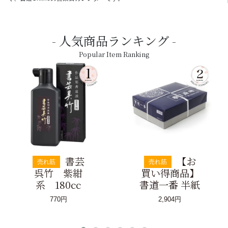
人気商品ランキング
Popular Item Ranking
書芸
【お
売れ筋
売れ筋
呉竹 紫紺
買い得商品】
系 180cc
書道一番 半紙
770円
2,904円