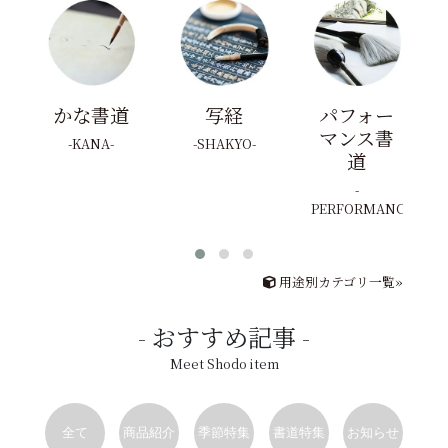
かな書道
写経
パフォー
マンス書
KANA
SHAKYO
道
PERFORMANCE
用途別カテゴリ一覧»
おすすめ記事
Meet Shodo item
全て
商品紹介
季節特集
書道特集
お知らせ