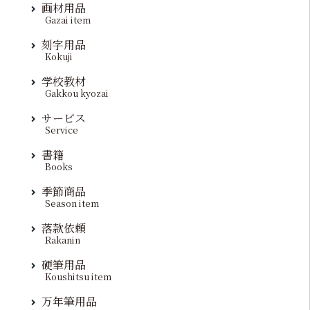
画材用品
Gazai item
刻字用品
Kokuji
学校教材
Gakkou kyozai
サービス
Service
書籍
Books
季節商品
Season item
落款依頼
Rakanin
硬筆用品
Koushitsu item
万年筆用品