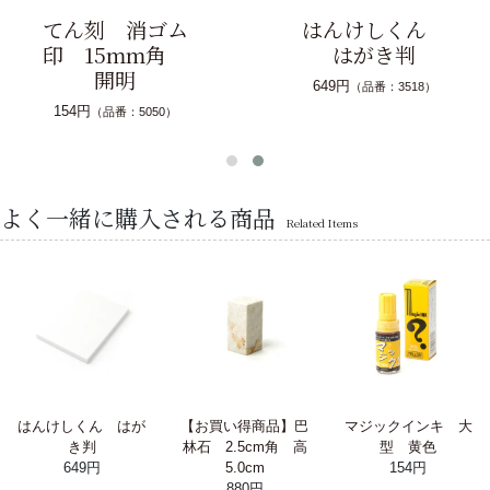
てん刻 消ゴム
はんけしくん
印 15mm角
はがき判
開明
649円
（品番：3518）
154円
（品番：5050）
よく一緒に購入される商品
Related Items
はんけしくん はが
【お買い得商品】巴
マジックインキ 大
き判
林石 2.5cm角 高
型 黄色
649円
5.0cm
154円
880円