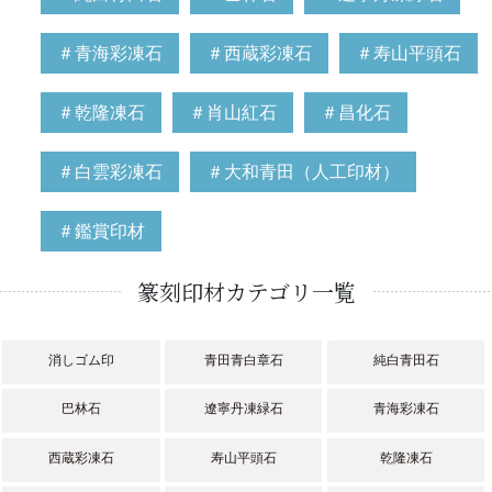
＃青海彩凍石
＃西蔵彩凍石
＃寿山平頭石
＃乾隆凍石
＃肖山紅石
＃昌化石
＃白雲彩凍石
＃大和青田（人工印材）
＃鑑賞印材
篆刻印材カテゴリ一覧
消しゴム印
青田青白章石
純白青田石
巴林石
遼寧丹凍緑石
青海彩凍石
西蔵彩凍石
寿山平頭石
乾隆凍石