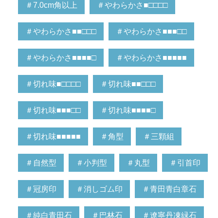
＃7.0cm角以上
＃やわらかさ■□□□□
＃やわらかさ■■□□□
＃やわらかさ■■■□□
＃やわらかさ■■■■□
＃やわらかさ■■■■■
＃切れ味■□□□□
＃切れ味■■□□□
＃切れ味■■■□□
＃切れ味■■■■□
＃切れ味■■■■■
＃角型
＃三顆組
＃自然型
＃小判型
＃丸型
＃引首印
＃冠房印
＃消しゴム印
＃青田青白章石
＃純白青田石
＃巴林石
＃遼寧丹凍緑石