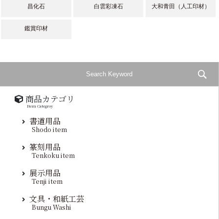
昌化石
白雲彩凍石
大和青田（人工印材）
鑑賞印材
商品カテゴリ
Item Categroy
書道用品
Shodo item
篆刻用品
Tenkoku item
展示用品
Tenji item
文具・和紙工芸
Bungu Washi