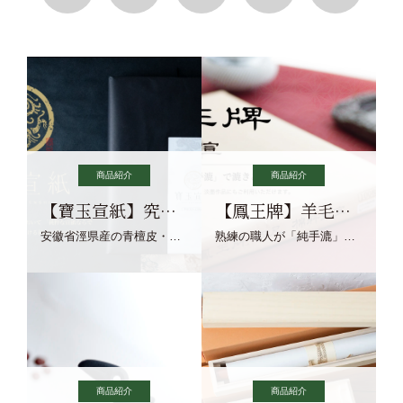
商品紹介
商品紹介
【寶玉宣紙】究極の純粋な宣紙を目指す寶玉宣紙
【鳳王牌】羊毛筆×濃墨での揮毫に最適な宣紙系画仙紙
安徽省涇県産の青檀皮・砂田稲藁・清らかな渓流水、熟練手漉き職人の卓越した手漉技術による最高級の純宣紙です。
熟練の職人が「純手漉」で漉きあげる書画紙。宣紙を好まれるお客様向けの棉料単宣に漉きあげました。
商品紹介
商品紹介