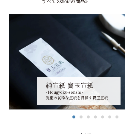
すべてのお勧め商品»
純宣紙 寶玉宣紙
- Hougyoku-senshi -
究極の純粋な宣紙を目指す寶玉宣紙