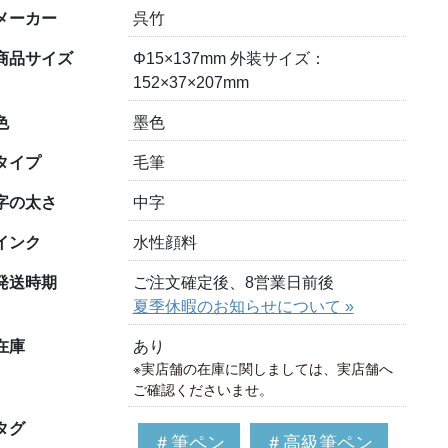
メーカー
呉竹
商品サイズ
Φ15×137mm 外装サイズ：
152×37×207mm
色
墨色
タイプ
毛筆
字の太さ
中字
インク
水性顔料
発送時期
ご注文確定後、8営業日前後
夏季休暇のお知らせについて »
在庫
あり
※実店舗の在庫に関しましては、実店舗へ
ご確認くださいませ。
タグ
＃筆ペン
＃高級筆ペン