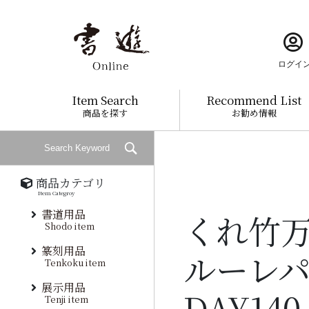
ログイ
Item Search
Recommend List
商品を探す
お勧め情報
商品カテゴリ
Item Categroy
書道用品
くれ竹万
Shodo item
篆刻用品
ルーレパ
Tenkoku item
展示用品
DAY14
Tenji item