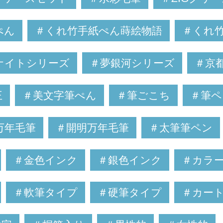
ぺん
＃くれ竹手紙ぺん蒔絵物語
＃くれ
ナイトシリーズ
＃夢銀河シリーズ
＃京
王
＃美文字筆ぺん
＃筆ごこち
＃筆ペ
万年毛筆
＃開明万年毛筆
＃太筆筆ペン
＃金色インク
＃銀色インク
＃カラ
＃軟筆タイプ
＃硬筆タイプ
＃カー