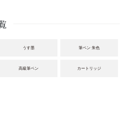
覧
うす墨
筆ペン 朱色
高級筆ペン
カートリッジ