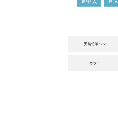
＃中太
＃
天然竹筆ペン
カラー