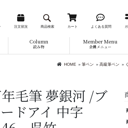
ン
注文状況
商品検索
カート
よくある質問
ガ
Column
Member Menu
読み物
会員メニュー
HOME
»
筆ペン
»
高級筆ペン
»
年毛筆 夢銀河 /ブ
ードアイ 中字
0-46 呉竹