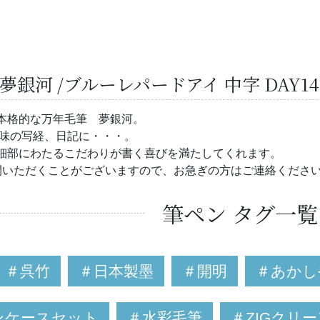
夢銀河 /ブルーレパードアイ 中字 DAY1
本格的な万年毛筆 夢銀河。
趣味の写経、日記に・・・。
細部にわたるこだわりが書く喜びを満たしてくれます。
間いただくことがございますので、お急ぎの方はご連絡くださ
筆ペン タグ一覧
＃呉竹
＃日本製墨
＃開明
＃あかし
ンケースセット
＃水彩毛筆
＃ZIGクリ