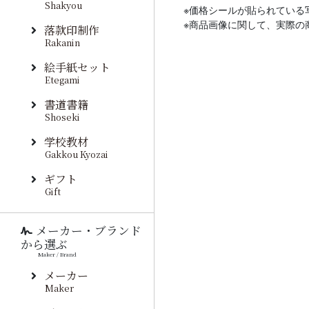
Shakyou
※価格シールが貼られている
※商品画像に関して、実際の
落款印制作
Rakanin
絵手紙セット
Etegami
書道書籍
Shoseki
学校教材
Gakkou Kyozai
ギフト
Gift
メーカー・ブランド
から選ぶ
Maker / Brand
メーカー
Maker