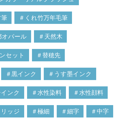
竹筆
＃くれ竹万年毛筆
都オパール
＃天然木
ンセット
＃替穂先
＃黒インク
＃うす墨インク
ーインク
＃水性染料
＃水性顔料
トリッジ
＃極細
＃細字
＃中字