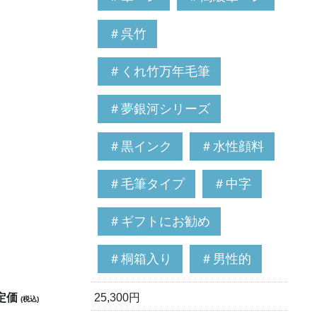
＃呉竹
＃くれ竹万年毛筆
＃夢銀河シリーズ
＃黒インク
＃水性顔料
＃毛筆タイプ
＃中字
＃ギフトにお勧め
＃桐箱入り
＃男性的
定価
25,300円
(税込)