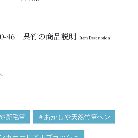
40-46 呉竹の商品説明
Item Description
い。
や新毛筆
＃あかしや天然竹筆ペン
ーンカラーリアルブラッシュ