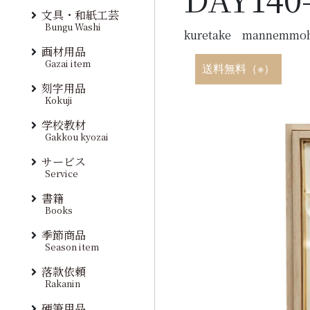
文具・和紙工芸
Bungu Washi
kuretake mannemmoh
画材用品
Gazai item
送料無料（※）
刻字用品
Kokuji
学校教材
Gakkou kyozai
サービス
Service
書籍
Books
季節商品
Season item
落款依頼
Rakanin
硬筆用品