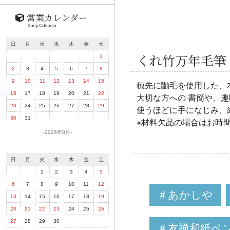
営業カレンダー
Shop Calendar
日
月
火
水
木
金
土
くれ竹万年毛筆 
1
2
3
4
5
6
7
8
9
10
11
12
13
14
15
穂先に鼬毛を使用した、
16
17
18
19
20
21
22
大切な方への 書簡や、
23
24
25
26
27
28
29
使うほどに手になじみ、
30
31
※材料欠品の場合はお時
2026年8月
日
月
火
水
木
金
土
1
2
3
4
5
6
7
8
9
10
11
12
＃あかしや
13
14
15
16
17
18
19
20
21
22
23
24
25
26
27
28
29
30
＃友禅和紙ペ