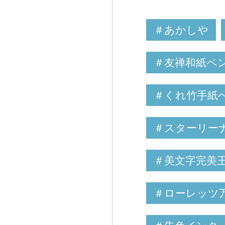
＃あかしや
＃友禅和紙ペ
＃くれ竹手紙
＃スターリー
＃美文字完美
＃ローレッツ