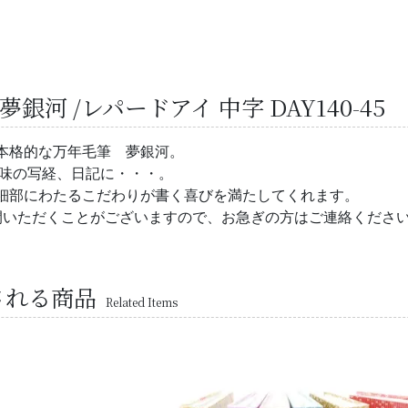
銀河 /レパードアイ 中字 DAY140-4
本格的な万年毛筆 夢銀河。
趣味の写経、日記に・・・。
細部にわたるこだわりが書く喜びを満たしてくれます。
間いただくことがございますので、お急ぎの方はご連絡くださ
される商品
Related Items