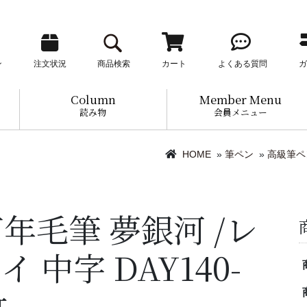
ン
注文状況
商品検索
カート
よくある質問
ガ
Column
Member Menu
読み物
会員メニュー
HOME
»
筆ペン
»
高級筆ペ
年毛筆 夢銀河 /レ
 中字 DAY140-
竹