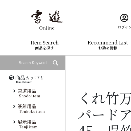
ログイ
Item Search
Recommend List
商品を探す
お勧め情報
商品カテゴリ
Item Categroy
書道用品
くれ竹万
Shodo item
篆刻用品
パードアイ
Tenkoku item
展示用品
45 呉
Tenji item