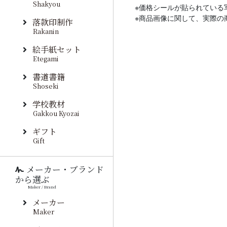
Shakyou
※価格シールが貼られている
※商品画像に関して、実際の
落款印制作
Rakanin
絵手紙セット
Etegami
書道書籍
Shoseki
学校教材
Gakkou Kyozai
ギフト
Gift
メーカー・ブランド
から選ぶ
Maker / Brand
メーカー
Maker