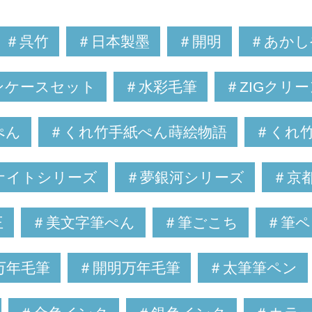
＃呉竹
＃日本製墨
＃開明
＃あかし
ンケースセット
＃水彩毛筆
＃ZIGクリ
ぺん
＃くれ竹手紙ぺん蒔絵物語
＃くれ
ナイトシリーズ
＃夢銀河シリーズ
＃京
王
＃美文字筆ぺん
＃筆ごこち
＃筆ペ
万年毛筆
＃開明万年毛筆
＃太筆筆ペン