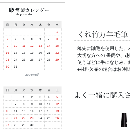
営業カレンダー
Shop Calendar
日
月
火
水
木
金
土
くれ竹万年毛筆 夢
1
2
3
4
5
6
7
8
9
10
11
12
13
14
15
穂先に鼬毛を使用した、
16
17
18
19
20
21
22
大切な方への 書簡や、
23
24
25
26
27
28
29
使うほどに手になじみ、
30
31
※材料欠品の場合はお時
2026年8月
日
月
火
水
木
金
土
よく一緒に購入
1
2
3
4
5
6
7
8
9
10
11
12
13
14
15
16
17
18
19
20
21
22
23
24
25
26
27
28
29
30