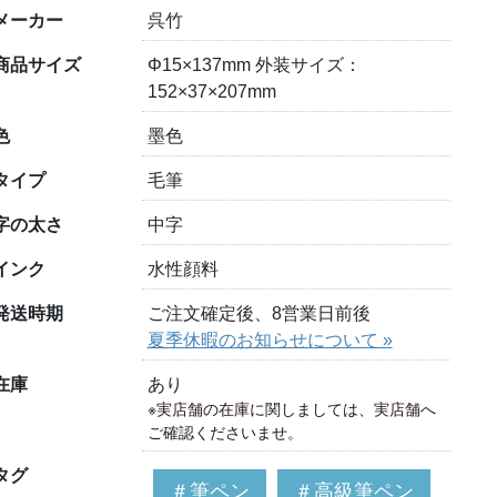
メーカー
呉竹
商品サイズ
Φ15×137mm 外装サイズ：
152×37×207mm
色
墨色
タイプ
毛筆
字の太さ
中字
インク
水性顔料
発送時期
ご注文確定後、8営業日前後
夏季休暇のお知らせについて »
在庫
あり
※実店舗の在庫に関しましては、実店舗へ
ご確認くださいませ。
タグ
＃筆ペン
＃高級筆ペン