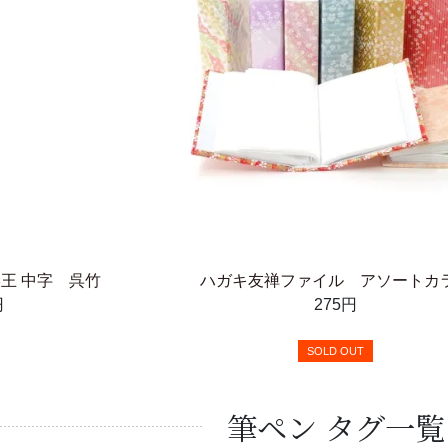
美王 中字 呉竹
ハガキ友禅ファイル アソートカ
円
275円
SOLD OUT
筆ペン タグ一覧