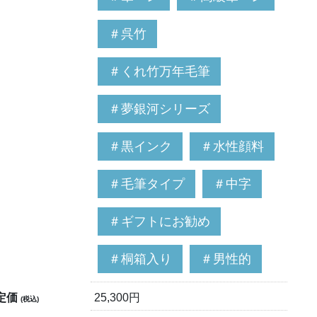
＃呉竹
＃くれ竹万年毛筆
＃夢銀河シリーズ
＃黒インク
＃水性顔料
＃毛筆タイプ
＃中字
＃ギフトにお勧め
＃桐箱入り
＃男性的
定価
25,300円
(税込)