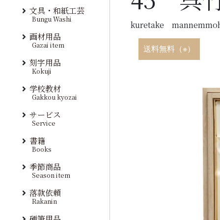
文具・和紙工芸
Bungu Washi
kuretake mannemmoh
画材用品
Gazai item
送料無料（※）
刻字用品
Kokuji
学校教材
Gakkou kyozai
サービス
Service
書籍
Books
季節商品
Season item
落款依頼
Rakanin
硬筆用品