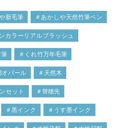
や新毛筆
＃あかしや天然竹筆ペン
ーンカラーリアルブラッシュ
竹筆
＃くれ竹万年毛筆
都オパール
＃天然木
ンセット
＃替穂先
＃黒インク
＃うす墨インク