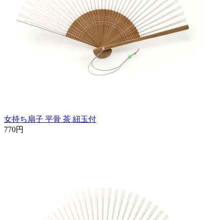
女持ち扇子 平骨 茶 紐玉付
770円