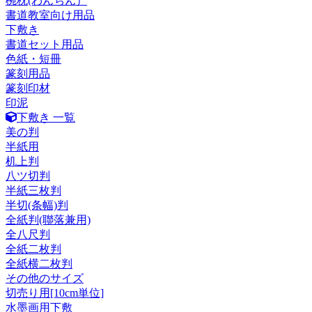
椀枕(わんちん）
書道教室向け用品
下敷き
書道セット用品
色紙・短冊
篆刻用品
篆刻印材
印泥
下敷き 一覧
美の判
半紙用
机上判
八ツ切判
半紙三枚判
半切(条幅)判
全紙判(聯落兼用)
全八尺判
全紙二枚判
全紙横二枚判
その他のサイズ
切売り用[10cm単位]
水墨画用下敷