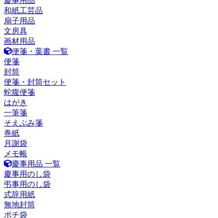
慶事用品
和紙工芸品
扇子用品
文房具
画材用品
便箋・葉書 一覧
便箋
封筒
便箋・封筒セット
蛇腹便箋
はがき
一筆箋
そえぶみ箋
巻紙
月謝袋
メモ帳
慶事用品 一覧
慶事用のし袋
弔事用のし袋
式辞用紙
無地封筒
ポチ袋