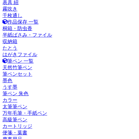
表具 紐
霧吹き
千枚通し
作品保存 一覧
桐箱・防虫香
半紙ばさみ・ファイル
収納箱
たとう
はがきファイル
筆ペン 一覧
天然竹筆ペン
筆ペンセット
墨色
うす墨
筆ペン 朱色
カラー
太筆筆ペン
万年毛筆・手紙ペン
高級筆ペン
カートリッジ
便箋・葉書