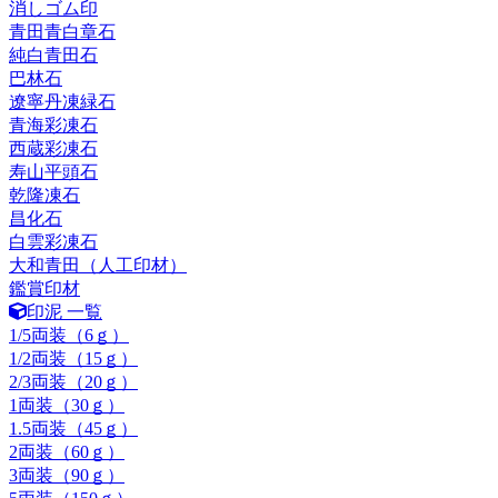
消しゴム印
青田青白章石
純白青田石
巴林石
遼寧丹凍緑石
青海彩凍石
西蔵彩凍石
寿山平頭石
乾隆凍石
昌化石
白雲彩凍石
大和青田（人工印材）
鑑賞印材
印泥 一覧
1/5両装（6ｇ）
1/2両装（15ｇ）
2/3両装（20ｇ）
1両装（30ｇ）
1.5両装（45ｇ）
2両装（60ｇ）
3両装（90ｇ）