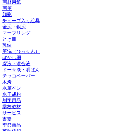
画材用紙
画筆
顔彩
チューブ入り絵具
金泥・銀泥
マーブリング
とき皿
乳鉢
筆洗（ひっせん）
ぼかし網
膠液・混合液
ドーサ液・明ばん
チャコペーパー
木炭
水筆ペン
水干胡粉
刻字用品
学校教材
サービス
書籍
季節商品