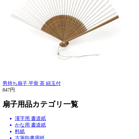
男持ち扇子 平骨 茶 紐玉付
847円
扇子用品カテゴリ一覧
漢字用 書道紙
かな用 書道紙
料紙
古筆臨書用紙