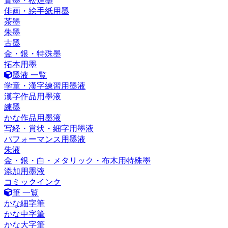
青墨・松煙墨
俳画・絵手紙用墨
茶墨
朱墨
古墨
金・銀・特殊墨
拓本用墨
墨液 一覧
学童・漢字練習用墨液
漢字作品用墨液
練墨
かな作品用墨液
写経・賞状・細字用墨液
パフォーマンス用墨液
朱液
金・銀・白・メタリック・布木用特殊墨
添加用墨液
コミックインク
筆 一覧
かな細字筆
かな中字筆
かな大字筆