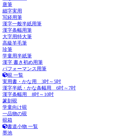
唐筆
細字実用
写経用筆
漢字一般半紙用筆
漢字条幅用筆
大字用特大筆
高級羊毛筆
珍筆
学童用半紙筆
漢字 書き初め用筆
パフォーマンス用筆
硯 一覧
実用書・かな用 3吋～5吋
漢字半紙・かな条幅用 6吋～7吋
漢字条幅用 8吋～10吋
篆刻硯
学童向け硯
一品物の硯
硯箱
書道小物 一覧
墨池