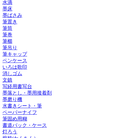
水滴
墨床
墨ばさみ
筆置き
筆筒
筆巻
筆櫛
筆吊り
筆キャップ
ペンケース
いろは歌印
消しゴム
文鎮
写経用書写台
墨落とし・墨用接着剤
墨磨り機
水書きシート・筆
ペーパーナイフ
筆固め用糊
書道バック・ケース
灯ろう