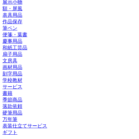
展示小物
額・屏風
表具用品
作品保存
筆ペン
便箋・葉書
慶事用品
和紙工芸品
扇子用品
文房具
画材用品
刻字用品
学校教材
サービス
書籍
季節商品
落款依頼
硬筆用品
万年筆
表装仕立てサービス
ギフト