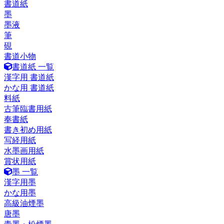
書道紙
墨
墨液
筆
硯
書道小物
書道紙 一覧
漢字用 書道紙
かな用 書道紙
料紙
古筆臨書用紙
奉書紙
書き初め用紙
写経用紙
水墨画用紙
賞状用紙
墨 一覧
漢字用墨
かな用墨
高級油煙墨
唐墨