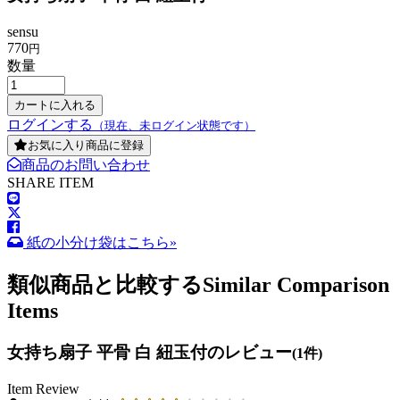
sensu
770
円
数量
ログインする
（現在、未ログイン状態です）
お気に入り商品に登録
商品のお問い合わせ
SHARE ITEM
紙の小分け袋はこちら»
類似商品と比較する
Similar Comparison
Items
女持ち扇子 平骨 白 紐玉付のレビュー
(1件)
Item Review