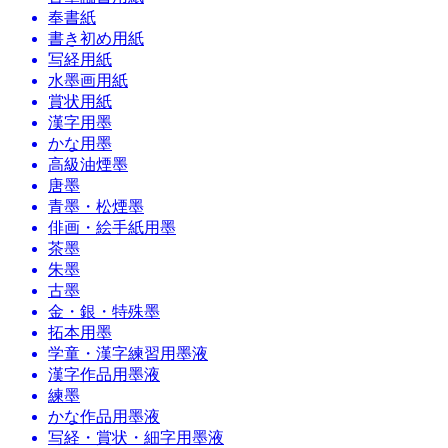
奉書紙
書き初め用紙
写経用紙
水墨画用紙
賞状用紙
漢字用墨
かな用墨
高級油煙墨
唐墨
青墨・松煙墨
俳画・絵手紙用墨
茶墨
朱墨
古墨
金・銀・特殊墨
拓本用墨
学童・漢字練習用墨液
漢字作品用墨液
練墨
かな作品用墨液
写経・賞状・細字用墨液