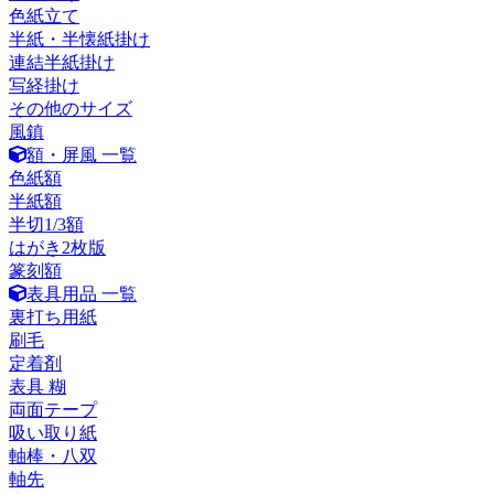
色紙立て
半紙・半懐紙掛け
連結半紙掛け
写経掛け
その他のサイズ
風鎮
額・屏風 一覧
色紙額
半紙額
半切1/3額
はがき2枚版
篆刻額
表具用品 一覧
裏打ち用紙
刷毛
定着剤
表具 糊
両面テープ
吸い取り紙
軸棒・八双
軸先