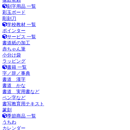
落款依頼
刻字用品 一覧
彩玉ボード
彫刻刀
学校教材 一覧
ポインター
サービス 一覧
書道紙の加工
赤ちゃん筆
小分け袋
ラッピング
書籍 一覧
字／辞／事典
書道 漢字
書道 かな
書道 実用書など
ペン字など
書写教育用テキスト
篆刻
季節商品 一覧
うちわ
カレンダー