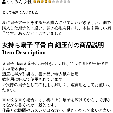
ななみん 女性
とっても気に入りました
夏に扇子アートをするため購入させていただきました。他で
購入した扇子とは違い、開き心地も良いし、木目も美しい扇
子です。ありがとうございました。
女持ち扇子 平骨 白 紐玉付の商品説明
Item Description
＃扇子用品/＃扇子/＃紐付き/＃女持ち/＃女性用/＃平骨/＃白
系/＃教材向け
適度に墨が引掛る、書き易い輸入紙を使用。
教材用に好んで使用されています。
※実際の扇子としての利用は難しく、鑑賞用としてお使いく
ださい。
書や絵を書く場合には、机の上に扇子を広げてから手で押さ
えながら書くのが一般的です。
作品との隙間やカスレが出る方が、動きがあって良いと言い