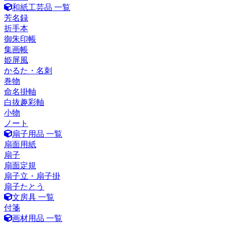
和紙工芸品 一覧
芳名録
折手本
御朱印帳
集画帳
姫屏風
かるた・名刺
巻物
命名掛軸
白抜趣彩軸
小物
ノート
扇子用品 一覧
扇面用紙
扇子
扇面定規
扇子立・扇子掛
扇子たとう
文房具 一覧
付箋
画材用品 一覧