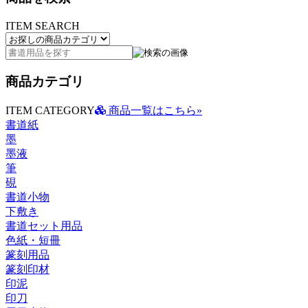
ITEM SEARCH
商品カテゴリ
ITEM CATEGORY
商品一覧はこちら»
書道紙
墨
墨液
筆
硯
書道小物
下敷き
書道セット用品
色紙・短冊
篆刻用品
篆刻印材
印泥
印刀