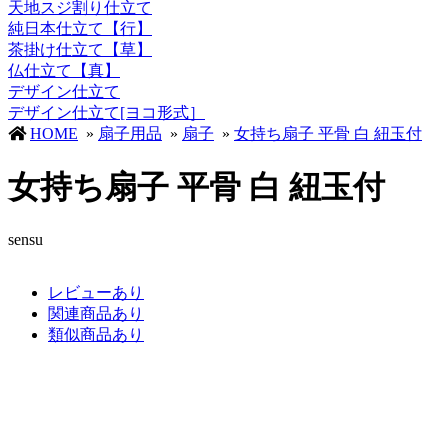
天地スジ割り仕立て
純日本仕立て【行】
茶掛け仕立て【草】
仏仕立て【真】
デザイン仕立て
デザイン仕立て[ヨコ形式］
HOME
»
扇子用品
»
扇子
»
女持ち扇子 平骨 白 紐玉付
女持ち扇子 平骨 白 紐玉付
sensu
レビューあり
関連商品あり
類似商品あり