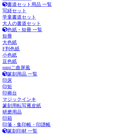
書道セット用品 一覧
写経セット
学童書道セット
大人の書道セット
色紙・短冊 一覧
短冊
大色紙
F判色紙
小色紙
豆色紙
mini二曲屏風
篆刻用品 一覧
印床
印矩
印褥台
マジックインキ
篆刻用転写雁皮紙
研磨用品
印箱
印箋・集印帳・印譜帳
篆刻印材 一覧