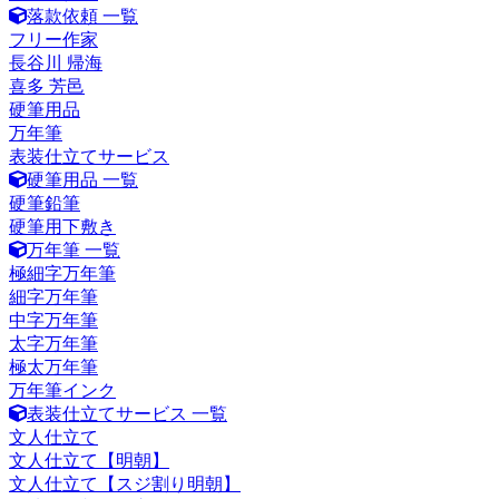
落款依頼 一覧
フリー作家
長谷川 帰海
喜多 芳邑
硬筆用品
万年筆
表装仕立てサービス
硬筆用品 一覧
硬筆鉛筆
硬筆用下敷き
万年筆 一覧
極細字万年筆
細字万年筆
中字万年筆
太字万年筆
極太万年筆
万年筆インク
表装仕立てサービス 一覧
文人仕立て
文人仕立て【明朝】
文人仕立て【スジ割り明朝】