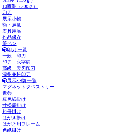
5両装（150ｇ）
10両装（300ｇ）
印刀
展示小物
額・屏風
表具用品
作品保存
筆ペン
印刀 一覧
一般 印刀
印刀 永字碑
高級 天刃印刀
濃州兼松印刀
展示小物 一覧
マグネットタペストリー
仮巻
豆色紙掛け
寸松庵掛け
短冊掛け
はがき掛け
はがき用フレーム
色紙掛け