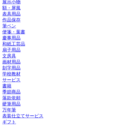
展示小物
額・屏風
表具用品
作品保存
筆ペン
便箋・葉書
慶事用品
和紙工芸品
扇子用品
文房具
画材用品
刻字用品
学校教材
サービス
書籍
季節商品
落款依頼
硬筆用品
万年筆
表装仕立てサービス
ギフト