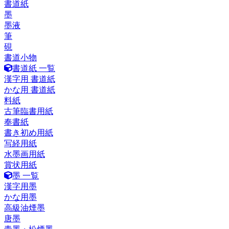
書道紙
墨
墨液
筆
硯
書道小物
書道紙 一覧
漢字用 書道紙
かな用 書道紙
料紙
古筆臨書用紙
奉書紙
書き初め用紙
写経用紙
水墨画用紙
賞状用紙
墨 一覧
漢字用墨
かな用墨
高級油煙墨
唐墨