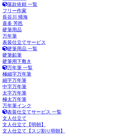
落款依頼 一覧
フリー作家
長谷川 帰海
喜多 芳邑
硬筆用品
万年筆
表装仕立てサービス
硬筆用品 一覧
硬筆鉛筆
硬筆用下敷き
万年筆 一覧
極細字万年筆
細字万年筆
中字万年筆
太字万年筆
極太万年筆
万年筆インク
表装仕立てサービス 一覧
文人仕立て
文人仕立て【明朝】
文人仕立て【スジ割り明朝】