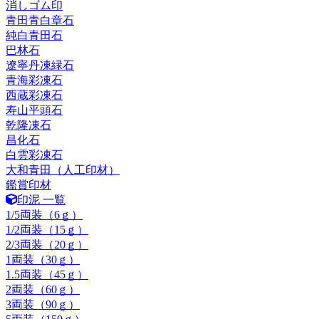
消しゴム印
青田青白章石
純白青田石
巴林石
遼寧丹凍緑石
青海彩凍石
西蔵彩凍石
寿山平頭石
乾隆凍石
昌化石
白雲彩凍石
大和青田（人工印材）
鑑賞印材
印泥 一覧
1/5両装（6ｇ）
1/2両装（15ｇ）
2/3両装（20ｇ）
1両装（30ｇ）
1.5両装（45ｇ）
2両装（60ｇ）
3両装（90ｇ）