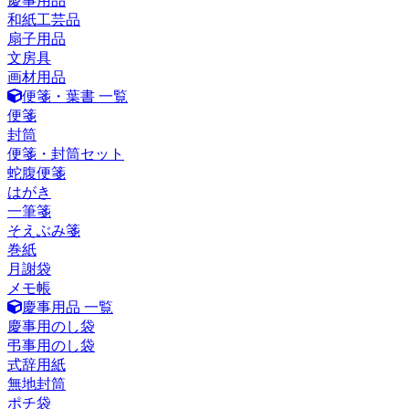
慶事用品
和紙工芸品
扇子用品
文房具
画材用品
便箋・葉書 一覧
便箋
封筒
便箋・封筒セット
蛇腹便箋
はがき
一筆箋
そえぶみ箋
巻紙
月謝袋
メモ帳
慶事用品 一覧
慶事用のし袋
弔事用のし袋
式辞用紙
無地封筒
ポチ袋