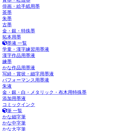
青墨・松煙墨
俳画・絵手紙用墨
茶墨
朱墨
古墨
金・銀・特殊墨
拓本用墨
墨液 一覧
学童・漢字練習用墨液
漢字作品用墨液
練墨
かな作品用墨液
写経・賞状・細字用墨液
パフォーマンス用墨液
朱液
金・銀・白・メタリック・布木用特殊墨
添加用墨液
コミックインク
筆 一覧
かな細字筆
かな中字筆
かな大字筆