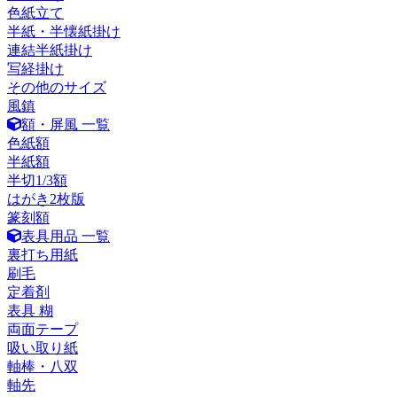
色紙立て
半紙・半懐紙掛け
連結半紙掛け
写経掛け
その他のサイズ
風鎮
額・屏風 一覧
色紙額
半紙額
半切1/3額
はがき2枚版
篆刻額
表具用品 一覧
裏打ち用紙
刷毛
定着剤
表具 糊
両面テープ
吸い取り紙
軸棒・八双
軸先