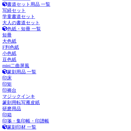
書道セット用品 一覧
写経セット
学童書道セット
大人の書道セット
色紙・短冊 一覧
短冊
大色紙
F判色紙
小色紙
豆色紙
mini二曲屏風
篆刻用品 一覧
印床
印矩
印褥台
マジックインキ
篆刻用転写雁皮紙
研磨用品
印箱
印箋・集印帳・印譜帳
篆刻印材 一覧