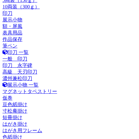
5両装（150ｇ）
10両装（300ｇ）
印刀
展示小物
額・屏風
表具用品
作品保存
筆ペン
印刀 一覧
一般 印刀
印刀 永字碑
高級 天刃印刀
濃州兼松印刀
展示小物 一覧
マグネットタペストリー
仮巻
豆色紙掛け
寸松庵掛け
短冊掛け
はがき掛け
はがき用フレーム
色紙掛け