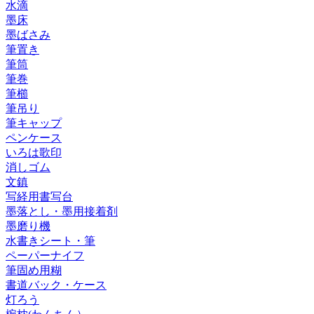
水滴
墨床
墨ばさみ
筆置き
筆筒
筆巻
筆櫛
筆吊り
筆キャップ
ペンケース
いろは歌印
消しゴム
文鎮
写経用書写台
墨落とし・墨用接着剤
墨磨り機
水書きシート・筆
ペーパーナイフ
筆固め用糊
書道バック・ケース
灯ろう