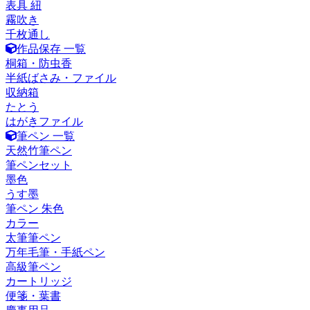
表具 紐
霧吹き
千枚通し
作品保存 一覧
桐箱・防虫香
半紙ばさみ・ファイル
収納箱
たとう
はがきファイル
筆ペン 一覧
天然竹筆ペン
筆ペンセット
墨色
うす墨
筆ペン 朱色
カラー
太筆筆ペン
万年毛筆・手紙ペン
高級筆ペン
カートリッジ
便箋・葉書