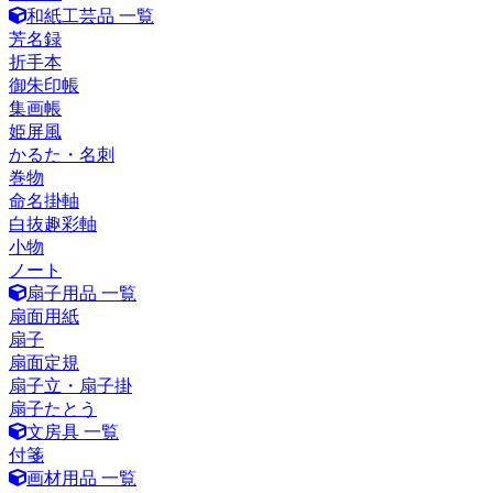
和紙工芸品 一覧
芳名録
折手本
御朱印帳
集画帳
姫屏風
かるた・名刺
巻物
命名掛軸
白抜趣彩軸
小物
ノート
扇子用品 一覧
扇面用紙
扇子
扇面定規
扇子立・扇子掛
扇子たとう
文房具 一覧
付箋
画材用品 一覧