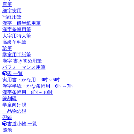
唐筆
細字実用
写経用筆
漢字一般半紙用筆
漢字条幅用筆
大字用特大筆
高級羊毛筆
珍筆
学童用半紙筆
漢字 書き初め用筆
パフォーマンス用筆
硯 一覧
実用書・かな用 3吋～5吋
漢字半紙・かな条幅用 6吋～7吋
漢字条幅用 8吋～10吋
篆刻硯
学童向け硯
一品物の硯
硯箱
書道小物 一覧
墨池