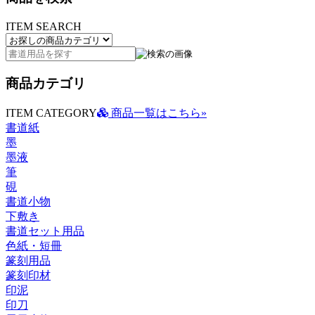
ITEM SEARCH
商品カテゴリ
ITEM CATEGORY
商品一覧はこちら»
書道紙
墨
墨液
筆
硯
書道小物
下敷き
書道セット用品
色紙・短冊
篆刻用品
篆刻印材
印泥
印刀