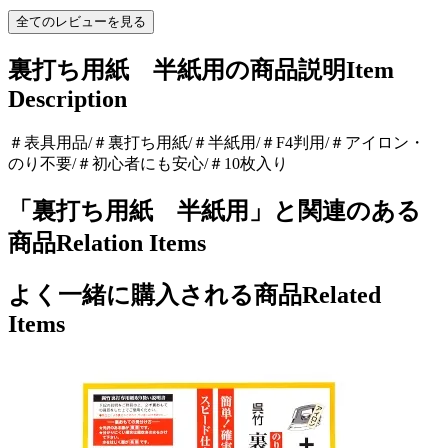
全てのレビューを見る
裏打ち用紙 半紙用の商品説明
Item
Description
＃表具用品/＃裏打ち用紙/＃半紙用/＃F4判用/＃アイロン・
のり不要/＃初心者にも安心/＃10枚入り
「裏打ち用紙 半紙用」と関連のある
商品
Relation Items
よく一緒に購入される商品
Related
Items