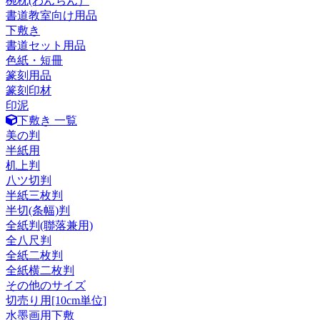
椀枕(わんちん）
書道教室向け用品
下敷き
書道セット用品
色紙・短冊
篆刻用品
篆刻印材
印泥
下敷き 一覧
美の判
半紙用
机上判
八ツ切判
半紙三枚判
半切(条幅)判
全紙判(聯落兼用)
全八尺判
全紙二枚判
全紙横二枚判
その他のサイズ
切売り用[10cm単位]
水墨画用下敷