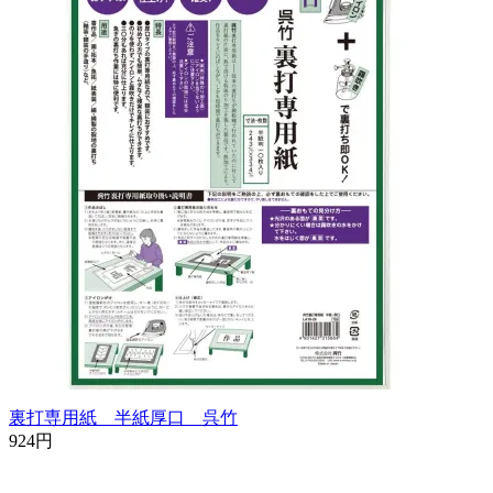
裏打専用紙 半紙厚口 呉竹
924円