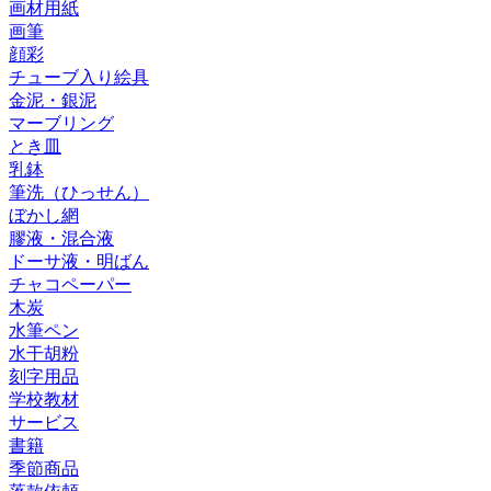
画材用紙
画筆
顔彩
チューブ入り絵具
金泥・銀泥
マーブリング
とき皿
乳鉢
筆洗（ひっせん）
ぼかし網
膠液・混合液
ドーサ液・明ばん
チャコペーパー
木炭
水筆ペン
水干胡粉
刻字用品
学校教材
サービス
書籍
季節商品