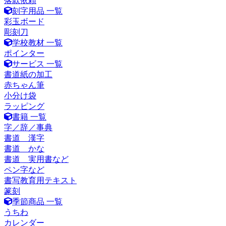
落款依頼
刻字用品 一覧
彩玉ボード
彫刻刀
学校教材 一覧
ポインター
サービス 一覧
書道紙の加工
赤ちゃん筆
小分け袋
ラッピング
書籍 一覧
字／辞／事典
書道 漢字
書道 かな
書道 実用書など
ペン字など
書写教育用テキスト
篆刻
季節商品 一覧
うちわ
カレンダー