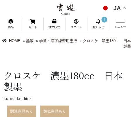
JA
1
メニュー
商品
カート
注文状況
ログイン
お知らせ
HOME
»
墨液
»
学童・漢字練習用墨液
»
クロスケ 濃墨180cc 日本
製墨
クロスケ 濃墨180cc 日本
製墨
kurosuke thick
関連商品あり
類似商品あり