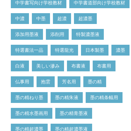
中学書写向け学校教材
中学書道部向け学校教材
中濃
中墨
超濃
超濃墨
添加用墨液
添削用
特製濃墨液
特選書法一品
特選龍光
日本製墨
濃墨
白液
美しい滲み
布書液
布書用
仏事用
抱雲
芳名用
墨の精
墨の精ねり墨
墨の精朱液
墨の精条幅用
墨の精水墨画用
墨の精青墨液
墨の精超濃墨
墨の精超濃墨液