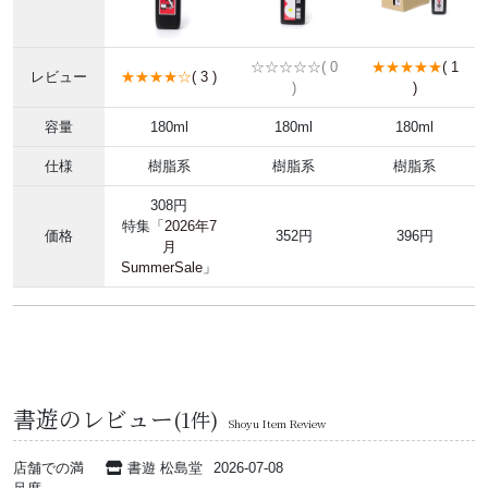
☆☆☆☆☆( 0
★★★★★
( 1
レビュー
★★★★☆
( 3 )
)
)
容量
180ml
180ml
180ml
仕様
樹脂系
樹脂系
樹脂系
308円
特集「
2026年7
価格
352円
396円
月
SummerSale
」
書遊のレビュー
(1件)
Shoyu Item Review
店舗での満
書遊 松島堂
2026-07-08