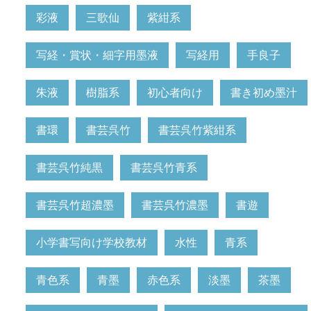
彩液
三歌仙
紫紺系
写経・賞状・細字用墨液
写経用
手良子
朱液
樹脂系
初心者向け
書き初め墨汁
書環
書芸呉竹
書芸呉竹紫紺系
書芸呉竹純黒
書芸呉竹青系
書芸呉竹超濃墨
書芸呉竹濃墨
書遊
小学書写向け学校教材
水性
青系
青色系
青墨
赤色系
淡墨
茶墨