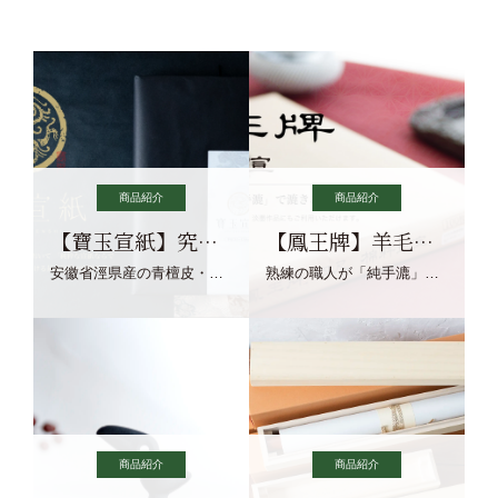
商品紹介
商品紹介
【寶玉宣紙】究極の純粋な宣紙を目指す寶玉宣紙
【鳳王牌】羊毛筆×濃墨での揮毫に最適な宣紙系画仙紙
安徽省涇県産の青檀皮・砂田稲藁・清らかな渓流水、熟練手漉き職人の卓越した手漉技術による最高級の純宣紙です。
熟練の職人が「純手漉」で漉きあげる書画紙。宣紙を好まれるお客様向けの棉料単宣に漉きあげました。
商品紹介
商品紹介