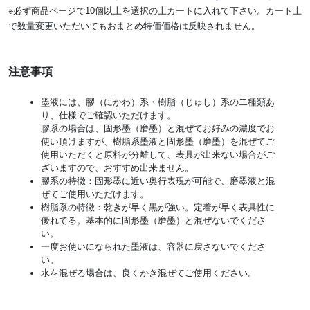
※必ず商品ページで10個以上を選択の上カートに入れて下さい。カート上
で数量変更いただいてもおまとめ特価価格は反映されません。
注意事項
墨液には、膠（にかわ）系・樹脂（じゅし）系の二種類あ
り、仕様でご確認いただけます。
膠系の場合は、固形墨（磨墨）と混ぜてお好みの濃度でお
使い頂けますが、樹脂系墨液と固形墨（磨墨）を混ぜてご
使用いただくと原料が分離して、表具が出来ない場合がご
ざいますので、おすすめ出来ません。
膠系の特徴：固形墨に近い奥行表現が可能で、磨墨液と混
ぜてご使用いただけます。
樹脂系の特徴：乾きが早く黒が強い。定着が早く表具性に
優れてる。基本的に固形墨（磨墨）と混ぜないでくださ
い。
一度お使いになられた墨液は、容器に戻さないでくださ
い。
水を混ぜる場合は、良くかき混ぜてご使用ください。