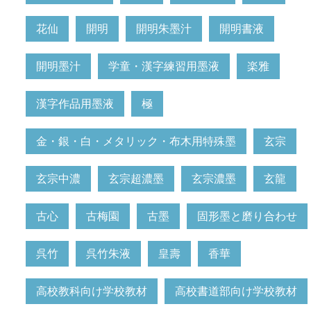
花仙
開明
開明朱墨汁
開明書液
開明墨汁
学童・漢字練習用墨液
楽雅
漢字作品用墨液
極
金・銀・白・メタリック・布木用特殊墨
玄宗
玄宗中濃
玄宗超濃墨
玄宗濃墨
玄龍
古心
古梅園
古墨
固形墨と磨り合わせ
呉竹
呉竹朱液
皇壽
香華
高校教科向け学校教材
高校書道部向け学校教材