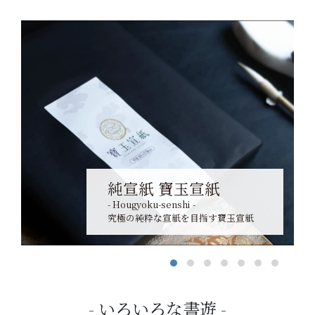
純宣紙 寶玉宣紙
- Hougyoku-senshi -
究極の純粋な宣紙を目指す寶玉宣紙
いろいろな書遊