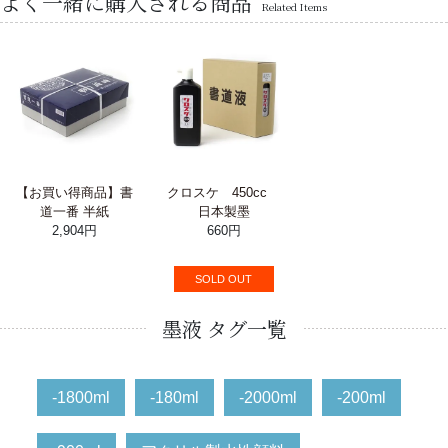
よく一緒に購入される商品
Related Items
【お買い得商品】書
クロスケ 450cc
道一番 半紙
日本製墨
2,904円
660円
SOLD OUT
墨液 タグ一覧
-1800ml
-180ml
-2000ml
-200ml