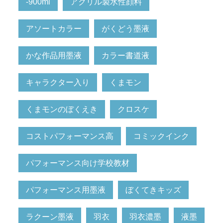
-900ml
アクリル製水性顔料
アソートカラー
がくどう墨液
かな作品用墨液
カラー書道液
キャラクター入り
くまモン
くまモンのぼくえき
クロスケ
コストパフォーマンス高
コミックインク
パフォーマンス向け学校教材
パフォーマンス用墨液
ぼくてきキッズ
ラクーン墨液
羽衣
羽衣濃墨
液墨