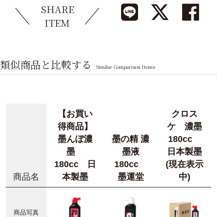
SHARE
ITEM
類似商品と比較する
Similar Comparison Items
【お買い
クロス
得商品】
ケ 濃墨
墨んぼ濃
墨の精 濃
180cc
墨
墨液
日本製墨
180cc 日
180cc
(現在表示
商品名
本製墨
墨運堂
中)
商品写真