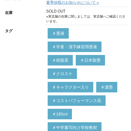
夏季休暇のお知らせについて »
SOLD OUT
在庫
※実店舗の在庫に関しましては、実店舗へご確認くださ
いませ。
タグ
＃墨液
＃学童・漢字練習用墨液
＃樹脂系
＃日本製墨
＃クロスケ
＃キャラクター入り
＃濃墨
＃コストパフォーマンス高
＃180ml
＃中学書写向け学校教材