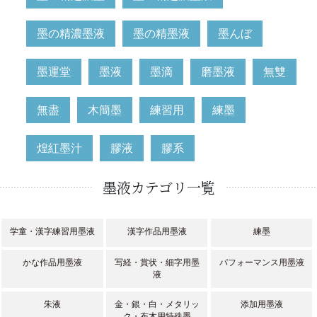
墨の精濃墨液
墨の精墨液
墨んぼ
墨運堂
墨液
墨滴
磨墨液
無雙
無盡
木簡墨
練習用
練墨
煌紅墨汁
膠液
膠系
墨液カテゴリ一覧
学童・漢字練習用墨液
漢字作品用墨液
練墨
かな作品用墨液
写経・賞状・細字用墨
パフォーマンス用墨液
液
朱液
金・銀・白・メタリッ
添加用墨液
ク・布木用特殊墨