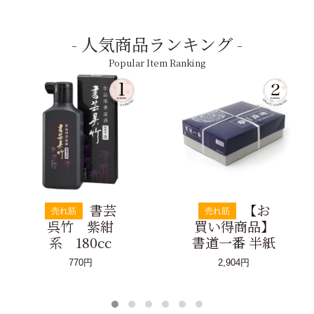
人気商品ランキング
Popular Item Ranking
書芸
【お
売れ筋
売れ筋
呉竹 紫紺
買い得商品】
系 180cc
書道一番 半紙
770円
2,904円