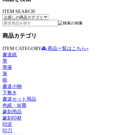
ITEM SEARCH
商品カテゴリ
ITEM CATEGORY
商品一覧はこちら»
書道紙
墨
墨液
筆
硯
書道小物
下敷き
書道セット用品
色紙・短冊
篆刻用品
篆刻印材
印泥
印刀