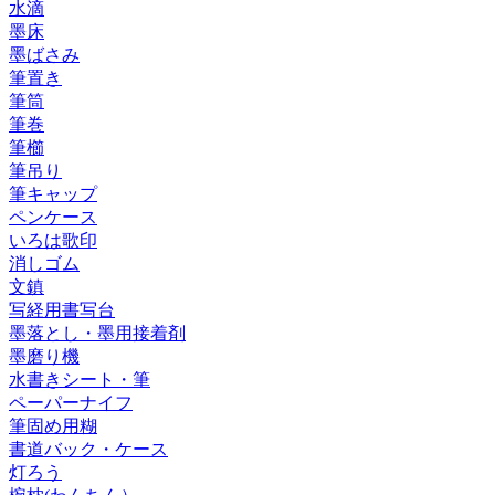
水滴
墨床
墨ばさみ
筆置き
筆筒
筆巻
筆櫛
筆吊り
筆キャップ
ペンケース
いろは歌印
消しゴム
文鎮
写経用書写台
墨落とし・墨用接着剤
墨磨り機
水書きシート・筆
ペーパーナイフ
筆固め用糊
書道バック・ケース
灯ろう