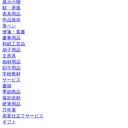
展示小物
額・屏風
表具用品
作品保存
筆ペン
便箋・葉書
慶事用品
和紙工芸品
扇子用品
文房具
画材用品
刻字用品
学校教材
サービス
書籍
季節商品
落款依頼
硬筆用品
万年筆
表装仕立てサービス
ギフト