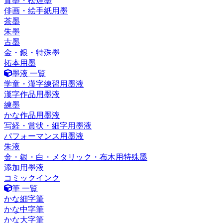
青墨・松煙墨
俳画・絵手紙用墨
茶墨
朱墨
古墨
金・銀・特殊墨
拓本用墨
墨液 一覧
学童・漢字練習用墨液
漢字作品用墨液
練墨
かな作品用墨液
写経・賞状・細字用墨液
パフォーマンス用墨液
朱液
金・銀・白・メタリック・布木用特殊墨
添加用墨液
コミックインク
筆 一覧
かな細字筆
かな中字筆
かな大字筆