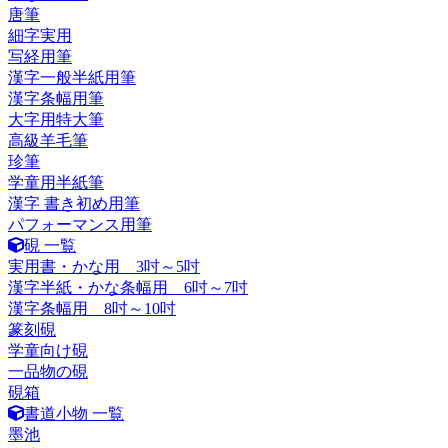
唐筆
細字実用
写経用筆
漢字一般半紙用筆
漢字条幅用筆
大字用特大筆
高級羊毛筆
珍筆
学童用半紙筆
漢字 書き初め用筆
パフォーマンス用筆
硯 一覧
実用書・かな用 3吋～5吋
漢字半紙・かな条幅用 6吋～7吋
漢字条幅用 8吋～10吋
篆刻硯
学童向け硯
一品物の硯
硯箱
書道小物 一覧
墨池