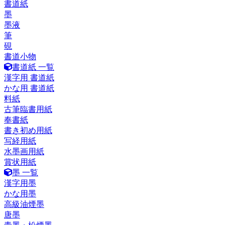
書道紙
墨
墨液
筆
硯
書道小物
書道紙 一覧
漢字用 書道紙
かな用 書道紙
料紙
古筆臨書用紙
奉書紙
書き初め用紙
写経用紙
水墨画用紙
賞状用紙
墨 一覧
漢字用墨
かな用墨
高級油煙墨
唐墨