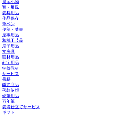
展示小物
額・屏風
表具用品
作品保存
筆ペン
便箋・葉書
慶事用品
和紙工芸品
扇子用品
文房具
画材用品
刻字用品
学校教材
サービス
書籍
季節商品
落款依頼
硬筆用品
万年筆
表装仕立てサービス
ギフト