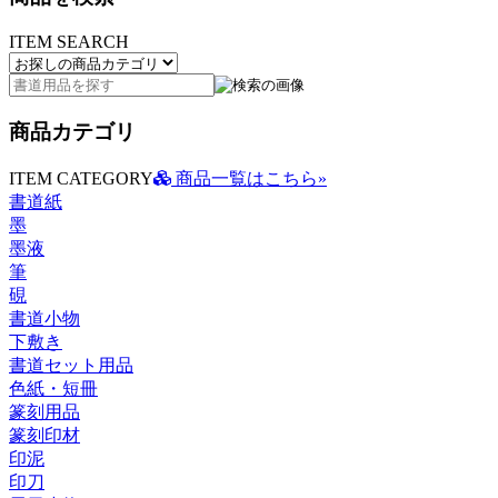
ITEM SEARCH
商品カテゴリ
ITEM CATEGORY
商品一覧はこちら»
書道紙
墨
墨液
筆
硯
書道小物
下敷き
書道セット用品
色紙・短冊
篆刻用品
篆刻印材
印泥
印刀