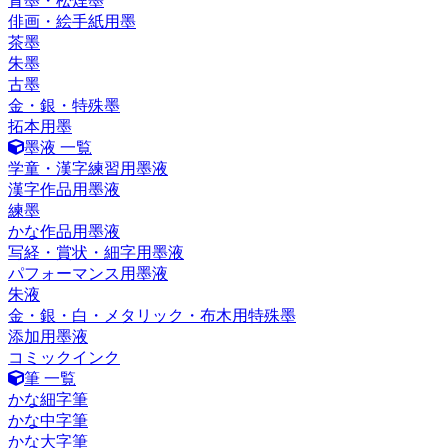
青墨・松煙墨
俳画・絵手紙用墨
茶墨
朱墨
古墨
金・銀・特殊墨
拓本用墨
墨液 一覧
学童・漢字練習用墨液
漢字作品用墨液
練墨
かな作品用墨液
写経・賞状・細字用墨液
パフォーマンス用墨液
朱液
金・銀・白・メタリック・布木用特殊墨
添加用墨液
コミックインク
筆 一覧
かな細字筆
かな中字筆
かな大字筆