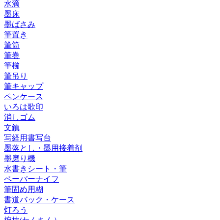
水滴
墨床
墨ばさみ
筆置き
筆筒
筆巻
筆櫛
筆吊り
筆キャップ
ペンケース
いろは歌印
消しゴム
文鎮
写経用書写台
墨落とし・墨用接着剤
墨磨り機
水書きシート・筆
ペーパーナイフ
筆固め用糊
書道バック・ケース
灯ろう