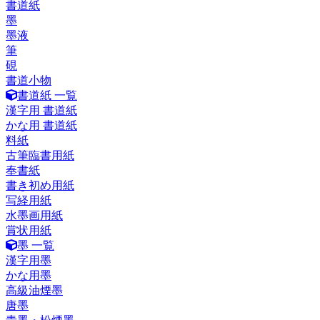
書道紙
墨
墨液
筆
硯
書道小物
書道紙 一覧
漢字用 書道紙
かな用 書道紙
料紙
古筆臨書用紙
奉書紙
書き初め用紙
写経用紙
水墨画用紙
賞状用紙
墨 一覧
漢字用墨
かな用墨
高級油煙墨
唐墨