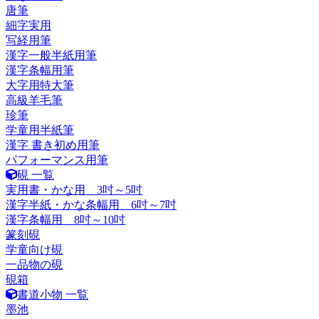
唐筆
細字実用
写経用筆
漢字一般半紙用筆
漢字条幅用筆
大字用特大筆
高級羊毛筆
珍筆
学童用半紙筆
漢字 書き初め用筆
パフォーマンス用筆
硯 一覧
実用書・かな用 3吋～5吋
漢字半紙・かな条幅用 6吋～7吋
漢字条幅用 8吋～10吋
篆刻硯
学童向け硯
一品物の硯
硯箱
書道小物 一覧
墨池