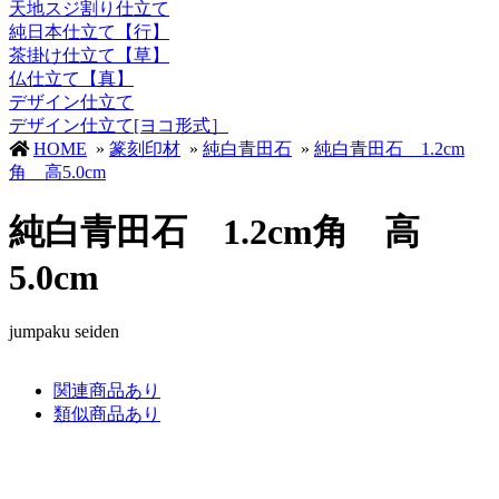
天地スジ割り仕立て
純日本仕立て【行】
茶掛け仕立て【草】
仏仕立て【真】
デザイン仕立て
デザイン仕立て[ヨコ形式］
HOME
»
篆刻印材
»
純白青田石
»
純白青田石 1.2cm
角 高5.0cm
純白青田石 1.2cm角 高
5.0cm
jumpaku seiden
関連商品あり
類似商品あり