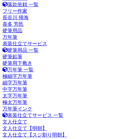
落款依頼 一覧
フリー作家
長谷川 帰海
喜多 芳邑
硬筆用品
万年筆
表装仕立てサービス
硬筆用品 一覧
硬筆鉛筆
硬筆用下敷き
万年筆 一覧
極細字万年筆
細字万年筆
中字万年筆
太字万年筆
極太万年筆
万年筆インク
表装仕立てサービス 一覧
文人仕立て
文人仕立て【明朝】
文人仕立て【スジ割り明朝】