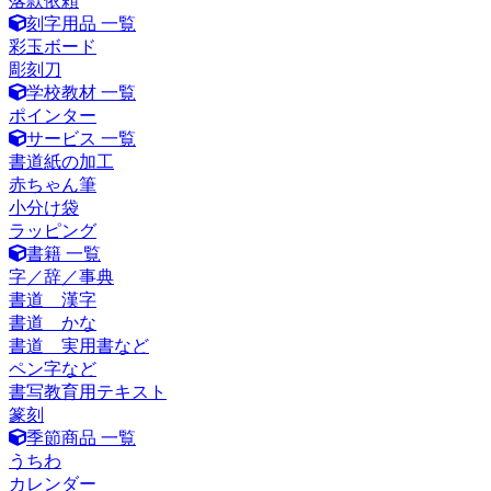
落款依頼
刻字用品 一覧
彩玉ボード
彫刻刀
学校教材 一覧
ポインター
サービス 一覧
書道紙の加工
赤ちゃん筆
小分け袋
ラッピング
書籍 一覧
字／辞／事典
書道 漢字
書道 かな
書道 実用書など
ペン字など
書写教育用テキスト
篆刻
季節商品 一覧
うちわ
カレンダー