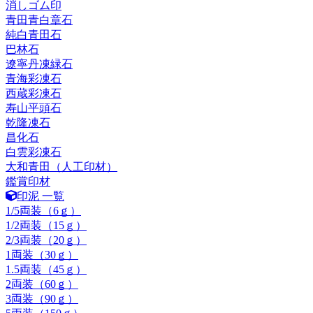
消しゴム印
青田青白章石
純白青田石
巴林石
遼寧丹凍緑石
青海彩凍石
西蔵彩凍石
寿山平頭石
乾隆凍石
昌化石
白雲彩凍石
大和青田（人工印材）
鑑賞印材
印泥 一覧
1/5両装（6ｇ）
1/2両装（15ｇ）
2/3両装（20ｇ）
1両装（30ｇ）
1.5両装（45ｇ）
2両装（60ｇ）
3両装（90ｇ）