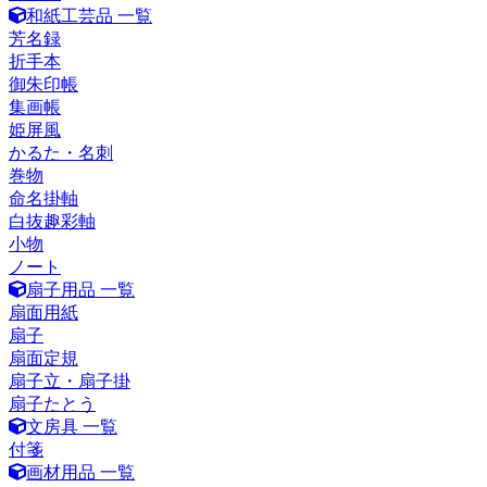
和紙工芸品 一覧
芳名録
折手本
御朱印帳
集画帳
姫屏風
かるた・名刺
巻物
命名掛軸
白抜趣彩軸
小物
ノート
扇子用品 一覧
扇面用紙
扇子
扇面定規
扇子立・扇子掛
扇子たとう
文房具 一覧
付箋
画材用品 一覧