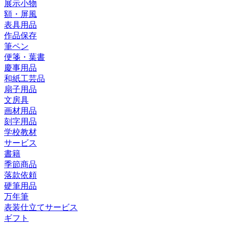
展示小物
額・屏風
表具用品
作品保存
筆ペン
便箋・葉書
慶事用品
和紙工芸品
扇子用品
文房具
画材用品
刻字用品
学校教材
サービス
書籍
季節商品
落款依頼
硬筆用品
万年筆
表装仕立てサービス
ギフト