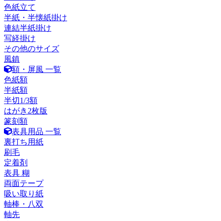
色紙立て
半紙・半懐紙掛け
連結半紙掛け
写経掛け
その他のサイズ
風鎮
額・屏風 一覧
色紙額
半紙額
半切1/3額
はがき2枚版
篆刻額
表具用品 一覧
裏打ち用紙
刷毛
定着剤
表具 糊
両面テープ
吸い取り紙
軸棒・八双
軸先