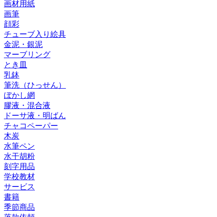
画材用紙
画筆
顔彩
チューブ入り絵具
金泥・銀泥
マーブリング
とき皿
乳鉢
筆洗（ひっせん）
ぼかし網
膠液・混合液
ドーサ液・明ばん
チャコペーパー
木炭
水筆ペン
水干胡粉
刻字用品
学校教材
サービス
書籍
季節商品