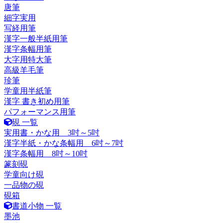
唐筆
細字実用
写経用筆
漢字一般半紙用筆
漢字条幅用筆
大字用特大筆
高級羊毛筆
珍筆
学童用半紙筆
漢字 書き初め用筆
パフォーマンス用筆
硯 一覧
実用書・かな用 3吋～5吋
漢字半紙・かな条幅用 6吋～7吋
漢字条幅用 8吋～10吋
篆刻硯
学童向け硯
一品物の硯
硯箱
書道小物 一覧
墨池