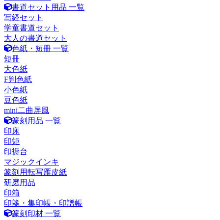
書道セット用品 一覧
写経セット
学童書道セット
大人の書道セット
色紙・短冊 一覧
短冊
大色紙
F判色紙
小色紙
豆色紙
mini二曲屏風
篆刻用品 一覧
印床
印矩
印褥台
マジックインキ
篆刻用転写雁皮紙
研磨用品
印箱
印箋・集印帳・印譜帳
篆刻印材 一覧