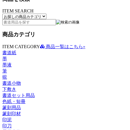
ITEM SEARCH
商品カテゴリ
ITEM CATEGORY
商品一覧はこちら»
書道紙
墨
墨液
筆
硯
書道小物
下敷き
書道セット用品
色紙・短冊
篆刻用品
篆刻印材
印泥
印刀