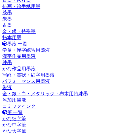
青墨・松煙墨
俳画・絵手紙用墨
茶墨
朱墨
古墨
金・銀・特殊墨
拓本用墨
墨液 一覧
学童・漢字練習用墨液
漢字作品用墨液
練墨
かな作品用墨液
写経・賞状・細字用墨液
パフォーマンス用墨液
朱液
金・銀・白・メタリック・布木用特殊墨
添加用墨液
コミックインク
筆 一覧
かな細字筆
かな中字筆
かな大字筆