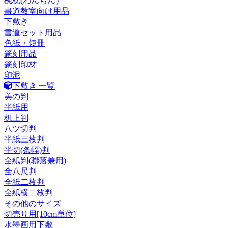
椀枕(わんちん）
書道教室向け用品
下敷き
書道セット用品
色紙・短冊
篆刻用品
篆刻印材
印泥
下敷き 一覧
美の判
半紙用
机上判
八ツ切判
半紙三枚判
半切(条幅)判
全紙判(聯落兼用)
全八尺判
全紙二枚判
全紙横二枚判
その他のサイズ
切売り用[10cm単位]
水墨画用下敷