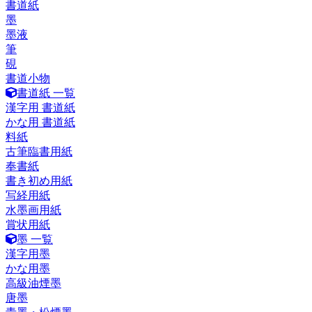
書道紙
墨
墨液
筆
硯
書道小物
書道紙 一覧
漢字用 書道紙
かな用 書道紙
料紙
古筆臨書用紙
奉書紙
書き初め用紙
写経用紙
水墨画用紙
賞状用紙
墨 一覧
漢字用墨
かな用墨
高級油煙墨
唐墨