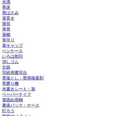
水滴
墨床
墨ばさみ
筆置き
筆筒
筆巻
筆櫛
筆吊り
筆キャップ
ペンケース
いろは歌印
消しゴム
文鎮
写経用書写台
墨落とし・墨用接着剤
墨磨り機
水書きシート・筆
ペーパーナイフ
筆固め用糊
書道バック・ケース
灯ろう