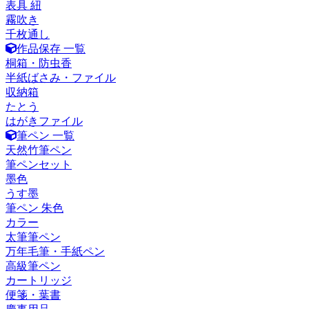
表具 紐
霧吹き
千枚通し
作品保存 一覧
桐箱・防虫香
半紙ばさみ・ファイル
収納箱
たとう
はがきファイル
筆ペン 一覧
天然竹筆ペン
筆ペンセット
墨色
うす墨
筆ペン 朱色
カラー
太筆筆ペン
万年毛筆・手紙ペン
高級筆ペン
カートリッジ
便箋・葉書