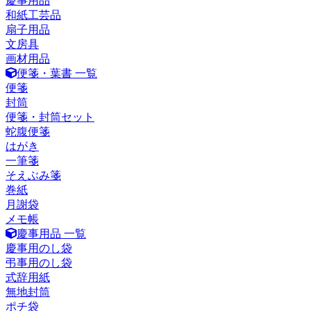
慶事用品
和紙工芸品
扇子用品
文房具
画材用品
便箋・葉書 一覧
便箋
封筒
便箋・封筒セット
蛇腹便箋
はがき
一筆箋
そえぶみ箋
巻紙
月謝袋
メモ帳
慶事用品 一覧
慶事用のし袋
弔事用のし袋
式辞用紙
無地封筒
ポチ袋