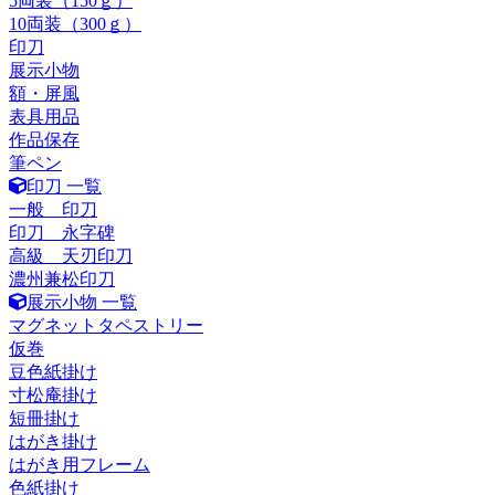
5両装（150ｇ）
10両装（300ｇ）
印刀
展示小物
額・屏風
表具用品
作品保存
筆ペン
印刀 一覧
一般 印刀
印刀 永字碑
高級 天刃印刀
濃州兼松印刀
展示小物 一覧
マグネットタペストリー
仮巻
豆色紙掛け
寸松庵掛け
短冊掛け
はがき掛け
はがき用フレーム
色紙掛け