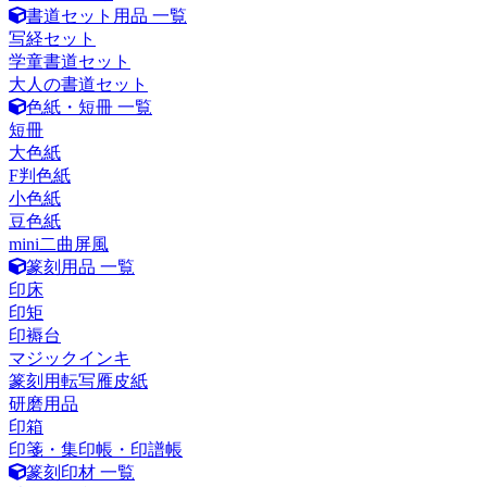
書道セット用品 一覧
写経セット
学童書道セット
大人の書道セット
色紙・短冊 一覧
短冊
大色紙
F判色紙
小色紙
豆色紙
mini二曲屏風
篆刻用品 一覧
印床
印矩
印褥台
マジックインキ
篆刻用転写雁皮紙
研磨用品
印箱
印箋・集印帳・印譜帳
篆刻印材 一覧