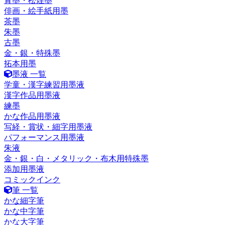
青墨・松煙墨
俳画・絵手紙用墨
茶墨
朱墨
古墨
金・銀・特殊墨
拓本用墨
墨液 一覧
学童・漢字練習用墨液
漢字作品用墨液
練墨
かな作品用墨液
写経・賞状・細字用墨液
パフォーマンス用墨液
朱液
金・銀・白・メタリック・布木用特殊墨
添加用墨液
コミックインク
筆 一覧
かな細字筆
かな中字筆
かな大字筆