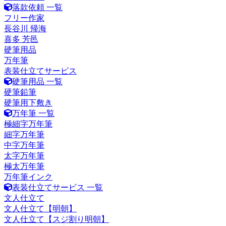
落款依頼 一覧
フリー作家
長谷川 帰海
喜多 芳邑
硬筆用品
万年筆
表装仕立てサービス
硬筆用品 一覧
硬筆鉛筆
硬筆用下敷き
万年筆 一覧
極細字万年筆
細字万年筆
中字万年筆
太字万年筆
極太万年筆
万年筆インク
表装仕立てサービス 一覧
文人仕立て
文人仕立て【明朝】
文人仕立て【スジ割り明朝】