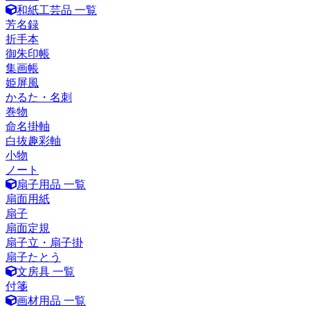
和紙工芸品 一覧
芳名録
折手本
御朱印帳
集画帳
姫屏風
かるた・名刺
巻物
命名掛軸
白抜趣彩軸
小物
ノート
扇子用品 一覧
扇面用紙
扇子
扇面定規
扇子立・扇子掛
扇子たとう
文房具 一覧
付箋
画材用品 一覧