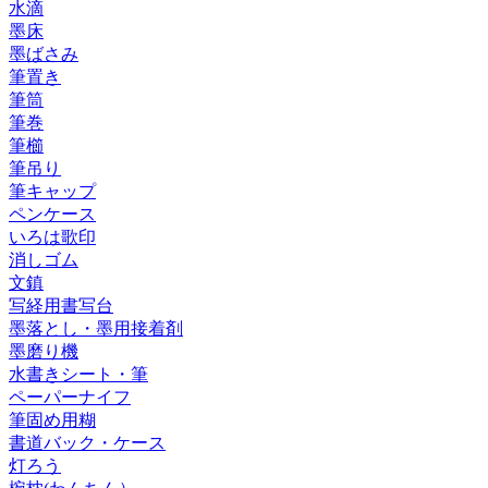
水滴
墨床
墨ばさみ
筆置き
筆筒
筆巻
筆櫛
筆吊り
筆キャップ
ペンケース
いろは歌印
消しゴム
文鎮
写経用書写台
墨落とし・墨用接着剤
墨磨り機
水書きシート・筆
ペーパーナイフ
筆固め用糊
書道バック・ケース
灯ろう