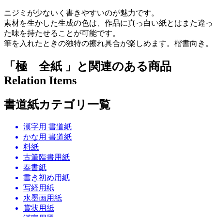
ニジミが少ないく書きやすいのが魅力です。
素材を生かした生成の色は、作品に真っ白い紙とはまた違っ
た味を持たせることが可能です。
筆を入れたときの独特の擦れ具合が楽しめます。楷書向き。
「極 全紙 」と関連のある商品
Relation Items
書道紙カテゴリ一覧
漢字用 書道紙
かな用 書道紙
料紙
古筆臨書用紙
奉書紙
書き初め用紙
写経用紙
水墨画用紙
賞状用紙