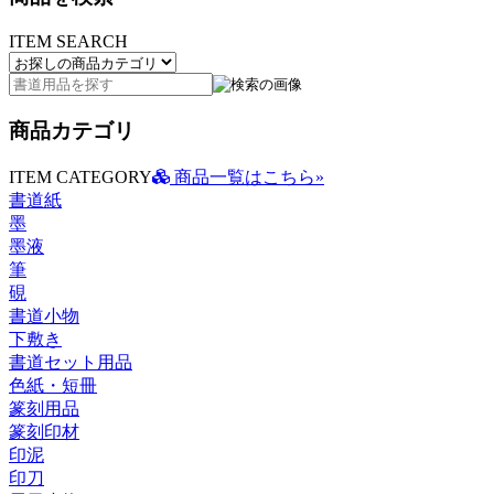
ITEM SEARCH
商品カテゴリ
ITEM CATEGORY
商品一覧はこちら»
書道紙
墨
墨液
筆
硯
書道小物
下敷き
書道セット用品
色紙・短冊
篆刻用品
篆刻印材
印泥
印刀