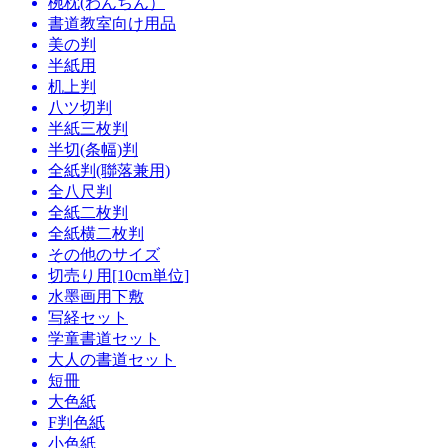
椀枕(わんちん）
書道教室向け用品
美の判
半紙用
机上判
八ツ切判
半紙三枚判
半切(条幅)判
全紙判(聯落兼用)
全八尺判
全紙二枚判
全紙横二枚判
その他のサイズ
切売り用[10cm単位]
水墨画用下敷
写経セット
学童書道セット
大人の書道セット
短冊
大色紙
F判色紙
小色紙