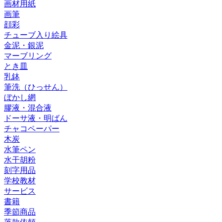
画材用紙
画筆
顔彩
チューブ入り絵具
金泥・銀泥
マーブリング
とき皿
乳鉢
筆洗（ひっせん）
ぼかし網
膠液・混合液
ドーサ液・明ばん
チャコペーパー
木炭
水筆ペン
水干胡粉
刻字用品
学校教材
サービス
書籍
季節商品