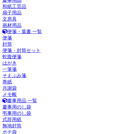
慶事用品
和紙工芸品
扇子用品
文房具
画材用品
便箋・葉書 一覧
便箋
封筒
便箋・封筒セット
蛇腹便箋
はがき
一筆箋
そえぶみ箋
巻紙
月謝袋
メモ帳
慶事用品 一覧
慶事用のし袋
弔事用のし袋
式辞用紙
無地封筒
ポチ袋