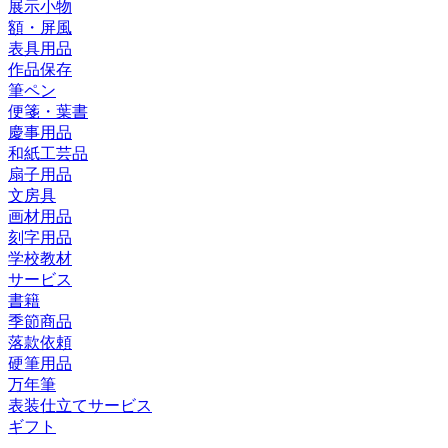
展示小物
額・屏風
表具用品
作品保存
筆ペン
便箋・葉書
慶事用品
和紙工芸品
扇子用品
文房具
画材用品
刻字用品
学校教材
サービス
書籍
季節商品
落款依頼
硬筆用品
万年筆
表装仕立てサービス
ギフト