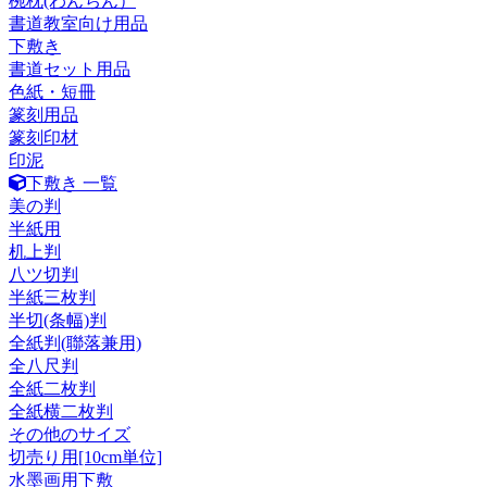
椀枕(わんちん）
書道教室向け用品
下敷き
書道セット用品
色紙・短冊
篆刻用品
篆刻印材
印泥
下敷き 一覧
美の判
半紙用
机上判
八ツ切判
半紙三枚判
半切(条幅)判
全紙判(聯落兼用)
全八尺判
全紙二枚判
全紙横二枚判
その他のサイズ
切売り用[10cm単位]
水墨画用下敷