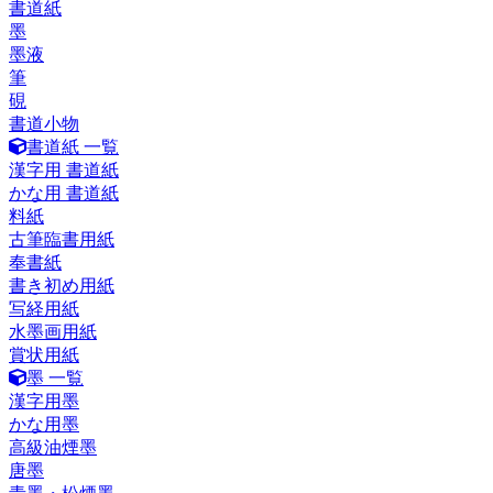
書道紙
墨
墨液
筆
硯
書道小物
書道紙 一覧
漢字用 書道紙
かな用 書道紙
料紙
古筆臨書用紙
奉書紙
書き初め用紙
写経用紙
水墨画用紙
賞状用紙
墨 一覧
漢字用墨
かな用墨
高級油煙墨
唐墨