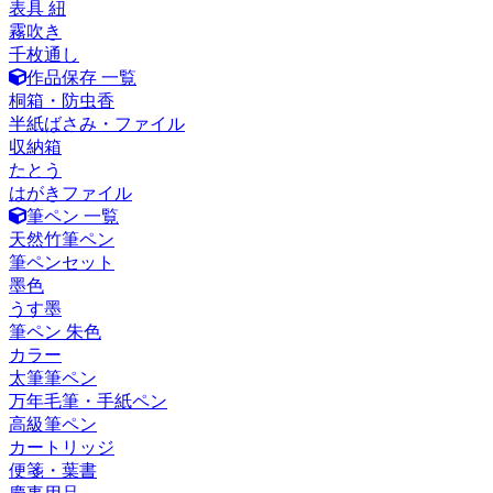
表具 紐
霧吹き
千枚通し
作品保存 一覧
桐箱・防虫香
半紙ばさみ・ファイル
収納箱
たとう
はがきファイル
筆ペン 一覧
天然竹筆ペン
筆ペンセット
墨色
うす墨
筆ペン 朱色
カラー
太筆筆ペン
万年毛筆・手紙ペン
高級筆ペン
カートリッジ
便箋・葉書