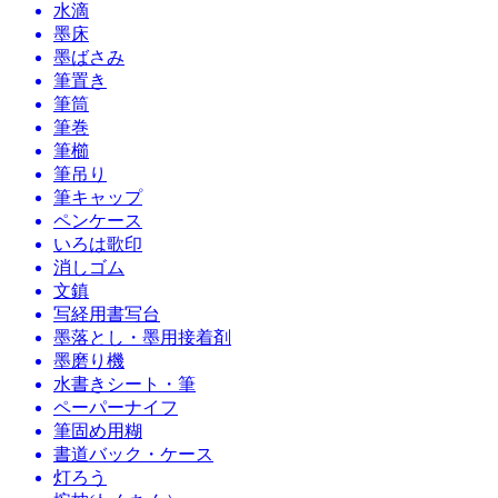
水滴
墨床
墨ばさみ
筆置き
筆筒
筆巻
筆櫛
筆吊り
筆キャップ
ペンケース
いろは歌印
消しゴム
文鎮
写経用書写台
墨落とし・墨用接着剤
墨磨り機
水書きシート・筆
ペーパーナイフ
筆固め用糊
書道バック・ケース
灯ろう