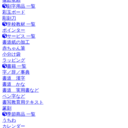
落款依頼
刻字用品 一覧
彩玉ボード
彫刻刀
学校教材 一覧
ポインター
サービス 一覧
書道紙の加工
赤ちゃん筆
小分け袋
ラッピング
書籍 一覧
字／辞／事典
書道 漢字
書道 かな
書道 実用書など
ペン字など
書写教育用テキスト
篆刻
季節商品 一覧
うちわ
カレンダー