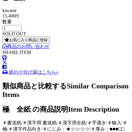
kiwami
15,400
円
数量
SOLD OUT
お気に入り商品に登録
商品のお問い合わせ
SHARE ITEM
紙の小分け袋はこちら»
類似商品と比較する
Similar Comparison
Items
極 全紙 の商品説明
Item Description
＃書道紙/＃漢字用 書道紙/＃漢字用全紙/＃手漉き/＃輸入/＃
極/＃漢字作品向き/＃にじみ：★☆☆☆☆/＃厚み：■■■□□