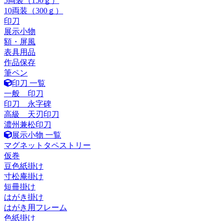
5両装（150ｇ）
10両装（300ｇ）
印刀
展示小物
額・屏風
表具用品
作品保存
筆ペン
印刀 一覧
一般 印刀
印刀 永字碑
高級 天刃印刀
濃州兼松印刀
展示小物 一覧
マグネットタペストリー
仮巻
豆色紙掛け
寸松庵掛け
短冊掛け
はがき掛け
はがき用フレーム
色紙掛け