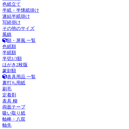
色紙立て
半紙・半懐紙掛け
連結半紙掛け
写経掛け
その他のサイズ
風鎮
額・屏風 一覧
色紙額
半紙額
半切1/3額
はがき2枚版
篆刻額
表具用品 一覧
裏打ち用紙
刷毛
定着剤
表具 糊
両面テープ
吸い取り紙
軸棒・八双
軸先