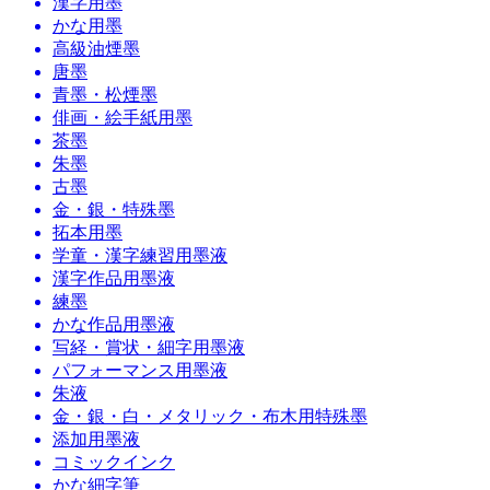
漢字用墨
かな用墨
高級油煙墨
唐墨
青墨・松煙墨
俳画・絵手紙用墨
茶墨
朱墨
古墨
金・銀・特殊墨
拓本用墨
学童・漢字練習用墨液
漢字作品用墨液
練墨
かな作品用墨液
写経・賞状・細字用墨液
パフォーマンス用墨液
朱液
金・銀・白・メタリック・布木用特殊墨
添加用墨液
コミックインク
かな細字筆