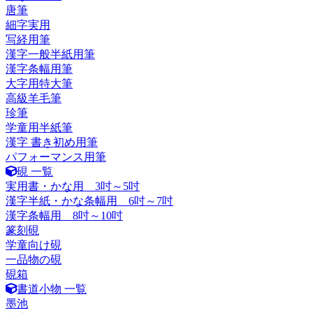
唐筆
細字実用
写経用筆
漢字一般半紙用筆
漢字条幅用筆
大字用特大筆
高級羊毛筆
珍筆
学童用半紙筆
漢字 書き初め用筆
パフォーマンス用筆
硯 一覧
実用書・かな用 3吋～5吋
漢字半紙・かな条幅用 6吋～7吋
漢字条幅用 8吋～10吋
篆刻硯
学童向け硯
一品物の硯
硯箱
書道小物 一覧
墨池