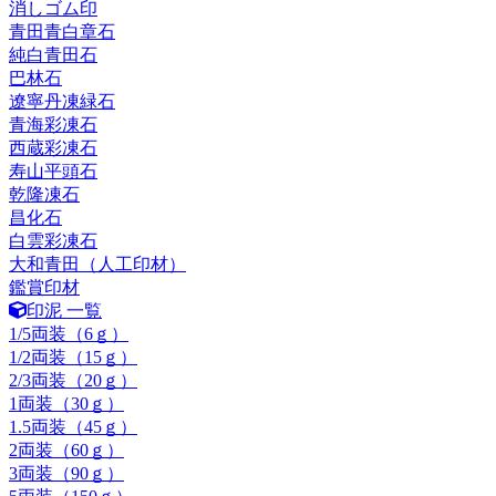
消しゴム印
青田青白章石
純白青田石
巴林石
遼寧丹凍緑石
青海彩凍石
西蔵彩凍石
寿山平頭石
乾隆凍石
昌化石
白雲彩凍石
大和青田（人工印材）
鑑賞印材
印泥 一覧
1/5両装（6ｇ）
1/2両装（15ｇ）
2/3両装（20ｇ）
1両装（30ｇ）
1.5両装（45ｇ）
2両装（60ｇ）
3両装（90ｇ）