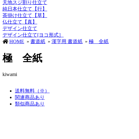
天地スジ割り仕立て
純日本仕立て【行】
茶掛け仕立て【草】
仏仕立て【真】
デザイン仕立て
デザイン仕立て[ヨコ形式］
HOME
»
書道紙
»
漢字用 書道紙
»
極 全紙
極 全紙
kiwami
送料無料（※）
関連商品あり
類似商品あり