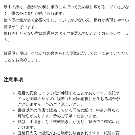
厚手の紙は、墨が紙の奥に染みこんでいくため横に広がるニジミは少な
く、墨の色に奥行が感じられます。
使う墨の量が多く必要ですし、ニジミが少ない分、擦れが表現しやすい
特徴がございます。
擦れさせたくない方は普通厚のタイプを選んでいただく方が良いでしょ
う。
普通厚と厚口、それぞれの良さをぜひ実際に試して比べてみていただく
ことをお薦めします。
注意事項
湿度の変化によって紙が伸縮することがあります。表記サ
イズと実際のサイズに誤差（約∓3㎜前後）が生じる場合が
ございますが、予めご了承ください。
書遊以外の他店で販売している同名の紙は、中身が異なる
可能性があります。予めご了承くださいませ。
紙は「手漉き」と「機械漉き」があり、製法でご確認いた
だけます。
直射日光又は湿気がある場所に放置されますと、紙質が変