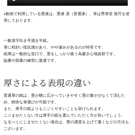
※動画で利用している墨液は、墨液 凛（普通液）、筆は秀筆堂 弧竹を使
用しております。
一般漢字向き手漉き半紙。
筆に程好い抵抗感があり、やや滲みがあるのが特長です。
紙厚は一般的な並口で、墨をしっかり吸う為書き心地抜群です。
臨書や競書の練習に最適です。
厚さによる表現の違い
普通厚の紙は、墨が横に広がっていきやすく墨の量が少なくて済むた
め、軽快な筆運びが可能です。
また、厚手の紙よりもニジミやすいことも挙げられます。
ニジませたくない方は厚手の紙を選んでいただく方が良いでしょう。
なるべくにじませたくない場合は、墨の濃度を上げて書くなどの方法も
ございます。