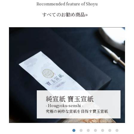
Recommended feature of Shoyu
すべてのお勧め商品»
純宣紙 寶玉宣紙
- Hougyoku-senshi -
究極の純粋な宣紙を目指す寶玉宣紙