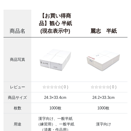
【お買い得商
品】観心 半紙
商品名
(現在表示中)
麗志 半紙
商品写真
レビュー
☆☆☆☆☆( 0 )
☆☆☆☆☆( 0 )
商品サイズ
24.3×33.4cm
24.2×33.3cm
枚数
1000枚
1000枚
漢字向け、一般半紙
用途
（練習用）、一般半紙
漢字向け
（清書・作品用）