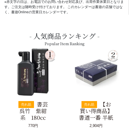
※赤文字の日は、お電話でのお問い合わせ対応及び、出荷作業休業日となりま
す。ご注文は随時受け付けております。 このカレンダーは書遊の店舗ではな
く、書遊Onlineの営業日カレンダーです。
人気商品ランキング
Popular Item Ranking
書芸
【お
売れ筋
売れ筋
呉竹 紫紺
買い得商品】
系 180cc
書道一番 半紙
770円
2,904円