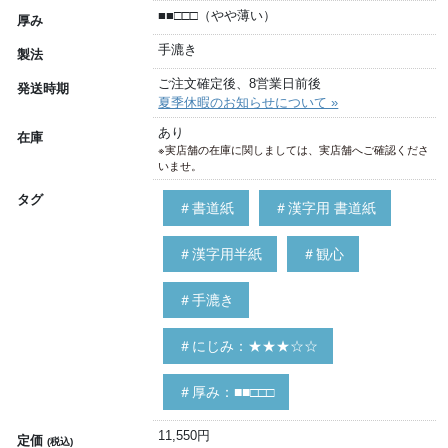
■■□□□（やや薄い）
厚み
手漉き
製法
ご注文確定後、8営業日前後
発送時期
夏季休暇のお知らせについて »
あり
在庫
※実店舗の在庫に関しましては、実店舗へご確認くださ
いませ。
タグ
＃書道紙
＃漢字用 書道紙
＃漢字用半紙
＃観心
＃手漉き
＃にじみ：★★★☆☆
＃厚み：■■□□□
11,550円
定価
(税込)