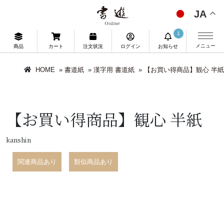
JA
1
メニュー
商品
カート
注文状況
ログイン
お知らせ
HOME
»
書道紙
»
漢字用 書道紙
»
【お買い得商品】観心 半紙
【お買い得商品】観心 半紙
kanshin
関連商品あり
類似商品あり