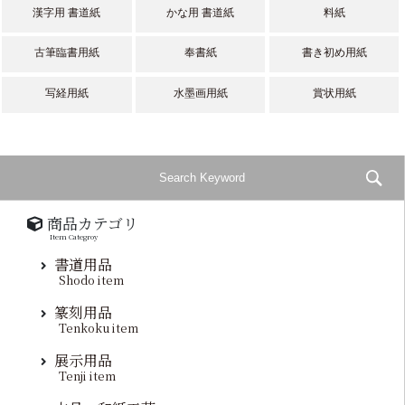
漢字用 書道紙
かな用 書道紙
料紙
古筆臨書用紙
奉書紙
書き初め用紙
写経用紙
水墨画用紙
賞状用紙
商品カテゴリ
Item Categroy
書道用品
Shodo item
篆刻用品
Tenkoku item
展示用品
Tenji item