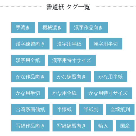
書道紙 タグ一覧
手漉き
機械漉き
漢字作品向き
漢字練習向き
漢字用半紙
漢字用半切
漢字用全紙
漢字用特寸サイズ
かな作品向き
かな練習向き
かな用半紙
かな用半切
かな用全紙
かな用特寸サイズ
台湾系画仙紙
半懐紙
半紙判
全壊紙判
写経作品向き
写経練習向き
輸入
国産