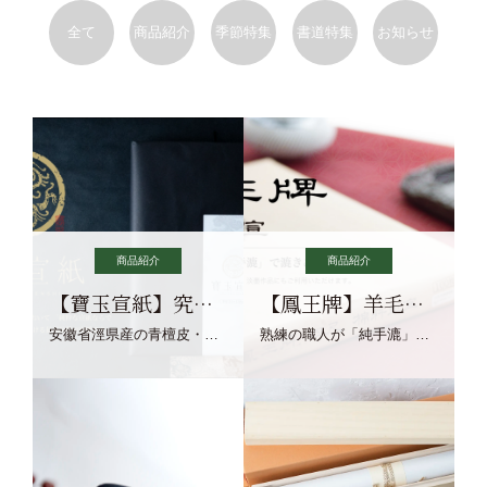
全て
商品紹介
季節特集
書道特集
お知らせ
商品紹介
商品紹介
【寶玉宣紙】究極の純粋な宣紙を目指す寶玉宣紙
【鳳王牌】羊毛筆×濃墨での揮毫に最適な宣紙系画仙紙
安徽省涇県産の青檀皮・砂田稲藁・清らかな渓流水、熟練手漉き職人の卓越した手漉技術による最高級の純宣紙です。
熟練の職人が「純手漉」で漉きあげる書画紙。宣紙を好まれるお客様向けの棉料単宣に漉きあげました。