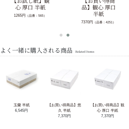
【お試し紙】観
【お買い得商
心 厚口 半紙
品】観心 厚口
半紙
1265円
（品番：565）
7370円
（品番：4251）
よく一緒に購入される商品
Related Items
玉蘭 半紙
【お買い得商品】悠
【お買い得商品】観
6,545円
久 半紙
心 厚口 半紙
7,370円
7,370円