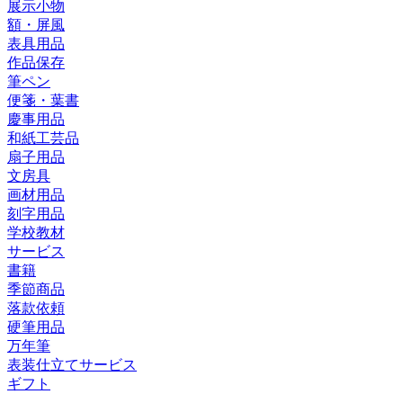
展示小物
額・屏風
表具用品
作品保存
筆ペン
便箋・葉書
慶事用品
和紙工芸品
扇子用品
文房具
画材用品
刻字用品
学校教材
サービス
書籍
季節商品
落款依頼
硬筆用品
万年筆
表装仕立てサービス
ギフト