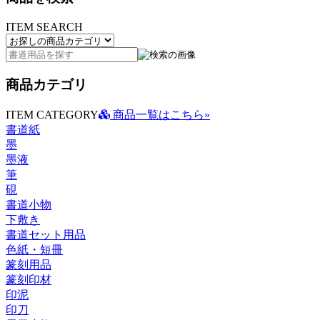
ITEM SEARCH
商品カテゴリ
ITEM CATEGORY
商品一覧はこちら»
書道紙
墨
墨液
筆
硯
書道小物
下敷き
書道セット用品
色紙・短冊
篆刻用品
篆刻印材
印泥
印刀