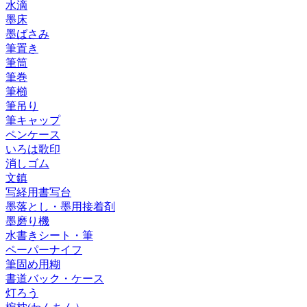
水滴
墨床
墨ばさみ
筆置き
筆筒
筆巻
筆櫛
筆吊り
筆キャップ
ペンケース
いろは歌印
消しゴム
文鎮
写経用書写台
墨落とし・墨用接着剤
墨磨り機
水書きシート・筆
ペーパーナイフ
筆固め用糊
書道バック・ケース
灯ろう