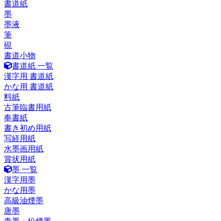
書道紙
墨
墨液
筆
硯
書道小物
書道紙 一覧
漢字用 書道紙
かな用 書道紙
料紙
古筆臨書用紙
奉書紙
書き初め用紙
写経用紙
水墨画用紙
賞状用紙
墨 一覧
漢字用墨
かな用墨
高級油煙墨
唐墨