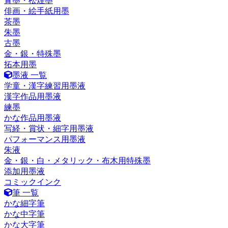
青墨・松煙墨
俳画・絵手紙用墨
茶墨
朱墨
古墨
金・銀・特殊墨
拓本用墨
墨液 一覧
学童・漢字練習用墨液
漢字作品用墨液
練墨
かな作品用墨液
写経・賞状・細字用墨液
パフォーマンス用墨液
朱液
金・銀・白・メタリック・布木用特殊墨
添加用墨液
コミックインク
筆 一覧
かな細字筆
かな中字筆
かな大字筆