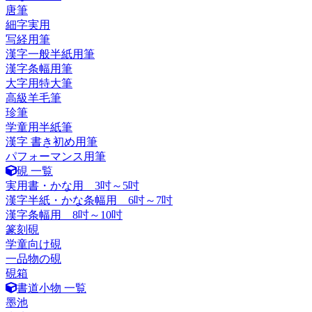
唐筆
細字実用
写経用筆
漢字一般半紙用筆
漢字条幅用筆
大字用特大筆
高級羊毛筆
珍筆
学童用半紙筆
漢字 書き初め用筆
パフォーマンス用筆
硯 一覧
実用書・かな用 3吋～5吋
漢字半紙・かな条幅用 6吋～7吋
漢字条幅用 8吋～10吋
篆刻硯
学童向け硯
一品物の硯
硯箱
書道小物 一覧
墨池