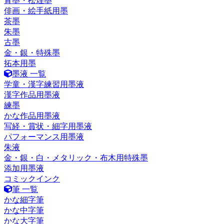
青墨・松煙墨
俳画・絵手紙用墨
茶墨
朱墨
古墨
金・銀・特殊墨
拓本用墨
墨液 一覧
学童・漢字練習用墨液
漢字作品用墨液
練墨
かな作品用墨液
写経・賞状・細字用墨液
パフォーマンス用墨液
朱液
金・銀・白・メタリック・布木用特殊墨
添加用墨液
コミックインク
筆 一覧
かな細字筆
かな中字筆
かな大字筆