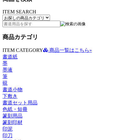
ITEM SEARCH
商品カテゴリ
ITEM CATEGORY
商品一覧はこちら»
書道紙
墨
墨液
筆
硯
書道小物
下敷き
書道セット用品
色紙・短冊
篆刻用品
篆刻印材
印泥
印刀