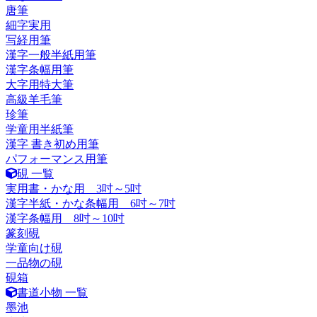
唐筆
細字実用
写経用筆
漢字一般半紙用筆
漢字条幅用筆
大字用特大筆
高級羊毛筆
珍筆
学童用半紙筆
漢字 書き初め用筆
パフォーマンス用筆
硯 一覧
実用書・かな用 3吋～5吋
漢字半紙・かな条幅用 6吋～7吋
漢字条幅用 8吋～10吋
篆刻硯
学童向け硯
一品物の硯
硯箱
書道小物 一覧
墨池