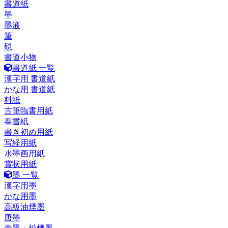
書道紙
墨
墨液
筆
硯
書道小物
書道紙 一覧
漢字用 書道紙
かな用 書道紙
料紙
古筆臨書用紙
奉書紙
書き初め用紙
写経用紙
水墨画用紙
賞状用紙
墨 一覧
漢字用墨
かな用墨
高級油煙墨
唐墨