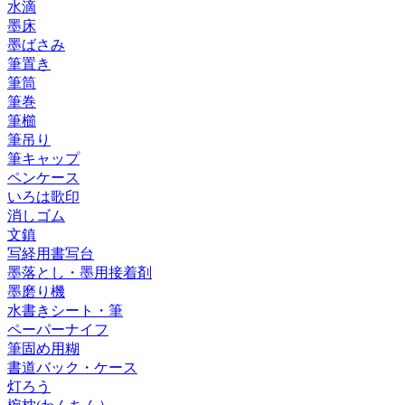
水滴
墨床
墨ばさみ
筆置き
筆筒
筆巻
筆櫛
筆吊り
筆キャップ
ペンケース
いろは歌印
消しゴム
文鎮
写経用書写台
墨落とし・墨用接着剤
墨磨り機
水書きシート・筆
ペーパーナイフ
筆固め用糊
書道バック・ケース
灯ろう