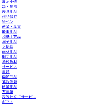
展示小物
額・屏風
表具用品
作品保存
筆ペン
便箋・葉書
慶事用品
和紙工芸品
扇子用品
文房具
画材用品
刻字用品
学校教材
サービス
書籍
季節商品
落款依頼
硬筆用品
万年筆
表装仕立てサービス
ギフト