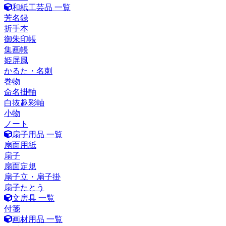
和紙工芸品 一覧
芳名録
折手本
御朱印帳
集画帳
姫屏風
かるた・名刺
巻物
命名掛軸
白抜趣彩軸
小物
ノート
扇子用品 一覧
扇面用紙
扇子
扇面定規
扇子立・扇子掛
扇子たとう
文房具 一覧
付箋
画材用品 一覧