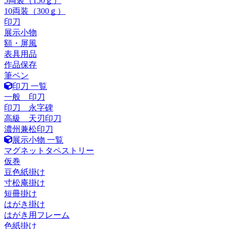
5両装（150ｇ）
10両装（300ｇ）
印刀
展示小物
額・屏風
表具用品
作品保存
筆ペン
印刀 一覧
一般 印刀
印刀 永字碑
高級 天刃印刀
濃州兼松印刀
展示小物 一覧
マグネットタペストリー
仮巻
豆色紙掛け
寸松庵掛け
短冊掛け
はがき掛け
はがき用フレーム
色紙掛け