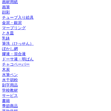
画材用紙
画筆
顔彩
チューブ入り絵具
金泥・銀泥
マーブリング
とき皿
乳鉢
筆洗（ひっせん）
ぼかし網
膠液・混合液
ドーサ液・明ばん
チャコペーパー
木炭
水筆ペン
水干胡粉
刻字用品
学校教材
サービス
書籍
季節商品