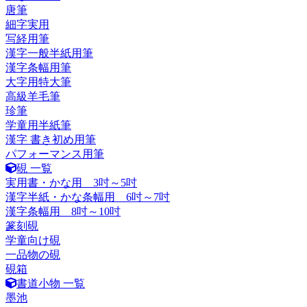
唐筆
細字実用
写経用筆
漢字一般半紙用筆
漢字条幅用筆
大字用特大筆
高級羊毛筆
珍筆
学童用半紙筆
漢字 書き初め用筆
パフォーマンス用筆
硯 一覧
実用書・かな用 3吋～5吋
漢字半紙・かな条幅用 6吋～7吋
漢字条幅用 8吋～10吋
篆刻硯
学童向け硯
一品物の硯
硯箱
書道小物 一覧
墨池