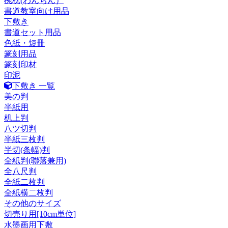
椀枕(わんちん）
書道教室向け用品
下敷き
書道セット用品
色紙・短冊
篆刻用品
篆刻印材
印泥
下敷き 一覧
美の判
半紙用
机上判
八ツ切判
半紙三枚判
半切(条幅)判
全紙判(聯落兼用)
全八尺判
全紙二枚判
全紙横二枚判
その他のサイズ
切売り用[10cm単位]
水墨画用下敷