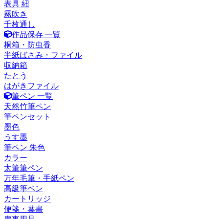
表具 紐
霧吹き
千枚通し
作品保存 一覧
桐箱・防虫香
半紙ばさみ・ファイル
収納箱
たとう
はがきファイル
筆ペン 一覧
天然竹筆ペン
筆ペンセット
墨色
うす墨
筆ペン 朱色
カラー
太筆筆ペン
万年毛筆・手紙ペン
高級筆ペン
カートリッジ
便箋・葉書