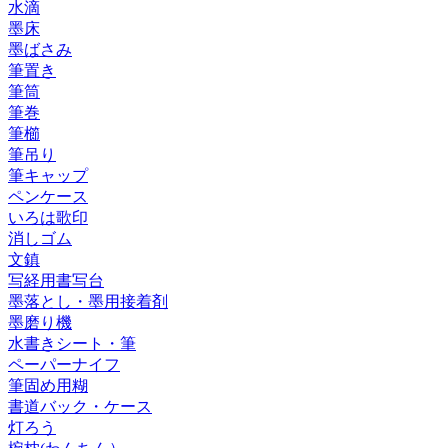
水滴
墨床
墨ばさみ
筆置き
筆筒
筆巻
筆櫛
筆吊り
筆キャップ
ペンケース
いろは歌印
消しゴム
文鎮
写経用書写台
墨落とし・墨用接着剤
墨磨り機
水書きシート・筆
ペーパーナイフ
筆固め用糊
書道バック・ケース
灯ろう