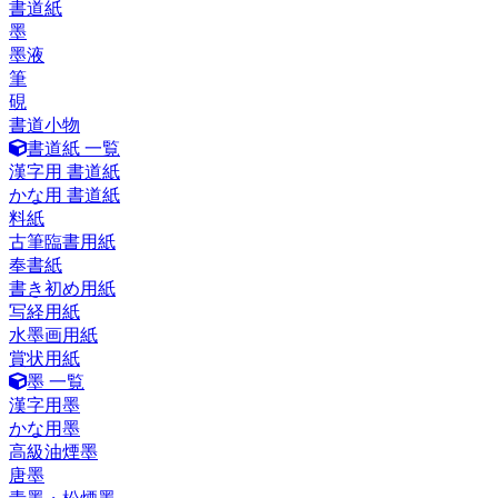
書道紙
墨
墨液
筆
硯
書道小物
書道紙 一覧
漢字用 書道紙
かな用 書道紙
料紙
古筆臨書用紙
奉書紙
書き初め用紙
写経用紙
水墨画用紙
賞状用紙
墨 一覧
漢字用墨
かな用墨
高級油煙墨
唐墨