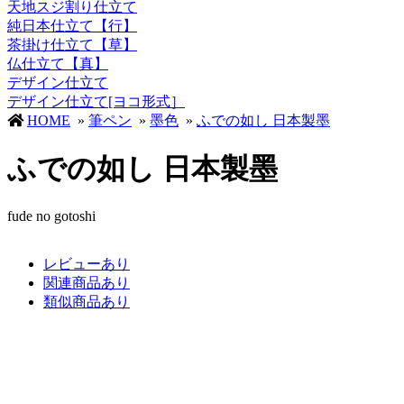
天地スジ割り仕立て
純日本仕立て【行】
茶掛け仕立て【草】
仏仕立て【真】
デザイン仕立て
デザイン仕立て[ヨコ形式］
HOME
»
筆ペン
»
墨色
»
ふでの如し 日本製墨
ふでの如し 日本製墨
fude no gotoshi
レビューあり
関連商品あり
類似商品あり