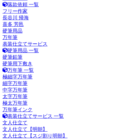
落款依頼 一覧
フリー作家
長谷川 帰海
喜多 芳邑
硬筆用品
万年筆
表装仕立てサービス
硬筆用品 一覧
硬筆鉛筆
硬筆用下敷き
万年筆 一覧
極細字万年筆
細字万年筆
中字万年筆
太字万年筆
極太万年筆
万年筆インク
表装仕立てサービス 一覧
文人仕立て
文人仕立て【明朝】
文人仕立て【スジ割り明朝】