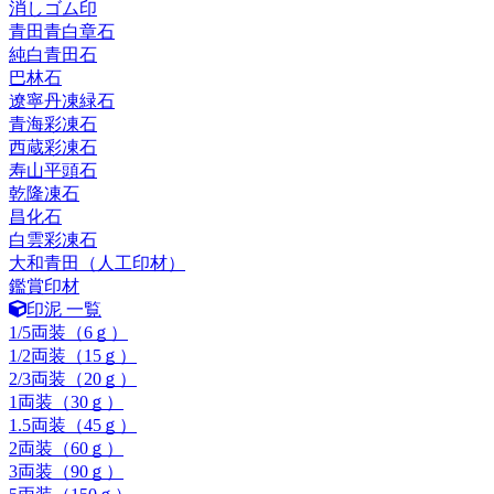
消しゴム印
青田青白章石
純白青田石
巴林石
遼寧丹凍緑石
青海彩凍石
西蔵彩凍石
寿山平頭石
乾隆凍石
昌化石
白雲彩凍石
大和青田（人工印材）
鑑賞印材
印泥 一覧
1/5両装（6ｇ）
1/2両装（15ｇ）
2/3両装（20ｇ）
1両装（30ｇ）
1.5両装（45ｇ）
2両装（60ｇ）
3両装（90ｇ）