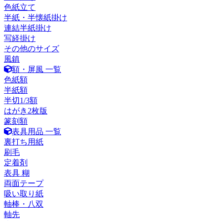
色紙立て
半紙・半懐紙掛け
連結半紙掛け
写経掛け
その他のサイズ
風鎮
額・屏風 一覧
色紙額
半紙額
半切1/3額
はがき2枚版
篆刻額
表具用品 一覧
裏打ち用紙
刷毛
定着剤
表具 糊
両面テープ
吸い取り紙
軸棒・八双
軸先