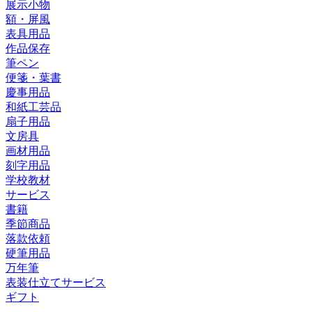
展示小物
額・屏風
表具用品
作品保存
筆ペン
便箋・葉書
慶事用品
和紙工芸品
扇子用品
文房具
画材用品
刻字用品
学校教材
サービス
書籍
季節商品
落款依頼
硬筆用品
万年筆
表装仕立てサービス
ギフト