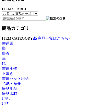
ITEM SEARCH
商品カテゴリ
ITEM CATEGORY
商品一覧はこちら»
書道紙
墨
墨液
筆
硯
書道小物
下敷き
書道セット用品
色紙・短冊
篆刻用品
篆刻印材
印泥
印刀