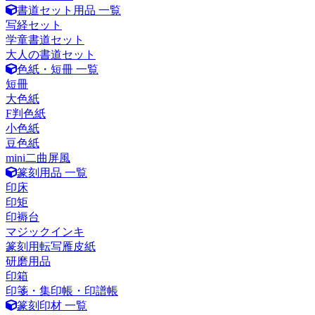
書道セット用品 一覧
写経セット
学童書道セット
大人の書道セット
色紙・短冊 一覧
短冊
大色紙
F判色紙
小色紙
豆色紙
mini二曲屏風
篆刻用品 一覧
印床
印矩
印褥台
マジックインキ
篆刻用転写雁皮紙
研磨用品
印箱
印箋・集印帳・印譜帳
篆刻印材 一覧