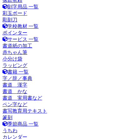
落款依頼
刻字用品 一覧
彩玉ボード
彫刻刀
学校教材 一覧
ポインター
サービス 一覧
書道紙の加工
赤ちゃん筆
小分け袋
ラッピング
書籍 一覧
字／辞／事典
書道 漢字
書道 かな
書道 実用書など
ペン字など
書写教育用テキスト
篆刻
季節商品 一覧
うちわ
カレンダー