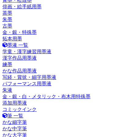
青墨・松煙墨
俳画・絵手紙用墨
茶墨
朱墨
古墨
金・銀・特殊墨
拓本用墨
墨液 一覧
学童・漢字練習用墨液
漢字作品用墨液
練墨
かな作品用墨液
写経・賞状・細字用墨液
パフォーマンス用墨液
朱液
金・銀・白・メタリック・布木用特殊墨
添加用墨液
コミックインク
筆 一覧
かな細字筆
かな中字筆
かな大字筆