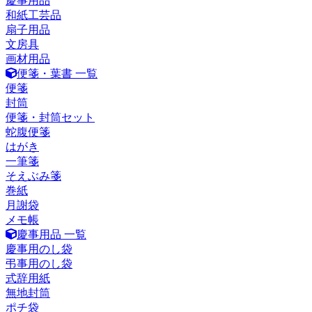
慶事用品
和紙工芸品
扇子用品
文房具
画材用品
便箋・葉書 一覧
便箋
封筒
便箋・封筒セット
蛇腹便箋
はがき
一筆箋
そえぶみ箋
巻紙
月謝袋
メモ帳
慶事用品 一覧
慶事用のし袋
弔事用のし袋
式辞用紙
無地封筒
ポチ袋