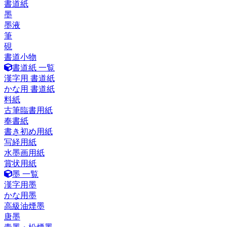
書道紙
墨
墨液
筆
硯
書道小物
書道紙 一覧
漢字用 書道紙
かな用 書道紙
料紙
古筆臨書用紙
奉書紙
書き初め用紙
写経用紙
水墨画用紙
賞状用紙
墨 一覧
漢字用墨
かな用墨
高級油煙墨
唐墨