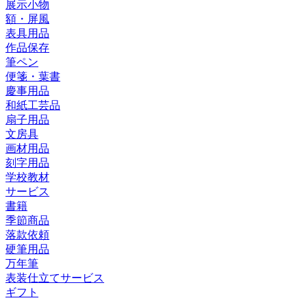
展示小物
額・屏風
表具用品
作品保存
筆ペン
便箋・葉書
慶事用品
和紙工芸品
扇子用品
文房具
画材用品
刻字用品
学校教材
サービス
書籍
季節商品
落款依頼
硬筆用品
万年筆
表装仕立てサービス
ギフト