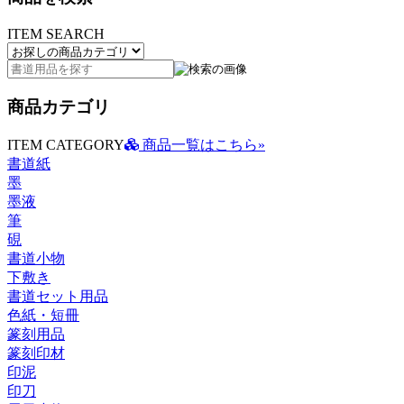
ITEM SEARCH
商品カテゴリ
ITEM CATEGORY
商品一覧はこちら»
書道紙
墨
墨液
筆
硯
書道小物
下敷き
書道セット用品
色紙・短冊
篆刻用品
篆刻印材
印泥
印刀