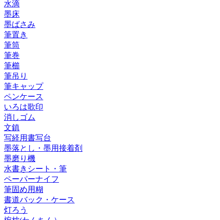
水滴
墨床
墨ばさみ
筆置き
筆筒
筆巻
筆櫛
筆吊り
筆キャップ
ペンケース
いろは歌印
消しゴム
文鎮
写経用書写台
墨落とし・墨用接着剤
墨磨り機
水書きシート・筆
ペーパーナイフ
筆固め用糊
書道バック・ケース
灯ろう