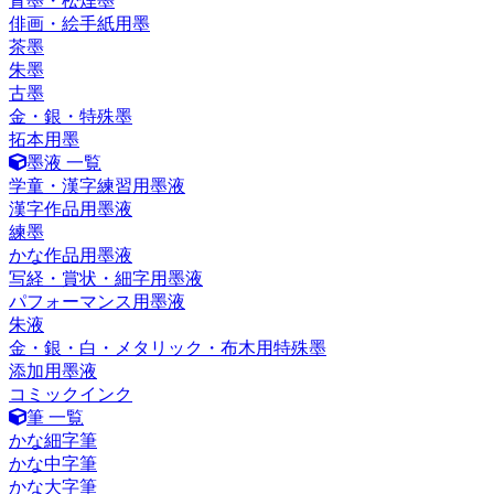
青墨・松煙墨
俳画・絵手紙用墨
茶墨
朱墨
古墨
金・銀・特殊墨
拓本用墨
墨液 一覧
学童・漢字練習用墨液
漢字作品用墨液
練墨
かな作品用墨液
写経・賞状・細字用墨液
パフォーマンス用墨液
朱液
金・銀・白・メタリック・布木用特殊墨
添加用墨液
コミックインク
筆 一覧
かな細字筆
かな中字筆
かな大字筆