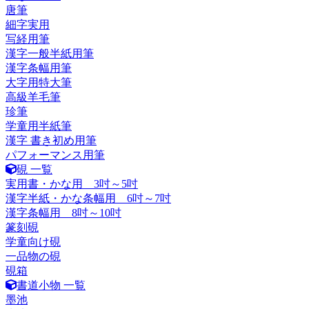
唐筆
細字実用
写経用筆
漢字一般半紙用筆
漢字条幅用筆
大字用特大筆
高級羊毛筆
珍筆
学童用半紙筆
漢字 書き初め用筆
パフォーマンス用筆
硯 一覧
実用書・かな用 3吋～5吋
漢字半紙・かな条幅用 6吋～7吋
漢字条幅用 8吋～10吋
篆刻硯
学童向け硯
一品物の硯
硯箱
書道小物 一覧
墨池