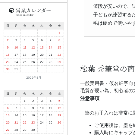
値段が安いので、
営業カレンダー
子どもが練習する
Shop Calendar
毛は硬めで使いや
日
月
火
水
木
金
土
1
2
3
4
5
6
7
8
9
10
11
12
13
14
15
16
17
18
19
20
21
22
23
24
25
26
27
28
29
松葉 秀筆堂の
30
31
2026年8月
一般実用書・仮名細字向
毛質が硬い為、初心者の
日
月
火
水
木
金
土
注意事項
1
2
3
4
5
6
7
8
9
10
11
12
筆のお手入れは非常に
13
14
15
16
17
18
19
20
21
22
23
24
25
26
ご使用後は、墨を
27
28
29
30
購入時にキャップ