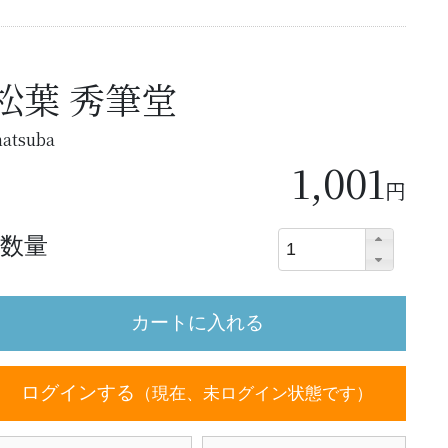
松葉 秀筆堂
atsuba
1,001
円
数量
ログインする
（現在、未ログイン状態です）