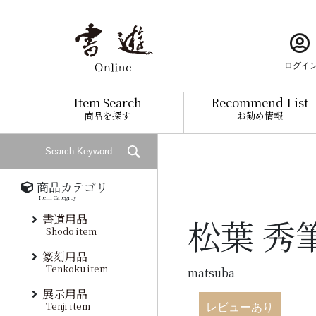
ログイ
Item Search
Recommend List
商品を探す
お勧め情報
商品カテゴリ
Item Categroy
書道用品
松葉 秀
Shodo item
篆刻用品
Tenkoku item
matsuba
展示用品
Tenji item
レビューあり