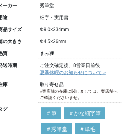
メーカー
秀筆堂
用途
細字・実用書
商品サイズ
Φ9.0×234mm
穂の大きさ
Φ4.5×26mm
毛質
まみ狸
発送時期
ご注文確定後、8営業日前後
夏季休暇のお知らせについて »
在庫
取り寄せ品
※実店舗の在庫に関しましては、実店舗へ
ご確認くださいませ。
タグ
＃筆
＃かな細字筆
＃秀筆堂
＃単毛