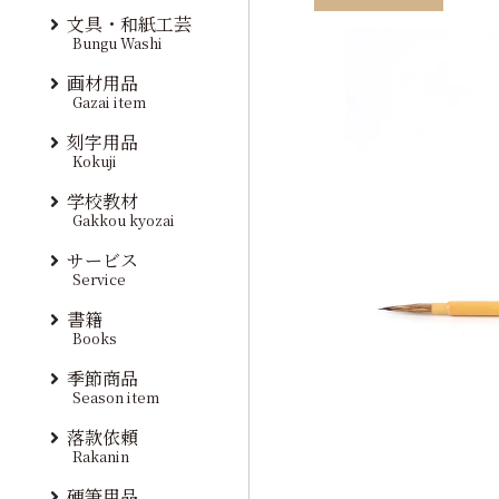
文具・和紙工芸
Bungu Washi
画材用品
Gazai item
刻字用品
Kokuji
学校教材
Gakkou kyozai
サービス
Service
書籍
Books
季節商品
Season item
落款依頼
Rakanin
硬筆用品