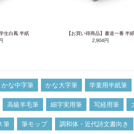
学生白鳳 半紙
【お買い得商品】書道一番 半
0円
2,904円
かな中字筆
かな大字筆
学童用半紙筆
高級羊毛筆
細字実用筆
写経用筆
ス筆
筆モップ
調和体・近代詩文書向き