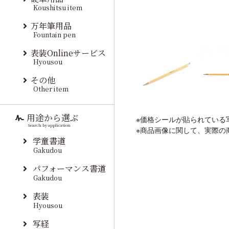
Koushitsu item
万年筆用品
Fountain pen
表装Onlineサービス
Hyousou
その他
Other item
用途から選ぶ
※価格シールが貼られている
Search by application
※商品画像に関して、実際の
学童書道
Gakudou
パフォーマンス書道
Gakudou
表装
Hyousou
写経