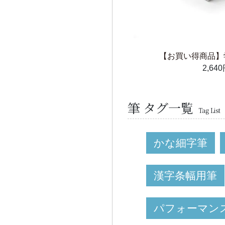
【お買い得商品】
2,64
筆 タグ一覧
Tag List
かな細字筆
漢字条幅用筆
パフォーマン