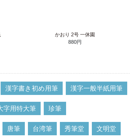
紙
かおり 2号 一休園
880円
漢字書き初め用筆
漢字一般半紙用筆
大字用特大筆
珍筆
唐筆
台湾筆
秀筆堂
文明堂