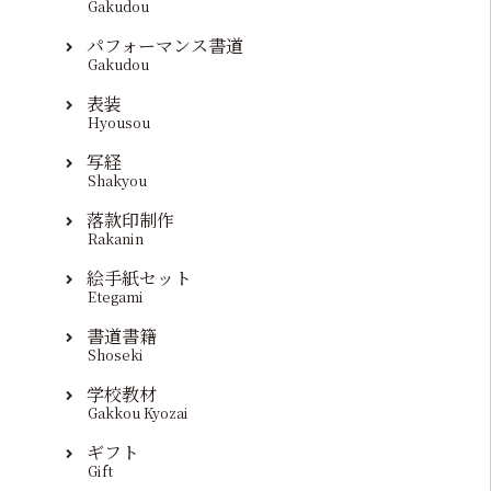
Gakudou
パフォーマンス書道
Gakudou
表装
Hyousou
写経
Shakyou
落款印制作
Rakanin
絵手紙セット
Etegami
書道書籍
Shoseki
学校教材
Gakkou Kyozai
ギフト
Gift