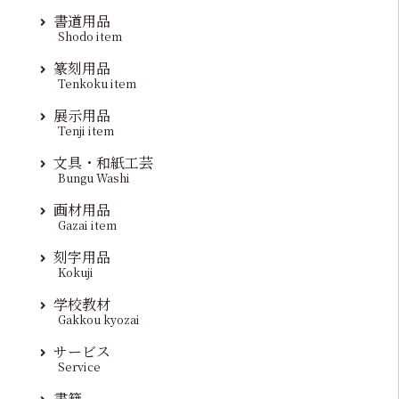
書道用品
Shodo item
篆刻用品
Tenkoku item
展示用品
Tenji item
文具・和紙工芸
Bungu Washi
画材用品
Gazai item
刻字用品
Kokuji
学校教材
Gakkou kyozai
サービス
Service
書籍