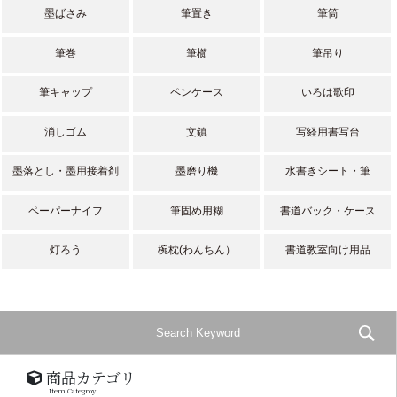
墨ばさみ
筆置き
筆筒
筆巻
筆櫛
筆吊り
筆キャップ
ペンケース
いろは歌印
消しゴム
文鎮
写経用書写台
墨落とし・墨用接着剤
墨磨り機
水書きシート・筆
ペーパーナイフ
筆固め用糊
書道バック・ケース
灯ろう
椀枕(わんちん）
書道教室向け用品
商品カテゴリ
Item Categroy