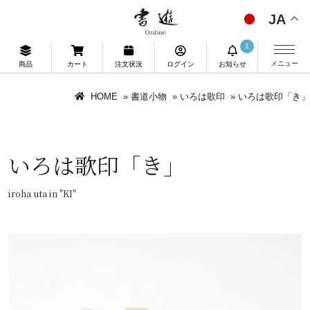
JA
1
メニュー
商品
カート
注文状況
ログイン
お知らせ
HOME
»
書道小物
»
いろは歌印
»
いろは歌印「き」
いろは歌印「き」
iroha uta in "KI"