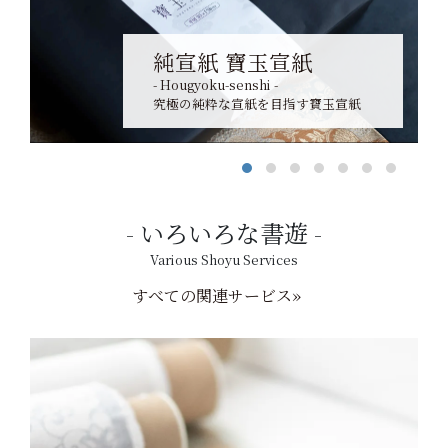
純宣紙 寶玉宣紙
- Hougyoku-senshi -
究極の純粋な宣紙を目指す寶玉宣紙
いろいろな書遊
Various Shoyu Services
すべての関連サービス»