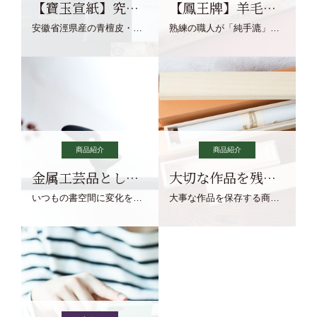
【寶玉宣紙】究極の純粋な宣紙を目指す寶玉宣紙
【鳳王牌】羊毛筆×濃墨での揮毫に最適な宣紙系画仙紙
安徽省涇県産の青檀皮・砂田稲藁・清らかな渓流水、熟練手漉き職人の卓越した手漉技術による最高級の純宣紙です。
熟練の職人が「純手漉」で漉きあげる書画紙。宣紙を好まれるお客様向けの棉料単宣に漉きあげました。
商品紹介
商品紹介
金属工芸品としての文鎮
大切な作品を残す作品保存商品
いつもの書空間に変化を与えてくれる、見ているだけで愉しくなる金属工芸品の文鎮をご紹介します。
大事な作品を保存する商品を取りまとめてご紹介ます。