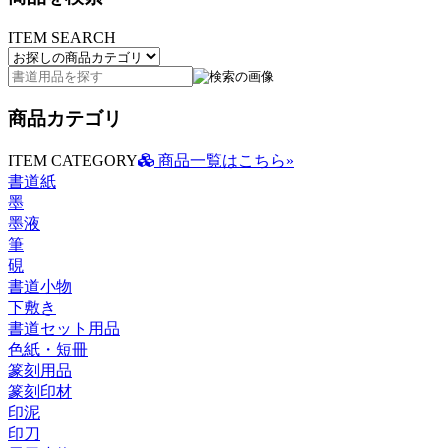
ITEM SEARCH
商品カテゴリ
ITEM CATEGORY
商品一覧はこちら»
書道紙
墨
墨液
筆
硯
書道小物
下敷き
書道セット用品
色紙・短冊
篆刻用品
篆刻印材
印泥
印刀