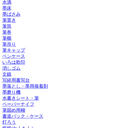
水滴
墨床
墨ばさみ
筆置き
筆筒
筆巻
筆櫛
筆吊り
筆キャップ
ペンケース
いろは歌印
消しゴム
文鎮
写経用書写台
墨落とし・墨用接着剤
墨磨り機
水書きシート・筆
ペーパーナイフ
筆固め用糊
書道バック・ケース
灯ろう