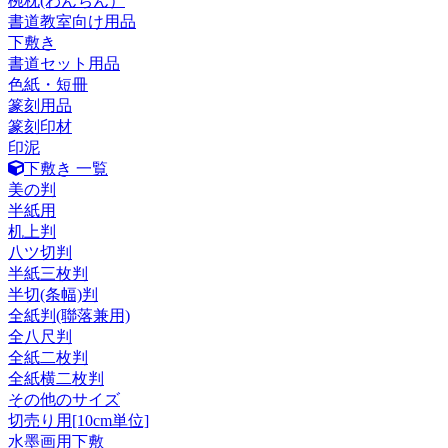
椀枕(わんちん）
書道教室向け用品
下敷き
書道セット用品
色紙・短冊
篆刻用品
篆刻印材
印泥
下敷き 一覧
美の判
半紙用
机上判
八ツ切判
半紙三枚判
半切(条幅)判
全紙判(聯落兼用)
全八尺判
全紙二枚判
全紙横二枚判
その他のサイズ
切売り用[10cm単位]
水墨画用下敷