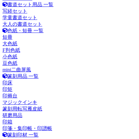
書道セット用品 一覧
写経セット
学童書道セット
大人の書道セット
色紙・短冊 一覧
短冊
大色紙
F判色紙
小色紙
豆色紙
mini二曲屏風
篆刻用品 一覧
印床
印矩
印褥台
マジックインキ
篆刻用転写雁皮紙
研磨用品
印箱
印箋・集印帳・印譜帳
篆刻印材 一覧