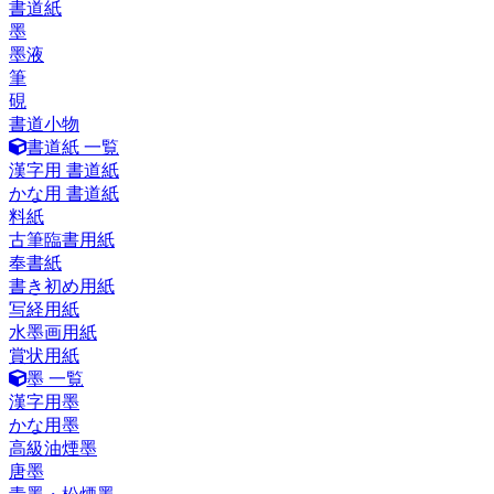
書道紙
墨
墨液
筆
硯
書道小物
書道紙 一覧
漢字用 書道紙
かな用 書道紙
料紙
古筆臨書用紙
奉書紙
書き初め用紙
写経用紙
水墨画用紙
賞状用紙
墨 一覧
漢字用墨
かな用墨
高級油煙墨
唐墨