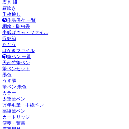
表具 紐
霧吹き
千枚通し
作品保存 一覧
桐箱・防虫香
半紙ばさみ・ファイル
収納箱
たとう
はがきファイル
筆ペン 一覧
天然竹筆ペン
筆ペンセット
墨色
うす墨
筆ペン 朱色
カラー
太筆筆ペン
万年毛筆・手紙ペン
高級筆ペン
カートリッジ
便箋・葉書