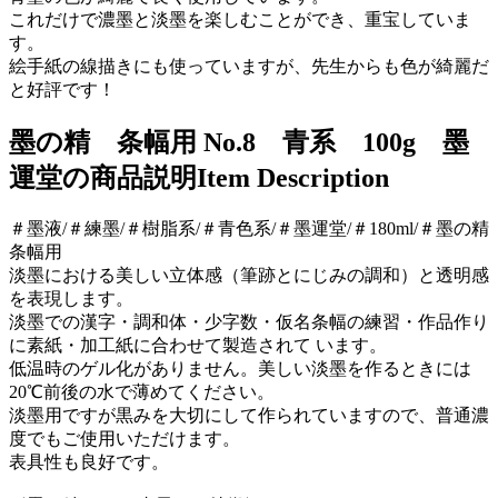
これだけで濃墨と淡墨を楽しむことができ、重宝していま
す。
絵手紙の線描きにも使っていますが、先生からも色が綺麗だ
と好評です！
墨の精 条幅用 No.8 青系 100g 墨
運堂の商品説明
Item Description
＃墨液/＃練墨/＃樹脂系/＃青色系/＃墨運堂/＃180ml/＃墨の精
条幅用
淡墨における美しい立体感（筆跡とにじみの調和）と透明感
を表現します。
淡墨での漢字・調和体・少字数・仮名条幅の練習・作品作り
に素紙・加工紙に合わせて製造されて います。
低温時のゲル化がありません。美しい淡墨を作るときには
20℃前後の水で薄めてください。
淡墨用ですが黒みを大切にして作られていますので、普通濃
度でもご使用いただけます。
表具性も良好です。