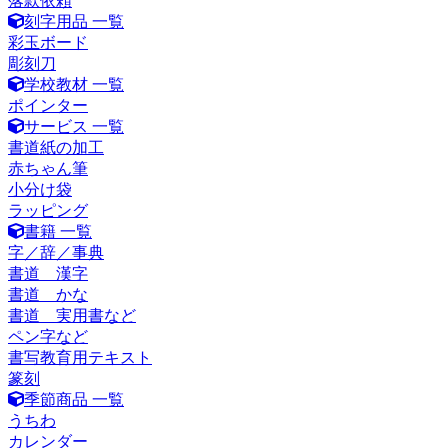
落款依頼
刻字用品 一覧
彩玉ボード
彫刻刀
学校教材 一覧
ポインター
サービス 一覧
書道紙の加工
赤ちゃん筆
小分け袋
ラッピング
書籍 一覧
字／辞／事典
書道 漢字
書道 かな
書道 実用書など
ペン字など
書写教育用テキスト
篆刻
季節商品 一覧
うちわ
カレンダー