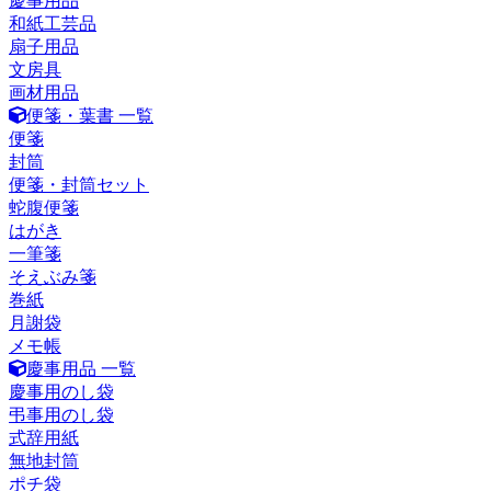
慶事用品
和紙工芸品
扇子用品
文房具
画材用品
便箋・葉書 一覧
便箋
封筒
便箋・封筒セット
蛇腹便箋
はがき
一筆箋
そえぶみ箋
巻紙
月謝袋
メモ帳
慶事用品 一覧
慶事用のし袋
弔事用のし袋
式辞用紙
無地封筒
ポチ袋