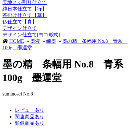
天地スジ割り仕立て
純日本仕立て【行】
茶掛け仕立て【草】
仏仕立て【真】
デザイン仕立て
デザイン仕立て[ヨコ形式］
HOME
»
墨液
»
練墨
»
墨の精 条幅用 No.8 青系
100g 墨運堂
墨の精 条幅用 No.8 青系
100g 墨運堂
suminosei No.8
レビューあり
関連商品あり
類似商品あり