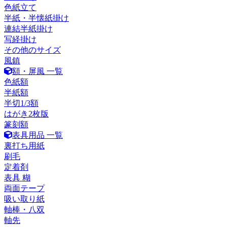
色紙立て
半紙・半懐紙掛け
連結半紙掛け
写経掛け
その他のサイズ
風鎮
額・屏風 一覧
色紙額
半紙額
半切1/3額
はがき2枚版
篆刻額
表具用品 一覧
裏打ち用紙
刷毛
定着剤
表具 糊
両面テープ
吸い取り紙
軸棒・八双
軸先