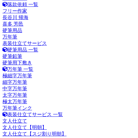
落款依頼 一覧
フリー作家
長谷川 帰海
喜多 芳邑
硬筆用品
万年筆
表装仕立てサービス
硬筆用品 一覧
硬筆鉛筆
硬筆用下敷き
万年筆 一覧
極細字万年筆
細字万年筆
中字万年筆
太字万年筆
極太万年筆
万年筆インク
表装仕立てサービス 一覧
文人仕立て
文人仕立て【明朝】
文人仕立て【スジ割り明朝】