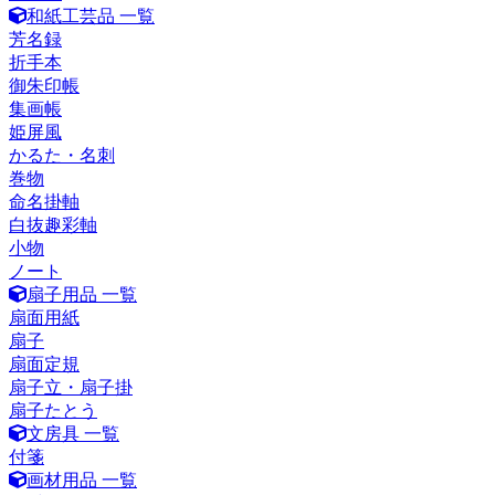
和紙工芸品 一覧
芳名録
折手本
御朱印帳
集画帳
姫屏風
かるた・名刺
巻物
命名掛軸
白抜趣彩軸
小物
ノート
扇子用品 一覧
扇面用紙
扇子
扇面定規
扇子立・扇子掛
扇子たとう
文房具 一覧
付箋
画材用品 一覧