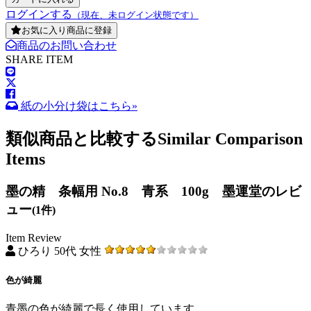
ログインする
（現在、未ログイン状態です）
お気に入り商品に登録
商品のお問い合わせ
SHARE ITEM
紙の小分け袋はこちら»
類似商品と比較する
Similar Comparison
Items
墨の精 条幅用 No.8 青系 100g 墨運堂のレビ
ュー
(1件)
Item Review
ひろり 50代 女性
色が綺麗
青墨の色が綺麗で長く使用しています。