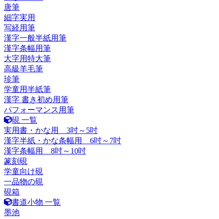
唐筆
細字実用
写経用筆
漢字一般半紙用筆
漢字条幅用筆
大字用特大筆
高級羊毛筆
珍筆
学童用半紙筆
漢字 書き初め用筆
パフォーマンス用筆
硯 一覧
実用書・かな用 3吋～5吋
漢字半紙・かな条幅用 6吋～7吋
漢字条幅用 8吋～10吋
篆刻硯
学童向け硯
一品物の硯
硯箱
書道小物 一覧
墨池