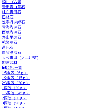
消しゴム印
青田青白章石
純白青田石
巴林石
遼寧丹凍緑石
青海彩凍石
西蔵彩凍石
寿山平頭石
乾隆凍石
昌化石
白雲彩凍石
大和青田（人工印材）
鑑賞印材
印泥 一覧
1/5両装（6ｇ）
1/2両装（15ｇ）
2/3両装（20ｇ）
1両装（30ｇ）
1.5両装（45ｇ）
2両装（60ｇ）
3両装（90ｇ）