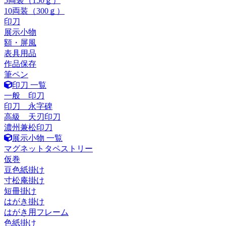
5両装（150ｇ）
10両装（300ｇ）
印刀
展示小物
額・屏風
表具用品
作品保存
筆ペン
印刀 一覧
一般 印刀
印刀 永字碑
高級 天刃印刀
濃州兼松印刀
展示小物 一覧
マグネットタペストリー
仮巻
豆色紙掛け
寸松庵掛け
短冊掛け
はがき掛け
はがき用フレーム
色紙掛け