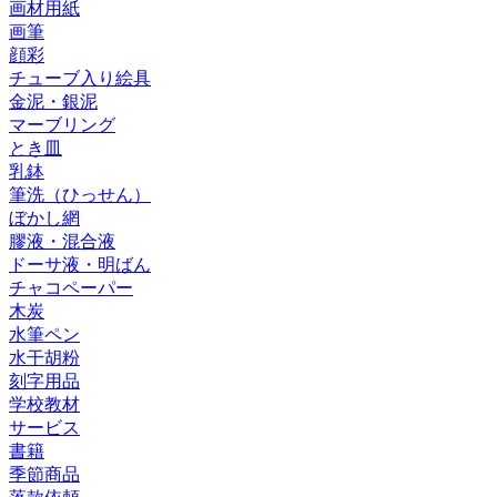
画材用紙
画筆
顔彩
チューブ入り絵具
金泥・銀泥
マーブリング
とき皿
乳鉢
筆洗（ひっせん）
ぼかし網
膠液・混合液
ドーサ液・明ばん
チャコペーパー
木炭
水筆ペン
水干胡粉
刻字用品
学校教材
サービス
書籍
季節商品