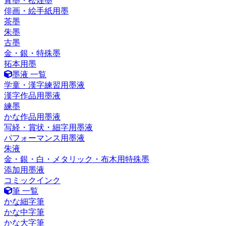
青墨・松煙墨
俳画・絵手紙用墨
茶墨
朱墨
古墨
金・銀・特殊墨
拓本用墨
墨液 一覧
学童・漢字練習用墨液
漢字作品用墨液
練墨
かな作品用墨液
写経・賞状・細字用墨液
パフォーマンス用墨液
朱液
金・銀・白・メタリック・布木用特殊墨
添加用墨液
コミックインク
筆 一覧
かな細字筆
かな中字筆
かな大字筆