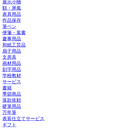
展示小物
額・屏風
表具用品
作品保存
筆ペン
便箋・葉書
慶事用品
和紙工芸品
扇子用品
文房具
画材用品
刻字用品
学校教材
サービス
書籍
季節商品
落款依頼
硬筆用品
万年筆
表装仕立てサービス
ギフト