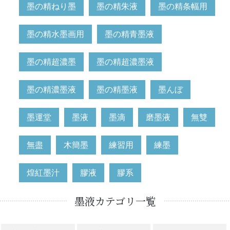
墨の精ねり墨
墨の精朱液
墨の精条幅用
墨の精水墨画用
墨の精青墨液
墨の精超濃墨
墨の精超濃墨液
墨の精濃墨液
墨の精墨液
墨んぼ
墨運堂
墨液
墨滴
磨墨液
無雙
無盡
木簡墨
練習用
練墨
煌紅墨汁
膠液
膠系
墨液カテゴリ一覧