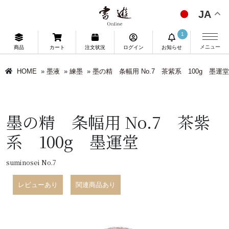
JA
1
メニュー
商品
カート
注文状況
ログイン
お知らせ
HOME
»
墨液
»
練墨
»
墨の精 条幅用 No.7 茶紫系 100g 墨運堂
墨の精 条幅用 No.7 茶紫
系 100g 墨運堂
suminosei No.7
レビューあり
関連商品あり