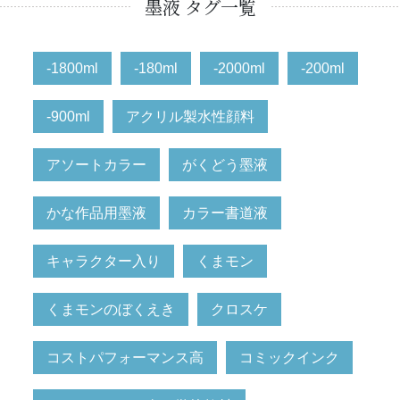
墨液 タグ一覧
-1800ml
-180ml
-2000ml
-200ml
-900ml
アクリル製水性顔料
アソートカラー
がくどう墨液
かな作品用墨液
カラー書道液
キャラクター入り
くまモン
くまモンのぼくえき
クロスケ
コストパフォーマンス高
コミックインク