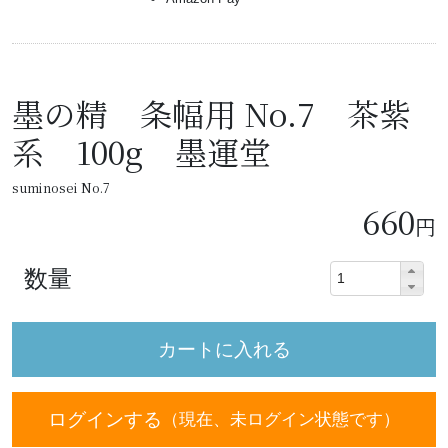
墨の精 条幅用 No.7 茶紫
系 100g 墨運堂
suminosei No.7
660
円
数量
ログインする
（現在、未ログイン状態です）