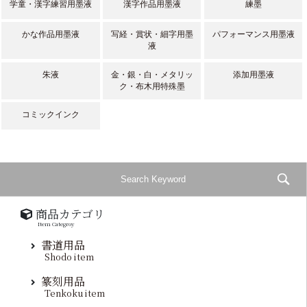
学童・漢字練習用墨液
漢字作品用墨液
練墨
かな作品用墨液
写経・賞状・細字用墨
パフォーマンス用墨液
液
朱液
金・銀・白・メタリッ
添加用墨液
ク・布木用特殊墨
コミックインク
商品カテゴリ
Item Categroy
書道用品
Shodo item
篆刻用品
Tenkoku item