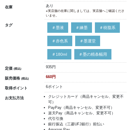
あり
在庫
※実店舗の在庫に関しましては、実店舗へご確認くださ
いませ。
タグ
＃墨液
＃練墨
＃樹脂系
＃赤色系
＃墨運堂
＃180ml
＃墨の精条幅用
935円
定価
(税込)
660円
販売価格
(税込)
6ポイント
取得ポイント
クレジットカード（商品キャンセル、変更不
お支払方法
可）
PayPay（商品キャンセル、変更不可）
楽天Pay（商品キャンセル、変更不可）
代引引換
銀行振込（三菱UFJ銀行）前払い
Amazon Pay