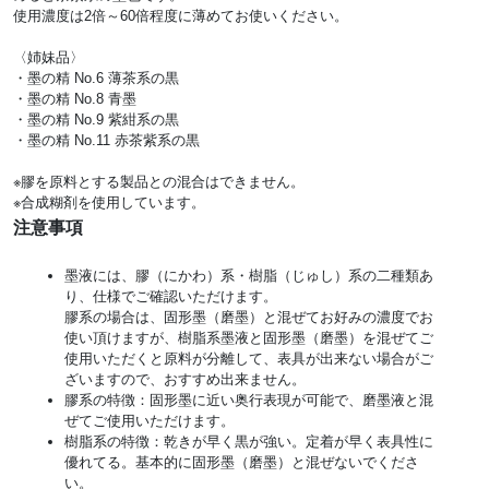
使用濃度は2倍～60倍程度に薄めてお使いください。
〈姉妹品〉
・墨の精 No.6 薄茶系の黒
・墨の精 No.8 青墨
・墨の精 No.9 紫紺系の黒
・墨の精 No.11 赤茶紫系の黒
※膠を原料とする製品との混合はできません。
※合成糊剤を使用しています。
注意事項
墨液には、膠（にかわ）系・樹脂（じゅし）系の二種類あ
り、仕様でご確認いただけます。
膠系の場合は、固形墨（磨墨）と混ぜてお好みの濃度でお
使い頂けますが、樹脂系墨液と固形墨（磨墨）を混ぜてご
使用いただくと原料が分離して、表具が出来ない場合がご
ざいますので、おすすめ出来ません。
膠系の特徴：固形墨に近い奥行表現が可能で、磨墨液と混
ぜてご使用いただけます。
樹脂系の特徴：乾きが早く黒が強い。定着が早く表具性に
優れてる。基本的に固形墨（磨墨）と混ぜないでくださ
い。