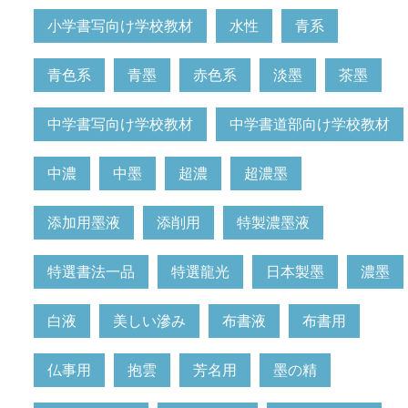
小学書写向け学校教材
水性
青系
青色系
青墨
赤色系
淡墨
茶墨
中学書写向け学校教材
中学書道部向け学校教材
中濃
中墨
超濃
超濃墨
添加用墨液
添削用
特製濃墨液
特選書法一品
特選龍光
日本製墨
濃墨
白液
美しい滲み
布書液
布書用
仏事用
抱雲
芳名用
墨の精