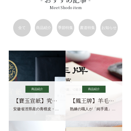
Meet Shodo item
全て
商品紹介
季節特集
書道特集
お知らせ
商品紹介
商品紹介
【寶玉宣紙】究極の純粋な宣紙を目指す寶玉宣紙
【鳳王牌】羊毛筆×濃墨での揮毫に最適な宣紙系画仙紙
安徽省涇県産の青檀皮・砂田稲藁・清らかな渓流水、熟練手漉き職人の卓越した手漉技術による最高級の純宣紙です。
熟練の職人が「純手漉」で漉きあげる書画紙。宣紙を好まれるお客様向けの棉料単宣に漉きあげました。