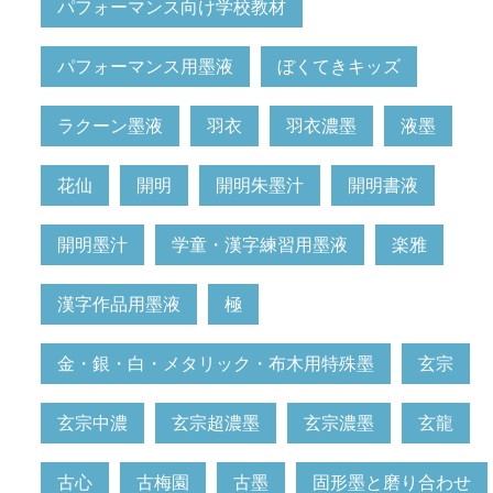
パフォーマンス向け学校教材
パフォーマンス用墨液
ぼくてきキッズ
ラクーン墨液
羽衣
羽衣濃墨
液墨
花仙
開明
開明朱墨汁
開明書液
開明墨汁
学童・漢字練習用墨液
楽雅
漢字作品用墨液
極
金・銀・白・メタリック・布木用特殊墨
玄宗
玄宗中濃
玄宗超濃墨
玄宗濃墨
玄龍
古心
古梅園
古墨
固形墨と磨り合わせ