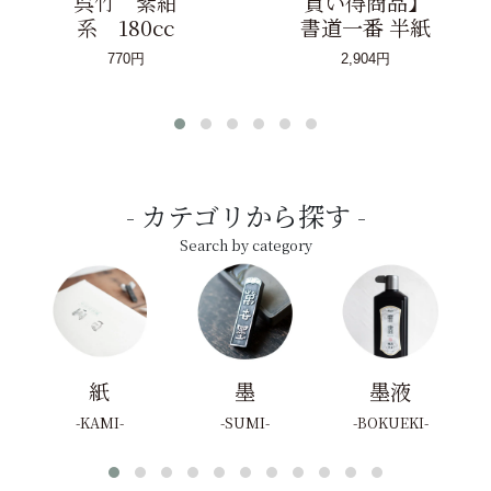
呉竹 紫紺
買い得商品】
系 180cc
書道一番 半紙
770円
2,904円
カテゴリから探す
Search by category
紙
墨
墨液
KAMI
SUMI
BOKUEKI