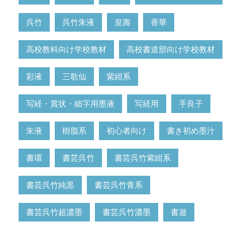
呉竹
呉竹朱液
皇壽
香華
高校教科向け学校教材
高校書道部向け学校教材
彩液
三歌仙
紫紺系
写経・賞状・細字用墨液
写経用
手良子
朱液
樹脂系
初心者向け
書き初め墨汁
書環
書芸呉竹
書芸呉竹紫紺系
書芸呉竹純黒
書芸呉竹青系
書芸呉竹超濃墨
書芸呉竹濃墨
書遊