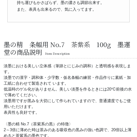
持ち運びもかさばらず、墨の濃さも調節出来す。
また、表具も出来るので、気に入ってます。
墨の精 条幅用 No.7 茶紫系 100g 墨運
堂の商品説明
Item Description
淡墨における美しい立体感（筆跡とにじみの調和）と透明感を表現しま
す。
淡墨での漢字・調和体・少字数・仮名条幅の練習・作品作りに素紙・加
工紙に合わせて製造されて います。
低温時のゲル化がありません。美しい淡墨を作るときには20℃前後の水
で薄めてください。
淡墨用ですが黒みを大切にして作られていますので、普通濃度でもご使
用いただけます。
表具性も良好です。
〈墨の精 No.7（茶紫系の黒）の特徴〉
2～3倍に薄めた時は茶みのある吸収色の黒みの強い色調で、20倍以上薄
めると茶紫系の墨色です。