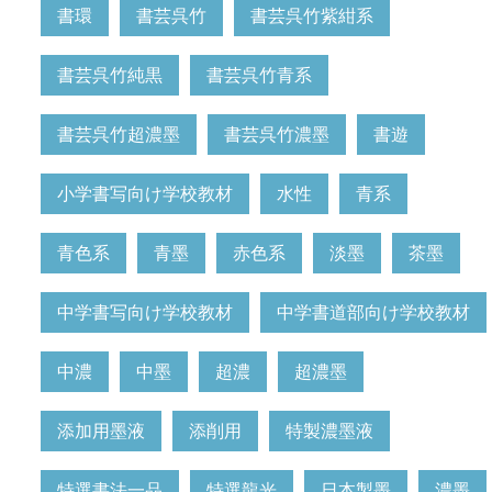
書環
書芸呉竹
書芸呉竹紫紺系
書芸呉竹純黒
書芸呉竹青系
書芸呉竹超濃墨
書芸呉竹濃墨
書遊
小学書写向け学校教材
水性
青系
青色系
青墨
赤色系
淡墨
茶墨
中学書写向け学校教材
中学書道部向け学校教材
中濃
中墨
超濃
超濃墨
添加用墨液
添削用
特製濃墨液
特選書法一品
特選龍光
日本製墨
濃墨