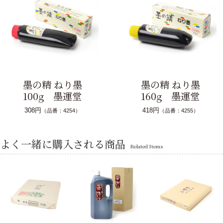
墨の精 ねり墨
墨の精 ねり墨
100g 墨運堂
160g 墨運堂
308円
418円
（品番：4254）
（品番：4255）
よく一緒に購入される商品
Related Items