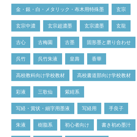
金・銀・白・メタリック・布木用特殊墨
玄宗
玄宗中濃
玄宗超濃墨
玄宗濃墨
玄龍
古心
古梅園
古墨
固形墨と磨り合わせ
呉竹
呉竹朱液
皇壽
香華
高校教科向け学校教材
高校書道部向け学校教材
彩液
三歌仙
紫紺系
写経・賞状・細字用墨液
写経用
手良子
朱液
樹脂系
初心者向け
書き初め墨汁