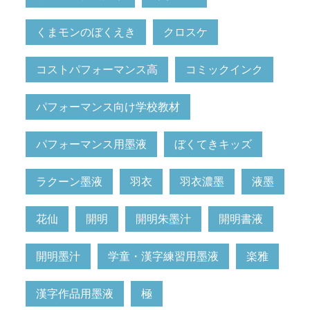
くまモンのぼくえき
クロスケ
コストパフォーマンス高
コミックインク
パフォーマンス向け学校教材
パフォーマンス用墨液
ぼくてきキッズ
ラクーン墨液
羽衣
羽衣濃墨
液墨
花仙
開明
開明朱墨汁
開明書液
開明墨汁
学童・漢字練習用墨液
楽雅
漢字作品用墨液
極