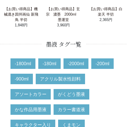
【お買い得商品】機
【お買い得商品】玄
【お買い得商品】白
械漉き因州画仙 新飛
宗 濃墨 2000ml
楽天 半切
鳥 半切
墨運堂
2,365円
1,848円
3,960円
墨液 タグ一覧
-1800ml
-180ml
-2000ml
-200ml
-900ml
アクリル製水性顔料
アソートカラー
がくどう墨液
かな作品用墨液
カラー書道液
キャラクター入り
くまモン