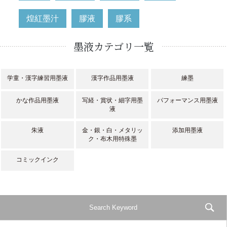
煌紅墨汁
膠液
膠系
墨液カテゴリ一覧
学童・漢字練習用墨液
漢字作品用墨液
練墨
かな作品用墨液
写経・賞状・細字用墨
パフォーマンス用墨液
液
朱液
金・銀・白・メタリッ
添加用墨液
ク・布木用特殊墨
コミックインク