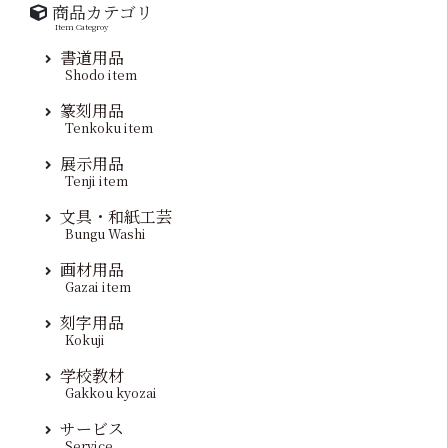
商品カテゴリ
Item Categroy
書道用品
Shodo item
篆刻用品
Tenkoku item
展示用品
Tenji item
文具・和紙工芸
Bungu Washi
画材用品
Gazai item
刻字用品
Kokuji
学校教材
Gakkou kyozai
サービス
Service