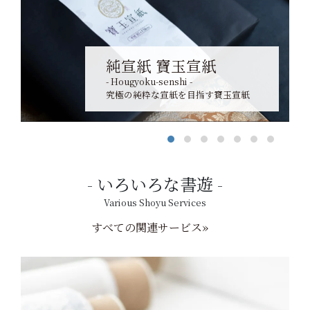
純宣紙 寶玉宣紙
- Hougyoku-senshi -
究極の純粋な宣紙を目指す寶玉宣紙
いろいろな書遊
Various Shoyu Services
すべての関連サービス»