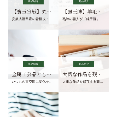
商品紹介
商品紹介
【寶玉宣紙】究極の純粋な宣紙を目指す寶玉宣紙
【鳳王牌】羊毛筆×濃墨での揮毫に最適な宣紙系画仙紙
安徽省涇県産の青檀皮・砂田稲藁・清らかな渓流水、熟練手漉き職人の卓越した手漉技術による最高級の純宣紙です。
熟練の職人が「純手漉」で漉きあげる書画紙。宣紙を好まれるお客様向けの棉料単宣に漉きあげました。
商品紹介
商品紹介
金属工芸品としての文鎮
大切な作品を残す作品保存商品
いつもの書空間に変化を与えてくれる、見ているだけで愉しくなる金属工芸品の文鎮をご紹介します。
大事な作品を保存する商品を取りまとめてご紹介ます。