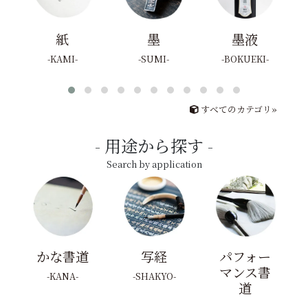
紙
墨
墨液
KAMI
SUMI
BOKUEKI
すべてのカテゴリ»
用途から探す
Search by application
かな書道
写経
パフォー
マンス書
KANA
SHAKYO
道