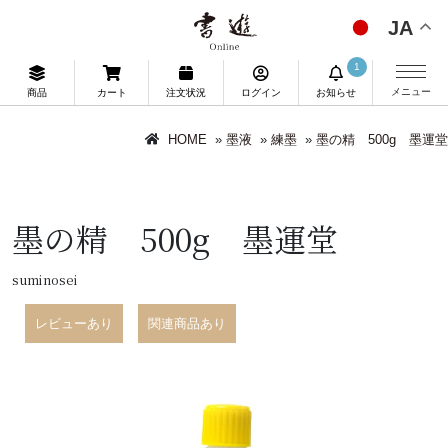
JA
1
メニュー
商品
カート
注文状況
ログイン
お知らせ
HOME
»
墨液
»
練墨
»
墨の精 500g 墨運堂
墨の精 500g 墨運堂
suminosei
レビューあり
関連商品あり