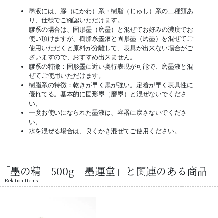
墨液には、膠（にかわ）系・樹脂（じゅし）系の二種類あ
り、仕様でご確認いただけます。
膠系の場合は、固形墨（磨墨）と混ぜてお好みの濃度でお
使い頂けますが、樹脂系墨液と固形墨（磨墨）を混ぜてご
使用いただくと原料が分離して、表具が出来ない場合がご
ざいますので、おすすめ出来ません。
膠系の特徴：固形墨に近い奥行表現が可能で、磨墨液と混
ぜてご使用いただけます。
樹脂系の特徴：乾きが早く黒が強い。定着が早く表具性に
優れてる。基本的に固形墨（磨墨）と混ぜないでくださ
い。
一度お使いになられた墨液は、容器に戻さないでくださ
い。
水を混ぜる場合は、良くかき混ぜてご使用ください。
「墨の精 500g 墨運堂」と関連のある商品
Relation Items