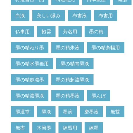
白液
美しい滲み
布書液
布書用
仏事用
抱雲
芳名用
墨の精
墨の精ねり墨
墨の精朱液
墨の精条幅用
墨の精水墨画用
墨の精青墨液
墨の精超濃墨
墨の精超濃墨液
墨の精濃墨液
墨の精墨液
墨んぼ
墨運堂
墨液
墨滴
磨墨液
無雙
無盡
木簡墨
練習用
練墨