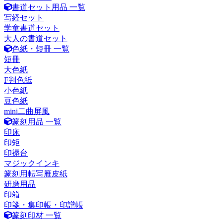
書道セット用品 一覧
写経セット
学童書道セット
大人の書道セット
色紙・短冊 一覧
短冊
大色紙
F判色紙
小色紙
豆色紙
mini二曲屏風
篆刻用品 一覧
印床
印矩
印褥台
マジックインキ
篆刻用転写雁皮紙
研磨用品
印箱
印箋・集印帳・印譜帳
篆刻印材 一覧