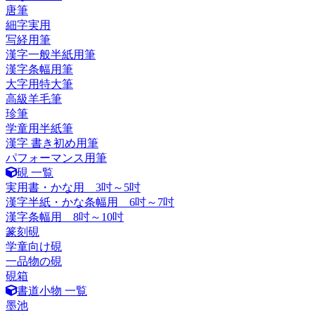
唐筆
細字実用
写経用筆
漢字一般半紙用筆
漢字条幅用筆
大字用特大筆
高級羊毛筆
珍筆
学童用半紙筆
漢字 書き初め用筆
パフォーマンス用筆
硯 一覧
実用書・かな用 3吋～5吋
漢字半紙・かな条幅用 6吋～7吋
漢字条幅用 8吋～10吋
篆刻硯
学童向け硯
一品物の硯
硯箱
書道小物 一覧
墨池