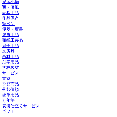
展示小物
額・屏風
表具用品
作品保存
筆ペン
便箋・葉書
慶事用品
和紙工芸品
扇子用品
文房具
画材用品
刻字用品
学校教材
サービス
書籍
季節商品
落款依頼
硬筆用品
万年筆
表装仕立てサービス
ギフト