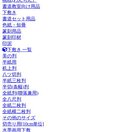
椀枕(わんちん）
書道教室向け用品
下敷き
書道セット用品
色紙・短冊
篆刻用品
篆刻印材
印泥
下敷き 一覧
美の判
半紙用
机上判
八ツ切判
半紙三枚判
半切(条幅)判
全紙判(聯落兼用)
全八尺判
全紙二枚判
全紙横二枚判
その他のサイズ
切売り用[10cm単位]
水墨画用下敷