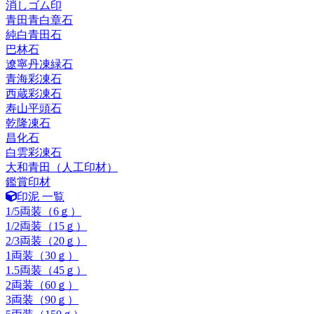
消しゴム印
青田青白章石
純白青田石
巴林石
遼寧丹凍緑石
青海彩凍石
西蔵彩凍石
寿山平頭石
乾隆凍石
昌化石
白雲彩凍石
大和青田（人工印材）
鑑賞印材
印泥 一覧
1/5両装（6ｇ）
1/2両装（15ｇ）
2/3両装（20ｇ）
1両装（30ｇ）
1.5両装（45ｇ）
2両装（60ｇ）
3両装（90ｇ）