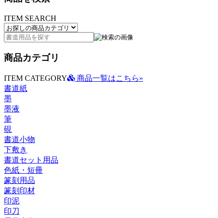
ITEM SEARCH
商品カテゴリ
ITEM CATEGORY
商品一覧はこちら»
書道紙
墨
墨液
筆
硯
書道小物
下敷き
書道セット用品
色紙・短冊
篆刻用品
篆刻印材
印泥
印刀