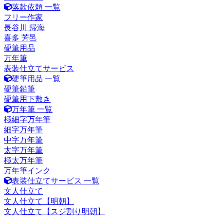
落款依頼 一覧
フリー作家
長谷川 帰海
喜多 芳邑
硬筆用品
万年筆
表装仕立てサービス
硬筆用品 一覧
硬筆鉛筆
硬筆用下敷き
万年筆 一覧
極細字万年筆
細字万年筆
中字万年筆
太字万年筆
極太万年筆
万年筆インク
表装仕立てサービス 一覧
文人仕立て
文人仕立て【明朝】
文人仕立て【スジ割り明朝】