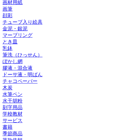
画材用紙
画筆
顔彩
チューブ入り絵具
金泥・銀泥
マーブリング
とき皿
乳鉢
筆洗（ひっせん）
ぼかし網
膠液・混合液
ドーサ液・明ばん
チャコペーパー
木炭
水筆ペン
水干胡粉
刻字用品
学校教材
サービス
書籍
季節商品