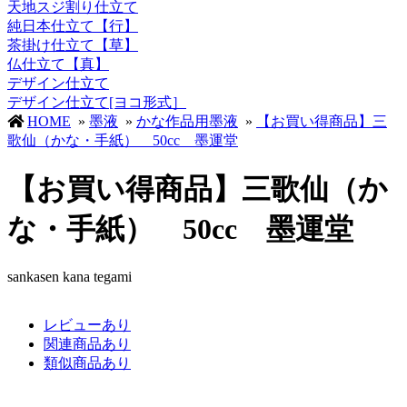
天地スジ割り仕立て
純日本仕立て【行】
茶掛け仕立て【草】
仏仕立て【真】
デザイン仕立て
デザイン仕立て[ヨコ形式］
HOME
»
墨液
»
かな作品用墨液
»
【お買い得商品】三
歌仙（かな・手紙） 50cc 墨運堂
【お買い得商品】三歌仙（か
な・手紙） 50cc 墨運堂
sankasen kana tegami
レビューあり
関連商品あり
類似商品あり