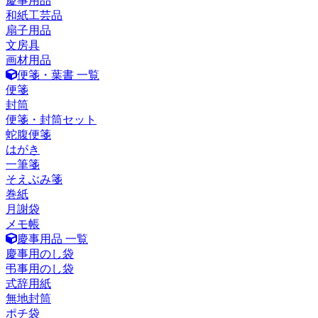
慶事用品
和紙工芸品
扇子用品
文房具
画材用品
便箋・葉書 一覧
便箋
封筒
便箋・封筒セット
蛇腹便箋
はがき
一筆箋
そえぶみ箋
巻紙
月謝袋
メモ帳
慶事用品 一覧
慶事用のし袋
弔事用のし袋
式辞用紙
無地封筒
ポチ袋