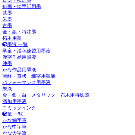
青墨・松煙墨
俳画・絵手紙用墨
茶墨
朱墨
古墨
金・銀・特殊墨
拓本用墨
墨液 一覧
学童・漢字練習用墨液
漢字作品用墨液
練墨
かな作品用墨液
写経・賞状・細字用墨液
パフォーマンス用墨液
朱液
金・銀・白・メタリック・布木用特殊墨
添加用墨液
コミックインク
筆 一覧
かな細字筆
かな中字筆
かな大字筆