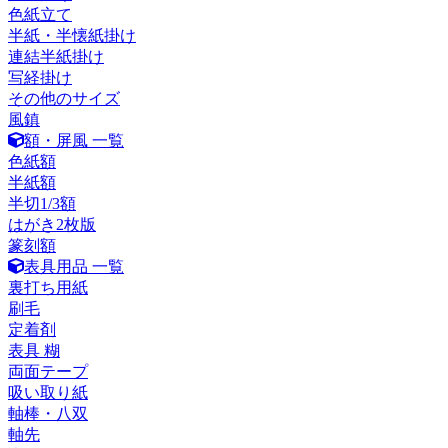
色紙立て
半紙・半懐紙掛け
連結半紙掛け
写経掛け
その他のサイズ
風鎮
額・屏風 一覧
色紙額
半紙額
半切1/3額
はがき2枚版
篆刻額
表具用品 一覧
裏打ち用紙
刷毛
定着剤
表具 糊
両面テープ
吸い取り紙
軸棒・八双
軸先