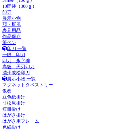
5両装（150ｇ）
10両装（300ｇ）
印刀
展示小物
額・屏風
表具用品
作品保存
筆ペン
印刀 一覧
一般 印刀
印刀 永字碑
高級 天刃印刀
濃州兼松印刀
展示小物 一覧
マグネットタペストリー
仮巻
豆色紙掛け
寸松庵掛け
短冊掛け
はがき掛け
はがき用フレーム
色紙掛け