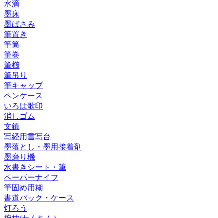
水滴
墨床
墨ばさみ
筆置き
筆筒
筆巻
筆櫛
筆吊り
筆キャップ
ペンケース
いろは歌印
消しゴム
文鎮
写経用書写台
墨落とし・墨用接着剤
墨磨り機
水書きシート・筆
ペーパーナイフ
筆固め用糊
書道バック・ケース
灯ろう