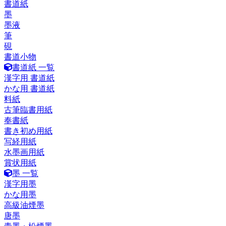
書道紙
墨
墨液
筆
硯
書道小物
書道紙 一覧
漢字用 書道紙
かな用 書道紙
料紙
古筆臨書用紙
奉書紙
書き初め用紙
写経用紙
水墨画用紙
賞状用紙
墨 一覧
漢字用墨
かな用墨
高級油煙墨
唐墨