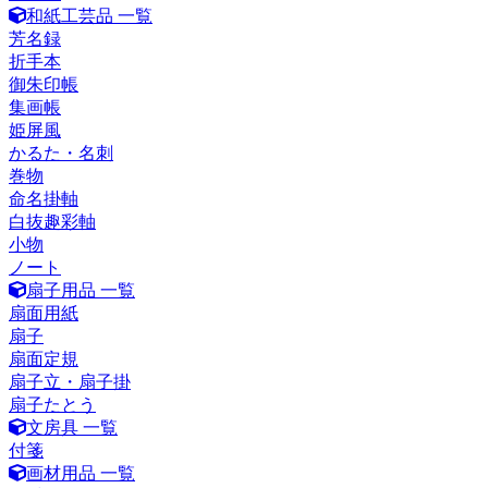
和紙工芸品 一覧
芳名録
折手本
御朱印帳
集画帳
姫屏風
かるた・名刺
巻物
命名掛軸
白抜趣彩軸
小物
ノート
扇子用品 一覧
扇面用紙
扇子
扇面定規
扇子立・扇子掛
扇子たとう
文房具 一覧
付箋
画材用品 一覧