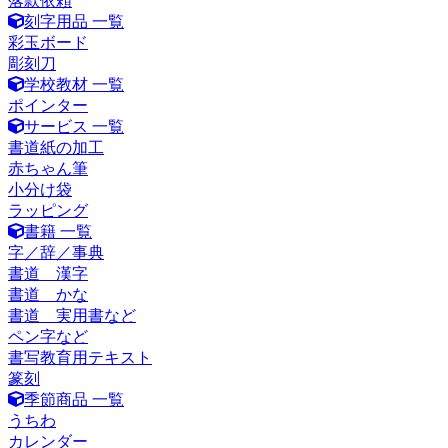
落款依頼
刻字用品 一覧
彩玉ボード
彫刻刀
学校教材 一覧
ポインター
サービス 一覧
書道紙の加工
赤ちゃん筆
小分け袋
ラッピング
書籍 一覧
字／辞／事典
書道 漢字
書道 かな
書道 実用書など
ペン字など
書写教育用テキスト
篆刻
季節商品 一覧
うちわ
カレンダー