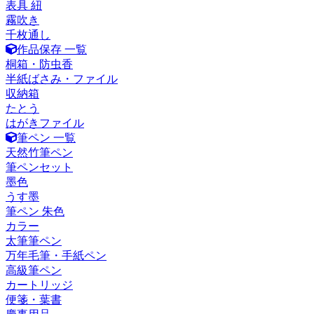
表具 紐
霧吹き
千枚通し
作品保存 一覧
桐箱・防虫香
半紙ばさみ・ファイル
収納箱
たとう
はがきファイル
筆ペン 一覧
天然竹筆ペン
筆ペンセット
墨色
うす墨
筆ペン 朱色
カラー
太筆筆ペン
万年毛筆・手紙ペン
高級筆ペン
カートリッジ
便箋・葉書