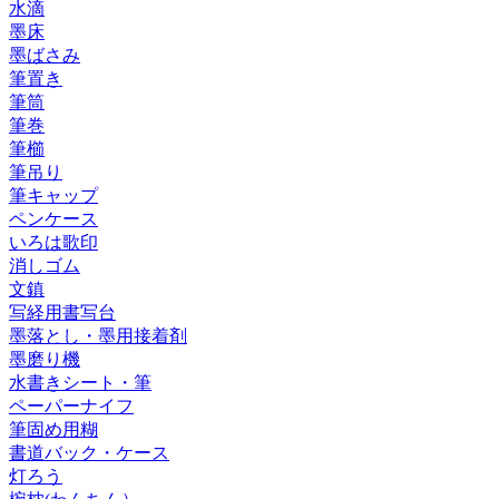
水滴
墨床
墨ばさみ
筆置き
筆筒
筆巻
筆櫛
筆吊り
筆キャップ
ペンケース
いろは歌印
消しゴム
文鎮
写経用書写台
墨落とし・墨用接着剤
墨磨り機
水書きシート・筆
ペーパーナイフ
筆固め用糊
書道バック・ケース
灯ろう