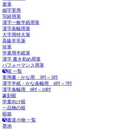
唐筆
細字実用
写経用筆
漢字一般半紙用筆
漢字条幅用筆
大字用特大筆
高級羊毛筆
珍筆
学童用半紙筆
漢字 書き初め用筆
パフォーマンス用筆
硯 一覧
実用書・かな用 3吋～5吋
漢字半紙・かな条幅用 6吋～7吋
漢字条幅用 8吋～10吋
篆刻硯
学童向け硯
一品物の硯
硯箱
書道小物 一覧
墨池