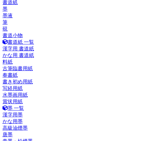
書道紙
墨
墨液
筆
硯
書道小物
書道紙 一覧
漢字用 書道紙
かな用 書道紙
料紙
古筆臨書用紙
奉書紙
書き初め用紙
写経用紙
水墨画用紙
賞状用紙
墨 一覧
漢字用墨
かな用墨
高級油煙墨
唐墨