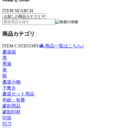
ITEM SEARCH
商品カテゴリ
ITEM CATEGORY
商品一覧はこちら»
書道紙
墨
墨液
筆
硯
書道小物
下敷き
書道セット用品
色紙・短冊
篆刻用品
篆刻印材
印泥
印刀