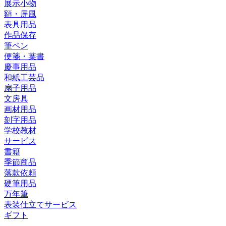
展示小物
額・屏風
表具用品
作品保存
筆ペン
便箋・葉書
慶事用品
和紙工芸品
扇子用品
文房具
画材用品
刻字用品
学校教材
サービス
書籍
季節商品
落款依頼
硬筆用品
万年筆
表装仕立てサービス
ギフト