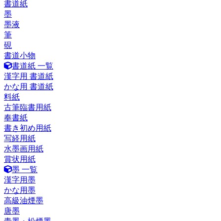
書道紙
墨
墨液
筆
硯
書道小物
書道紙 一覧
漢字用 書道紙
かな用 書道紙
料紙
古筆臨書用紙
奉書紙
書き初め用紙
写経用紙
水墨画用紙
賞状用紙
墨 一覧
漢字用墨
かな用墨
高級油煙墨
唐墨