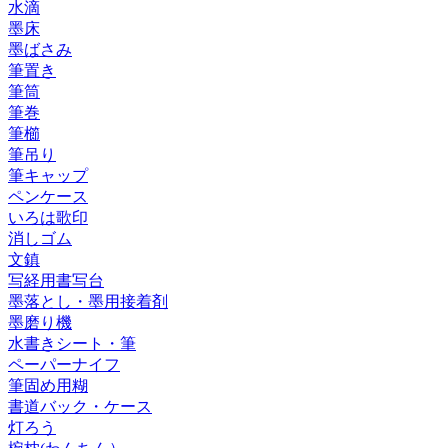
水滴
墨床
墨ばさみ
筆置き
筆筒
筆巻
筆櫛
筆吊り
筆キャップ
ペンケース
いろは歌印
消しゴム
文鎮
写経用書写台
墨落とし・墨用接着剤
墨磨り機
水書きシート・筆
ペーパーナイフ
筆固め用糊
書道バック・ケース
灯ろう