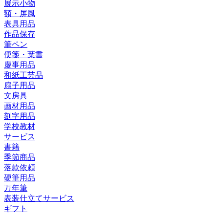
展示小物
額・屏風
表具用品
作品保存
筆ペン
便箋・葉書
慶事用品
和紙工芸品
扇子用品
文房具
画材用品
刻字用品
学校教材
サービス
書籍
季節商品
落款依頼
硬筆用品
万年筆
表装仕立てサービス
ギフト