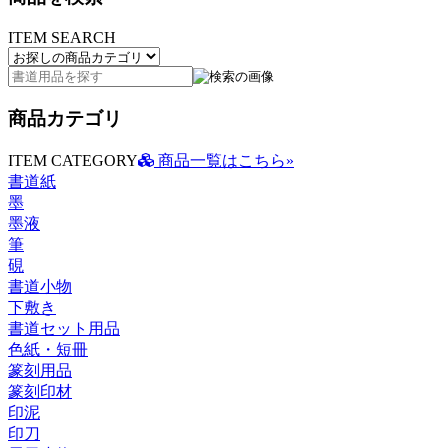
ITEM SEARCH
商品カテゴリ
ITEM CATEGORY
商品一覧はこちら»
書道紙
墨
墨液
筆
硯
書道小物
下敷き
書道セット用品
色紙・短冊
篆刻用品
篆刻印材
印泥
印刀