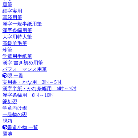
唐筆
細字実用
写経用筆
漢字一般半紙用筆
漢字条幅用筆
大字用特大筆
高級羊毛筆
珍筆
学童用半紙筆
漢字 書き初め用筆
パフォーマンス用筆
硯 一覧
実用書・かな用 3吋～5吋
漢字半紙・かな条幅用 6吋～7吋
漢字条幅用 8吋～10吋
篆刻硯
学童向け硯
一品物の硯
硯箱
書道小物 一覧
墨池