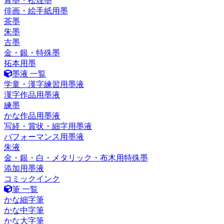
青墨・松煙墨
俳画・絵手紙用墨
茶墨
朱墨
古墨
金・銀・特殊墨
拓本用墨
墨液 一覧
学童・漢字練習用墨液
漢字作品用墨液
練墨
かな作品用墨液
写経・賞状・細字用墨液
パフォーマンス用墨液
朱液
金・銀・白・メタリック・布木用特殊墨
添加用墨液
コミックインク
筆 一覧
かな細字筆
かな中字筆
かな大字筆