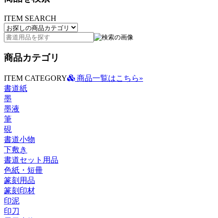
ITEM SEARCH
商品カテゴリ
ITEM CATEGORY
商品一覧はこちら»
書道紙
墨
墨液
筆
硯
書道小物
下敷き
書道セット用品
色紙・短冊
篆刻用品
篆刻印材
印泥
印刀