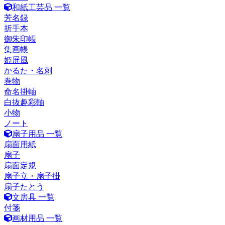
和紙工芸品 一覧
芳名録
折手本
御朱印帳
集画帳
姫屏風
かるた・名刺
巻物
命名掛軸
白抜趣彩軸
小物
ノート
扇子用品 一覧
扇面用紙
扇子
扇面定規
扇子立・扇子掛
扇子たとう
文房具 一覧
付箋
画材用品 一覧