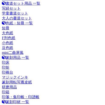
書道セット用品 一覧
写経セット
学童書道セット
大人の書道セット
色紙・短冊 一覧
短冊
大色紙
F判色紙
小色紙
豆色紙
mini二曲屏風
篆刻用品 一覧
印床
印矩
印褥台
マジックインキ
篆刻用転写雁皮紙
研磨用品
印箱
印箋・集印帳・印譜帳
篆刻印材 一覧