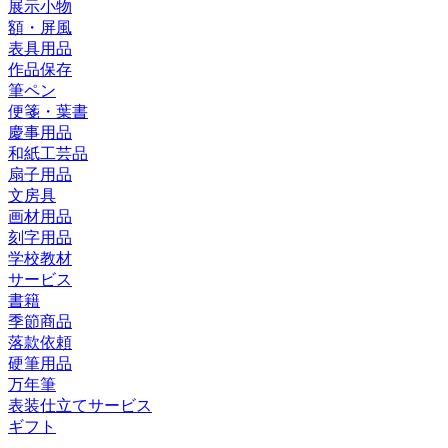
展示小物
額・屏風
表具用品
作品保存
筆ペン
便箋・葉書
慶事用品
和紙工芸品
扇子用品
文房具
画材用品
刻字用品
学校教材
サービス
書籍
季節商品
落款依頼
硬筆用品
万年筆
表装仕立てサービス
ギフト