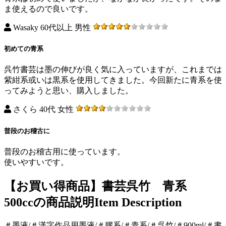
ま使えるので良いです。
Wasaky 60代以上 男性
初めての青系
呉竹書芸は墨の伸びが良く気に入っていますが、これまでは
紫紺系或いは黒系を使用してきました。今回新たに青系を使
ってみようと思い、購入しました。
さくら 40代 女性
普段のお稽古に
普段のお稽古用に使っています。
使いやすいです。
【お買い得商品】書芸呉竹 青系
500ccの商品説明
Item Description
＃墨液/＃漢字作品用墨液/＃膠系/＃青系/＃呉竹/＃900ml/＃書