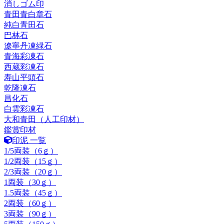
消しゴム印
青田青白章石
純白青田石
巴林石
遼寧丹凍緑石
青海彩凍石
西蔵彩凍石
寿山平頭石
乾隆凍石
昌化石
白雲彩凍石
大和青田（人工印材）
鑑賞印材
印泥 一覧
1/5両装（6ｇ）
1/2両装（15ｇ）
2/3両装（20ｇ）
1両装（30ｇ）
1.5両装（45ｇ）
2両装（60ｇ）
3両装（90ｇ）