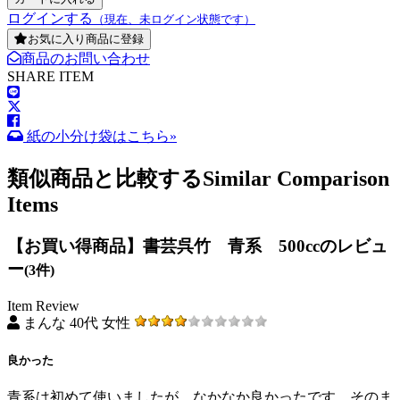
ログインする
（現在、未ログイン状態です）
お気に入り商品に登録
商品のお問い合わせ
SHARE ITEM
紙の小分け袋はこちら»
類似商品と比較する
Similar Comparison
Items
【お買い得商品】書芸呉竹 青系 500ccのレビュ
ー
(3件)
Item Review
まんな 40代 女性
良かった
青系は初めて使いましたが、なかなか良かったです。そのま