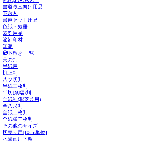
椀枕(わんちん）
書道教室向け用品
下敷き
書道セット用品
色紙・短冊
篆刻用品
篆刻印材
印泥
下敷き 一覧
美の判
半紙用
机上判
八ツ切判
半紙三枚判
半切(条幅)判
全紙判(聯落兼用)
全八尺判
全紙二枚判
全紙横二枚判
その他のサイズ
切売り用[10cm単位]
水墨画用下敷