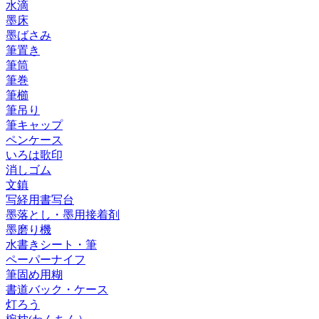
水滴
墨床
墨ばさみ
筆置き
筆筒
筆巻
筆櫛
筆吊り
筆キャップ
ペンケース
いろは歌印
消しゴム
文鎮
写経用書写台
墨落とし・墨用接着剤
墨磨り機
水書きシート・筆
ペーパーナイフ
筆固め用糊
書道バック・ケース
灯ろう