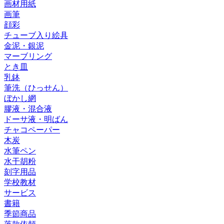
画材用紙
画筆
顔彩
チューブ入り絵具
金泥・銀泥
マーブリング
とき皿
乳鉢
筆洗（ひっせん）
ぼかし網
膠液・混合液
ドーサ液・明ばん
チャコペーパー
木炭
水筆ペン
水干胡粉
刻字用品
学校教材
サービス
書籍
季節商品