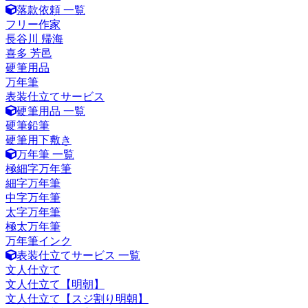
落款依頼 一覧
フリー作家
長谷川 帰海
喜多 芳邑
硬筆用品
万年筆
表装仕立てサービス
硬筆用品 一覧
硬筆鉛筆
硬筆用下敷き
万年筆 一覧
極細字万年筆
細字万年筆
中字万年筆
太字万年筆
極太万年筆
万年筆インク
表装仕立てサービス 一覧
文人仕立て
文人仕立て【明朝】
文人仕立て【スジ割り明朝】