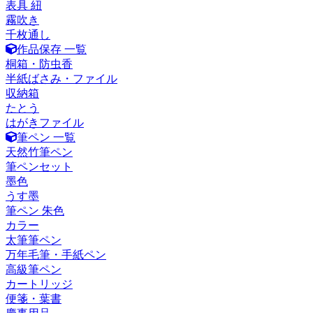
表具 紐
霧吹き
千枚通し
作品保存 一覧
桐箱・防虫香
半紙ばさみ・ファイル
収納箱
たとう
はがきファイル
筆ペン 一覧
天然竹筆ペン
筆ペンセット
墨色
うす墨
筆ペン 朱色
カラー
太筆筆ペン
万年毛筆・手紙ペン
高級筆ペン
カートリッジ
便箋・葉書