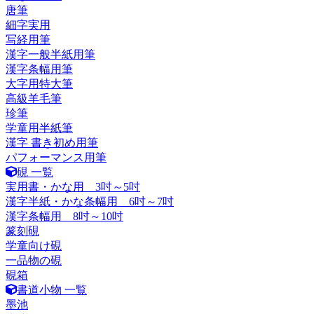
唐筆
細字実用
写経用筆
漢字一般半紙用筆
漢字条幅用筆
大字用特大筆
高級羊毛筆
珍筆
学童用半紙筆
漢字 書き初め用筆
パフォーマンス用筆
硯 一覧
実用書・かな用 3吋～5吋
漢字半紙・かな条幅用 6吋～7吋
漢字条幅用 8吋～10吋
篆刻硯
学童向け硯
一品物の硯
硯箱
書道小物 一覧
墨池