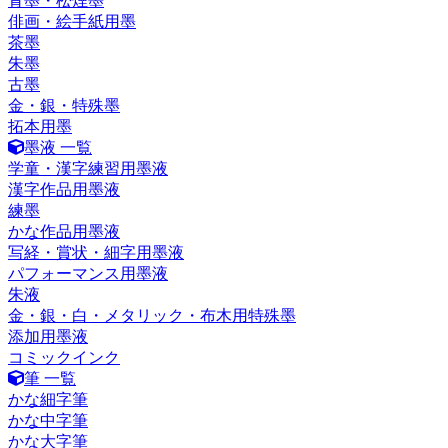
青墨・松煙墨
俳画・絵手紙用墨
茶墨
朱墨
古墨
金・銀・特殊墨
拓本用墨
墨液 一覧
学童・漢字練習用墨液
漢字作品用墨液
練墨
かな作品用墨液
写経・賞状・細字用墨液
パフォーマンス用墨液
朱液
金・銀・白・メタリック・布木用特殊墨
添加用墨液
コミックインク
筆 一覧
かな細字筆
かな中字筆
かな大字筆