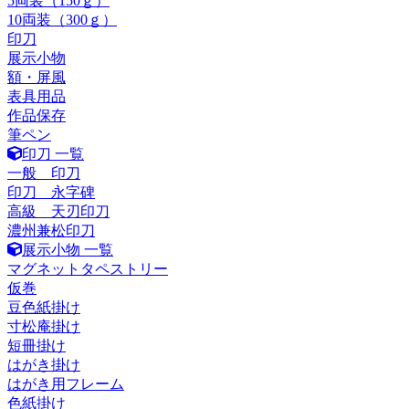
5両装（150ｇ）
10両装（300ｇ）
印刀
展示小物
額・屏風
表具用品
作品保存
筆ペン
印刀 一覧
一般 印刀
印刀 永字碑
高級 天刃印刀
濃州兼松印刀
展示小物 一覧
マグネットタペストリー
仮巻
豆色紙掛け
寸松庵掛け
短冊掛け
はがき掛け
はがき用フレーム
色紙掛け