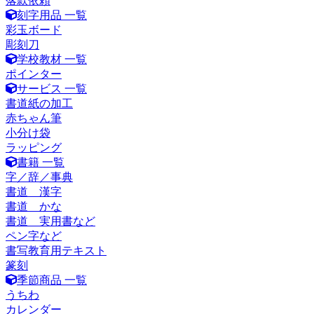
落款依頼
刻字用品 一覧
彩玉ボード
彫刻刀
学校教材 一覧
ポインター
サービス 一覧
書道紙の加工
赤ちゃん筆
小分け袋
ラッピング
書籍 一覧
字／辞／事典
書道 漢字
書道 かな
書道 実用書など
ペン字など
書写教育用テキスト
篆刻
季節商品 一覧
うちわ
カレンダー