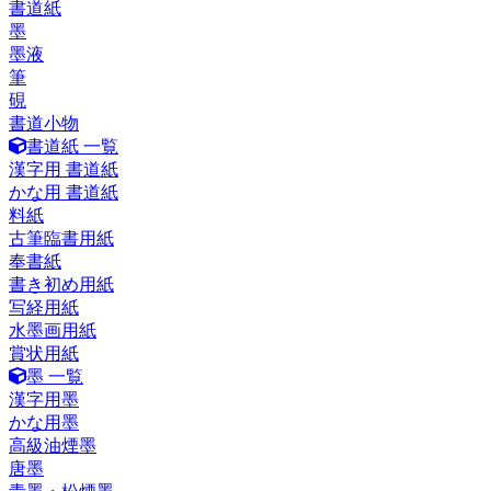
書道紙
墨
墨液
筆
硯
書道小物
書道紙 一覧
漢字用 書道紙
かな用 書道紙
料紙
古筆臨書用紙
奉書紙
書き初め用紙
写経用紙
水墨画用紙
賞状用紙
墨 一覧
漢字用墨
かな用墨
高級油煙墨
唐墨