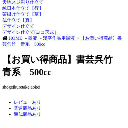
天地スジ割り仕立て
純日本仕立て【行】
茶掛け仕立て【草】
仏仕立て【真】
デザイン仕立て
デザイン仕立て[ヨコ形式］
HOME
»
墨液
»
漢字作品用墨液
»
【お買い得商品】書
芸呉竹 青系 500cc
【お買い得商品】書芸呉竹
青系 500cc
shogeikuretake aokei
レビューあり
関連商品あり
類似商品あり