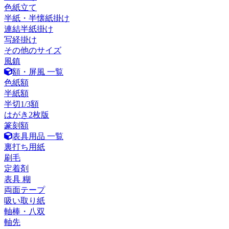
色紙立て
半紙・半懐紙掛け
連結半紙掛け
写経掛け
その他のサイズ
風鎮
額・屏風 一覧
色紙額
半紙額
半切1/3額
はがき2枚版
篆刻額
表具用品 一覧
裏打ち用紙
刷毛
定着剤
表具 糊
両面テープ
吸い取り紙
軸棒・八双
軸先