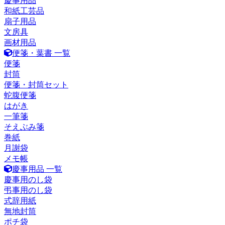
慶事用品
和紙工芸品
扇子用品
文房具
画材用品
便箋・葉書 一覧
便箋
封筒
便箋・封筒セット
蛇腹便箋
はがき
一筆箋
そえぶみ箋
巻紙
月謝袋
メモ帳
慶事用品 一覧
慶事用のし袋
弔事用のし袋
式辞用紙
無地封筒
ポチ袋