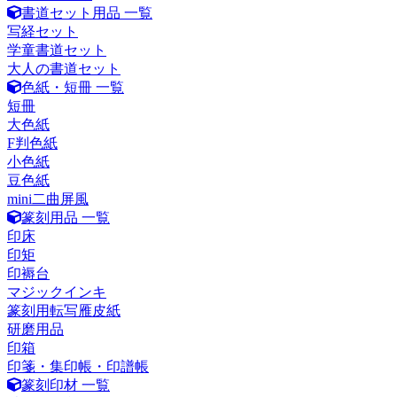
書道セット用品 一覧
写経セット
学童書道セット
大人の書道セット
色紙・短冊 一覧
短冊
大色紙
F判色紙
小色紙
豆色紙
mini二曲屏風
篆刻用品 一覧
印床
印矩
印褥台
マジックインキ
篆刻用転写雁皮紙
研磨用品
印箱
印箋・集印帳・印譜帳
篆刻印材 一覧