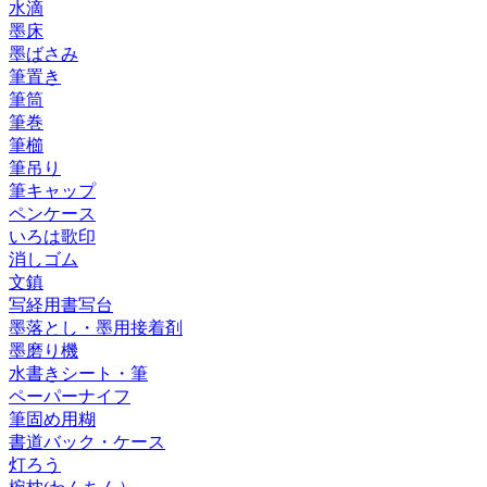
水滴
墨床
墨ばさみ
筆置き
筆筒
筆巻
筆櫛
筆吊り
筆キャップ
ペンケース
いろは歌印
消しゴム
文鎮
写経用書写台
墨落とし・墨用接着剤
墨磨り機
水書きシート・筆
ペーパーナイフ
筆固め用糊
書道バック・ケース
灯ろう