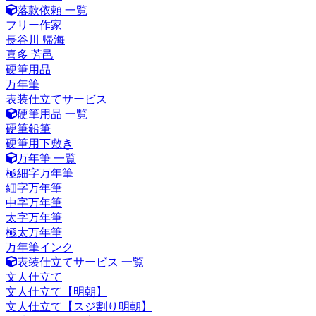
落款依頼 一覧
フリー作家
長谷川 帰海
喜多 芳邑
硬筆用品
万年筆
表装仕立てサービス
硬筆用品 一覧
硬筆鉛筆
硬筆用下敷き
万年筆 一覧
極細字万年筆
細字万年筆
中字万年筆
太字万年筆
極太万年筆
万年筆インク
表装仕立てサービス 一覧
文人仕立て
文人仕立て【明朝】
文人仕立て【スジ割り明朝】