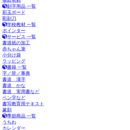
落款依頼
刻字用品 一覧
彩玉ボード
彫刻刀
学校教材 一覧
ポインター
サービス 一覧
書道紙の加工
赤ちゃん筆
小分け袋
ラッピング
書籍 一覧
字／辞／事典
書道 漢字
書道 かな
書道 実用書など
ペン字など
書写教育用テキスト
篆刻
季節商品 一覧
うちわ
カレンダー