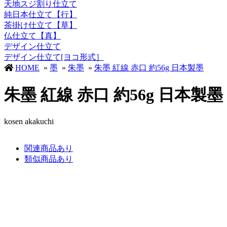
天地スジ割り仕立て
純日本仕立て【行】
茶掛け仕立て【草】
仏仕立て【真】
デザイン仕立て
デザイン仕立て[ヨコ形式］
HOME
»
墨
»
朱墨
»
朱墨 紅線 赤口 約56g 日本製墨
朱墨 紅線 赤口 約56g 日本製墨
kosen akakuchi
関連商品あり
類似商品あり