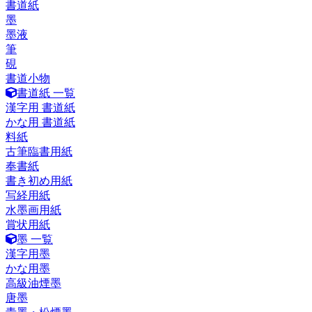
書道紙
墨
墨液
筆
硯
書道小物
書道紙 一覧
漢字用 書道紙
かな用 書道紙
料紙
古筆臨書用紙
奉書紙
書き初め用紙
写経用紙
水墨画用紙
賞状用紙
墨 一覧
漢字用墨
かな用墨
高級油煙墨
唐墨