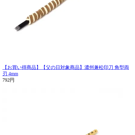
【お買い得商品】【父の日対象商品】濃州兼松印刀 角型両
刃 4mm
792円