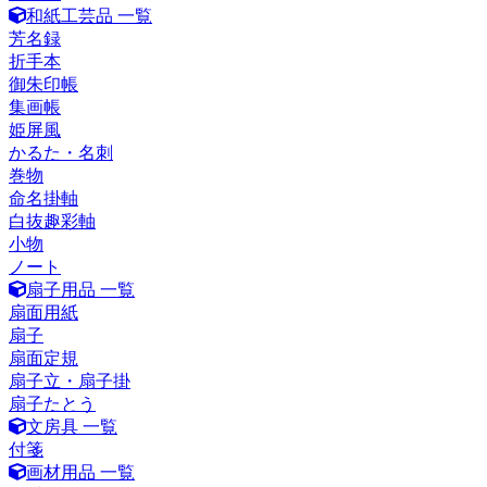
和紙工芸品 一覧
芳名録
折手本
御朱印帳
集画帳
姫屏風
かるた・名刺
巻物
命名掛軸
白抜趣彩軸
小物
ノート
扇子用品 一覧
扇面用紙
扇子
扇面定規
扇子立・扇子掛
扇子たとう
文房具 一覧
付箋
画材用品 一覧