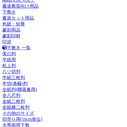
椀枕(わんちん）
書道教室向け用品
下敷き
書道セット用品
色紙・短冊
篆刻用品
篆刻印材
印泥
下敷き 一覧
美の判
半紙用
机上判
八ツ切判
半紙三枚判
半切(条幅)判
全紙判(聯落兼用)
全八尺判
全紙二枚判
全紙横二枚判
その他のサイズ
切売り用[10cm単位]
水墨画用下敷