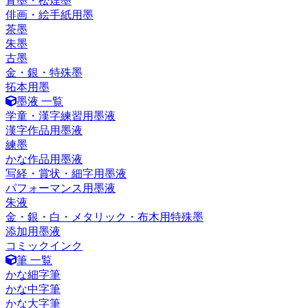
青墨・松煙墨
俳画・絵手紙用墨
茶墨
朱墨
古墨
金・銀・特殊墨
拓本用墨
墨液 一覧
学童・漢字練習用墨液
漢字作品用墨液
練墨
かな作品用墨液
写経・賞状・細字用墨液
パフォーマンス用墨液
朱液
金・銀・白・メタリック・布木用特殊墨
添加用墨液
コミックインク
筆 一覧
かな細字筆
かな中字筆
かな大字筆