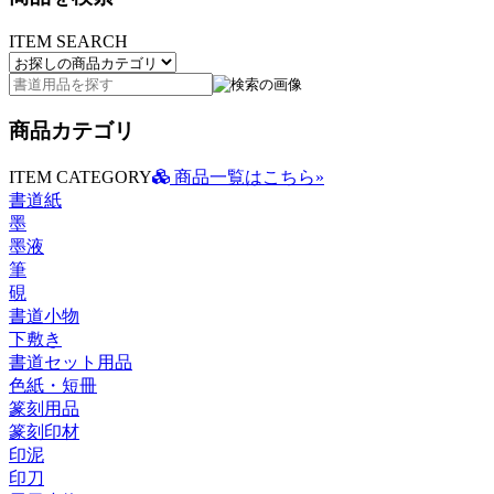
ITEM SEARCH
商品カテゴリ
ITEM CATEGORY
商品一覧はこちら»
書道紙
墨
墨液
筆
硯
書道小物
下敷き
書道セット用品
色紙・短冊
篆刻用品
篆刻印材
印泥
印刀