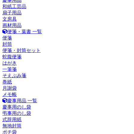
慶事用品
和紙工芸品
扇子用品
文房具
画材用品
便箋・葉書 一覧
便箋
封筒
便箋・封筒セット
蛇腹便箋
はがき
一筆箋
そえぶみ箋
巻紙
月謝袋
メモ帳
慶事用品 一覧
慶事用のし袋
弔事用のし袋
式辞用紙
無地封筒
ポチ袋