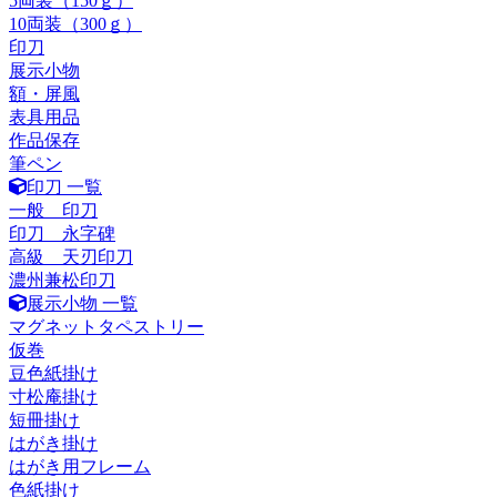
5両装（150ｇ）
10両装（300ｇ）
印刀
展示小物
額・屏風
表具用品
作品保存
筆ペン
印刀 一覧
一般 印刀
印刀 永字碑
高級 天刃印刀
濃州兼松印刀
展示小物 一覧
マグネットタペストリー
仮巻
豆色紙掛け
寸松庵掛け
短冊掛け
はがき掛け
はがき用フレーム
色紙掛け