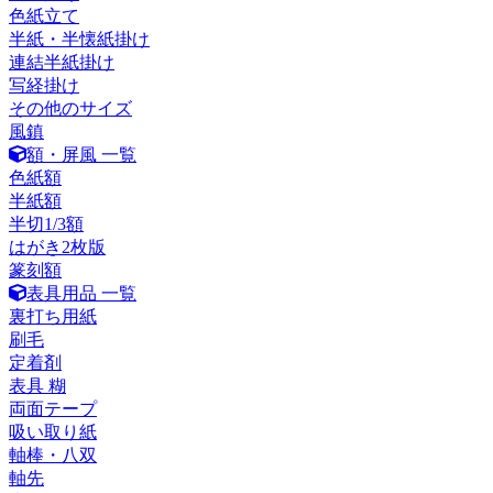
色紙立て
半紙・半懐紙掛け
連結半紙掛け
写経掛け
その他のサイズ
風鎮
額・屏風 一覧
色紙額
半紙額
半切1/3額
はがき2枚版
篆刻額
表具用品 一覧
裏打ち用紙
刷毛
定着剤
表具 糊
両面テープ
吸い取り紙
軸棒・八双
軸先