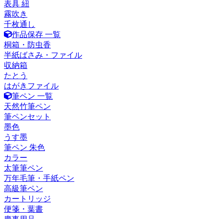
表具 紐
霧吹き
千枚通し
作品保存 一覧
桐箱・防虫香
半紙ばさみ・ファイル
収納箱
たとう
はがきファイル
筆ペン 一覧
天然竹筆ペン
筆ペンセット
墨色
うす墨
筆ペン 朱色
カラー
太筆筆ペン
万年毛筆・手紙ペン
高級筆ペン
カートリッジ
便箋・葉書