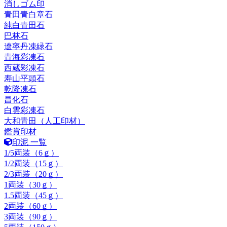
消しゴム印
青田青白章石
純白青田石
巴林石
遼寧丹凍緑石
青海彩凍石
西蔵彩凍石
寿山平頭石
乾隆凍石
昌化石
白雲彩凍石
大和青田（人工印材）
鑑賞印材
印泥 一覧
1/5両装（6ｇ）
1/2両装（15ｇ）
2/3両装（20ｇ）
1両装（30ｇ）
1.5両装（45ｇ）
2両装（60ｇ）
3両装（90ｇ）