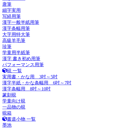
唐筆
細字実用
写経用筆
漢字一般半紙用筆
漢字条幅用筆
大字用特大筆
高級羊毛筆
珍筆
学童用半紙筆
漢字 書き初め用筆
パフォーマンス用筆
硯 一覧
実用書・かな用 3吋～5吋
漢字半紙・かな条幅用 6吋～7吋
漢字条幅用 8吋～10吋
篆刻硯
学童向け硯
一品物の硯
硯箱
書道小物 一覧
墨池