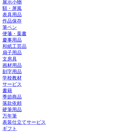
展示小物
額・屏風
表具用品
作品保存
筆ペン
便箋・葉書
慶事用品
和紙工芸品
扇子用品
文房具
画材用品
刻字用品
学校教材
サービス
書籍
季節商品
落款依頼
硬筆用品
万年筆
表装仕立てサービス
ギフト