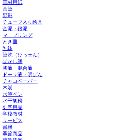
画材用紙
画筆
顔彩
チューブ入り絵具
金泥・銀泥
マーブリング
とき皿
乳鉢
筆洗（ひっせん）
ぼかし網
膠液・混合液
ドーサ液・明ばん
チャコペーパー
木炭
水筆ペン
水干胡粉
刻字用品
学校教材
サービス
書籍
季節商品