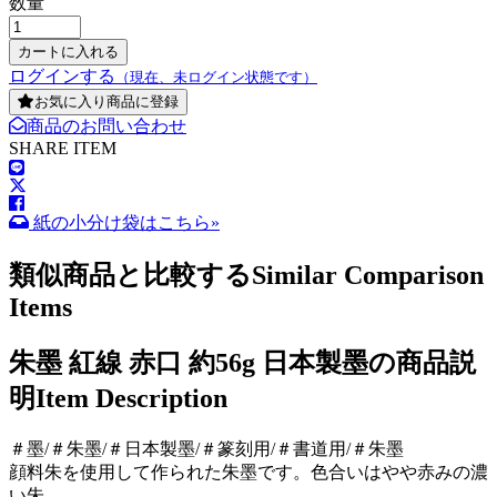
数量
ログインする
（現在、未ログイン状態です）
お気に入り商品に登録
商品のお問い合わせ
SHARE ITEM
紙の小分け袋はこちら»
類似商品と比較する
Similar Comparison
Items
朱墨 紅線 赤口 約56g 日本製墨の商品説
明
Item Description
＃墨/＃朱墨/＃日本製墨/＃篆刻用/＃書道用/＃朱墨
顔料朱を使用して作られた朱墨です。色合いはやや赤みの濃
い朱。