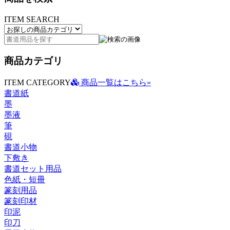
ITEM SEARCH
商品カテゴリ
ITEM CATEGORY
商品一覧はこちら»
書道紙
墨
墨液
筆
硯
書道小物
下敷き
書道セット用品
色紙・短冊
篆刻用品
篆刻印材
印泥
印刀