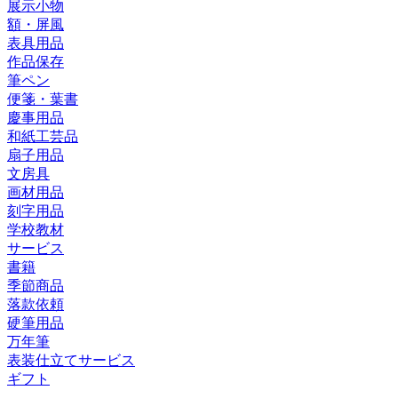
展示小物
額・屏風
表具用品
作品保存
筆ペン
便箋・葉書
慶事用品
和紙工芸品
扇子用品
文房具
画材用品
刻字用品
学校教材
サービス
書籍
季節商品
落款依頼
硬筆用品
万年筆
表装仕立てサービス
ギフト