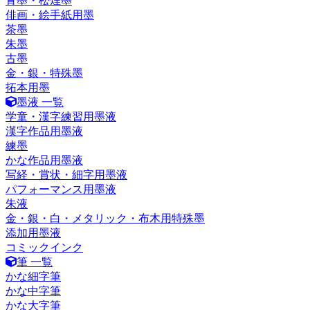
青墨・松煙墨
俳画・絵手紙用墨
茶墨
朱墨
古墨
金・銀・特殊墨
拓本用墨
墨液 一覧
学童・漢字練習用墨液
漢字作品用墨液
練墨
かな作品用墨液
写経・賞状・細字用墨液
パフォーマンス用墨液
朱液
金・銀・白・メタリック・布木用特殊墨
添加用墨液
コミックインク
筆 一覧
かな細字筆
かな中字筆
かな大字筆