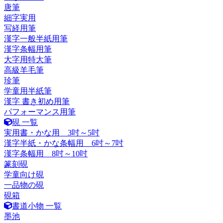
唐筆
細字実用
写経用筆
漢字一般半紙用筆
漢字条幅用筆
大字用特大筆
高級羊毛筆
珍筆
学童用半紙筆
漢字 書き初め用筆
パフォーマンス用筆
硯 一覧
実用書・かな用 3吋～5吋
漢字半紙・かな条幅用 6吋～7吋
漢字条幅用 8吋～10吋
篆刻硯
学童向け硯
一品物の硯
硯箱
書道小物 一覧
墨池