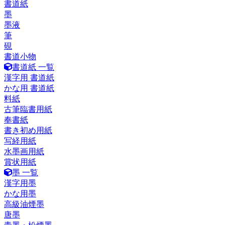
書道紙
墨
墨液
筆
硯
書道小物
書道紙 一覧
漢字用 書道紙
かな用 書道紙
料紙
古筆臨書用紙
奉書紙
書き初め用紙
写経用紙
水墨画用紙
賞状用紙
墨 一覧
漢字用墨
かな用墨
高級油煙墨
唐墨