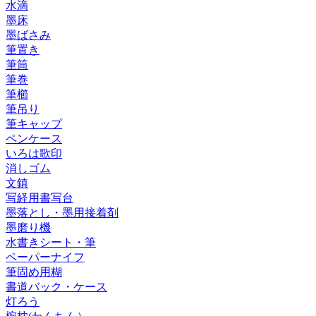
水滴
墨床
墨ばさみ
筆置き
筆筒
筆巻
筆櫛
筆吊り
筆キャップ
ペンケース
いろは歌印
消しゴム
文鎮
写経用書写台
墨落とし・墨用接着剤
墨磨り機
水書きシート・筆
ペーパーナイフ
筆固め用糊
書道バック・ケース
灯ろう