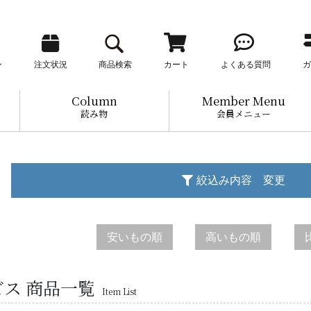
ン
注文状況
商品検索
カート
よくある質問
ガ
Column
Member Menu
読み物
会員メニュー
絞込み内容 変更
安いもの順
高いもの順
ス 商品一覧
Item List