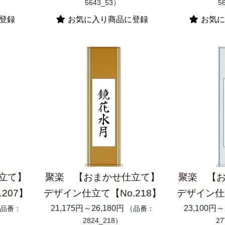
5643_53）
5
登録
お気に入り商品に登録
お気に
立て】
聚楽 【おまかせ仕立て】
聚楽 【
207】
デザイン仕立て【No.218】
デザイン仕立
21,175円～26,180円
23,100円～
品番：
（品番：
2824_218）
27