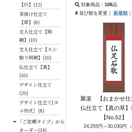
【行】(12)
対象商品：
106
品
茶掛け仕立て
並び順を変更｜
新着順
【草】(8)
文人仕立て【明
朝】(10)
文人仕立て【スジ
割り明朝】(10)
仏仕立て【真】
(16)
デザイン仕立て
(20)
聚楽 【おまかせ仕
デザイン仕立て[ヨ
仏仕立て【真の草】
コ形式］(8)
【No.52】
「ご依頼タイプ」から
24,255円～30,030円
（
オーダー(34)