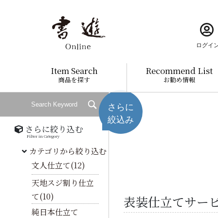
ログイ
Item Search
Recommend List
商品を探す
お勧め情報
さらに
絞込み
さらに絞り込む
Filter in Category
カテゴリから絞り込む
文人仕立て(12)
天地スジ割り仕立
て(10)
表装仕立てサービ
純日本仕立て