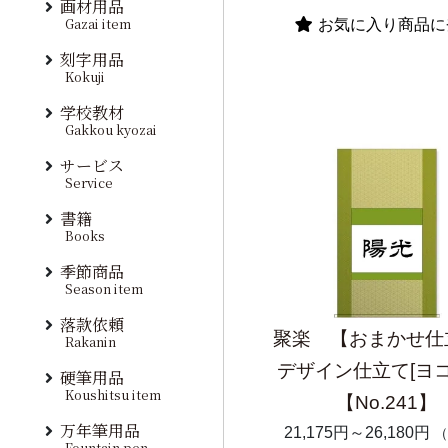
画材用品
Gazai item
お気に入り商品に
刻字用品
Kokuji
学校教材
Gakkou kyozai
サービス
Service
書籍
Books
季節商品
Season item
落款依頼
聚楽 【おまかせ仕
Rakanin
デザイン仕立て[ヨコ
硬筆用品
Koushitsu item
【No.241】
万年筆用品
21,175円～26,180円
（
Fountain pen