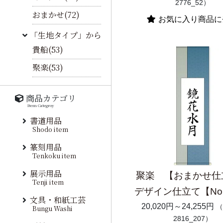
2776_52）
おまかせ(72)
お気に入り商品に
「生地タイプ」から
貴船(53)
聚楽(53)
商品カテゴリ
Item Categroy
書道用品
Shodo item
篆刻用品
Tenkoku item
展示用品
聚楽 【おまかせ仕
Tenji item
デザイン仕立て【No.
文具・和紙工芸
20,020円～24,255円
（
Bungu Washi
2816_207）