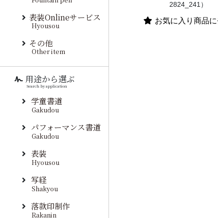
2824_241）
表装Onlineサービス
お気に入り商品に
Hyousou
その他
Other item
用途から選ぶ
Search by application
学童書道
Gakudou
パフォーマンス書道
Gakudou
表装
Hyousou
写経
Shakyou
落款印制作
Rakanin