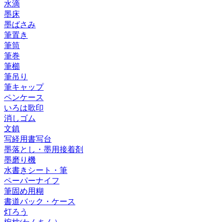
水滴
墨床
墨ばさみ
筆置き
筆筒
筆巻
筆櫛
筆吊り
筆キャップ
ペンケース
いろは歌印
消しゴム
文鎮
写経用書写台
墨落とし・墨用接着剤
墨磨り機
水書きシート・筆
ペーパーナイフ
筆固め用糊
書道バック・ケース
灯ろう