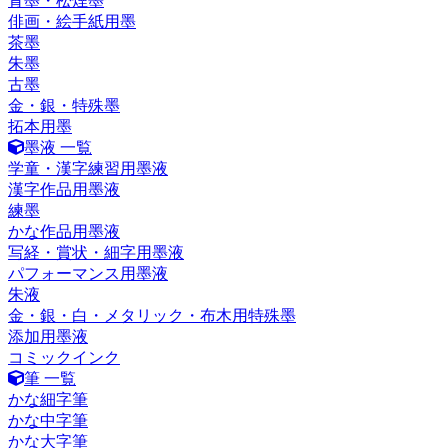
青墨・松煙墨
俳画・絵手紙用墨
茶墨
朱墨
古墨
金・銀・特殊墨
拓本用墨
墨液 一覧
学童・漢字練習用墨液
漢字作品用墨液
練墨
かな作品用墨液
写経・賞状・細字用墨液
パフォーマンス用墨液
朱液
金・銀・白・メタリック・布木用特殊墨
添加用墨液
コミックインク
筆 一覧
かな細字筆
かな中字筆
かな大字筆