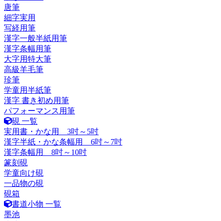
唐筆
細字実用
写経用筆
漢字一般半紙用筆
漢字条幅用筆
大字用特大筆
高級羊毛筆
珍筆
学童用半紙筆
漢字 書き初め用筆
パフォーマンス用筆
硯 一覧
実用書・かな用 3吋～5吋
漢字半紙・かな条幅用 6吋～7吋
漢字条幅用 8吋～10吋
篆刻硯
学童向け硯
一品物の硯
硯箱
書道小物 一覧
墨池