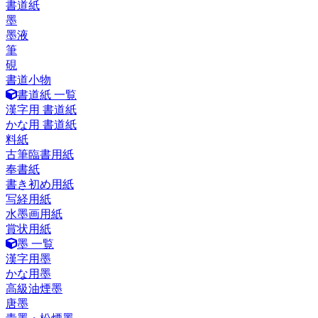
書道紙
墨
墨液
筆
硯
書道小物
書道紙 一覧
漢字用 書道紙
かな用 書道紙
料紙
古筆臨書用紙
奉書紙
書き初め用紙
写経用紙
水墨画用紙
賞状用紙
墨 一覧
漢字用墨
かな用墨
高級油煙墨
唐墨