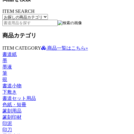
ITEM SEARCH
商品カテゴリ
ITEM CATEGORY
商品一覧はこちら»
書道紙
墨
墨液
筆
硯
書道小物
下敷き
書道セット用品
色紙・短冊
篆刻用品
篆刻印材
印泥
印刀