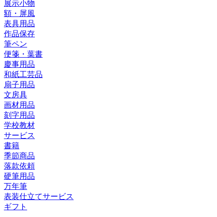
展示小物
額・屏風
表具用品
作品保存
筆ペン
便箋・葉書
慶事用品
和紙工芸品
扇子用品
文房具
画材用品
刻字用品
学校教材
サービス
書籍
季節商品
落款依頼
硬筆用品
万年筆
表装仕立てサービス
ギフト