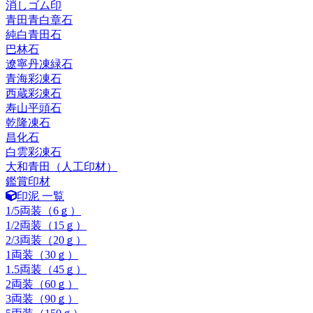
消しゴム印
青田青白章石
純白青田石
巴林石
遼寧丹凍緑石
青海彩凍石
西蔵彩凍石
寿山平頭石
乾隆凍石
昌化石
白雲彩凍石
大和青田（人工印材）
鑑賞印材
印泥 一覧
1/5両装（6ｇ）
1/2両装（15ｇ）
2/3両装（20ｇ）
1両装（30ｇ）
1.5両装（45ｇ）
2両装（60ｇ）
3両装（90ｇ）