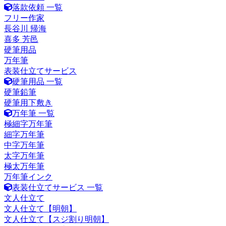
落款依頼 一覧
フリー作家
長谷川 帰海
喜多 芳邑
硬筆用品
万年筆
表装仕立てサービス
硬筆用品 一覧
硬筆鉛筆
硬筆用下敷き
万年筆 一覧
極細字万年筆
細字万年筆
中字万年筆
太字万年筆
極太万年筆
万年筆インク
表装仕立てサービス 一覧
文人仕立て
文人仕立て【明朝】
文人仕立て【スジ割り明朝】