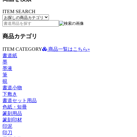
ITEM SEARCH
商品カテゴリ
ITEM CATEGORY
商品一覧はこちら»
書道紙
墨
墨液
筆
硯
書道小物
下敷き
書道セット用品
色紙・短冊
篆刻用品
篆刻印材
印泥
印刀