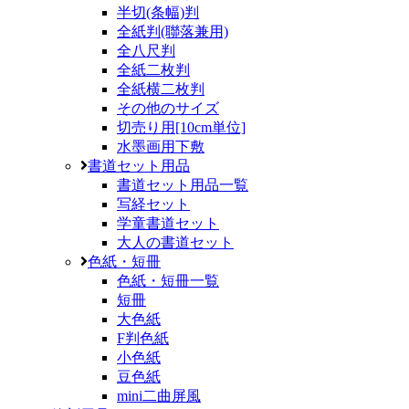
半切(条幅)判
全紙判(聯落兼用)
全八尺判
全紙二枚判
全紙横二枚判
その他のサイズ
切売り用[10cm単位]
水墨画用下敷
書道セット用品
書道セット用品一覧
写経セット
学童書道セット
大人の書道セット
色紙・短冊
色紙・短冊一覧
短冊
大色紙
F判色紙
小色紙
豆色紙
mini二曲屏風