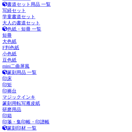
書道セット用品 一覧
写経セット
学童書道セット
大人の書道セット
色紙・短冊 一覧
短冊
大色紙
F判色紙
小色紙
豆色紙
mini二曲屏風
篆刻用品 一覧
印床
印矩
印褥台
マジックインキ
篆刻用転写雁皮紙
研磨用品
印箱
印箋・集印帳・印譜帳
篆刻印材 一覧