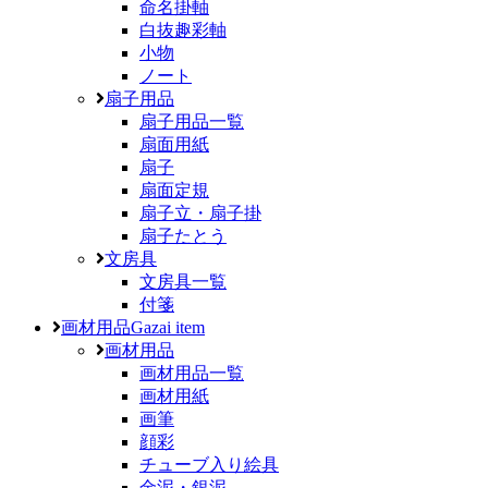
命名掛軸
白抜趣彩軸
小物
ノート
扇子用品
扇子用品一覧
扇面用紙
扇子
扇面定規
扇子立・扇子掛
扇子たとう
文房具
文房具一覧
付箋
画材用品
Gazai item
画材用品
画材用品一覧
画材用紙
画筆
顔彩
チューブ入り絵具
金泥・銀泥