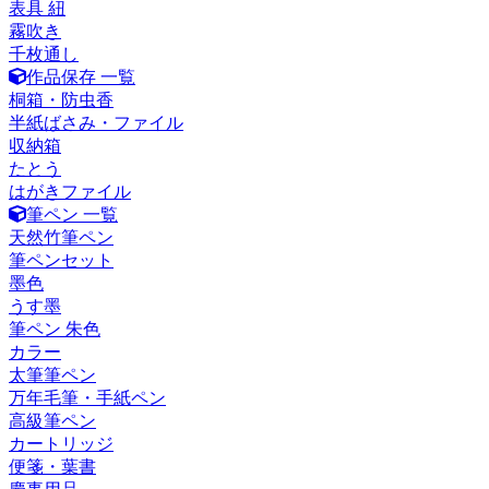
表具 紐
霧吹き
千枚通し
作品保存 一覧
桐箱・防虫香
半紙ばさみ・ファイル
収納箱
たとう
はがきファイル
筆ペン 一覧
天然竹筆ペン
筆ペンセット
墨色
うす墨
筆ペン 朱色
カラー
太筆筆ペン
万年毛筆・手紙ペン
高級筆ペン
カートリッジ
便箋・葉書