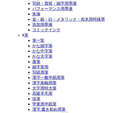
写経・賞状・細字用墨液
パフォーマンス用墨液
朱液
金・銀・白・メタリック・布木用特殊墨
添加用墨液
コミックインク
筆
筆一覧
かな細字筆
かな中字筆
かな大字筆
唐筆
細字実用
写経用筆
漢字一般半紙用筆
漢字条幅用筆
大字用特大筆
高級羊毛筆
珍筆
学童用半紙筆
漢字 書き初め用筆