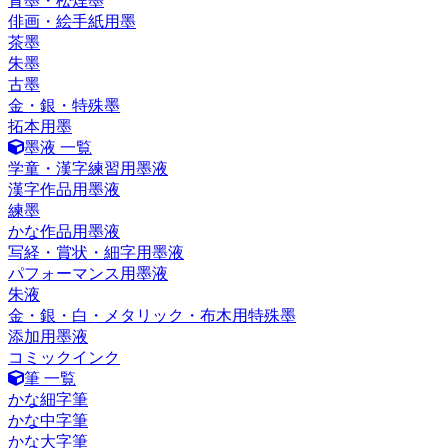
青墨・松煙墨
俳画・絵手紙用墨
茶墨
朱墨
古墨
金・銀・特殊墨
拓本用墨
墨液 一覧
学童・漢字練習用墨液
漢字作品用墨液
練墨
かな作品用墨液
写経・賞状・細字用墨液
パフォーマンス用墨液
朱液
金・銀・白・メタリック・布木用特殊墨
添加用墨液
コミックインク
筆 一覧
かな細字筆
かな中字筆
かな大字筆