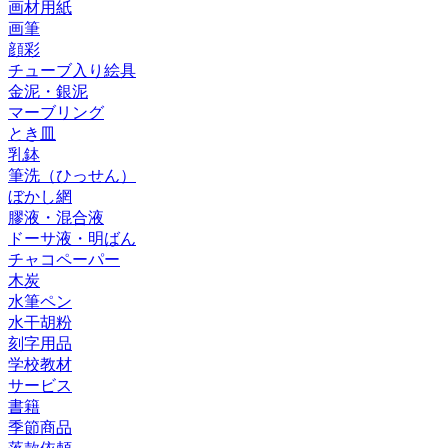
画材用紙
画筆
顔彩
チューブ入り絵具
金泥・銀泥
マーブリング
とき皿
乳鉢
筆洗（ひっせん）
ぼかし網
膠液・混合液
ドーサ液・明ばん
チャコペーパー
木炭
水筆ペン
水干胡粉
刻字用品
学校教材
サービス
書籍
季節商品