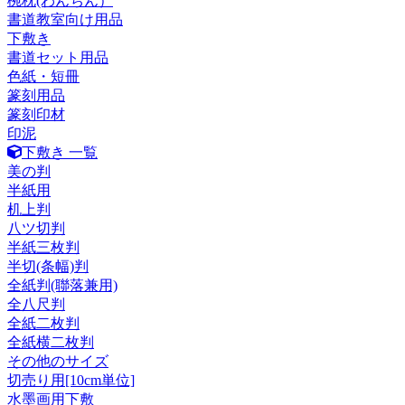
椀枕(わんちん）
書道教室向け用品
下敷き
書道セット用品
色紙・短冊
篆刻用品
篆刻印材
印泥
下敷き 一覧
美の判
半紙用
机上判
八ツ切判
半紙三枚判
半切(条幅)判
全紙判(聯落兼用)
全八尺判
全紙二枚判
全紙横二枚判
その他のサイズ
切売り用[10cm単位]
水墨画用下敷