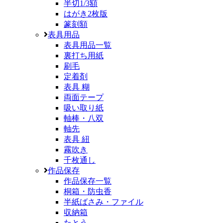
半切1/3額
はがき2枚版
篆刻額
表具用品
表具用品一覧
裏打ち用紙
刷毛
定着剤
表具 糊
両面テープ
吸い取り紙
軸棒・八双
軸先
表具 紐
霧吹き
千枚通し
作品保存
作品保存一覧
桐箱・防虫香
半紙ばさみ・ファイル
収納箱
たとう