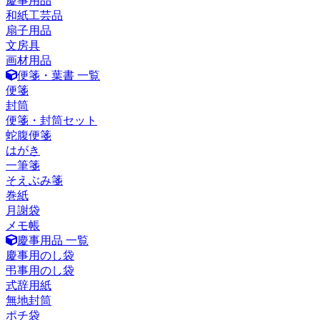
慶事用品
和紙工芸品
扇子用品
文房具
画材用品
便箋・葉書 一覧
便箋
封筒
便箋・封筒セット
蛇腹便箋
はがき
一筆箋
そえぶみ箋
巻紙
月謝袋
メモ帳
慶事用品 一覧
慶事用のし袋
弔事用のし袋
式辞用紙
無地封筒
ポチ袋