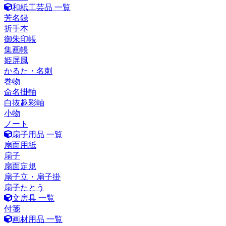
和紙工芸品 一覧
芳名録
折手本
御朱印帳
集画帳
姫屏風
かるた・名刺
巻物
命名掛軸
白抜趣彩軸
小物
ノート
扇子用品 一覧
扇面用紙
扇子
扇面定規
扇子立・扇子掛
扇子たとう
文房具 一覧
付箋
画材用品 一覧