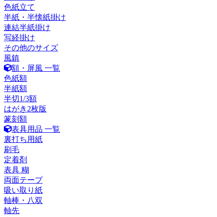
色紙立て
半紙・半懐紙掛け
連結半紙掛け
写経掛け
その他のサイズ
風鎮
額・屏風 一覧
色紙額
半紙額
半切1/3額
はがき2枚版
篆刻額
表具用品 一覧
裏打ち用紙
刷毛
定着剤
表具 糊
両面テープ
吸い取り紙
軸棒・八双
軸先