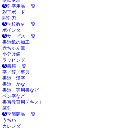
落款依頼
刻字用品 一覧
彩玉ボード
彫刻刀
学校教材 一覧
ポインター
サービス 一覧
書道紙の加工
赤ちゃん筆
小分け袋
ラッピング
書籍 一覧
字／辞／事典
書道 漢字
書道 かな
書道 実用書など
ペン字など
書写教育用テキスト
篆刻
季節商品 一覧
うちわ
カレンダー