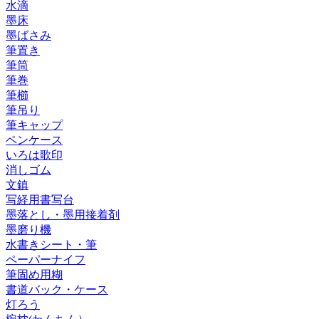
水滴
墨床
墨ばさみ
筆置き
筆筒
筆巻
筆櫛
筆吊り
筆キャップ
ペンケース
いろは歌印
消しゴム
文鎮
写経用書写台
墨落とし・墨用接着剤
墨磨り機
水書きシート・筆
ペーパーナイフ
筆固め用糊
書道バック・ケース
灯ろう