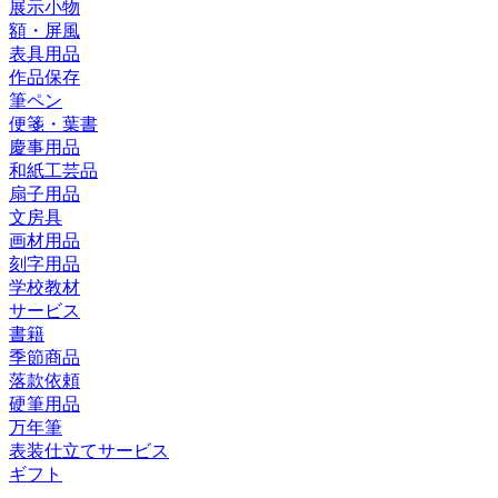
展示小物
額・屏風
表具用品
作品保存
筆ペン
便箋・葉書
慶事用品
和紙工芸品
扇子用品
文房具
画材用品
刻字用品
学校教材
サービス
書籍
季節商品
落款依頼
硬筆用品
万年筆
表装仕立てサービス
ギフト