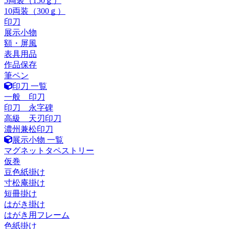
5両装（150ｇ）
10両装（300ｇ）
印刀
展示小物
額・屏風
表具用品
作品保存
筆ペン
印刀 一覧
一般 印刀
印刀 永字碑
高級 天刃印刀
濃州兼松印刀
展示小物 一覧
マグネットタペストリー
仮巻
豆色紙掛け
寸松庵掛け
短冊掛け
はがき掛け
はがき用フレーム
色紙掛け