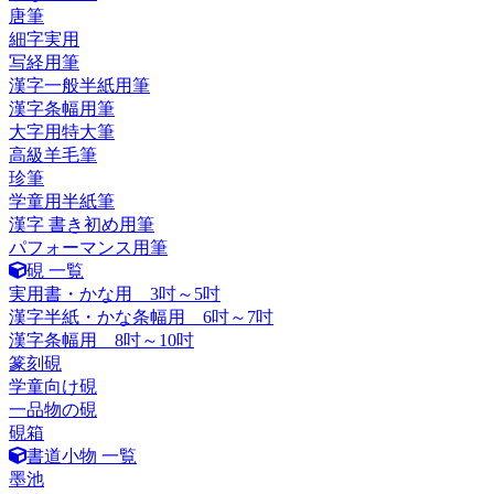
唐筆
細字実用
写経用筆
漢字一般半紙用筆
漢字条幅用筆
大字用特大筆
高級羊毛筆
珍筆
学童用半紙筆
漢字 書き初め用筆
パフォーマンス用筆
硯 一覧
実用書・かな用 3吋～5吋
漢字半紙・かな条幅用 6吋～7吋
漢字条幅用 8吋～10吋
篆刻硯
学童向け硯
一品物の硯
硯箱
書道小物 一覧
墨池