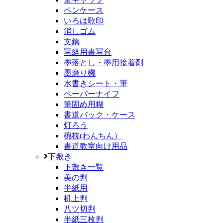
ペンケース
いろは歌印
消しゴム
文鎮
写経用書写台
墨落とし・墨用接着剤
墨磨り機
水書きシート・筆
ペーパーナイフ
筆固め用糊
書道バック・ケース
灯ろう
椀枕(わんちん）
書道教室向け用品
下敷き
下敷き一覧
美の判
半紙用
机上判
八ツ切判
半紙三枚判