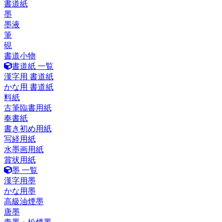
書道紙
墨
墨液
筆
硯
書道小物
書道紙 一覧
漢字用 書道紙
かな用 書道紙
料紙
古筆臨書用紙
奉書紙
書き初め用紙
写経用紙
水墨画用紙
賞状用紙
墨 一覧
漢字用墨
かな用墨
高級油煙墨
唐墨