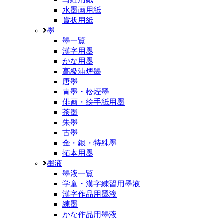
水墨画用紙
賞状用紙
墨
墨一覧
漢字用墨
かな用墨
高級油煙墨
唐墨
青墨・松煙墨
俳画・絵手紙用墨
茶墨
朱墨
古墨
金・銀・特殊墨
拓本用墨
墨液
墨液一覧
学童・漢字練習用墨液
漢字作品用墨液
練墨
かな作品用墨液