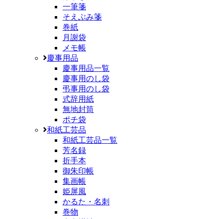
一筆箋
そえぶみ箋
巻紙
月謝袋
メモ帳
慶事用品
慶事用品一覧
慶事用のし袋
弔事用のし袋
式辞用紙
無地封筒
ポチ袋
和紙工芸品
和紙工芸品一覧
芳名録
折手本
御朱印帳
集画帳
姫屏風
かるた・名刺
巻物