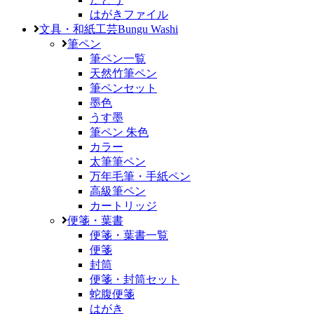
はがきファイル
文具・和紙工芸
Bungu Washi
筆ペン
筆ペン一覧
天然竹筆ペン
筆ペンセット
墨色
うす墨
筆ペン 朱色
カラー
太筆筆ペン
万年毛筆・手紙ペン
高級筆ペン
カートリッジ
便箋・葉書
便箋・葉書一覧
便箋
封筒
便箋・封筒セット
蛇腹便箋
はがき