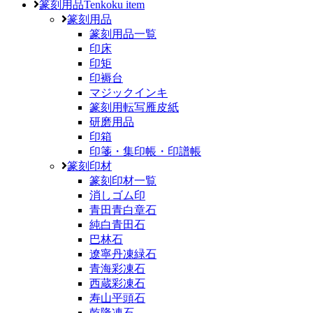
篆刻用品
Tenkoku item
篆刻用品
篆刻用品一覧
印床
印矩
印褥台
マジックインキ
篆刻用転写雁皮紙
研磨用品
印箱
印箋・集印帳・印譜帳
篆刻印材
篆刻印材一覧
消しゴム印
青田青白章石
純白青田石
巴林石
遼寧丹凍緑石
青海彩凍石
西蔵彩凍石
寿山平頭石
乾隆凍石