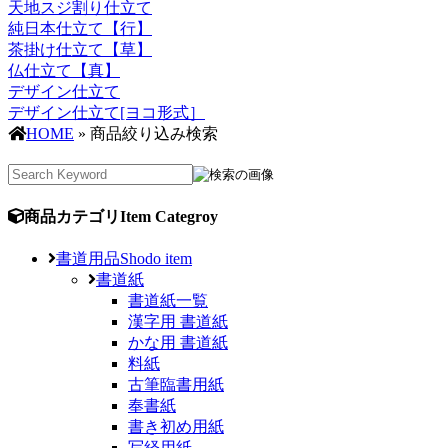
天地スジ割り仕立て
純日本仕立て【行】
茶掛け仕立て【草】
仏仕立て【真】
デザイン仕立て
デザイン仕立て[ヨコ形式］
HOME
» 商品絞り込み検索
商品カテゴリ
Item Categroy
書道用品
Shodo item
書道紙
書道紙一覧
漢字用 書道紙
かな用 書道紙
料紙
古筆臨書用紙
奉書紙
書き初め用紙
写経用紙