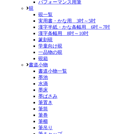
パフォーマンス用筆
硯
硯一覧
実用書・かな用 3吋～5吋
漢字半紙・かな条幅用 6吋～7吋
漢字条幅用 8吋～10吋
篆刻硯
学童向け硯
一品物の硯
硯箱
書道小物
書道小物一覧
墨池
水滴
墨床
墨ばさみ
筆置き
筆筒
筆巻
筆櫛
筆吊り
筆キャップ