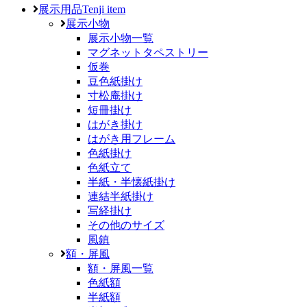
展示用品
Tenji item
展示小物
展示小物一覧
マグネットタペストリー
仮巻
豆色紙掛け
寸松庵掛け
短冊掛け
はがき掛け
はがき用フレーム
色紙掛け
色紙立て
半紙・半懐紙掛け
連結半紙掛け
写経掛け
その他のサイズ
風鎮
額・屏風
額・屏風一覧
色紙額
半紙額