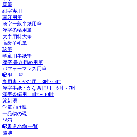
唐筆
細字実用
写経用筆
漢字一般半紙用筆
漢字条幅用筆
大字用特大筆
高級羊毛筆
珍筆
学童用半紙筆
漢字 書き初め用筆
パフォーマンス用筆
硯 一覧
実用書・かな用 3吋～5吋
漢字半紙・かな条幅用 6吋～7吋
漢字条幅用 8吋～10吋
篆刻硯
学童向け硯
一品物の硯
硯箱
書道小物 一覧
墨池