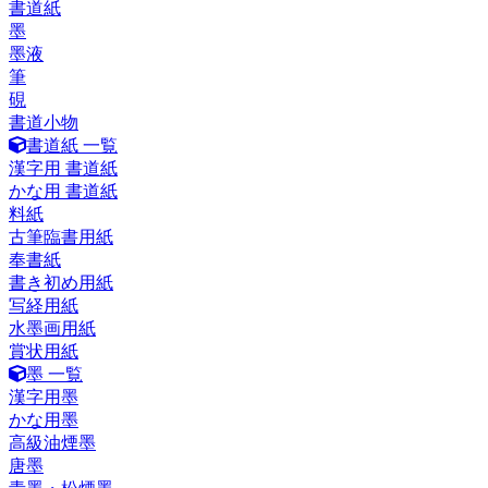
書道紙
墨
墨液
筆
硯
書道小物
書道紙 一覧
漢字用 書道紙
かな用 書道紙
料紙
古筆臨書用紙
奉書紙
書き初め用紙
写経用紙
水墨画用紙
賞状用紙
墨 一覧
漢字用墨
かな用墨
高級油煙墨
唐墨