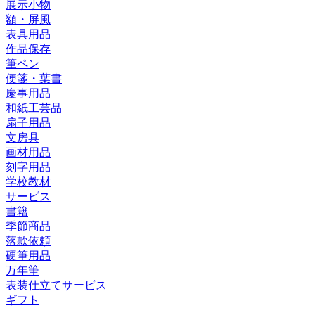
展示小物
額・屏風
表具用品
作品保存
筆ペン
便箋・葉書
慶事用品
和紙工芸品
扇子用品
文房具
画材用品
刻字用品
学校教材
サービス
書籍
季節商品
落款依頼
硬筆用品
万年筆
表装仕立てサービス
ギフト