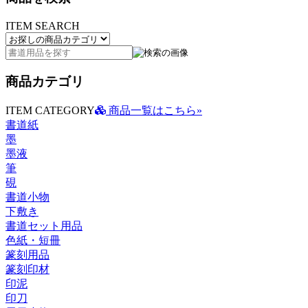
ITEM SEARCH
商品カテゴリ
ITEM CATEGORY
商品一覧はこちら»
書道紙
墨
墨液
筆
硯
書道小物
下敷き
書道セット用品
色紙・短冊
篆刻用品
篆刻印材
印泥
印刀