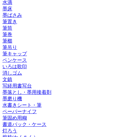
水滴
墨床
墨ばさみ
筆置き
筆筒
筆巻
筆櫛
筆吊り
筆キャップ
ペンケース
いろは歌印
消しゴム
文鎮
写経用書写台
墨落とし・墨用接着剤
墨磨り機
水書きシート・筆
ペーパーナイフ
筆固め用糊
書道バック・ケース
灯ろう