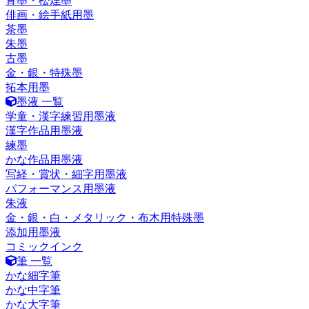
青墨・松煙墨
俳画・絵手紙用墨
茶墨
朱墨
古墨
金・銀・特殊墨
拓本用墨
墨液 一覧
学童・漢字練習用墨液
漢字作品用墨液
練墨
かな作品用墨液
写経・賞状・細字用墨液
パフォーマンス用墨液
朱液
金・銀・白・メタリック・布木用特殊墨
添加用墨液
コミックインク
筆 一覧
かな細字筆
かな中字筆
かな大字筆