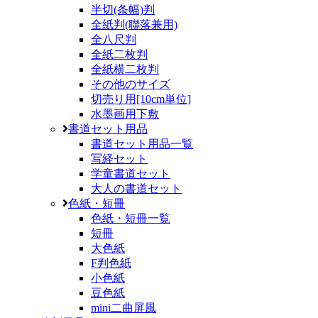
半切(条幅)判
全紙判(聯落兼用)
全八尺判
全紙二枚判
全紙横二枚判
その他のサイズ
切売り用[10cm単位]
水墨画用下敷
書道セット用品
書道セット用品一覧
写経セット
学童書道セット
大人の書道セット
色紙・短冊
色紙・短冊一覧
短冊
大色紙
F判色紙
小色紙
豆色紙
mini二曲屏風