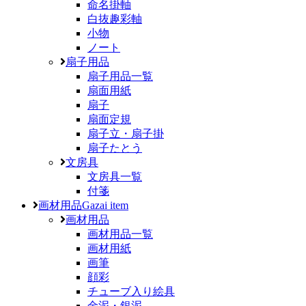
命名掛軸
白抜趣彩軸
小物
ノート
扇子用品
扇子用品一覧
扇面用紙
扇子
扇面定規
扇子立・扇子掛
扇子たとう
文房具
文房具一覧
付箋
画材用品
Gazai item
画材用品
画材用品一覧
画材用紙
画筆
顔彩
チューブ入り絵具
金泥・銀泥