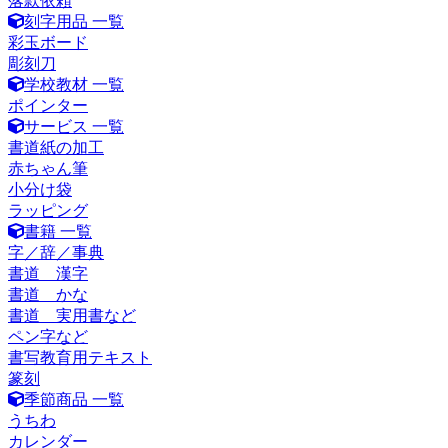
落款依頼
刻字用品 一覧
彩玉ボード
彫刻刀
学校教材 一覧
ポインター
サービス 一覧
書道紙の加工
赤ちゃん筆
小分け袋
ラッピング
書籍 一覧
字／辞／事典
書道 漢字
書道 かな
書道 実用書など
ペン字など
書写教育用テキスト
篆刻
季節商品 一覧
うちわ
カレンダー