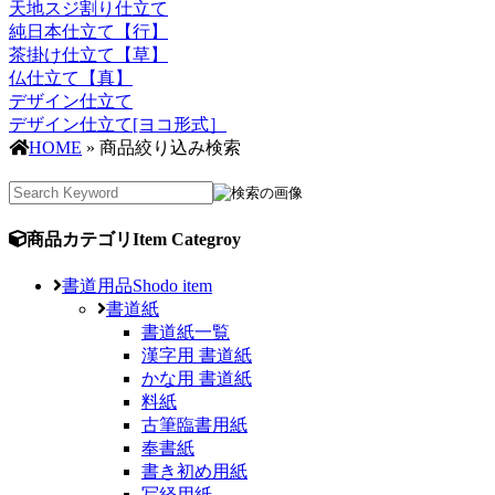
天地スジ割り仕立て
純日本仕立て【行】
茶掛け仕立て【草】
仏仕立て【真】
デザイン仕立て
デザイン仕立て[ヨコ形式］
HOME
» 商品絞り込み検索
商品カテゴリ
Item Categroy
書道用品
Shodo item
書道紙
書道紙一覧
漢字用 書道紙
かな用 書道紙
料紙
古筆臨書用紙
奉書紙
書き初め用紙
写経用紙