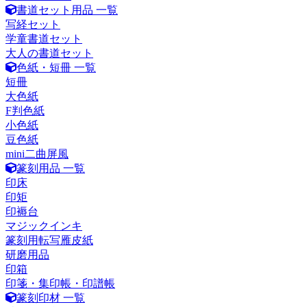
書道セット用品 一覧
写経セット
学童書道セット
大人の書道セット
色紙・短冊 一覧
短冊
大色紙
F判色紙
小色紙
豆色紙
mini二曲屏風
篆刻用品 一覧
印床
印矩
印褥台
マジックインキ
篆刻用転写雁皮紙
研磨用品
印箱
印箋・集印帳・印譜帳
篆刻印材 一覧