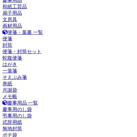
慶事用品
和紙工芸品
扇子用品
文房具
画材用品
便箋・葉書 一覧
便箋
封筒
便箋・封筒セット
蛇腹便箋
はがき
一筆箋
そえぶみ箋
巻紙
月謝袋
メモ帳
慶事用品 一覧
慶事用のし袋
弔事用のし袋
式辞用紙
無地封筒
ポチ袋