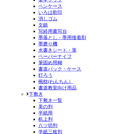
ペンケース
いろは歌印
消しゴム
文鎮
写経用書写台
墨落とし・墨用接着剤
墨磨り機
水書きシート・筆
ペーパーナイフ
筆固め用糊
書道バック・ケース
灯ろう
椀枕(わんちん）
書道教室向け用品
下敷き
下敷き一覧
美の判
半紙用
机上判
八ツ切判
半紙三枚判