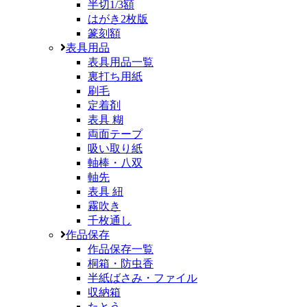
半切1/3額
はがき2枚版
篆刻額
表具用品
表具用品一覧
裏打ち用紙
刷毛
定着剤
表具 糊
両面テープ
吸い取り紙
軸棒・八双
軸先
表具 紐
霧吹き
千枚通し
作品保存
作品保存一覧
桐箱・防虫香
半紙ばさみ・ファイル
収納箱
たとう