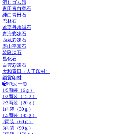
消しゴム印
青田青白章石
純白青田石
巴林石
遼寧丹凍緑石
青海彩凍石
西蔵彩凍石
寿山平頭石
乾隆凍石
昌化石
白雲彩凍石
大和青田（人工印材）
鑑賞印材
印泥 一覧
1/5両装（6ｇ）
1/2両装（15ｇ）
2/3両装（20ｇ）
1両装（30ｇ）
1.5両装（45ｇ）
2両装（60ｇ）
3両装（90ｇ）