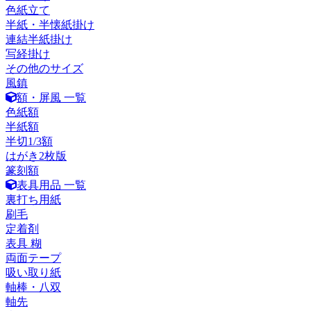
色紙立て
半紙・半懐紙掛け
連結半紙掛け
写経掛け
その他のサイズ
風鎮
額・屏風 一覧
色紙額
半紙額
半切1/3額
はがき2枚版
篆刻額
表具用品 一覧
裏打ち用紙
刷毛
定着剤
表具 糊
両面テープ
吸い取り紙
軸棒・八双
軸先