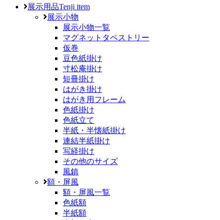
展示用品
Tenji item
展示小物
展示小物一覧
マグネットタペストリー
仮巻
豆色紙掛け
寸松庵掛け
短冊掛け
はがき掛け
はがき用フレーム
色紙掛け
色紙立て
半紙・半懐紙掛け
連結半紙掛け
写経掛け
その他のサイズ
風鎮
額・屏風
額・屏風一覧
色紙額
半紙額