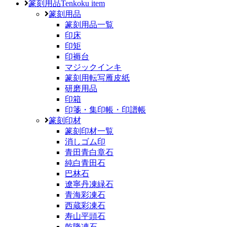
篆刻用品
Tenkoku item
篆刻用品
篆刻用品一覧
印床
印矩
印褥台
マジックインキ
篆刻用転写雁皮紙
研磨用品
印箱
印箋・集印帳・印譜帳
篆刻印材
篆刻印材一覧
消しゴム印
青田青白章石
純白青田石
巴林石
遼寧丹凍緑石
青海彩凍石
西蔵彩凍石
寿山平頭石
乾隆凍石