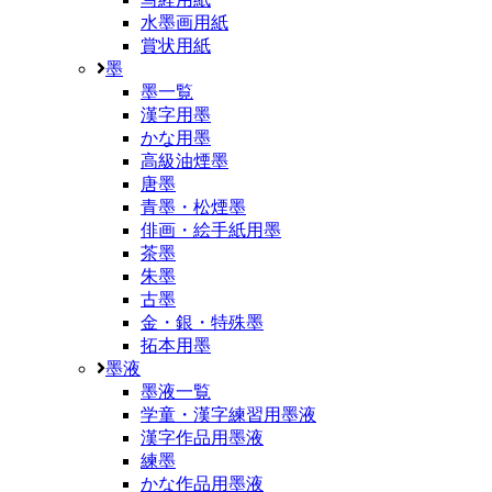
水墨画用紙
賞状用紙
墨
墨一覧
漢字用墨
かな用墨
高級油煙墨
唐墨
青墨・松煙墨
俳画・絵手紙用墨
茶墨
朱墨
古墨
金・銀・特殊墨
拓本用墨
墨液
墨液一覧
学童・漢字練習用墨液
漢字作品用墨液
練墨
かな作品用墨液