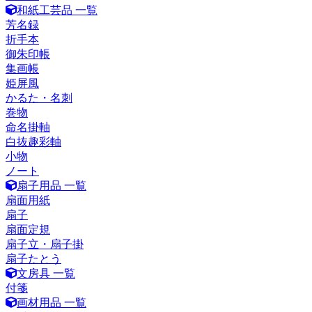
和紙工芸品 一覧
芳名録
折手本
御朱印帳
集画帳
姫屏風
かるた・名刺
巻物
命名掛軸
白抜趣彩軸
小物
ノート
扇子用品 一覧
扇面用紙
扇子
扇面定規
扇子立・扇子掛
扇子たとう
文房具 一覧
付箋
画材用品 一覧