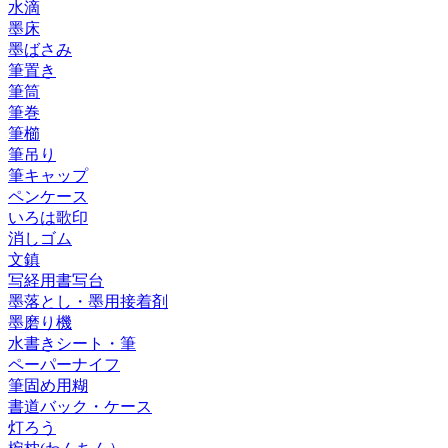
水滴
墨床
墨ばさみ
筆置き
筆筒
筆巻
筆櫛
筆吊り
筆キャップ
ペンケース
いろは歌印
消しゴム
文鎮
写経用書写台
墨落とし・墨用接着剤
墨磨り機
水書きシート・筆
ペーパーナイフ
筆固め用糊
書道バック・ケース
灯ろう