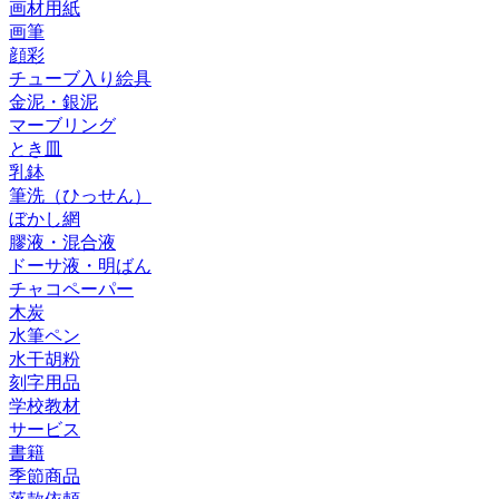
画材用紙
画筆
顔彩
チューブ入り絵具
金泥・銀泥
マーブリング
とき皿
乳鉢
筆洗（ひっせん）
ぼかし網
膠液・混合液
ドーサ液・明ばん
チャコペーパー
木炭
水筆ペン
水干胡粉
刻字用品
学校教材
サービス
書籍
季節商品