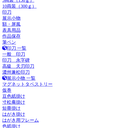
5両装（150ｇ）
10両装（300ｇ）
印刀
展示小物
額・屏風
表具用品
作品保存
筆ペン
印刀 一覧
一般 印刀
印刀 永字碑
高級 天刃印刀
濃州兼松印刀
展示小物 一覧
マグネットタペストリー
仮巻
豆色紙掛け
寸松庵掛け
短冊掛け
はがき掛け
はがき用フレーム
色紙掛け