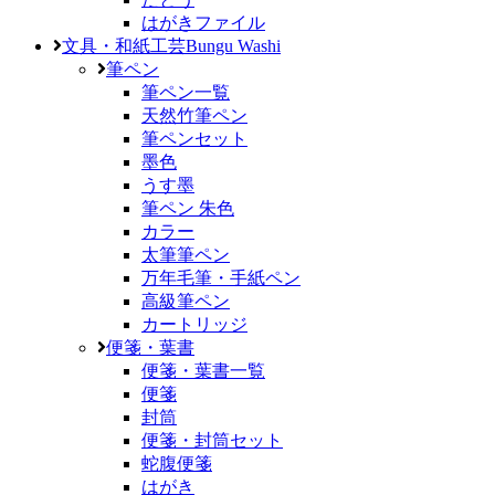
はがきファイル
文具・和紙工芸
Bungu Washi
筆ペン
筆ペン一覧
天然竹筆ペン
筆ペンセット
墨色
うす墨
筆ペン 朱色
カラー
太筆筆ペン
万年毛筆・手紙ペン
高級筆ペン
カートリッジ
便箋・葉書
便箋・葉書一覧
便箋
封筒
便箋・封筒セット
蛇腹便箋
はがき