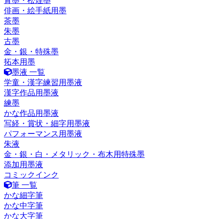
青墨・松煙墨
俳画・絵手紙用墨
茶墨
朱墨
古墨
金・銀・特殊墨
拓本用墨
墨液 一覧
学童・漢字練習用墨液
漢字作品用墨液
練墨
かな作品用墨液
写経・賞状・細字用墨液
パフォーマンス用墨液
朱液
金・銀・白・メタリック・布木用特殊墨
添加用墨液
コミックインク
筆 一覧
かな細字筆
かな中字筆
かな大字筆