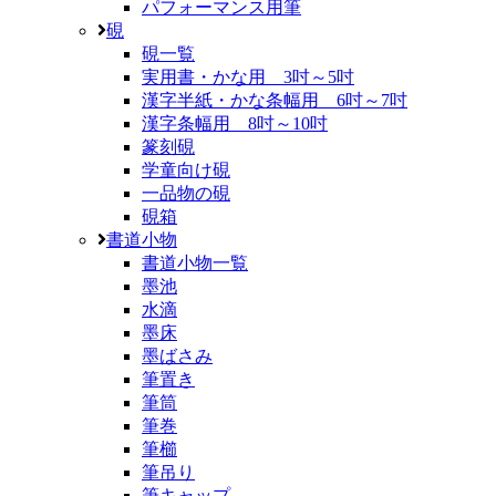
パフォーマンス用筆
硯
硯一覧
実用書・かな用 3吋～5吋
漢字半紙・かな条幅用 6吋～7吋
漢字条幅用 8吋～10吋
篆刻硯
学童向け硯
一品物の硯
硯箱
書道小物
書道小物一覧
墨池
水滴
墨床
墨ばさみ
筆置き
筆筒
筆巻
筆櫛
筆吊り
筆キャップ