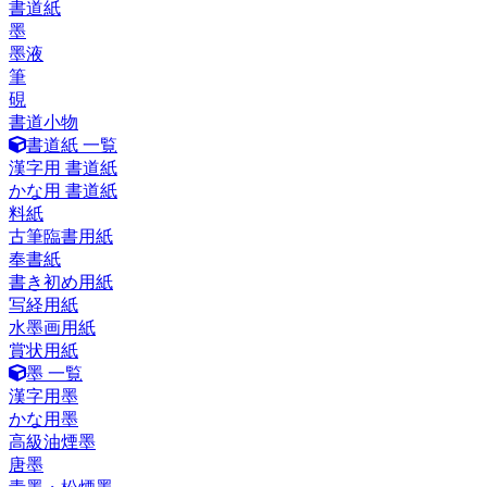
書道紙
墨
墨液
筆
硯
書道小物
書道紙 一覧
漢字用 書道紙
かな用 書道紙
料紙
古筆臨書用紙
奉書紙
書き初め用紙
写経用紙
水墨画用紙
賞状用紙
墨 一覧
漢字用墨
かな用墨
高級油煙墨
唐墨