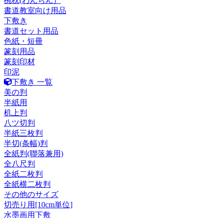
椀枕(わんちん）
書道教室向け用品
下敷き
書道セット用品
色紙・短冊
篆刻用品
篆刻印材
印泥
下敷き 一覧
美の判
半紙用
机上判
八ツ切判
半紙三枚判
半切(条幅)判
全紙判(聯落兼用)
全八尺判
全紙二枚判
全紙横二枚判
その他のサイズ
切売り用[10cm単位]
水墨画用下敷