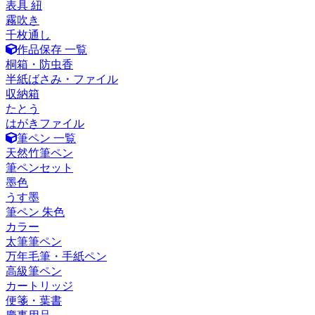
表具 紐
霧吹き
千枚通し
作品保存 一覧
桐箱・防虫香
半紙ばさみ・ファイル
収納箱
たとう
はがきファイル
筆ペン 一覧
天然竹筆ペン
筆ペンセット
墨色
うす墨
筆ペン 朱色
カラー
太筆筆ペン
万年毛筆・手紙ペン
高級筆ペン
カートリッジ
便箋・葉書