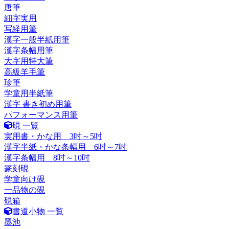
唐筆
細字実用
写経用筆
漢字一般半紙用筆
漢字条幅用筆
大字用特大筆
高級羊毛筆
珍筆
学童用半紙筆
漢字 書き初め用筆
パフォーマンス用筆
硯 一覧
実用書・かな用 3吋～5吋
漢字半紙・かな条幅用 6吋～7吋
漢字条幅用 8吋～10吋
篆刻硯
学童向け硯
一品物の硯
硯箱
書道小物 一覧
墨池