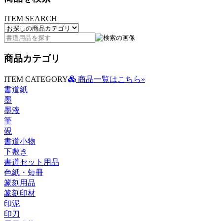
ITEM SEARCH
商品カテゴリ
ITEM CATEGORY
商品一覧はこちら»
書道紙
墨
墨液
筆
硯
書道小物
下敷き
書道セット用品
色紙・短冊
篆刻用品
篆刻印材
印泥
印刀