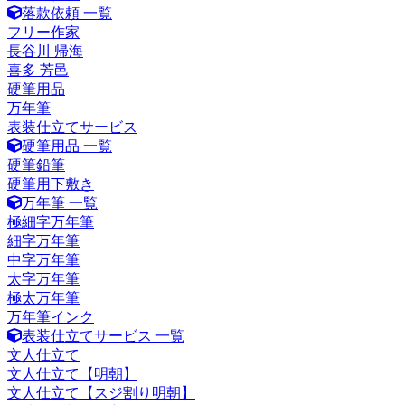
落款依頼 一覧
フリー作家
長谷川 帰海
喜多 芳邑
硬筆用品
万年筆
表装仕立てサービス
硬筆用品 一覧
硬筆鉛筆
硬筆用下敷き
万年筆 一覧
極細字万年筆
細字万年筆
中字万年筆
太字万年筆
極太万年筆
万年筆インク
表装仕立てサービス 一覧
文人仕立て
文人仕立て【明朝】
文人仕立て【スジ割り明朝】