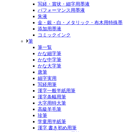
写経・賞状・細字用墨液
パフォーマンス用墨液
朱液
金・銀・白・メタリック・布木用特殊墨
添加用墨液
コミックインク
筆
筆一覧
かな細字筆
かな中字筆
かな大字筆
唐筆
細字実用
写経用筆
漢字一般半紙用筆
漢字条幅用筆
大字用特大筆
高級羊毛筆
珍筆
学童用半紙筆
漢字 書き初め用筆