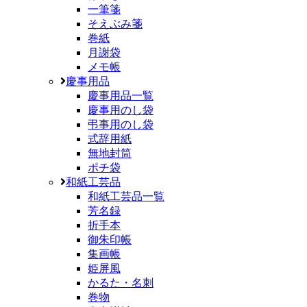
一筆箋
そえぶみ箋
巻紙
月謝袋
メモ帳
慶事用品
慶事用品一覧
慶事用のし袋
弔事用のし袋
式辞用紙
無地封筒
ポチ袋
和紙工芸品
和紙工芸品一覧
芳名録
折手本
御朱印帳
集画帳
姫屏風
かるた・名刺
巻物