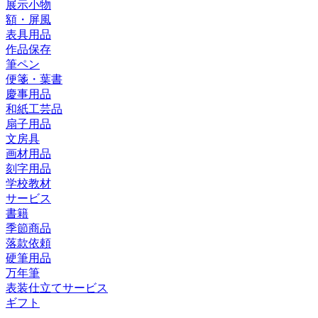
展示小物
額・屏風
表具用品
作品保存
筆ペン
便箋・葉書
慶事用品
和紙工芸品
扇子用品
文房具
画材用品
刻字用品
学校教材
サービス
書籍
季節商品
落款依頼
硬筆用品
万年筆
表装仕立てサービス
ギフト