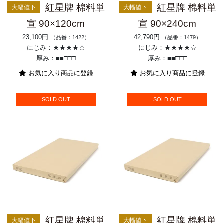
紅星牌 棉料単
紅星牌 棉料単
大幅値下
大幅値下
宣 90×120cm
宣 90×240cm
23,100円
42,790円
（品番：1422）
（品番：1479）
にじみ：★★★★☆
にじみ：★★★★☆
厚み：■■□□□
厚み：■■□□□
お気に入り商品に登録
お気に入り商品に登録
SOLD OUT
SOLD OUT
紅星牌 棉料単
紅星牌 棉料単
大幅値下
大幅値下