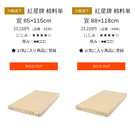
紅星牌 棉料単
紅星牌 棉料単
大幅値下
大幅値下
宣 85×115cm
宣 88×118cm
23,210円
23,210円
（品番：6199）
（品番：4408）
にじみ：★★★★☆
にじみ：★★★★☆
厚み：■■□□□
厚み：■■□□□
お気に入り商品に登録
お気に入り商品に登録
SOLD OUT
SOLD OUT