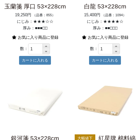
玉蘭箋 厚口 53×228cm
白龍 53×228cm
19,250円
15,400円
（品番：855）
（品番：1094）
にじみ：★★★☆☆
にじみ：★★★★☆
厚み：■■■□□
厚み：■■□□□
お気に入り商品に登録
お気に入り商品に登録
数：
数：
銀河箋 53×228cm
紅星牌 棉料綿
大幅値下