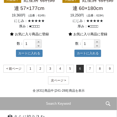
連 57×177cm
連 60×180cm
19,360円
19,250円
（品番：6149）
（品番：6194）
にじみ：★★★★★
にじみ：★★★★★
厚み：■□□□□
厚み：■□□□□
お気に入り商品に登録
お気に入り商品に登録
数：
数：
< 前ページ
1
2
3
4
5
6
7
8
9
次ページ >
全 [431] 商品中 [241-288] 商品を表示
さらに絞り込む