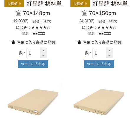
紅星牌 棉料単
紅星牌 棉料単
大幅値下
大幅値下
宣 70×148cm
宣 70×150cm
19,030円
24,310円
（品番：6173）
（品番：1413）
にじみ：★★★★☆
にじみ：★★★★☆
厚み：■■□□□
厚み：■■□□□
お気に入り商品に登録
お気に入り商品に登録
数：
数：