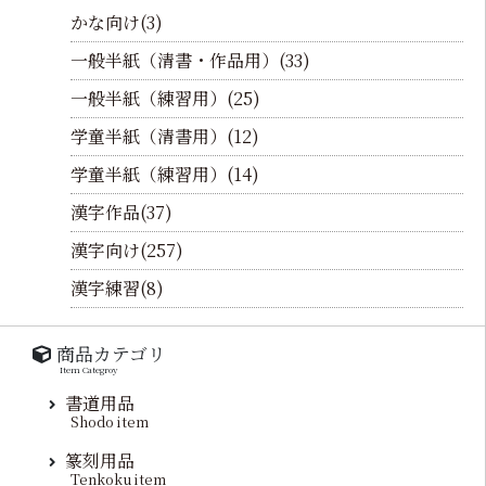
かな向け(3)
一般半紙（清書・作品用）(33)
一般半紙（練習用）(25)
学童半紙（清書用）(12)
学童半紙（練習用）(14)
漢字作品(37)
漢字向け(257)
漢字練習(8)
商品カテゴリ
Item Categroy
書道用品
Shodo item
篆刻用品
Tenkoku item