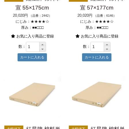
宣 55×175cm
宣 57×177cm
20,020円
20,020円
（品番：2442）
（品番：6146）
にじみ：★★★★☆
にじみ：★★★★☆
厚み：■■□□□
厚み：■■□□□
お気に入り商品に登録
お気に入り商品に登録
数：
数：