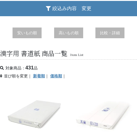
絞込み内容 変更
安いもの順
高いもの順
比較・詳細
漢字用 書道紙 商品一覧
Item List
431
対象商品：
品
並び順を変更｜
新着順
｜
価格順
｜