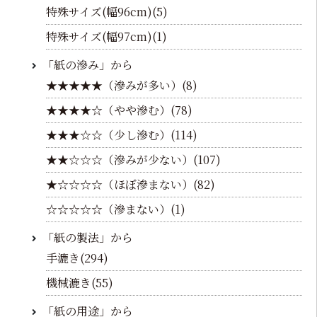
特殊サイズ(幅96cm)(5)
特殊サイズ(幅97cm)(1)
「紙の滲み」から
★★★★★（滲みが多い）(8)
★★★★☆（やや滲む）(78)
★★★☆☆（少し滲む）(114)
★★☆☆☆（滲みが少ない）(107)
★☆☆☆☆（ほぼ滲まない）(82)
☆☆☆☆☆（滲まない）(1)
「紙の製法」から
手漉き(294)
機械漉き(55)
「紙の用途」から