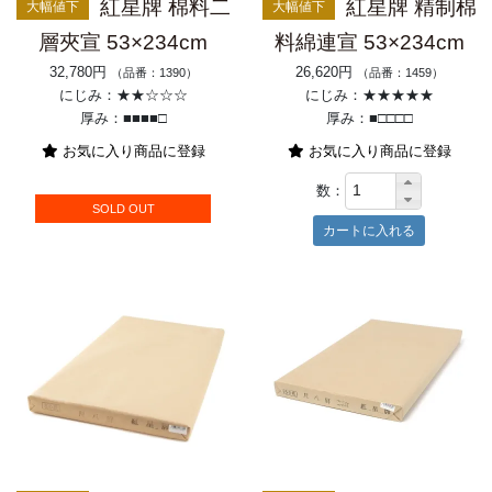
紅星牌 棉料二
紅星牌 精制棉
大幅値下
大幅値下
層夾宣 53×234cm
料綿連宣 53×234cm
32,780円
26,620円
（品番：1390）
（品番：1459）
にじみ：★★☆☆☆
にじみ：★★★★★
厚み：■■■■□
厚み：■□□□□
お気に入り商品に登録
お気に入り商品に登録
数：
SOLD OUT