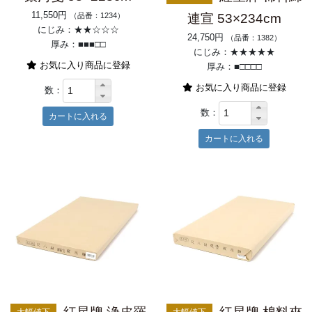
11,550円
（品番：1234）
連宣 53×234cm
にじみ：★★☆☆☆
24,750円
（品番：1382）
厚み：■■■□□
にじみ：★★★★★
お気に入り商品に登録
厚み：■□□□□
お気に入り商品に登録
数：
数：
大幅値下
大幅値下