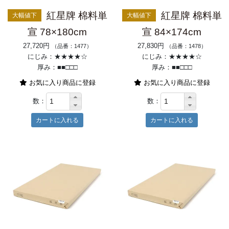
紅星牌 棉料単
紅星牌 棉料単
大幅値下
大幅値下
宣 78×180cm
宣 84×174cm
27,720円
27,830円
（品番：1477）
（品番：1478）
にじみ：★★★★☆
にじみ：★★★★☆
厚み：■■□□□
厚み：■■□□□
お気に入り商品に登録
お気に入り商品に登録
数：
数：