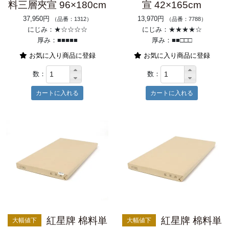
料三層夾宣 96×180cm
宣 42×165cm
37,950円
13,970円
（品番：1312）
（品番：7788）
にじみ：★☆☆☆☆
にじみ：★★★★☆
厚み：■■■■■
厚み：■■□□□
お気に入り商品に登録
お気に入り商品に登録
数：
数：
紅星牌 棉料単
紅星牌 棉料単
大幅値下
大幅値下