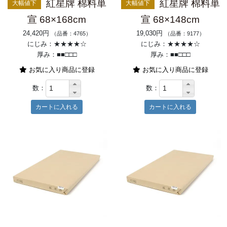
紅星牌 棉料単
紅星牌 棉料単
大幅値下
大幅値下
宣 68×168cm
宣 68×148cm
24,420円
19,030円
（品番：4765）
（品番：9177）
にじみ：★★★★☆
にじみ：★★★★☆
厚み：■■□□□
厚み：■■□□□
お気に入り商品に登録
お気に入り商品に登録
数：
数：