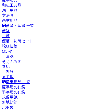
慶事用品
和紙工芸品
扇子用品
文房具
画材用品
便箋・葉書 一覧
便箋
封筒
便箋・封筒セット
蛇腹便箋
はがき
一筆箋
そえぶみ箋
巻紙
月謝袋
メモ帳
慶事用品 一覧
慶事用のし袋
弔事用のし袋
式辞用紙
無地封筒
ポチ袋