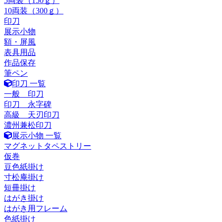
5両装（150ｇ）
10両装（300ｇ）
印刀
展示小物
額・屏風
表具用品
作品保存
筆ペン
印刀 一覧
一般 印刀
印刀 永字碑
高級 天刃印刀
濃州兼松印刀
展示小物 一覧
マグネットタペストリー
仮巻
豆色紙掛け
寸松庵掛け
短冊掛け
はがき掛け
はがき用フレーム
色紙掛け