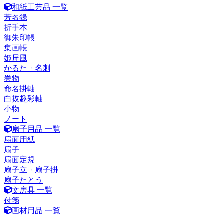
和紙工芸品 一覧
芳名録
折手本
御朱印帳
集画帳
姫屏風
かるた・名刺
巻物
命名掛軸
白抜趣彩軸
小物
ノート
扇子用品 一覧
扇面用紙
扇子
扇面定規
扇子立・扇子掛
扇子たとう
文房具 一覧
付箋
画材用品 一覧