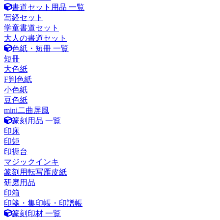
書道セット用品 一覧
写経セット
学童書道セット
大人の書道セット
色紙・短冊 一覧
短冊
大色紙
F判色紙
小色紙
豆色紙
mini二曲屏風
篆刻用品 一覧
印床
印矩
印褥台
マジックインキ
篆刻用転写雁皮紙
研磨用品
印箱
印箋・集印帳・印譜帳
篆刻印材 一覧