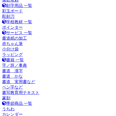
落款依頼
刻字用品 一覧
彩玉ボード
彫刻刀
学校教材 一覧
ポインター
サービス 一覧
書道紙の加工
赤ちゃん筆
小分け袋
ラッピング
書籍 一覧
字／辞／事典
書道 漢字
書道 かな
書道 実用書など
ペン字など
書写教育用テキスト
篆刻
季節商品 一覧
うちわ
カレンダー