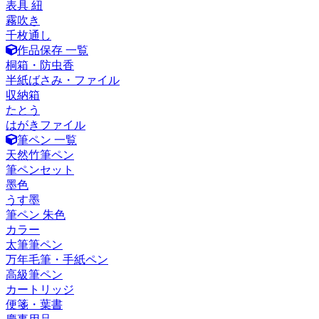
表具 紐
霧吹き
千枚通し
作品保存 一覧
桐箱・防虫香
半紙ばさみ・ファイル
収納箱
たとう
はがきファイル
筆ペン 一覧
天然竹筆ペン
筆ペンセット
墨色
うす墨
筆ペン 朱色
カラー
太筆筆ペン
万年毛筆・手紙ペン
高級筆ペン
カートリッジ
便箋・葉書