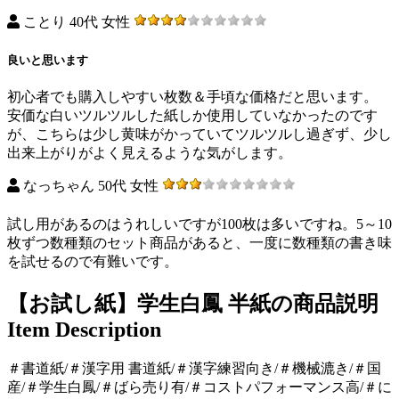
ことり 40代 女性
良いと思います
初心者でも購入しやすい枚数＆手頃な価格だと思います。
安価な白いツルツルした紙しか使用していなかったのです
が、こちらは少し黄味がかっていてツルツルし過ぎず、少し
出来上がりがよく見えるような気がします。
なっちゃん 50代 女性
試し用があるのはうれしいですが100枚は多いですね。5～10
枚ずつ数種類のセット商品があると、一度に数種類の書き味
を試せるので有難いです。
【お試し紙】学生白鳳 半紙の商品説明
Item Description
＃書道紙/＃漢字用 書道紙/＃漢字練習向き/＃機械漉き/＃国
産/＃学生白鳳/＃ばら売り有/＃コストパフォーマンス高/＃に