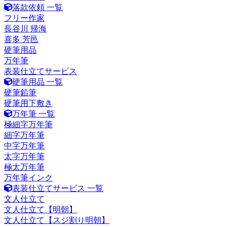
落款依頼 一覧
フリー作家
長谷川 帰海
喜多 芳邑
硬筆用品
万年筆
表装仕立てサービス
硬筆用品 一覧
硬筆鉛筆
硬筆用下敷き
万年筆 一覧
極細字万年筆
細字万年筆
中字万年筆
太字万年筆
極太万年筆
万年筆インク
表装仕立てサービス 一覧
文人仕立て
文人仕立て【明朝】
文人仕立て【スジ割り明朝】