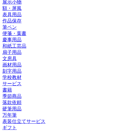
展示小物
額・屏風
表具用品
作品保存
筆ペン
便箋・葉書
慶事用品
和紙工芸品
扇子用品
文房具
画材用品
刻字用品
学校教材
サービス
書籍
季節商品
落款依頼
硬筆用品
万年筆
表装仕立てサービス
ギフト