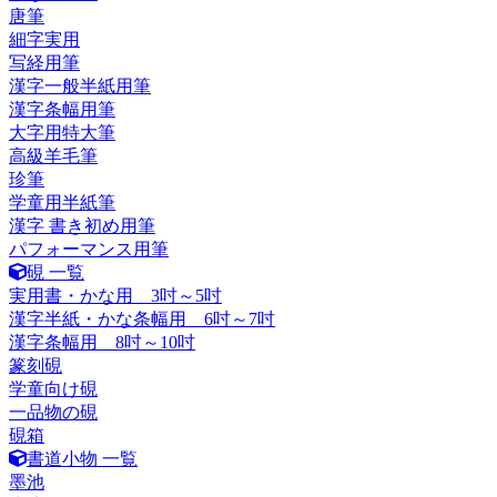
唐筆
細字実用
写経用筆
漢字一般半紙用筆
漢字条幅用筆
大字用特大筆
高級羊毛筆
珍筆
学童用半紙筆
漢字 書き初め用筆
パフォーマンス用筆
硯 一覧
実用書・かな用 3吋～5吋
漢字半紙・かな条幅用 6吋～7吋
漢字条幅用 8吋～10吋
篆刻硯
学童向け硯
一品物の硯
硯箱
書道小物 一覧
墨池