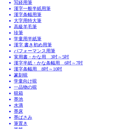
写経用筆
漢字一般半紙用筆
漢字条幅用筆
大字用特大筆
高級羊毛筆
珍筆
学童用半紙筆
漢字 書き初め用筆
パフォーマンス用筆
実用書・かな用 3吋～5吋
漢字半紙・かな条幅用 6吋～7吋
漢字条幅用 8吋～10吋
篆刻硯
学童向け硯
一品物の硯
硯箱
墨池
水滴
墨床
墨ばさみ
筆置き