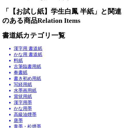
「【お試し紙】学生白鳳 半紙」と関連
のある商品
Relation Items
書道紙カテゴリ一覧
漢字用 書道紙
かな用 書道紙
料紙
古筆臨書用紙
奉書紙
書き初め用紙
写経用紙
水墨画用紙
賞状用紙
漢字用墨
かな用墨
高級油煙墨
唐墨
青墨・松煙墨