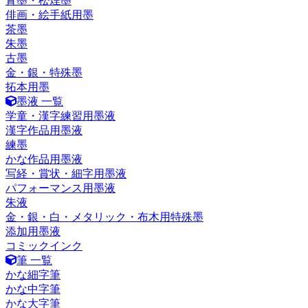
青墨・松煙墨
俳画・絵手紙用墨
茶墨
朱墨
古墨
金・銀・特殊墨
拓本用墨
墨液 一覧
学童・漢字練習用墨液
漢字作品用墨液
練墨
かな作品用墨液
写経・賞状・細字用墨液
パフォーマンス用墨液
朱液
金・銀・白・メタリック・布木用特殊墨
添加用墨液
コミックインク
筆 一覧
かな細字筆
かな中字筆
かな大字筆