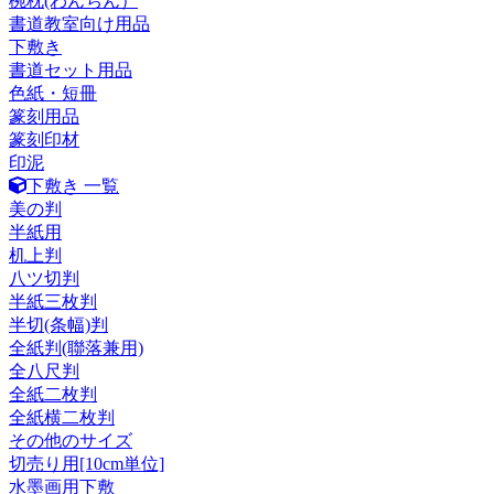
椀枕(わんちん）
書道教室向け用品
下敷き
書道セット用品
色紙・短冊
篆刻用品
篆刻印材
印泥
下敷き 一覧
美の判
半紙用
机上判
八ツ切判
半紙三枚判
半切(条幅)判
全紙判(聯落兼用)
全八尺判
全紙二枚判
全紙横二枚判
その他のサイズ
切売り用[10cm単位]
水墨画用下敷