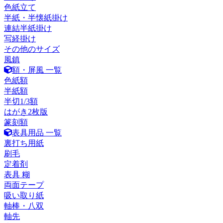
色紙立て
半紙・半懐紙掛け
連結半紙掛け
写経掛け
その他のサイズ
風鎮
額・屏風 一覧
色紙額
半紙額
半切1/3額
はがき2枚版
篆刻額
表具用品 一覧
裏打ち用紙
刷毛
定着剤
表具 糊
両面テープ
吸い取り紙
軸棒・八双
軸先