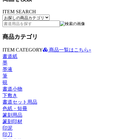
ITEM SEARCH
商品カテゴリ
ITEM CATEGORY
商品一覧はこちら»
書道紙
墨
墨液
筆
硯
書道小物
下敷き
書道セット用品
色紙・短冊
篆刻用品
篆刻印材
印泥
印刀