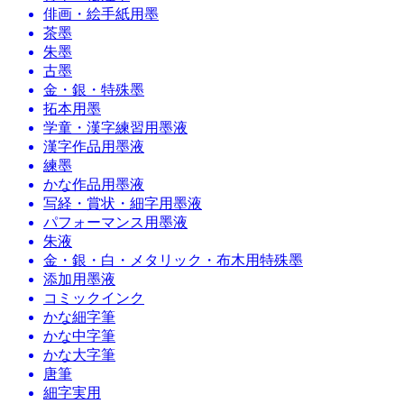
俳画・絵手紙用墨
茶墨
朱墨
古墨
金・銀・特殊墨
拓本用墨
学童・漢字練習用墨液
漢字作品用墨液
練墨
かな作品用墨液
写経・賞状・細字用墨液
パフォーマンス用墨液
朱液
金・銀・白・メタリック・布木用特殊墨
添加用墨液
コミックインク
かな細字筆
かな中字筆
かな大字筆
唐筆
細字実用