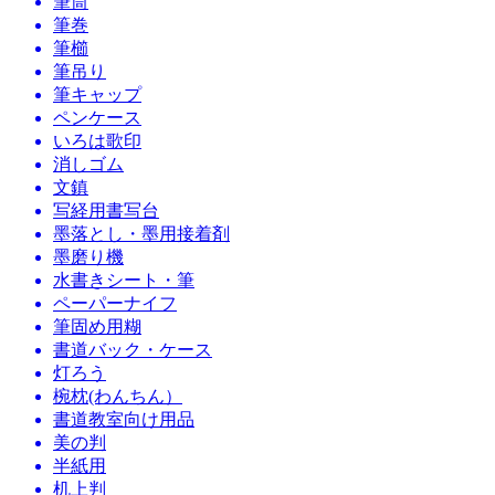
筆筒
筆巻
筆櫛
筆吊り
筆キャップ
ペンケース
いろは歌印
消しゴム
文鎮
写経用書写台
墨落とし・墨用接着剤
墨磨り機
水書きシート・筆
ペーパーナイフ
筆固め用糊
書道バック・ケース
灯ろう
椀枕(わんちん）
書道教室向け用品
美の判
半紙用
机上判