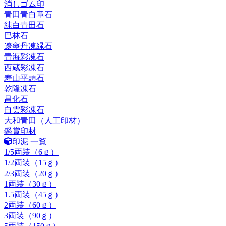
消しゴム印
青田青白章石
純白青田石
巴林石
遼寧丹凍緑石
青海彩凍石
西蔵彩凍石
寿山平頭石
乾隆凍石
昌化石
白雲彩凍石
大和青田（人工印材）
鑑賞印材
印泥 一覧
1/5両装（6ｇ）
1/2両装（15ｇ）
2/3両装（20ｇ）
1両装（30ｇ）
1.5両装（45ｇ）
2両装（60ｇ）
3両装（90ｇ）