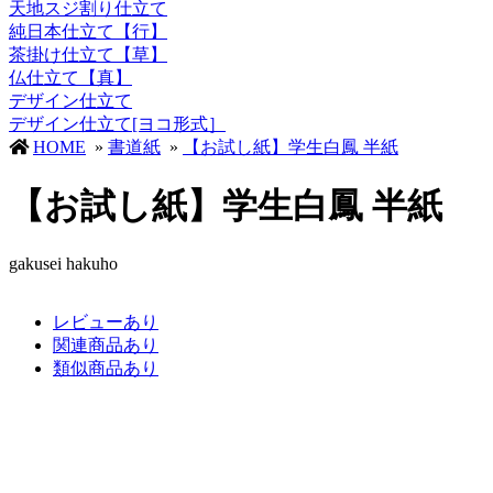
天地スジ割り仕立て
純日本仕立て【行】
茶掛け仕立て【草】
仏仕立て【真】
デザイン仕立て
デザイン仕立て[ヨコ形式］
HOME
»
書道紙
»
【お試し紙】学生白鳳 半紙
【お試し紙】学生白鳳 半紙
gakusei hakuho
レビューあり
関連商品あり
類似商品あり