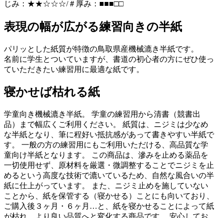
じみ：★★☆☆☆/＃厚み：■■■□□
表現の幅が広がる練習向きの半紙
パリッとした紙質が特徴の鳥取県産機械漉き半紙です。
名前に学生とついていますが、書道の初心者の方にぜひ使っ
ていただきたい練習用に最適な紙です。
寝かせば枯れる紙
学童向き機械漉き半紙。 学童の練習用から清書（競書出
品）まで幅広くご利用ください。 紙質は、ニジミは少なめ
な半紙となり、筆に程好い抵抗感があって書きやすい半紙で
す。 一般の方の練習用にもご利用いただける、高品質な学
童向け半紙となります。 この商品は、滲みを止める薬品を
一切使用せず、原材料を厳選・微調整することでニジミを止
めるという高度な技術で漉いているため、自然な風合いの半
紙に仕上がっています。 また、ニジミ止めを施していない
ことから、紙を保管する（寝かせる）ことにも向いており、
ご購入後３ヶ月・６ヶ月…と、紙を寝かせることによって紙
が枯れ、より良い品質へと変化する商品です。 安心してお