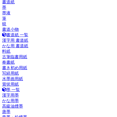
書道紙
墨
墨液
筆
硯
書道小物
書道紙 一覧
漢字用 書道紙
かな用 書道紙
料紙
古筆臨書用紙
奉書紙
書き初め用紙
写経用紙
水墨画用紙
賞状用紙
墨 一覧
漢字用墨
かな用墨
高級油煙墨
唐墨