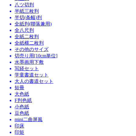
八ツ切判
半紙三枚判
半切(条幅)判
全紙判(聯落兼用)
全八尺判
全紙二枚判
全紙横二枚判
その他のサイズ
切売り用[10cm単位]
水墨画用下敷
写経セット
学童書道セット
大人の書道セット
短冊
大色紙
F判色紙
小色紙
豆色紙
mini二曲屏風
印床
印矩