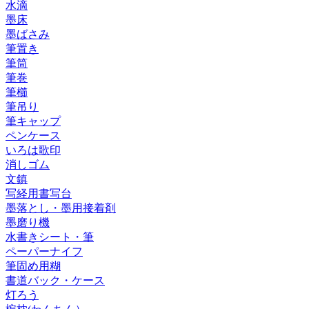
水滴
墨床
墨ばさみ
筆置き
筆筒
筆巻
筆櫛
筆吊り
筆キャップ
ペンケース
いろは歌印
消しゴム
文鎮
写経用書写台
墨落とし・墨用接着剤
墨磨り機
水書きシート・筆
ペーパーナイフ
筆固め用糊
書道バック・ケース
灯ろう