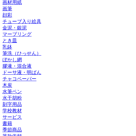
画材用紙
画筆
顔彩
チューブ入り絵具
金泥・銀泥
マーブリング
とき皿
乳鉢
筆洗（ひっせん）
ぼかし網
膠液・混合液
ドーサ液・明ばん
チャコペーパー
木炭
水筆ペン
水干胡粉
刻字用品
学校教材
サービス
書籍
季節商品