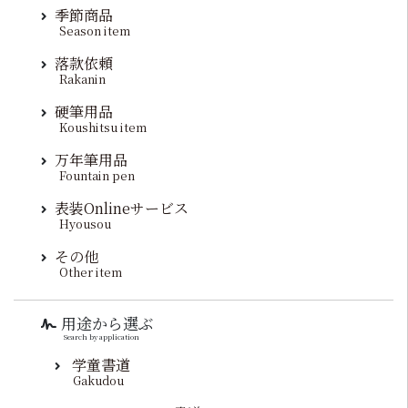
季節商品
Season item
落款依頼
Rakanin
硬筆用品
Koushitsu item
万年筆用品
Fountain pen
表装Onlineサービス
Hyousou
その他
Other item
用途から選ぶ
Search by application
学童書道
Gakudou