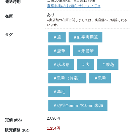
ご注文確定後、8営業日前後
発送時期
夏季休暇のお知らせについて »
あり
在庫
※実店舗の在庫に関しましては、実店舗へご確認くださ
いませ。
タグ
＃筆
＃細字実用筆
＃唐筆
＃朱管筆
＃珍珠巻
＃大
＃兼毫
＃兎毛（兼毫）
＃兎毛
＃羊毛
＃穂径Φ5mm-Φ10mm未満
2,090円
定価
(税込)
1,254円
販売価格
(税込)