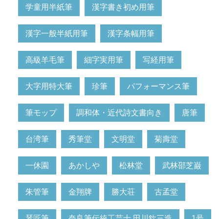
学童用半紙筆
漢字書き初め用筆
漢字一般半紙用筆
漢字条幅用筆
高級羊毛筆
細字実用筆
写経用筆
大字用特大筆
珍筆
パフォーマンス筆
筆モップ
調和体・近代詩文書向き
唐筆
台湾筆
秀筆堂
文明堂
菊壽堂
一休園
あかしや
松林堂
武林邵芝巌
朱管筆
金翔牌
勝大荘
古孟堂
琴匠筆
奈良筆伝統工芸士 田川欽三造
1号