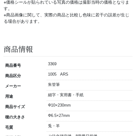
※価格シールが貼られている写真の価格は撮影当時の価格となりま
す。
※商品画像に関して、実際の商品と比較し色味に若干の誤差が生じ
る場合があります。
商品情報
3369
商品番号
1005 ARS
商品区分
朱管筆
メーカー
細字・実用書・手紙
用途
Φ10×230mm
商品サイズ
Φ6.5×27mm
穂の大きさ
兎・羊
毛質