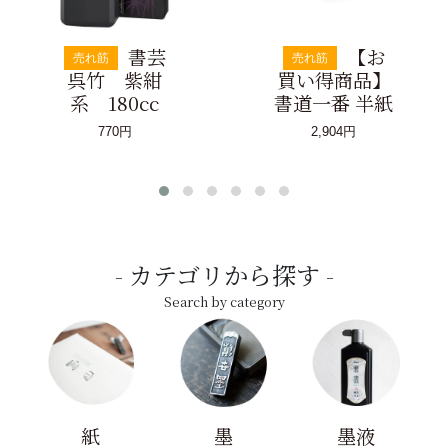
書芸
【お
売れ筋
売れ筋
呉竹 紫紺
買い得商品】
系 180cc
書道一番 半紙
770円
2,904円
カテゴリから探す
Search by category
紙
墨
墨液