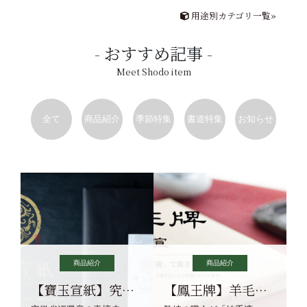
用途別カテゴリ一覧»
おすすめ記事
Meet Shodo item
全て
商品紹介
季節特集
書道特集
お知らせ
商品紹介
商品紹介
【寶玉宣紙】究極の純粋な宣紙を目指す寶玉宣紙
【鳳王牌】羊毛筆×濃墨での揮毫に最適な宣紙系画仙紙