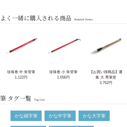
よく一緒に購入される商品
Related Items
珍珠巻 中 朱管筆
珍珠巻 小 朱管筆
【お買い得商品】運
1,122円
1,056円
集 大 秀筆堂
3,762円
筆 タグ一覧
Tag List
かな細字筆
かな中字筆
かな大字筆