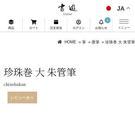
JA
1
メニュー
商品
カート
注文状況
ログイン
お知らせ
HOME
»
筆
»
唐筆
»
珍珠巻 大 朱管筆
珍珠巻 大 朱管筆
chinshukan
レビューあり