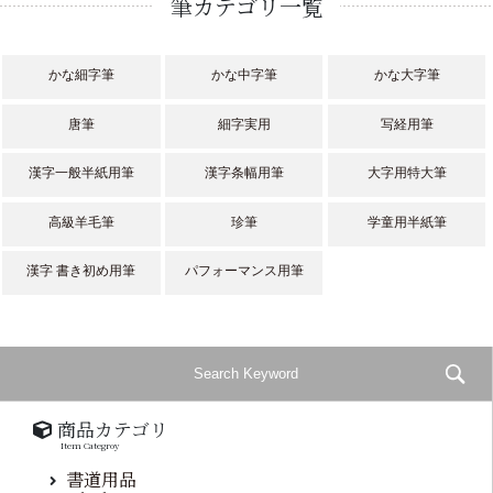
筆カテゴリ一覧
かな細字筆
かな中字筆
かな大字筆
唐筆
細字実用
写経用筆
漢字一般半紙用筆
漢字条幅用筆
大字用特大筆
高級羊毛筆
珍筆
学童用半紙筆
漢字 書き初め用筆
パフォーマンス用筆
商品カテゴリ
Item Categroy
書道用品