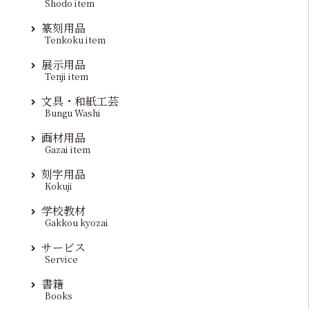
Shodo item
篆刻用品
Tenkoku item
展示用品
Tenji item
文具・和紙工芸
Bungu Washi
画材用品
Gazai item
刻字用品
Kokuji
学校教材
Gakkou kyozai
サービス
Service
書籍
Books