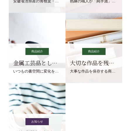
安徽省涇県産の青檀皮・砂田稲藁・清らかな渓流水、熟練手漉き職人の卓越した手漉技術による最高級の純宣紙です。
熟練の職人が「純手漉」で漉きあげる書画紙。宣紙を好まれるお客様向けの棉料単宣に漉きあげました。
商品紹介
商品紹介
金属工芸品としての文鎮
大切な作品を残す作品保存商品
いつもの書空間に変化を与えてくれる、見ているだけで愉しくなる金属工芸品の文鎮をご紹介します。
大事な作品を保存する商品を取りまとめてご紹介ます。
お知らせ