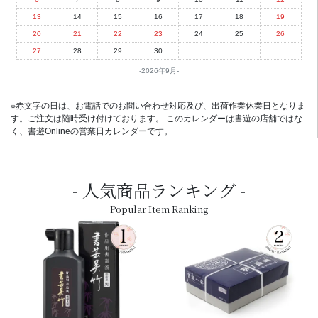
13
14
15
16
17
18
19
20
21
22
23
24
25
26
27
28
29
30
2026年9月
※赤文字の日は、お電話でのお問い合わせ対応及び、出荷作業休業日となりま
す。ご注文は随時受け付けております。 このカレンダーは書遊の店舗ではな
く、書遊Onlineの営業日カレンダーです。
人気商品ランキング
Popular Item Ranking