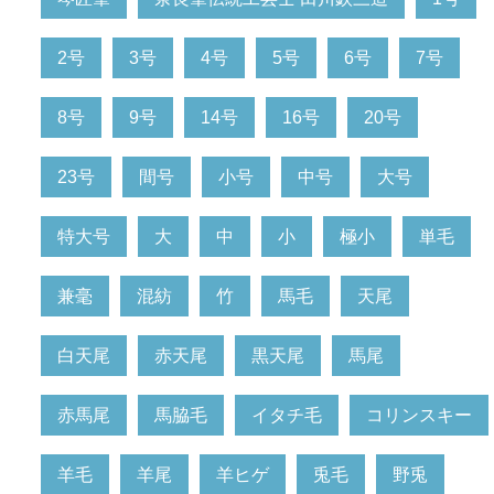
2号
3号
4号
5号
6号
7号
8号
9号
14号
16号
20号
23号
間号
小号
中号
大号
特大号
大
中
小
極小
単毛
兼毫
混紡
竹
馬毛
天尾
白天尾
赤天尾
黒天尾
馬尾
赤馬尾
馬脇毛
イタチ毛
コリンスキー
羊毛
羊尾
羊ヒゲ
兎毛
野兎