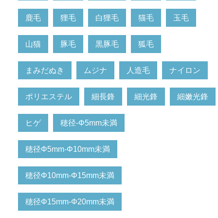
鹿毛
狸毛
白狸毛
猫毛
玉毛
山猫
豚毛
黒豚毛
狐毛
まみだぬき
ムジナ
人造毛
ナイロン
ポリエステル
細長鋒
細光鋒
細嫩光鋒
ヒゲ
穂径-Φ5mm未満
穂径Φ5mm-Φ10mm未満
穂径Φ10mm-Φ15mm未満
穂径Φ15mm-Φ20mm未満