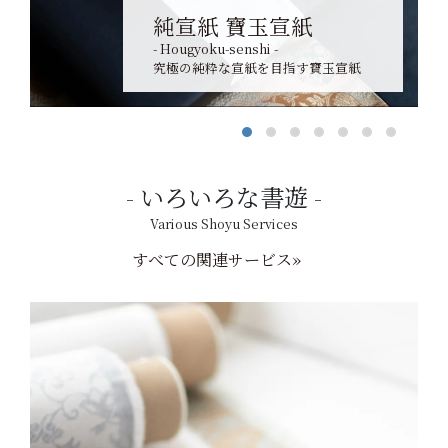
純宣紙 寶玉宣紙
- Hougyoku-senshi -
究極の純粋な宣紙を目指す寶玉宣紙
いろいろな書遊
Various Shoyu Services
すべての関連サービス»