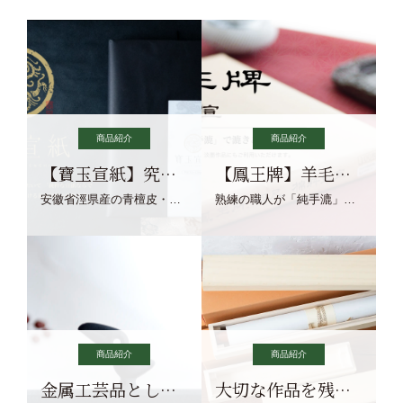
商品紹介
商品紹介
【寶玉宣紙】究極の純粋な宣紙を目指す寶玉宣紙
【鳳王牌】羊毛筆×濃墨での揮毫に最適な宣紙系画仙紙
安徽省涇県産の青檀皮・砂田稲藁・清らかな渓流水、熟練手漉き職人の卓越した手漉技術による最高級の純宣紙です。
熟練の職人が「純手漉」で漉きあげる書画紙。宣紙を好まれるお客様向けの棉料単宣に漉きあげました。
商品紹介
商品紹介
金属工芸品としての文鎮
大切な作品を残す作品保存商品