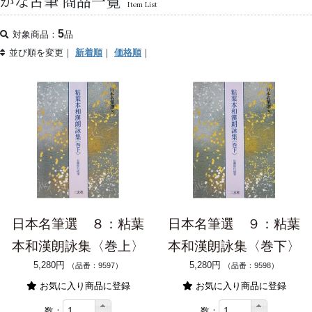
かな古筆 商品一覧
Item List
5
対象商品：
品
並び順を変更｜
新着順
｜
価格順
｜
日本名筆選 ８：粘葉
日本名筆選 ９：粘葉
本和漢朗詠集〈巻上〉
本和漢朗詠集〈巻下〉
5,280円
5,280円
（品番：9597）
（品番：9598）
お気に入り商品に登録
お気に入り商品に登録
数：
数：