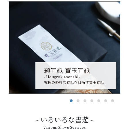
純宣紙 寶玉宣紙
- Hougyoku-senshi -
究極の純粋な宣紙を目指す寶玉宣紙
いろいろな書遊
Various Shoyu Services