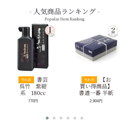
人気商品ランキング
Popular Item Ranking
書芸
【お
売れ筋
売れ筋
呉竹 紫紺
買い得商品】
系 180cc
書道一番 半紙
770円
2,904円