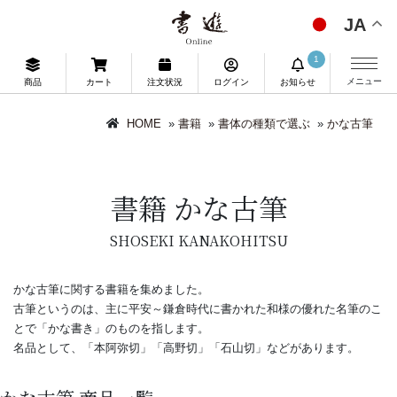
JA
1
メニュー
商品
カート
注文状況
ログイン
お知らせ
HOME
»
書籍
»
書体の種類で選ぶ
»
かな古筆
書籍 かな古筆
SHOSEKI KANAKOHITSU
かな古筆に関する書籍を集めました。
古筆というのは、主に平安～鎌倉時代に書かれた和様の優れた名筆のこ
とで「かな書き」のものを指します。
名品として、「本阿弥切」「高野切」「石山切」などがあります。