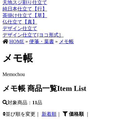
天地スジ割り仕立て
純日本仕立て【行】
茶掛け仕立て【草】
仏仕立て【真】
デザイン仕立て
デザイン仕立て[ヨコ形式］
HOME
»
便箋・葉書
»
メモ帳
メモ帳
Memochou
メモ帳 商品一覧
Item List
対象商品：
11
品
並び順を変更｜
新着順
｜
価格順
｜