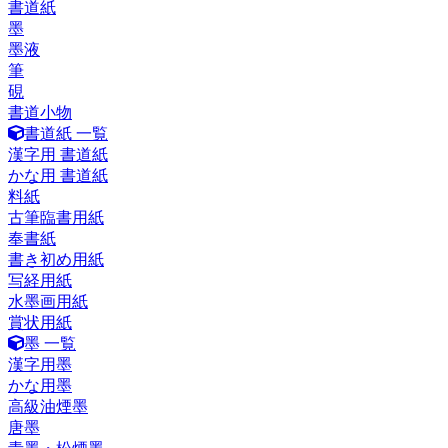
書道紙
墨
墨液
筆
硯
書道小物
書道紙 一覧
漢字用 書道紙
かな用 書道紙
料紙
古筆臨書用紙
奉書紙
書き初め用紙
写経用紙
水墨画用紙
賞状用紙
墨 一覧
漢字用墨
かな用墨
高級油煙墨
唐墨