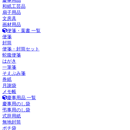
慶事用品
和紙工芸品
扇子用品
文房具
画材用品
便箋・葉書 一覧
便箋
封筒
便箋・封筒セット
蛇腹便箋
はがき
一筆箋
そえぶみ箋
巻紙
月謝袋
メモ帳
慶事用品 一覧
慶事用のし袋
弔事用のし袋
式辞用紙
無地封筒
ポチ袋