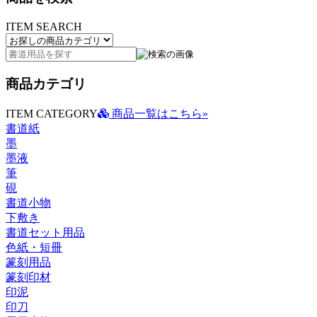
ITEM SEARCH
商品カテゴリ
ITEM CATEGORY
商品一覧はこちら»
書道紙
墨
墨液
筆
硯
書道小物
下敷き
書道セット用品
色紙・短冊
篆刻用品
篆刻印材
印泥
印刀