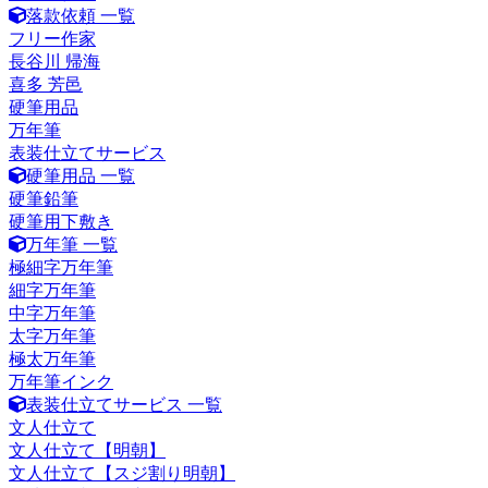
落款依頼 一覧
フリー作家
長谷川 帰海
喜多 芳邑
硬筆用品
万年筆
表装仕立てサービス
硬筆用品 一覧
硬筆鉛筆
硬筆用下敷き
万年筆 一覧
極細字万年筆
細字万年筆
中字万年筆
太字万年筆
極太万年筆
万年筆インク
表装仕立てサービス 一覧
文人仕立て
文人仕立て【明朝】
文人仕立て【スジ割り明朝】