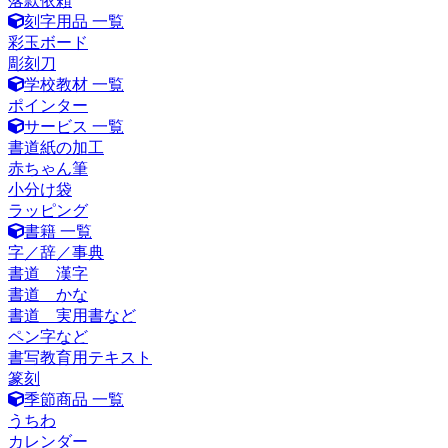
落款依頼
刻字用品 一覧
彩玉ボード
彫刻刀
学校教材 一覧
ポインター
サービス 一覧
書道紙の加工
赤ちゃん筆
小分け袋
ラッピング
書籍 一覧
字／辞／事典
書道 漢字
書道 かな
書道 実用書など
ペン字など
書写教育用テキスト
篆刻
季節商品 一覧
うちわ
カレンダー