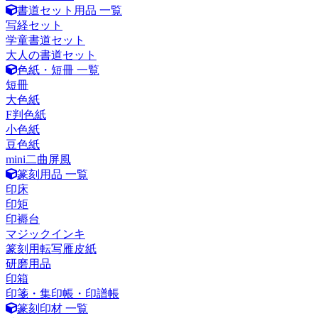
書道セット用品 一覧
写経セット
学童書道セット
大人の書道セット
色紙・短冊 一覧
短冊
大色紙
F判色紙
小色紙
豆色紙
mini二曲屏風
篆刻用品 一覧
印床
印矩
印褥台
マジックインキ
篆刻用転写雁皮紙
研磨用品
印箱
印箋・集印帳・印譜帳
篆刻印材 一覧