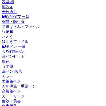
表具 紐
霧吹き
千枚通し
作品保存 一覧
桐箱・防虫香
半紙ばさみ・ファイル
収納箱
たとう
はがきファイル
筆ペン 一覧
天然竹筆ペン
筆ペンセット
墨色
うす墨
筆ペン 朱色
カラー
太筆筆ペン
万年毛筆・手紙ペン
高級筆ペン
カートリッジ
便箋・葉書