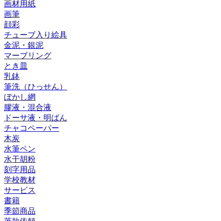
画材用紙
画筆
顔彩
チューブ入り絵具
金泥・銀泥
マーブリング
とき皿
乳鉢
筆洗（ひっせん）
ぼかし網
膠液・混合液
ドーサ液・明ばん
チャコペーパー
木炭
水筆ペン
水干胡粉
刻字用品
学校教材
サービス
書籍
季節商品