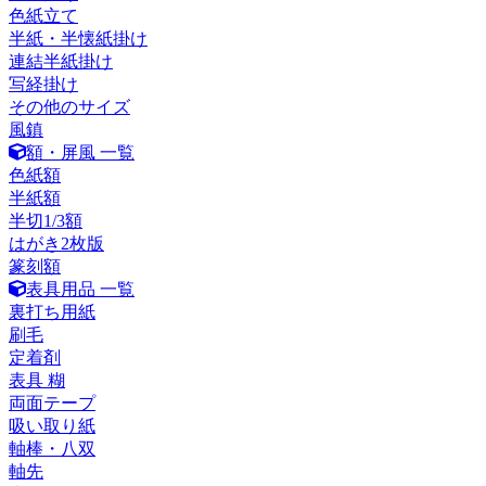
色紙立て
半紙・半懐紙掛け
連結半紙掛け
写経掛け
その他のサイズ
風鎮
額・屏風 一覧
色紙額
半紙額
半切1/3額
はがき2枚版
篆刻額
表具用品 一覧
裏打ち用紙
刷毛
定着剤
表具 糊
両面テープ
吸い取り紙
軸棒・八双
軸先