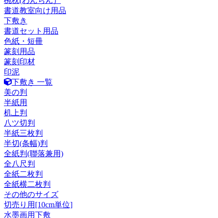
椀枕(わんちん）
書道教室向け用品
下敷き
書道セット用品
色紙・短冊
篆刻用品
篆刻印材
印泥
下敷き 一覧
美の判
半紙用
机上判
八ツ切判
半紙三枚判
半切(条幅)判
全紙判(聯落兼用)
全八尺判
全紙二枚判
全紙横二枚判
その他のサイズ
切売り用[10cm単位]
水墨画用下敷