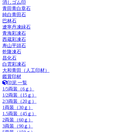
消しゴム印
青田青白章石
純白青田石
巴林石
遼寧丹凍緑石
青海彩凍石
西蔵彩凍石
寿山平頭石
乾隆凍石
昌化石
白雲彩凍石
大和青田（人工印材）
鑑賞印材
印泥 一覧
1/5両装（6ｇ）
1/2両装（15ｇ）
2/3両装（20ｇ）
1両装（30ｇ）
1.5両装（45ｇ）
2両装（60ｇ）
3両装（90ｇ）