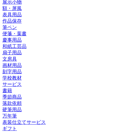
展示小物
額・屏風
表具用品
作品保存
筆ペン
便箋・葉書
慶事用品
和紙工芸品
扇子用品
文房具
画材用品
刻字用品
学校教材
サービス
書籍
季節商品
落款依頼
硬筆用品
万年筆
表装仕立てサービス
ギフト