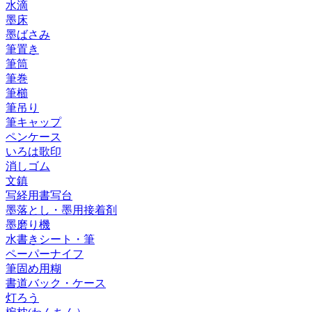
水滴
墨床
墨ばさみ
筆置き
筆筒
筆巻
筆櫛
筆吊り
筆キャップ
ペンケース
いろは歌印
消しゴム
文鎮
写経用書写台
墨落とし・墨用接着剤
墨磨り機
水書きシート・筆
ペーパーナイフ
筆固め用糊
書道バック・ケース
灯ろう