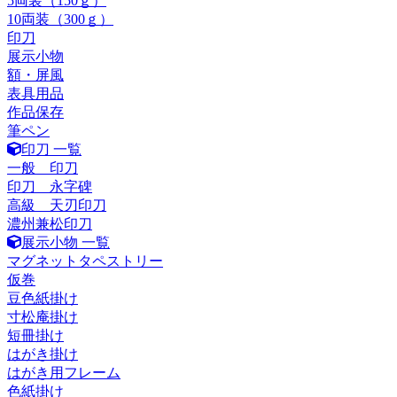
5両装（150ｇ）
10両装（300ｇ）
印刀
展示小物
額・屏風
表具用品
作品保存
筆ペン
印刀 一覧
一般 印刀
印刀 永字碑
高級 天刃印刀
濃州兼松印刀
展示小物 一覧
マグネットタペストリー
仮巻
豆色紙掛け
寸松庵掛け
短冊掛け
はがき掛け
はがき用フレーム
色紙掛け