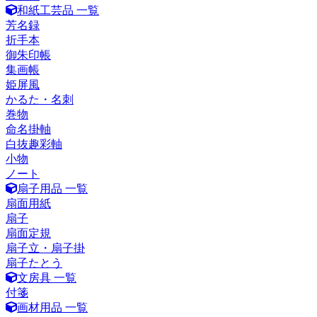
和紙工芸品 一覧
芳名録
折手本
御朱印帳
集画帳
姫屏風
かるた・名刺
巻物
命名掛軸
白抜趣彩軸
小物
ノート
扇子用品 一覧
扇面用紙
扇子
扇面定規
扇子立・扇子掛
扇子たとう
文房具 一覧
付箋
画材用品 一覧