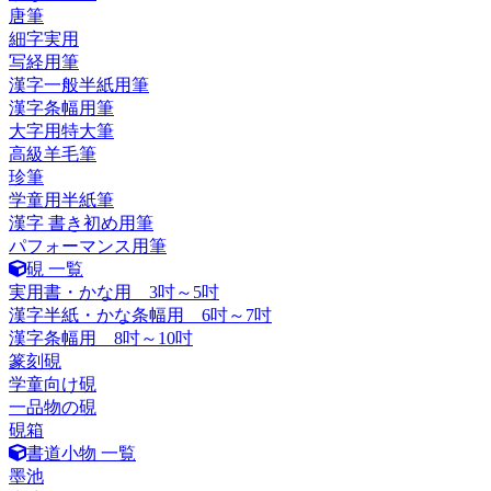
唐筆
細字実用
写経用筆
漢字一般半紙用筆
漢字条幅用筆
大字用特大筆
高級羊毛筆
珍筆
学童用半紙筆
漢字 書き初め用筆
パフォーマンス用筆
硯 一覧
実用書・かな用 3吋～5吋
漢字半紙・かな条幅用 6吋～7吋
漢字条幅用 8吋～10吋
篆刻硯
学童向け硯
一品物の硯
硯箱
書道小物 一覧
墨池