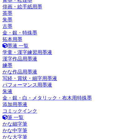
青墨・松煙墨
俳画・絵手紙用墨
茶墨
朱墨
古墨
金・銀・特殊墨
拓本用墨
墨液 一覧
学童・漢字練習用墨液
漢字作品用墨液
練墨
かな作品用墨液
写経・賞状・細字用墨液
パフォーマンス用墨液
朱液
金・銀・白・メタリック・布木用特殊墨
添加用墨液
コミックインク
筆 一覧
かな細字筆
かな中字筆
かな大字筆