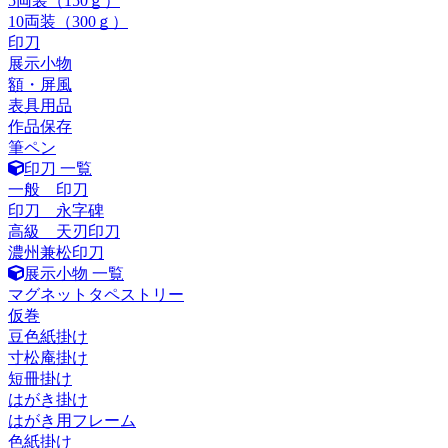
5両装（150ｇ）
10両装（300ｇ）
印刀
展示小物
額・屏風
表具用品
作品保存
筆ペン
印刀 一覧
一般 印刀
印刀 永字碑
高級 天刃印刀
濃州兼松印刀
展示小物 一覧
マグネットタペストリー
仮巻
豆色紙掛け
寸松庵掛け
短冊掛け
はがき掛け
はがき用フレーム
色紙掛け