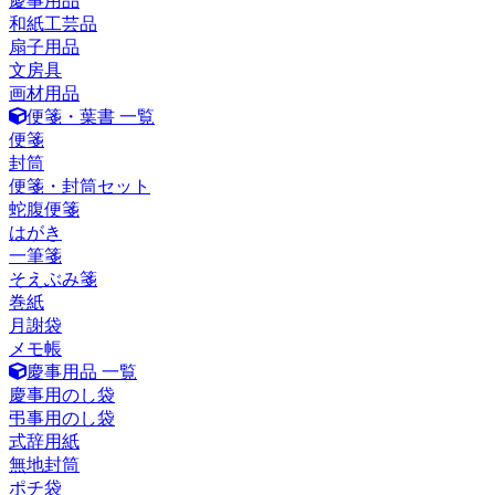
慶事用品
和紙工芸品
扇子用品
文房具
画材用品
便箋・葉書 一覧
便箋
封筒
便箋・封筒セット
蛇腹便箋
はがき
一筆箋
そえぶみ箋
巻紙
月謝袋
メモ帳
慶事用品 一覧
慶事用のし袋
弔事用のし袋
式辞用紙
無地封筒
ポチ袋