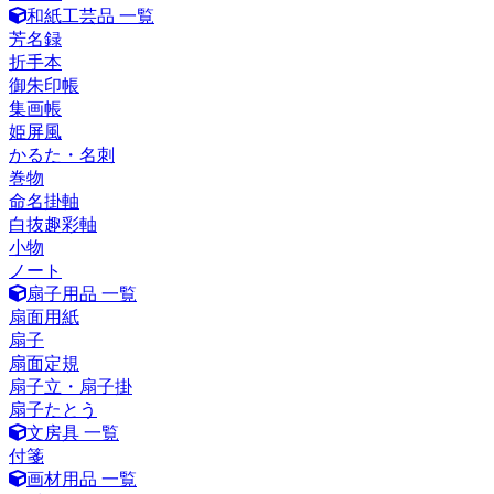
和紙工芸品 一覧
芳名録
折手本
御朱印帳
集画帳
姫屏風
かるた・名刺
巻物
命名掛軸
白抜趣彩軸
小物
ノート
扇子用品 一覧
扇面用紙
扇子
扇面定規
扇子立・扇子掛
扇子たとう
文房具 一覧
付箋
画材用品 一覧