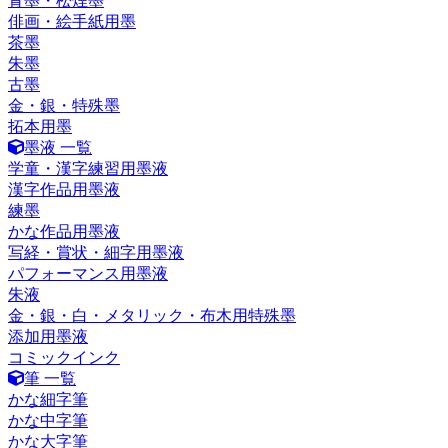
青墨・松煙墨
俳画・絵手紙用墨
茶墨
朱墨
古墨
金・銀・特殊墨
拓本用墨
墨液 一覧
学童・漢字練習用墨液
漢字作品用墨液
練墨
かな作品用墨液
写経・賞状・細字用墨液
パフォーマンス用墨液
朱液
金・銀・白・メタリック・布木用特殊墨
添加用墨液
コミックインク
筆 一覧
かな細字筆
かな中字筆
かな大字筆