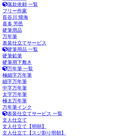
落款依頼 一覧
フリー作家
長谷川 帰海
喜多 芳邑
硬筆用品
万年筆
表装仕立てサービス
硬筆用品 一覧
硬筆鉛筆
硬筆用下敷き
万年筆 一覧
極細字万年筆
細字万年筆
中字万年筆
太字万年筆
極太万年筆
万年筆インク
表装仕立てサービス 一覧
文人仕立て
文人仕立て【明朝】
文人仕立て【スジ割り明朝】