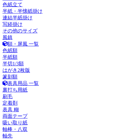
色紙立て
半紙・半懐紙掛け
連結半紙掛け
写経掛け
その他のサイズ
風鎮
額・屏風 一覧
色紙額
半紙額
半切1/3額
はがき2枚版
篆刻額
表具用品 一覧
裏打ち用紙
刷毛
定着剤
表具 糊
両面テープ
吸い取り紙
軸棒・八双
軸先