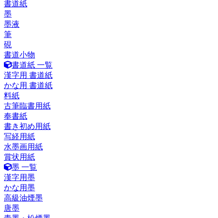
書道紙
墨
墨液
筆
硯
書道小物
書道紙 一覧
漢字用 書道紙
かな用 書道紙
料紙
古筆臨書用紙
奉書紙
書き初め用紙
写経用紙
水墨画用紙
賞状用紙
墨 一覧
漢字用墨
かな用墨
高級油煙墨
唐墨