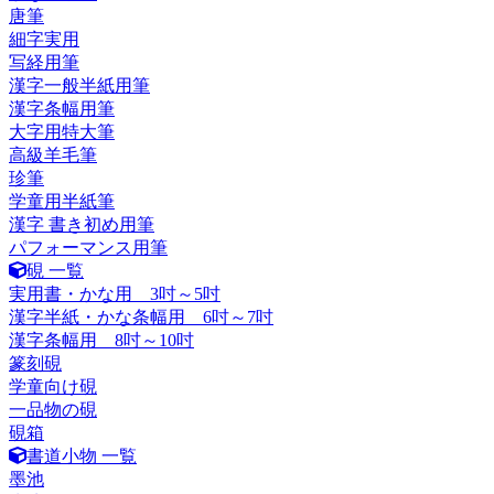
唐筆
細字実用
写経用筆
漢字一般半紙用筆
漢字条幅用筆
大字用特大筆
高級羊毛筆
珍筆
学童用半紙筆
漢字 書き初め用筆
パフォーマンス用筆
硯 一覧
実用書・かな用 3吋～5吋
漢字半紙・かな条幅用 6吋～7吋
漢字条幅用 8吋～10吋
篆刻硯
学童向け硯
一品物の硯
硯箱
書道小物 一覧
墨池