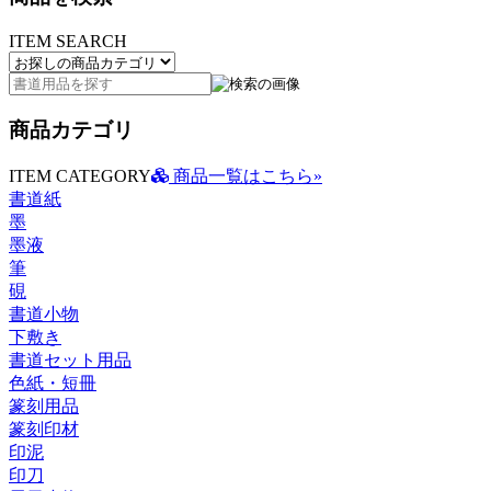
ITEM SEARCH
商品カテゴリ
ITEM CATEGORY
商品一覧はこちら»
書道紙
墨
墨液
筆
硯
書道小物
下敷き
書道セット用品
色紙・短冊
篆刻用品
篆刻印材
印泥
印刀