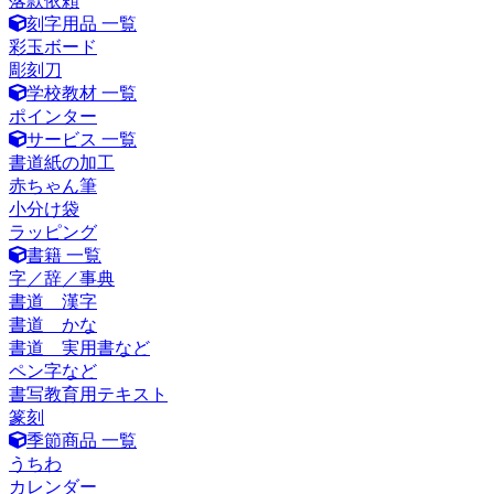
落款依頼
刻字用品 一覧
彩玉ボード
彫刻刀
学校教材 一覧
ポインター
サービス 一覧
書道紙の加工
赤ちゃん筆
小分け袋
ラッピング
書籍 一覧
字／辞／事典
書道 漢字
書道 かな
書道 実用書など
ペン字など
書写教育用テキスト
篆刻
季節商品 一覧
うちわ
カレンダー