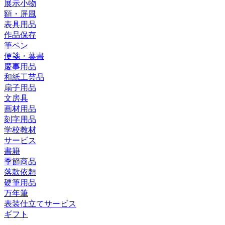
展示小物
額・屏風
表具用品
作品保存
筆ペン
便箋・葉書
慶事用品
和紙工芸品
扇子用品
文房具
画材用品
刻字用品
学校教材
サービス
書籍
季節商品
落款依頼
硬筆用品
万年筆
表装仕立てサービス
ギフト