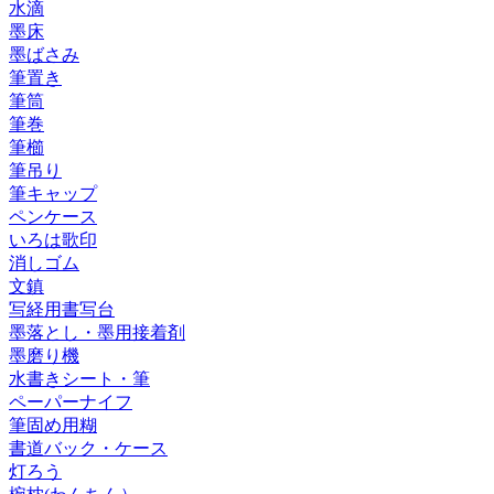
水滴
墨床
墨ばさみ
筆置き
筆筒
筆巻
筆櫛
筆吊り
筆キャップ
ペンケース
いろは歌印
消しゴム
文鎮
写経用書写台
墨落とし・墨用接着剤
墨磨り機
水書きシート・筆
ペーパーナイフ
筆固め用糊
書道バック・ケース
灯ろう