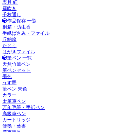
表具 紐
霧吹き
千枚通し
作品保存 一覧
桐箱・防虫香
半紙ばさみ・ファイル
収納箱
たとう
はがきファイル
筆ペン 一覧
天然竹筆ペン
筆ペンセット
墨色
うす墨
筆ペン 朱色
カラー
太筆筆ペン
万年毛筆・手紙ペン
高級筆ペン
カートリッジ
便箋・葉書