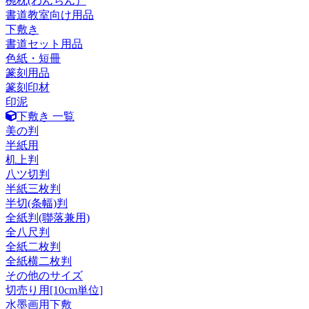
椀枕(わんちん）
書道教室向け用品
下敷き
書道セット用品
色紙・短冊
篆刻用品
篆刻印材
印泥
下敷き 一覧
美の判
半紙用
机上判
八ツ切判
半紙三枚判
半切(条幅)判
全紙判(聯落兼用)
全八尺判
全紙二枚判
全紙横二枚判
その他のサイズ
切売り用[10cm単位]
水墨画用下敷