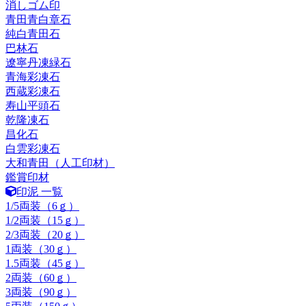
消しゴム印
青田青白章石
純白青田石
巴林石
遼寧丹凍緑石
青海彩凍石
西蔵彩凍石
寿山平頭石
乾隆凍石
昌化石
白雲彩凍石
大和青田（人工印材）
鑑賞印材
印泥 一覧
1/5両装（6ｇ）
1/2両装（15ｇ）
2/3両装（20ｇ）
1両装（30ｇ）
1.5両装（45ｇ）
2両装（60ｇ）
3両装（90ｇ）