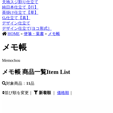
天地スジ割り仕立て
純日本仕立て【行】
茶掛け仕立て【草】
仏仕立て【真】
デザイン仕立て
デザイン仕立て[ヨコ形式］
HOME
»
便箋・葉書
»
メモ帳
メモ帳
Memochou
メモ帳 商品一覧
Item List
対象商品：
11
品
並び順を変更｜
新着順
｜
価格順
｜