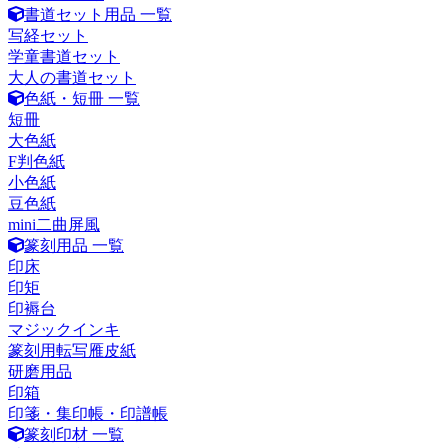
書道セット用品 一覧
写経セット
学童書道セット
大人の書道セット
色紙・短冊 一覧
短冊
大色紙
F判色紙
小色紙
豆色紙
mini二曲屏風
篆刻用品 一覧
印床
印矩
印褥台
マジックインキ
篆刻用転写雁皮紙
研磨用品
印箱
印箋・集印帳・印譜帳
篆刻印材 一覧