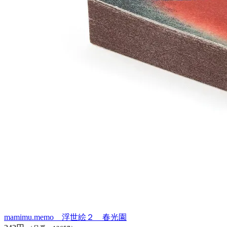
mamimu.memo 浮世絵２ 春光園