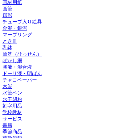
画材用紙
画筆
顔彩
チューブ入り絵具
金泥・銀泥
マーブリング
とき皿
乳鉢
筆洗（ひっせん）
ぼかし網
膠液・混合液
ドーサ液・明ばん
チャコペーパー
木炭
水筆ペン
水干胡粉
刻字用品
学校教材
サービス
書籍
季節商品