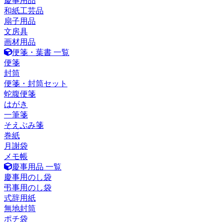
慶事用品
和紙工芸品
扇子用品
文房具
画材用品
便箋・葉書 一覧
便箋
封筒
便箋・封筒セット
蛇腹便箋
はがき
一筆箋
そえぶみ箋
巻紙
月謝袋
メモ帳
慶事用品 一覧
慶事用のし袋
弔事用のし袋
式辞用紙
無地封筒
ポチ袋