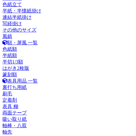
色紙立て
半紙・半懐紙掛け
連結半紙掛け
写経掛け
その他のサイズ
風鎮
額・屏風 一覧
色紙額
半紙額
半切1/3額
はがき2枚版
篆刻額
表具用品 一覧
裏打ち用紙
刷毛
定着剤
表具 糊
両面テープ
吸い取り紙
軸棒・八双
軸先