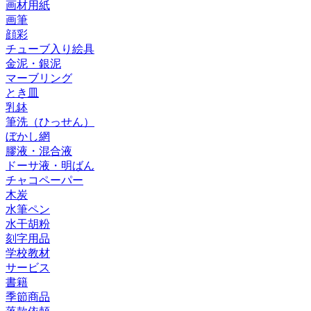
画材用紙
画筆
顔彩
チューブ入り絵具
金泥・銀泥
マーブリング
とき皿
乳鉢
筆洗（ひっせん）
ぼかし網
膠液・混合液
ドーサ液・明ばん
チャコペーパー
木炭
水筆ペン
水干胡粉
刻字用品
学校教材
サービス
書籍
季節商品