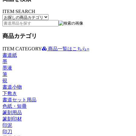
ITEM SEARCH
商品カテゴリ
ITEM CATEGORY
商品一覧はこちら»
書道紙
墨
墨液
筆
硯
書道小物
下敷き
書道セット用品
色紙・短冊
篆刻用品
篆刻印材
印泥
印刀