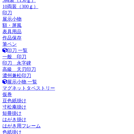
5両装（150ｇ）
10両装（300ｇ）
印刀
展示小物
額・屏風
表具用品
作品保存
筆ペン
印刀 一覧
一般 印刀
印刀 永字碑
高級 天刃印刀
濃州兼松印刀
展示小物 一覧
マグネットタペストリー
仮巻
豆色紙掛け
寸松庵掛け
短冊掛け
はがき掛け
はがき用フレーム
色紙掛け