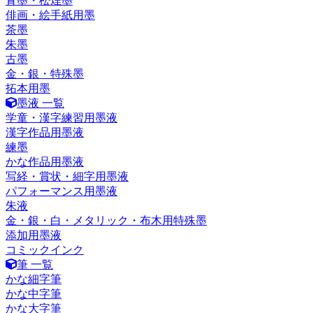
青墨・松煙墨
俳画・絵手紙用墨
茶墨
朱墨
古墨
金・銀・特殊墨
拓本用墨
墨液 一覧
学童・漢字練習用墨液
漢字作品用墨液
練墨
かな作品用墨液
写経・賞状・細字用墨液
パフォーマンス用墨液
朱液
金・銀・白・メタリック・布木用特殊墨
添加用墨液
コミックインク
筆 一覧
かな細字筆
かな中字筆
かな大字筆