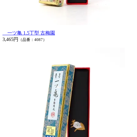
一ツ亀 1.5丁型 古梅園
3,465円
（品番：4087）