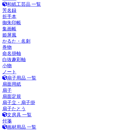
和紙工芸品 一覧
芳名録
折手本
御朱印帳
集画帳
姫屏風
かるた・名刺
巻物
命名掛軸
白抜趣彩軸
小物
ノート
扇子用品 一覧
扇面用紙
扇子
扇面定規
扇子立・扇子掛
扇子たとう
文房具 一覧
付箋
画材用品 一覧