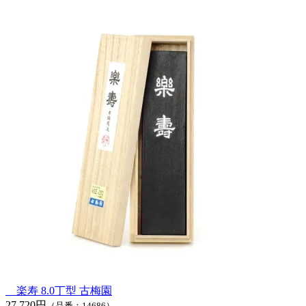
楽寿 8.0丁型 古梅園
27,720円
（品番：14686）