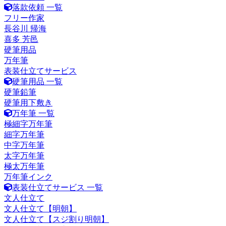
落款依頼 一覧
フリー作家
長谷川 帰海
喜多 芳邑
硬筆用品
万年筆
表装仕立てサービス
硬筆用品 一覧
硬筆鉛筆
硬筆用下敷き
万年筆 一覧
極細字万年筆
細字万年筆
中字万年筆
太字万年筆
極太万年筆
万年筆インク
表装仕立てサービス 一覧
文人仕立て
文人仕立て【明朝】
文人仕立て【スジ割り明朝】