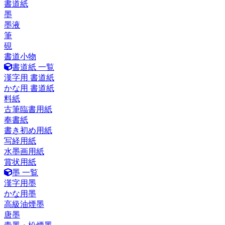
書道紙
墨
墨液
筆
硯
書道小物
書道紙 一覧
漢字用 書道紙
かな用 書道紙
料紙
古筆臨書用紙
奉書紙
書き初め用紙
写経用紙
水墨画用紙
賞状用紙
墨 一覧
漢字用墨
かな用墨
高級油煙墨
唐墨