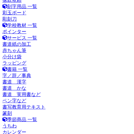
落款依頼
刻字用品 一覧
彩玉ボード
彫刻刀
学校教材 一覧
ポインター
サービス 一覧
書道紙の加工
赤ちゃん筆
小分け袋
ラッピング
書籍 一覧
字／辞／事典
書道 漢字
書道 かな
書道 実用書など
ペン字など
書写教育用テキスト
篆刻
季節商品 一覧
うちわ
カレンダー