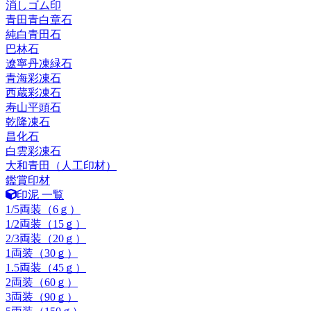
消しゴム印
青田青白章石
純白青田石
巴林石
遼寧丹凍緑石
青海彩凍石
西蔵彩凍石
寿山平頭石
乾隆凍石
昌化石
白雲彩凍石
大和青田（人工印材）
鑑賞印材
印泥 一覧
1/5両装（6ｇ）
1/2両装（15ｇ）
2/3両装（20ｇ）
1両装（30ｇ）
1.5両装（45ｇ）
2両装（60ｇ）
3両装（90ｇ）