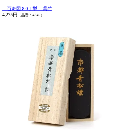
百寿図 8.0丁型 呉竹
4,235円
（品番：4349）