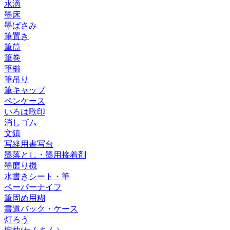
水滴
墨床
墨ばさみ
筆置き
筆筒
筆巻
筆櫛
筆吊り
筆キャップ
ペンケース
いろは歌印
消しゴム
文鎮
写経用書写台
墨落とし・墨用接着剤
墨磨り機
水書きシート・筆
ペーパーナイフ
筆固め用糊
書道バック・ケース
灯ろう