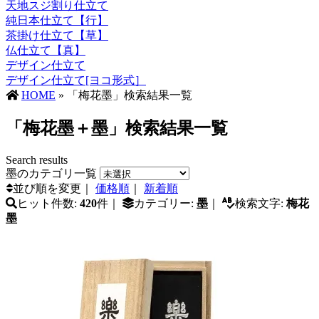
天地スジ割り仕立て
純日本仕立て【行】
茶掛け仕立て【草】
仏仕立て【真】
デザイン仕立て
デザイン仕立て[ヨコ形式］
HOME
» 「梅花墨」検索結果一覧
「梅花墨＋墨」検索結果一覧
Search results
墨のカテゴリ一覧
並び順を変更｜
価格順
｜
新着順
ヒット件数:
420
件｜
カテゴリー:
墨
｜
検索文字:
梅花
墨