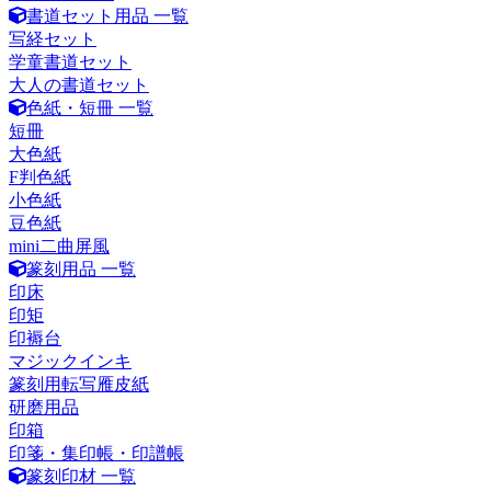
書道セット用品 一覧
写経セット
学童書道セット
大人の書道セット
色紙・短冊 一覧
短冊
大色紙
F判色紙
小色紙
豆色紙
mini二曲屏風
篆刻用品 一覧
印床
印矩
印褥台
マジックインキ
篆刻用転写雁皮紙
研磨用品
印箱
印箋・集印帳・印譜帳
篆刻印材 一覧