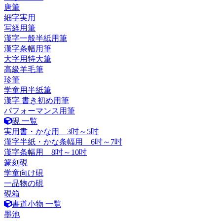
唐筆
細字実用
写経用筆
漢字一般半紙用筆
漢字条幅用筆
大字用特大筆
高級羊毛筆
珍筆
学童用半紙筆
漢字 書き初め用筆
パフォーマンス用筆
硯 一覧
実用書・かな用 3吋～5吋
漢字半紙・かな条幅用 6吋～7吋
漢字条幅用 8吋～10吋
篆刻硯
学童向け硯
一品物の硯
硯箱
書道小物 一覧
墨池