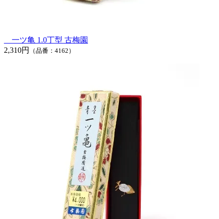
一ツ亀 1.0丁型 古梅園
2,310円
（品番：4162）